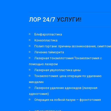
ЛОР 24/7
УСЛУГИ!
Блефаропластика
Конхопластика
Полип гортани: причины возникновения, симпто
Лечение гайморита
Лазерная тонзиллотомия Тонзиллэктомия с
помощью лазером
Лазерная увулопластика цены
Тонзиллотомия: цена операции по удалению
миндалин
Лазерное удаление аденоидов (лазерная
аденотомия)
Операция на лобной пазухе — фронтотомия