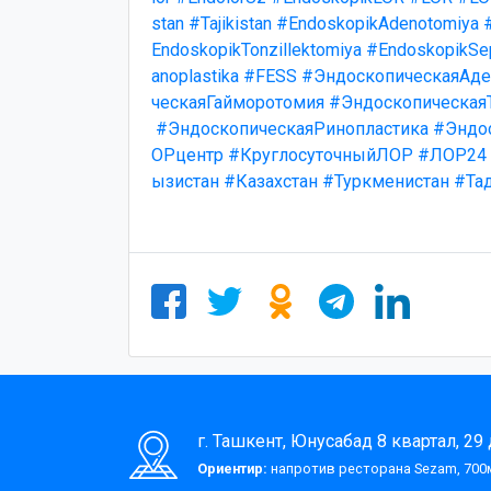
stan
#Tajikistan
#EndoskopikAdenotomiya
EndoskopikTonzillektomiya
#EndoskopikSep
anoplastika
#FESS
#ЭндоскопическаяАде
ческаяГайморотомия
#Эндоскопическая
#ЭндоскопическаяРинопластика
#Эндо
ОРцентр
#КруглосуточныйЛОР
#ЛОР24
ызистан
#Казахстан
#Туркменистан
#Та
г. Ташкент, Юнусабад 8 квартал, 29
Ориентир:
напротив ресторана Sezam, 700м