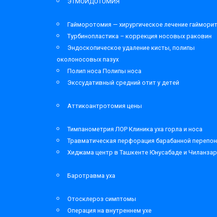
ЭТМОИДОТОМИЯ
Гайморотомия — хирургическое лечение гаймори
Турбинопластика – коррекция носовых раковин
Эндоскопическое удаление кисты, полипы
околоносовых пазух
Полип носа Полипы носа
Экссудативный средний отит у детей
Аттикоантротомия цены
Тимпанометрия ЛОР Клиника уха горла и носа
Травматическая перфорация барабанной перепон
Хиджама центр в Ташкенте Юнусабаде и Чиланза
Баротравма уха
Отосклероз симптомы
Операция на внутреннем ухе