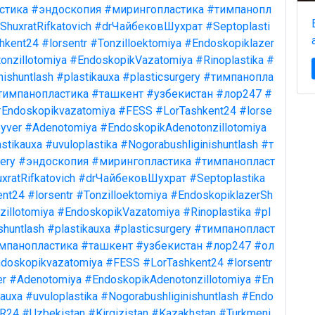
стика
#эндоскопия
#мирингопластика
#тимпанопл
ShuxratRifkatovich
#drЧайбековШухрат
#Septoplasti
hkent24
#lorsentr
#Tonzilloektomiya
#Endoskopiklazer
onzillotomiya
#EndoskopikVazatomiya
#Rinoplastika
#
nishuntlash
#plastikauxa
#plasticsurgery
#тимпанопла
тимпанопластика
#ташкент
#узбекистан
#лор247
#
Endoskopikvazatomiya
#FESS
#LorTashkent24
#lorse
yver
#Adenotomiya
#EndoskopikAdenotonzillotomiya
stikauxa
#uvuloplastika
#Nogorabushliginishuntlash
#т
ery
#эндоскопия
#мирингопластика
#тимпанопласт
xratRifkatovich
#drЧайбековШухрат
#Septoplastika
ent24
#lorsentr
#Tonzilloektomiya
#EndoskopiklazerSh
illotomiya
#EndoskopikVazatomiya
#Rinoplastika
#pl
shuntlash
#plastikauxa
#plasticsurgery
#тимпанопласт
мпанопластика
#ташкент
#узбекистан
#лор247
#ол
doskopikvazatomiya
#FESS
#LorTashkent24
#lorsentr
er
#Adenotomiya
#EndoskopikAdenotonzillotomiya
#En
kauxa
#uvuloplastika
#Nogorabushliginishuntlash
#Endo
R24
#Uzbekistan
#Kirgizistan
#Kazakhstan
#Turkmeni