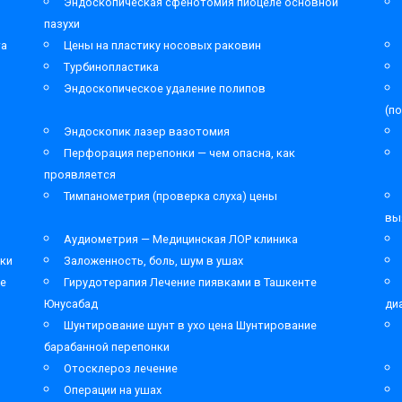
Эндоскопическая сфенотомия пиоцеле основной
пазухи
та
Цены на пластику носовых раковин
Турбинопластика
Эндоскопическое удаление полипов
(п
Эндоскопик лазер вазотомия
Перфорация перепонки — чем опасна, как
проявляется
Тимпанометрия (проверка слуха) цены
вы
Аудиометрия — Медицинская ЛОР клиника
ки
Заложенность, боль, шум в ушах
ре
Гирудотерапия Лечение пиявками в Ташкенте
Юнусабад
ди
Шунтирование шунт в ухо цена Шунтирование
барабанной перепонки
Отосклероз лечение
Операции на ушах