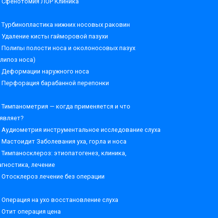
Сфенотомия ЛОР Клиника
Турбинопластика нижних носовых раковин
Удаление кисты гайморовой пазухи
Полипы полости носа и околоносовых пазух
олипоз носа)
Деформации наружного носа
Перфорация барабанной перепонки
Тимпанометрия — когда применяется и что
являет?
Аудиометрия инструментальное исследование слуха
Мастоидит Заболевания уха, горла и носа
Тимпаносклероз: этиопатогенез, клиника,
агностика, лечение
Отосклероз лечение без операции
Операция на ухо восстановление слуха
Отит операция цена