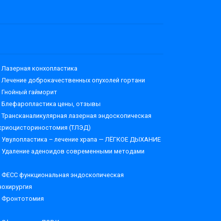
Лазерная конхопластика
Лечение доброкачественных опухолей гортани
Гнойный гайморит
Блефаропластика цены, отзывы
Трансканаликулярная лазерная эндоскопическая
криоцисториностомия (ТЛЭД)
Увулопластика – лечение храпа — ЛЁГКОЕ ДЫХАНИЕ
Удаление аденоидов современными методами
ФЕСС функциональная эндоскопическая
нохирургия
Фронтотомия