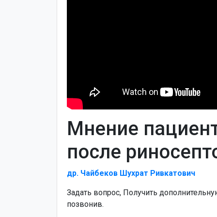
Мнение пациент
после риносепт
др. Чайбеков Шухрат Ривкатович
Задать вопрос, Получить дополнительн
позвонив.