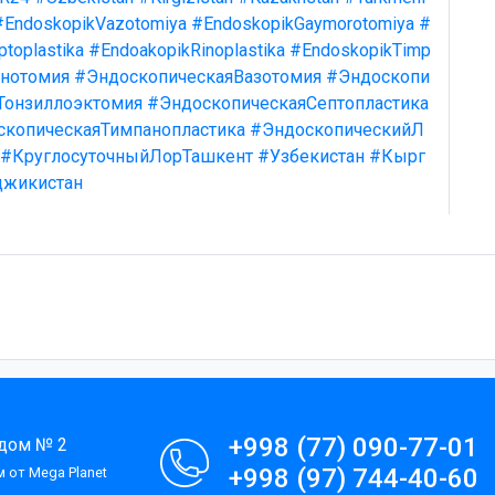
#EndoskopikVazotomiya
#EndoskopikGaymorotomiya
#
toplastika
#EndoakopikRinoplastika
#EndoskopikTimp
нотомия
#ЭндоскопическаяВазотомия
#Эндоскопи
Тонзиллоэктомия
#ЭндоскопическаяСептопластика
скопическаяТимпанопластика
#ЭндоскопическийЛ
#КруглосуточныйЛорТашкент
#Узбекистан
#Кырг
джикистан
+998 (77) 090-77-01
 дом № 2
+998 (97) 744-40-60
 от Mega Planet