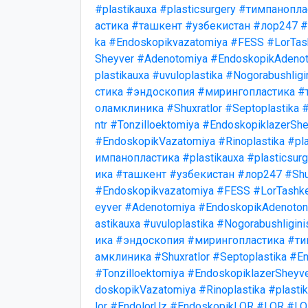
#plastikauxa
#plasticsurgery
#тимпанопла
астика
#ташкент
#узбекистан
#лор247
#
ka
#Endoskopikvazatomiya
#FESS
#LorTas
Sheyver
#Adenotomiya
#EndoskopikAdenot
plastikauxa
#uvuloplastika
#Nogorabushligi
стика
#эндоскопия
#мирингопластика
#
оламклиника
#Shuxratlor
#Septoplastika
#
ntr
#Tonzilloektomiya
#EndoskopiklazerShe
#EndoskopikVazatomiya
#Rinoplastika
#pla
импанопластика
#plastikauxa
#plasticsurg
ика
#ташкент
#узбекистан
#лор247
#Shu
#Endoskopikvazatomiya
#FESS
#LorTashk
eyver
#Adenotomiya
#EndoskopikAdenotonz
astikauxa
#uvuloplastika
#Nogorabushligini
ика
#эндоскопия
#мирингопластика
#ти
амклиника
#Shuxratlor
#Septoplastika
#En
#Tonzilloektomiya
#EndoskopiklazerSheyv
doskopikVazatomiya
#Rinoplastika
#plasti
lor
#EndolorUz
#EndoskopikLOR
#LOR
#LO