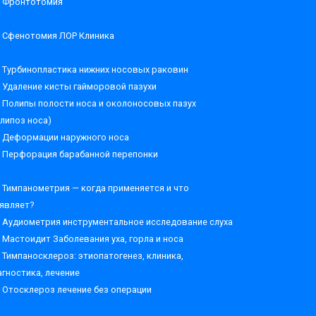
Фронтотомия
Сфенотомия ЛОР Клиника
Турбинопластика нижних носовых раковин
Удаление кисты гайморовой пазухи
Полипы полости носа и околоносовых пазух
олипоз носа)
Деформации наружного носа
Перфорация барабанной перепонки
Тимпанометрия — когда применяется и что
являет?
Аудиометрия инструментальное исследование слуха
Мастоидит Заболевания уха, горла и носа
Тимпаносклероз: этиопатогенез, клиника,
агностика, лечение
Отосклероз лечение без операции