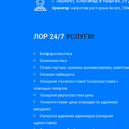
г. Ташкент, Юнусабад 8 квартал, 29
Ориентир:
напротив ресторана Sezam, 700м
ЛОР 24/7
УСЛУГИ!
Блефаропластика
Конхопластика
Полип гортани: причины возникновения, симпто
Лечение гайморита
Лазерная тонзиллотомия Тонзиллэктомия с
помощью лазером
Лазерная увулопластика цены
Тонзиллотомия: цена операции по удалению
миндалин
Лазерное удаление аденоидов (лазерная
аденотомия)