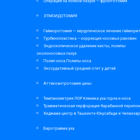
Операция на лобной пазухе — фронтотомия
ЭТМОИДОТОМИЯ
Гайморотомия — хирургическое лечение гаймори
Турбинопластика – коррекция носовых раковин
Эндоскопическое удаление кисты, полипы
околоносовых пазух
Полип носа Полипы носа
Экссудативный средний отит у детей
Аттикоантротомия цены
Тимпанометрия ЛОР Клиника уха горла и носа
Травматическая перфорация барабанной перепон
Хиджама центр в Ташкенте Юнусабаде и Чиланза
Баротравма уха