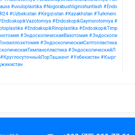
kauxa
#uvuloplastika
#Nogorabushliginishuntlash
#Endo
R24
#Uzbekistan
#Kirgizistan
#Kazakhstan
#Turkmeni
#EndoskopikVazotomiya
#EndoskopikGaymorotomiya
#
toplastika
#EndoakopikRinoplastika
#EndoskopikTimp
нотомия
#ЭндоскопическаяВазотомия
#Эндоскопи
Тонзиллоэктомия
#ЭндоскопическаяСептопластика
скопическаяТимпанопластика
#ЭндоскопическийЛ
#КруглосуточныйЛорТашкент
#Узбекистан
#Кырг
джикистан