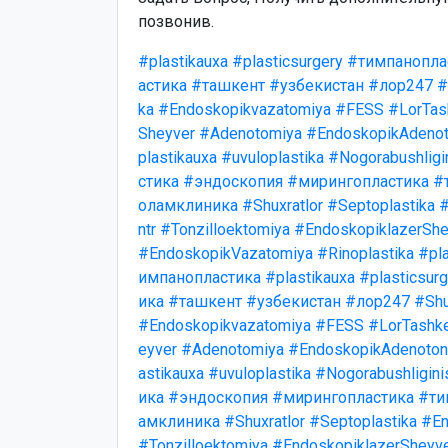
позвонив.
#plastikauxa
#plasticsurgery
#тимпанопла
астика
#ташкент
#узбекистан
#лор247
#
ka
#Endoskopikvazatomiya
#FESS
#LorTas
Sheyver
#Adenotomiya
#EndoskopikAdenot
plastikauxa
#uvuloplastika
#Nogorabushligi
стика
#эндоскопия
#мирингопластика
#
оламклиника
#Shuxratlor
#Septoplastika
#
ntr
#Tonzilloektomiya
#EndoskopiklazerShe
#EndoskopikVazatomiya
#Rinoplastika
#pla
импанопластика
#plastikauxa
#plasticsurg
ика
#ташкент
#узбекистан
#лор247
#Shu
#Endoskopikvazatomiya
#FESS
#LorTashk
eyver
#Adenotomiya
#EndoskopikAdenotonz
astikauxa
#uvuloplastika
#Nogorabushligini
ика
#эндоскопия
#мирингопластика
#ти
амклиника
#Shuxratlor
#Septoplastika
#En
#Tonzilloektomiya
#EndoskopiklazerSheyv