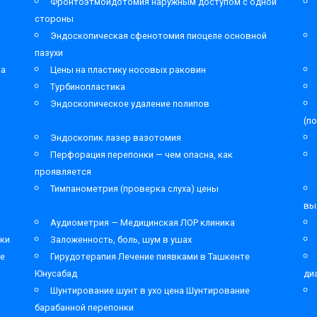
Фронтоэтмоидотомия наружным доступом с одной
стороны
Эндоскопическая сфенотомия пиоцеле основной
пазухи
та
Цены на пластику носовых раковин
Турбинопластика
Эндоскопическое удаление полипов
(п
Эндоскопик лазер вазотомия
Перфорация перепонки — чем опасна, как
проявляется
Тимпанометрия (проверка слуха) цены
вы
Аудиометрия — Медицинская ЛОР клиника
ки
Заложенность, боль, шум в ушах
ре
Гирудотерапия Лечение пиявками в Ташкенте
Юнусабад
ди
Шунтирование шунт в ухо цена Шунтирование
барабанной перепонки