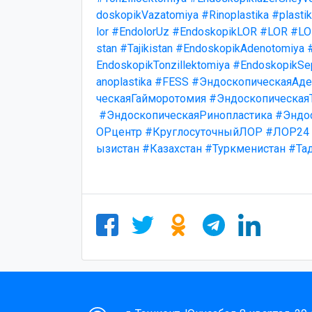
doskopikVazatomiya
#Rinoplastika
#plasti
lor
#EndolorUz
#EndoskopikLOR
#LOR
#LO
stan
#Tajikistan
#EndoskopikAdenotomiya
EndoskopikTonzillektomiya
#EndoskopikSep
anoplastika
#FESS
#ЭндоскопическаяАде
ческаяГайморотомия
#Эндоскопическая
#ЭндоскопическаяРинопластика
#Эндо
ОРцентр
#КруглосуточныйЛОР
#ЛОР24
ызистан
#Казахстан
#Туркменистан
#Та