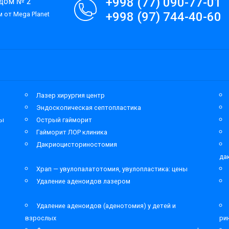
+998 (77) 090-77-01
 дом № 2
+998 (97) 744-40-60
 от Mega Planet
Лазер хирургия центр
Эндоскопическая септопластика
мы
Острый гайморит
Гайморит ЛОР клиника
Дакриоцисториностомия
да
Храп — увулопалатотомия, увулопластика: цены
Удаление аденоидов лазером
Удаление аденоидов (аденотомия) у детей и
взрослых
ри