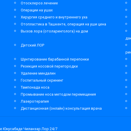
Отосклероз лечение
Операции на ушах
Хирургия среднего и внутреннего уха
Отопластика в Ташкенте, операция на уши цена
Вызов лора (отоларинголога) на дом
да
Детский ЛОР
ри
Шунтирование барабанной перепонки
Резекция носовой перегородки
Удаление миндалин
Госпитальный скрининг
Тампонада носа
Промывание носа методом перемещения
Лазеротерапия
Дистанционная (онлайн) консультация врача
е Юнусабаде Чиланзар Лор 24/7