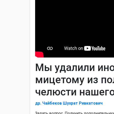
Мы удалили ино
мицетому из по
челюсти нашего
др. Чайбеков Шухрат Ривкатович
Задать вопрос, Получить дополнительн