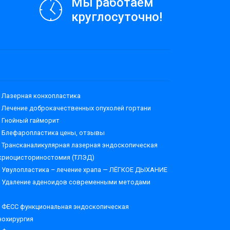
Мы работаем
круглосуточно!
Лазерная конхопластика
Лечение доброкачественных опухолей гортани
Гнойный гайморит
Блефаропластика цены, отзывы
Трансканаликулярная лазерная эндоскопическая
криоцисториностомия (ТЛЭД)
Увулопластика – лечение храпа — ЛЁГКОЕ ДЫХАНИЕ
Удаление аденоидов современными методами
ФЕСС функциональная эндоскопическая
нохирургия