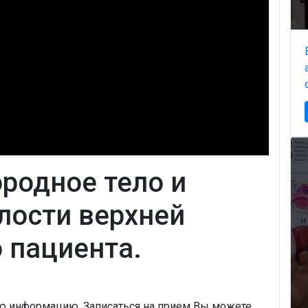
родное тело и
лости верхней
 пациента.
ую информацию, Записаться на прием Вы можете