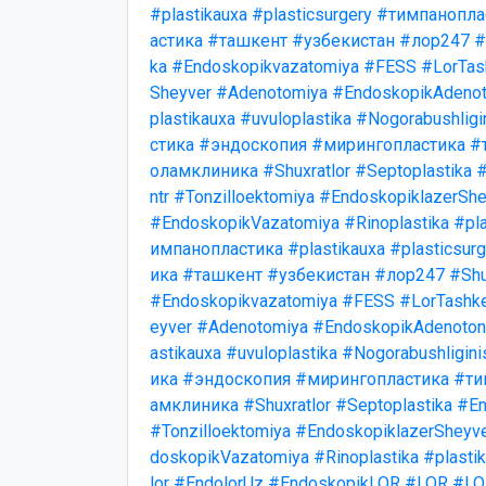
#plastikauxa
#plasticsurgery
#тимпанопла
астика
#ташкент
#узбекистан
#лор247
#
ka
#Endoskopikvazatomiya
#FESS
#LorTas
Sheyver
#Adenotomiya
#EndoskopikAdenot
plastikauxa
#uvuloplastika
#Nogorabushligi
стика
#эндоскопия
#мирингопластика
#
оламклиника
#Shuxratlor
#Septoplastika
#
ntr
#Tonzilloektomiya
#EndoskopiklazerShe
#EndoskopikVazatomiya
#Rinoplastika
#pla
импанопластика
#plastikauxa
#plasticsurg
ика
#ташкент
#узбекистан
#лор247
#Shu
#Endoskopikvazatomiya
#FESS
#LorTashk
eyver
#Adenotomiya
#EndoskopikAdenotonz
astikauxa
#uvuloplastika
#Nogorabushligini
ика
#эндоскопия
#мирингопластика
#ти
амклиника
#Shuxratlor
#Septoplastika
#En
#Tonzilloektomiya
#EndoskopiklazerSheyv
doskopikVazatomiya
#Rinoplastika
#plasti
lor
#EndolorUz
#EndoskopikLOR
#LOR
#LO