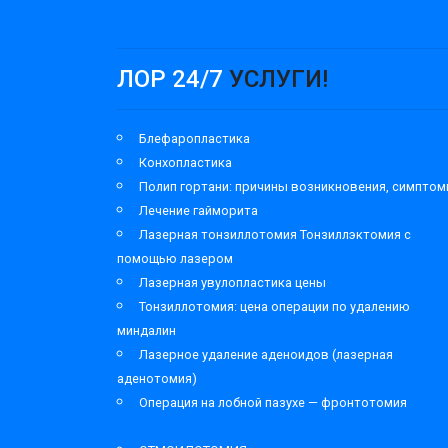
ЛОР 24/7
УСЛУГИ!
Блефаропластика
Конхопластика
Полип гортани: причины возникновения, симпто
Лечение гайморита
Лазерная тонзиллотомия Тонзиллэктомия с
помощью лазером
Лазерная увулопластика цены
Тонзиллотомия: цена операции по удалению
миндалин
Лазерное удаление аденоидов (лазерная
аденотомия)
Операция на лобной пазухе — фронтотомия