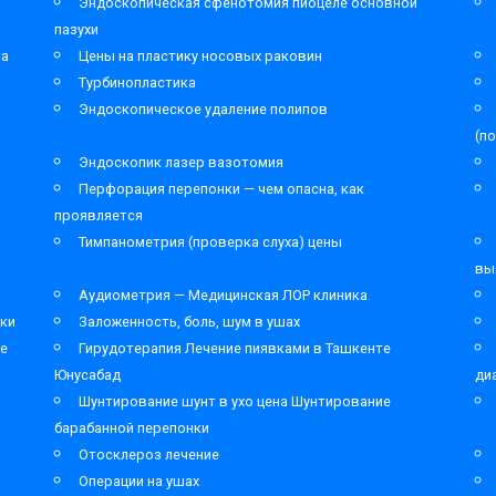
Эндоскопическая сфенотомия пиоцеле основной
пазухи
та
Цены на пластику носовых раковин
Турбинопластика
Эндоскопическое удаление полипов
(п
Эндоскопик лазер вазотомия
Перфорация перепонки — чем опасна, как
проявляется
Тимпанометрия (проверка слуха) цены
вы
Аудиометрия — Медицинская ЛОР клиника
ки
Заложенность, боль, шум в ушах
ре
Гирудотерапия Лечение пиявками в Ташкенте
Юнусабад
ди
Шунтирование шунт в ухо цена Шунтирование
барабанной перепонки
Отосклероз лечение
Операции на ушах