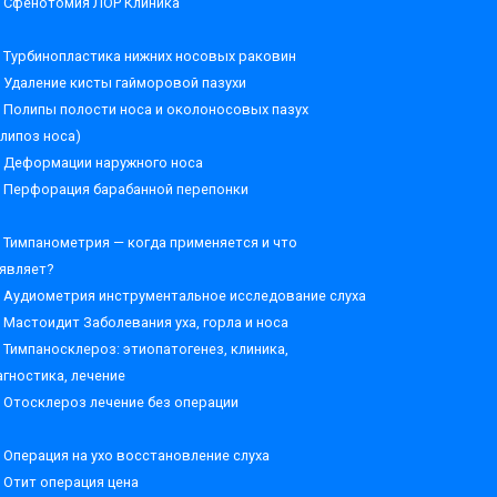
Сфенотомия ЛОР Клиника
Турбинопластика нижних носовых раковин
Удаление кисты гайморовой пазухи
Полипы полости носа и околоносовых пазух
олипоз носа)
Деформации наружного носа
Перфорация барабанной перепонки
Тимпанометрия — когда применяется и что
являет?
Аудиометрия инструментальное исследование слуха
Мастоидит Заболевания уха, горла и носа
Тимпаносклероз: этиопатогенез, клиника,
агностика, лечение
Отосклероз лечение без операции
Операция на ухо восстановление слуха
Отит операция цена