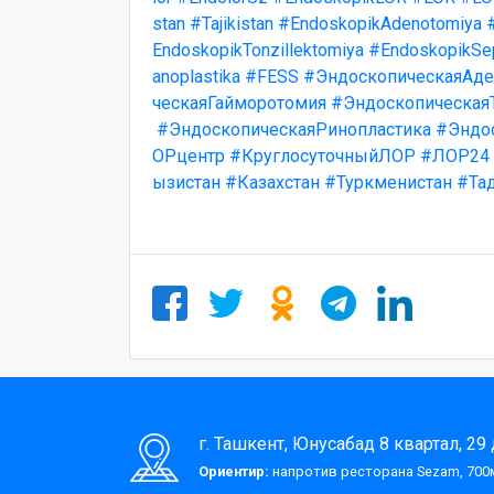
stan
#Tajikistan
#EndoskopikAdenotomiya
EndoskopikTonzillektomiya
#EndoskopikSep
anoplastika
#FESS
#ЭндоскопическаяАде
ческаяГайморотомия
#Эндоскопическая
#ЭндоскопическаяРинопластика
#Эндо
ОРцентр
#КруглосуточныйЛОР
#ЛОР24
ызистан
#Казахстан
#Туркменистан
#Та
г. Ташкент, Юнусабад 8 квартал, 29
Ориентир:
напротив ресторана Sezam, 700м