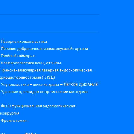
Лазерная конхопластика
Лечение доброкачественных опухолей гортани
Гнойный гайморит
Блефаропластика цены, отзывы
Трансканаликулярная лазерная эндоскопическая
криоцисториностомия (ТЛЭД)
Увулопластика – лечение храпа — ЛЁГКОЕ ДЫХАНИЕ
Удаление аденоидов современными методами
ФЕСС функциональная эндоскопическая
нохирургия
Фронтотомия