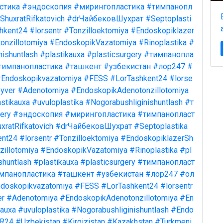
стика
#эндоскопия
#мирингопластика
#тимпанопл
ShuxratRifkatovich
#drЧайбековШухрат
#Septoplasti
hkent24
#lorsentr
#Tonzilloektomiya
#Endoskopiklazer
onzillotomiya
#EndoskopikVazatomiya
#Rinoplastika
#
nishuntlash
#plastikauxa
#plasticsurgery
#тимпанопла
тимпанопластика
#ташкент
#узбекистан
#лор247
#
Endoskopikvazatomiya
#FESS
#LorTashkent24
#lorse
yver
#Adenotomiya
#EndoskopikAdenotonzillotomiya
stikauxa
#uvuloplastika
#Nogorabushliginishuntlash
#т
ery
#эндоскопия
#мирингопластика
#тимпанопласт
xratRifkatovich
#drЧайбековШухрат
#Septoplastika
ent24
#lorsentr
#Tonzilloektomiya
#EndoskopiklazerSh
illotomiya
#EndoskopikVazatomiya
#Rinoplastika
#pl
shuntlash
#plastikauxa
#plasticsurgery
#тимпанопласт
мпанопластика
#ташкент
#узбекистан
#лор247
#ол
doskopikvazatomiya
#FESS
#LorTashkent24
#lorsentr
er
#Adenotomiya
#EndoskopikAdenotonzillotomiya
#En
kauxa
#uvuloplastika
#Nogorabushliginishuntlash
#Endo
R24
#Uzbekistan
#Kirgizistan
#Kazakhstan
#Turkmeni