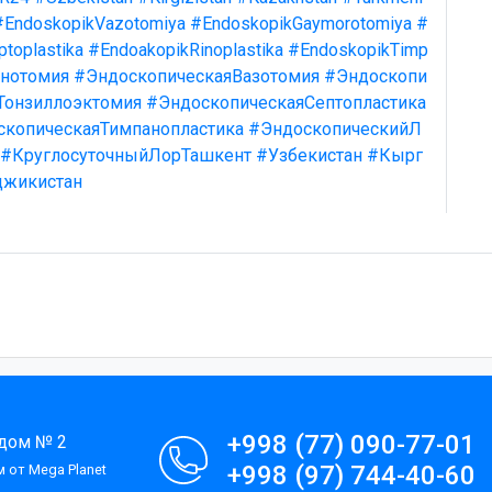
#EndoskopikVazotomiya
#EndoskopikGaymorotomiya
#
toplastika
#EndoakopikRinoplastika
#EndoskopikTimp
нотомия
#ЭндоскопическаяВазотомия
#Эндоскопи
Тонзиллоэктомия
#ЭндоскопическаяСептопластика
скопическаяТимпанопластика
#ЭндоскопическийЛ
#КруглосуточныйЛорТашкент
#Узбекистан
#Кырг
джикистан
+998 (77) 090-77-01
 дом № 2
+998 (97) 744-40-60
 от Mega Planet