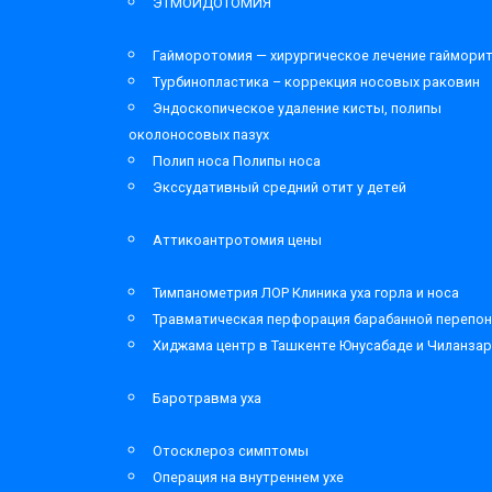
ЭТМОИДОТОМИЯ
Гайморотомия — хирургическое лечение гаймори
Турбинопластика – коррекция носовых раковин
Эндоскопическое удаление кисты, полипы
околоносовых пазух
Полип носа Полипы носа
Экссудативный средний отит у детей
Аттикоантротомия цены
Тимпанометрия ЛОР Клиника уха горла и носа
Травматическая перфорация барабанной перепон
Хиджама центр в Ташкенте Юнусабаде и Чиланза
Баротравма уха
Отосклероз симптомы
Операция на внутреннем ухе