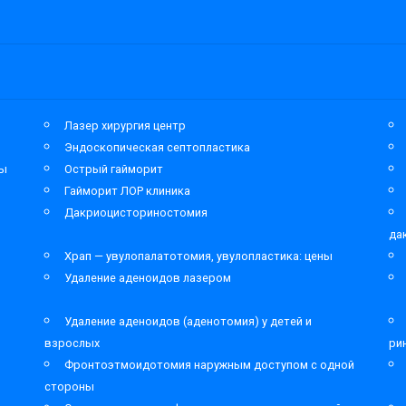
Лазер хирургия центр
Эндоскопическая септопластика
мы
Острый гайморит
Гайморит ЛОР клиника
Дакриоцисториностомия
да
Храп — увулопалатотомия, увулопластика: цены
Удаление аденоидов лазером
Удаление аденоидов (аденотомия) у детей и
взрослых
ри
Фронтоэтмоидотомия наружным доступом с одной
стороны