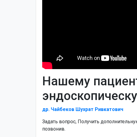
Нашему пациен
эндоскопическу
др. Чайбеков Шухрат Ривкатович
Задать вопрос, Получить дополнительн
позвонив.