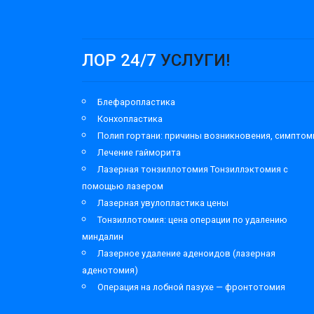
ЛОР 24/7
УСЛУГИ!
Блефаропластика
Конхопластика
Полип гортани: причины возникновения, симпто
Лечение гайморита
Лазерная тонзиллотомия Тонзиллэктомия с
помощью лазером
Лазерная увулопластика цены
Тонзиллотомия: цена операции по удалению
миндалин
Лазерное удаление аденоидов (лазерная
аденотомия)
Операция на лобной пазухе — фронтотомия