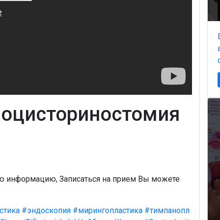
иоцисториностомия
ую информацию, Записаться на прием Вы можете
стика
#эндоскопия
#мирингопластика
#тимпанопл