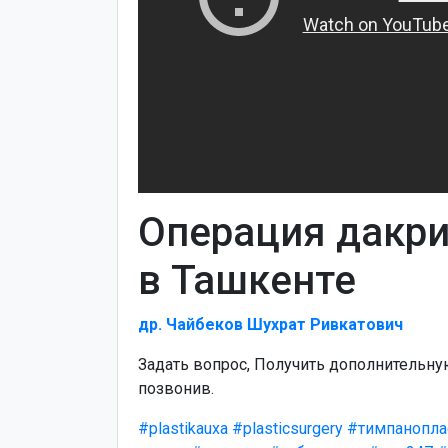
Операция дакр
в Ташкенте
др. Чайбеков Шухрат Ривкатович
Задать вопрос, Получить дополнительн
позвонив.
#plastikauxa
#plasticsurgery
#тимпанопла