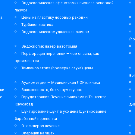
Эндоскопическая сфенотомия пиоцеле основной
пазухи
та
Цены на пластику носовых раковин
Турбинопластика
Эндоскопическое удаление полипов
(п
Эндоскопик лазер вазотомия
Перфорация перепонки — чем опасна, как
проявляется
Тимпанометрия (проверка слуха) цены
вы
Аудиометрия — Медицинская ЛОР клиника
ки
Заложенность, боль, шум в ушах
ре
Гирудотерапия Лечение пиявками в Ташкенте
Юнусабад
ди
Шунтирование шунт в ухо цена Шунтирование
барабанной перепонки
Отосклероз лечение
Операции на ушах