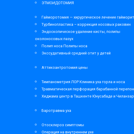
ЭТМОИДОТОМИЯ
Гайморотомия — хирургическое лечение гаймори
Турбинопластика – коррекция носовых раковин
Эндоскопическое удаление кисты, полипы
околоносовых пазух
Полип носа Полипы носа
Экссудативный средний отит у детей
Аттикоантротомия цены
Тимпанометрия ЛОР Клиника уха горла и носа
Травматическая перфорация барабанной перепон
Хиджама центр в Ташкенте Юнусабаде и Чиланза
Баротравма уха
Отосклероз симптомы
Операция на внутреннем ухе