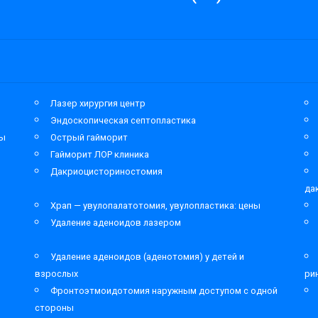
Лазер хирургия центр
Эндоскопическая септопластика
мы
Острый гайморит
Гайморит ЛОР клиника
Дакриоцисториностомия
да
Храп — увулопалатотомия, увулопластика: цены
Удаление аденоидов лазером
Удаление аденоидов (аденотомия) у детей и
взрослых
ри
Фронтоэтмоидотомия наружным доступом с одной
стороны