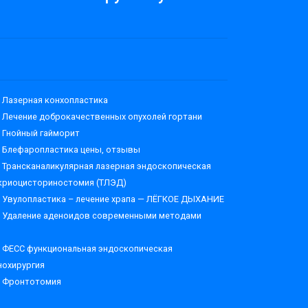
Лазерная конхопластика
Лечение доброкачественных опухолей гортани
Гнойный гайморит
Блефаропластика цены, отзывы
Трансканаликулярная лазерная эндоскопическая
криоцисториностомия (ТЛЭД)
Увулопластика – лечение храпа — ЛЁГКОЕ ДЫХАНИЕ
Удаление аденоидов современными методами
ФЕСС функциональная эндоскопическая
нохирургия
Фронтотомия