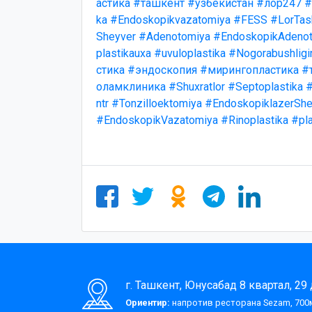
астика
#ташкент
#узбекистан
#лор247
#
ka
#Endoskopikvazatomiya
#FESS
#LorTas
Sheyver
#Adenotomiya
#EndoskopikAdenot
plastikauxa
#uvuloplastika
#Nogorabushligi
стика
#эндоскопия
#мирингопластика
#
оламклиника
#Shuxratlor
#Septoplastika
#
ntr
#Tonzilloektomiya
#EndoskopiklazerShe
#EndoskopikVazatomiya
#Rinoplastika
#pla
г. Ташкент, Юнусабад 8 квартал, 29
Ориентир:
напротив ресторана Sezam, 700м