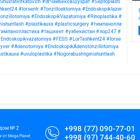
ShuxratRifkatovich
#drЧайбековШухрат
#Septoplasti
hkent24
#lorsentr
#Tonzilloektomiya
#Endoskopiklazer
onzillotomiya
#EndoskopikVazatomiya
#Rinoplastika
#
nishuntlash
#plastikauxa
#plasticsurgery
#тимпанопла
тимпанопластика
#ташкент
#узбекистан
#лор247
#
Endoskopikvazatomiya
#FESS
#LorTashkent24
#lorse
yver
#Adenotomiya
#EndoskopikAdenotonzillotomiya
stikauxa
#uvuloplastika
#Nogorabushliginishuntlash
+998 (77) 090-77-01
 дом № 2
+998 (97) 744-40-60
 от Mega Planet