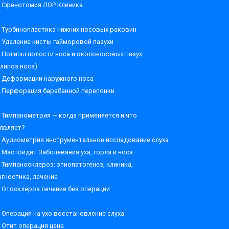
Сфенотомия ЛОР Клиника
Турбинопластика нижних носовых раковин
Удаление кисты гайморовой пазухи
Полипы полости носа и околоносовых пазух
олипоз носа)
Деформации наружного носа
Перфорация барабанной перепонки
Тимпанометрия — когда применяется и что
являет?
Аудиометрия инструментальное исследование слуха
Мастоидит Заболевания уха, горла и носа
Тимпаносклероз: этиопатогенез, клиника,
агностика, лечение
Отосклероз лечение без операции
Операция на ухо восстановление слуха
Отит операция цена