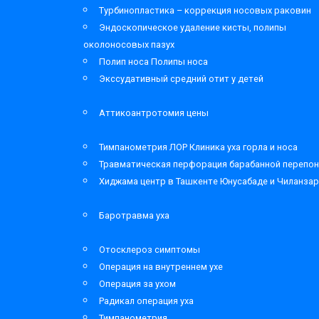
Турбинопластика – коррекция носовых раковин
Эндоскопическое удаление кисты, полипы
околоносовых пазух
Полип носа Полипы носа
Экссудативный средний отит у детей
Аттикоантротомия цены
Тимпанометрия ЛОР Клиника уха горла и носа
Травматическая перфорация барабанной перепон
Хиджама центр в Ташкенте Юнусабаде и Чиланза
Баротравма уха
Отосклероз симптомы
Операция на внутреннем ухе
Операция за ухом
Радикал операция уха
Тимпанометрия