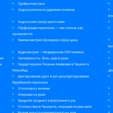
Турбинопластика
Эндоскопическое удаление полипов
(п
Эндоскопик лазер вазотомия
Перфорация перепонки — чем опасна, как
проявляется
Тимпанометрия (проверка слуха) цены
вы
Аудиометрия — Медицинская ЛОР клиника
ки
Заложенность, боль, шум в ушах
ре
Гирудотерапия Лечение пиявками в Ташкенте
Юнусабад
ди
Шунтирование шунт в ухо цена Шунтирование
барабанной перепонки
Отосклероз лечение
Операции на ушах
Хирургия среднего и внутреннего уха
Отопластика в Ташкенте, операция на уши цена
Вызов лора (отоларинголога) на дом