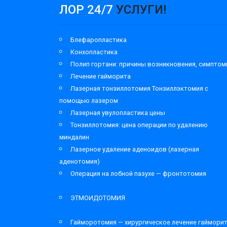
ЛОР 24/7
УСЛУГИ!
Блефаропластика
Конхопластика
Полип гортани: причины возникновения, симпто
Лечение гайморита
Лазерная тонзиллотомия Тонзиллэктомия с
помощью лазером
Лазерная увулопластика цены
Тонзиллотомия: цена операции по удалению
миндалин
Лазерное удаление аденоидов (лазерная
аденотомия)
Операция на лобной пазухе — фронтотомия
ЭТМОИДОТОМИЯ
Гайморотомия — хирургическое лечение гаймори