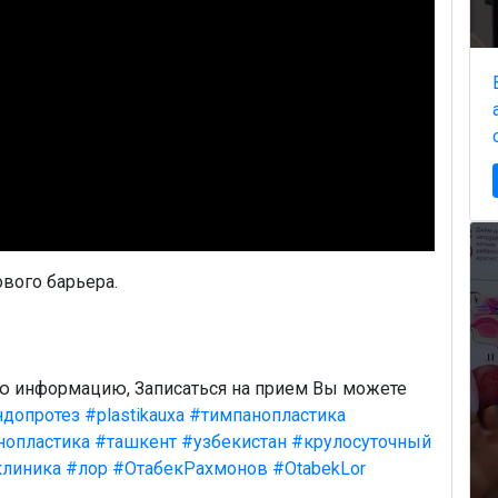
вого барьера.
ую информацию, Записаться на прием Вы можете
ндопротез
#plastikauxa
#тимпанопластика
нопластика
#ташкент
#узбекистан
#крулосуточный
клиника
#лор
#ОтабекРахмонов
#OtabekLor