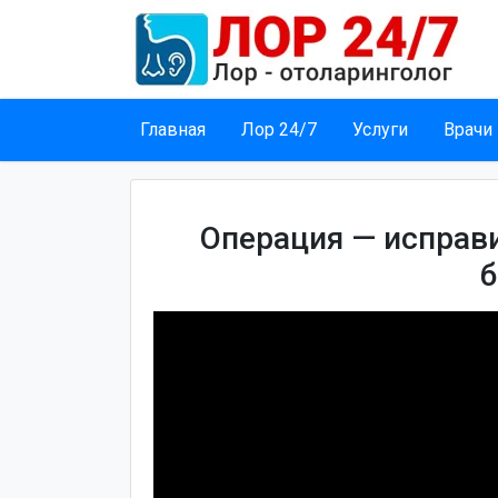
Главная
Лор 24/7
Услуги
Врачи
Операция — исправ
б