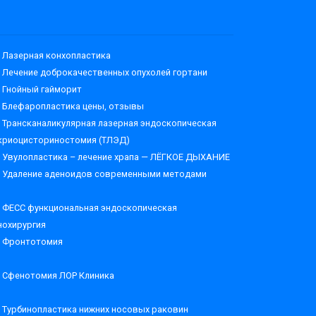
Лазерная конхопластика
Лечение доброкачественных опухолей гортани
Гнойный гайморит
Блефаропластика цены, отзывы
Трансканаликулярная лазерная эндоскопическая
криоцисториностомия (ТЛЭД)
Увулопластика – лечение храпа — ЛЁГКОЕ ДЫХАНИЕ
Удаление аденоидов современными методами
ФЕСС функциональная эндоскопическая
нохирургия
Фронтотомия
Сфенотомия ЛОР Клиника
Турбинопластика нижних носовых раковин