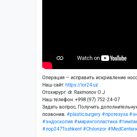
Операция — исправить искривление носо
Наш cайт:
https://lor24.uz
Отохирург: dr. Raxmonov O J
Наш телефон: +998 (97) 752-24-07
Задать вопрос, Получить дополнительн
позвонив.
#plasticsurgery
#протезуха
#э
#эндоскопия
#мирингопластика
#тимпа
#лор247Toshkent
#Chilonzor
#MedCenter