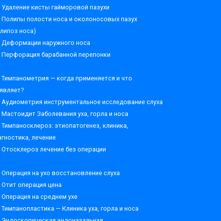
Удаление кисты гайморовой пазухи
Полипы полости носа и околоносовых пазух
олипоз носа)
Деформации наружного носа
Перфорация барабанной перепонки
Тимпанометрия — когда применяется и что
являет?
Аудиометрия инструментальное исследование слуха
Мастоидит Заболевания уха, горла и носа
Тимпаносклероз: этиопатогенез, клиника,
агностика, лечение
Отосклероз лечение без операции
Операция на ухо восстановление слуха
Отит операция цена
Операция на среднем ухе
Тимпанопластика — Клиника уха, горла и носа
Эндоскопическая эндоназальная