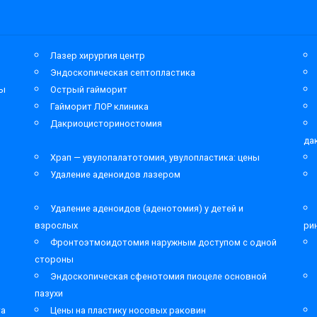
Лазер хирургия центр
Эндоскопическая септопластика
мы
Острый гайморит
Гайморит ЛОР клиника
Дакриоцисториностомия
да
Храп — увулопалатотомия, увулопластика: цены
Удаление аденоидов лазером
Удаление аденоидов (аденотомия) у детей и
взрослых
ри
Фронтоэтмоидотомия наружным доступом с одной
стороны
Эндоскопическая сфенотомия пиоцеле основной
пазухи
та
Цены на пластику носовых раковин