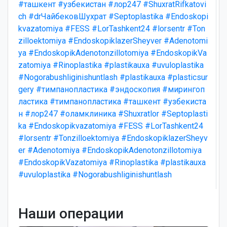
#ташкент
#узбекистан
#лор247
#ShuxratRifkatovi
ch
#drЧайбековШухрат
#Septoplastika
#Endoskopi
kvazatomiya
#FESS
#LorTashkent24
#lorsentr
#Ton
zilloektomiya
#EndoskopiklazerSheyver
#Adenotomi
ya
#EndoskopikAdenotonzillotomiya
#EndoskopikVa
zatomiya
#Rinoplastika
#plastikauxa
#uvuloplastika
#Nogorabushliginishuntlash
#plastikauxa
#plasticsur
gery
#тимпанопластика
#эндоскопия
#мирингоп
ластика
#тимпанопластика
#ташкент
#узбекиста
н
#лор247
#оламклиника
#Shuxratlor
#Septoplasti
ka
#Endoskopikvazatomiya
#FESS
#LorTashkent24
#lorsentr
#Tonzilloektomiya
#EndoskopiklazerSheyv
er
#Adenotomiya
#EndoskopikAdenotonzillotomiya
#EndoskopikVazatomiya
#Rinoplastika
#plastikauxa
#uvuloplastika
#Nogorabushliginishuntlash
Наши операции