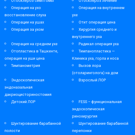
Отосклероз симптомы
Отосклероз лечение
Операция на ухо
Операция на внутреннем
восстановление слуха
ухе
Операции на ушах
Отит операция цена
Операция за ухом
Хирургия среднего и
внутреннего уха
Операция на среднем ухе
Радикал операция уха
Отопластика в Ташкенте,
Тимпанопластика —
операция на уши цена
Клиника уха, горла и носа
Тимпанометрия
Вызов лора
(отоларинголога) на дом
Эндоскопическая
Взрослый ЛОР
эндоназальная
дакриоцисториностомия
Детский ЛОР
FESS – функциональная
эндоскопическая
ринохирургия
Шунтирование барабанной
Шунтирование барабанной
полости
перепонки