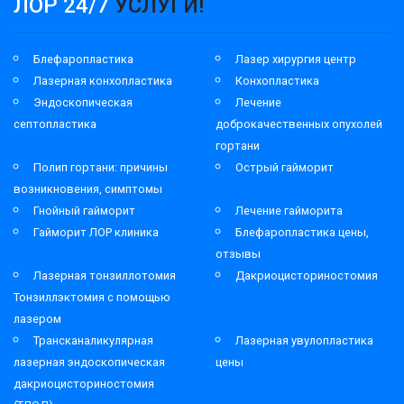
ЛОР 24/7
УСЛУГИ!
Блефаропластика
Лазер хирургия центр
Лазерная конхопластика
Конхопластика
Эндоскопическая
Лечение
септопластика
доброкачественных опухолей
гортани
Полип гортани: причины
Острый гайморит
возникновения, симптомы
Гнойный гайморит
Лечение гайморита
Гайморит ЛОР клиника
Блефаропластика цены,
отзывы
Лазерная тонзиллотомия
Дакриоцисториностомия
Тонзиллэктомия с помощью
лазером
Трансканаликулярная
Лазерная увулопластика
лазерная эндоскопическая
цены
дакриоцисториностомия