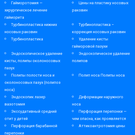
Гайморотомия —
Цены на пластику носовых
хирургическое лечение
раковин
гайморита
Турбинопластика нижних
Турбинопластика –
носовых раковин
коррекция носовых раковин
Турбинопластика
Удаление кисты
гайморовой пазухи
Эндоскопическое удаление
Эндоскопическое удаление
кисты, полипы околоносовых
полипов
пазух
Полипы полости носа и
Полип носа Полипы носа
околоносовых пазух (полипоз
носа)
Эндоскопик лазер
Деформации наружного
вазотомия
носа
Экссудативный средний
Перфорация перепонки —
отит у детей
чем опасна, как проявляется
Перфорация барабанной
Аттикоантротомия цены
перепонки