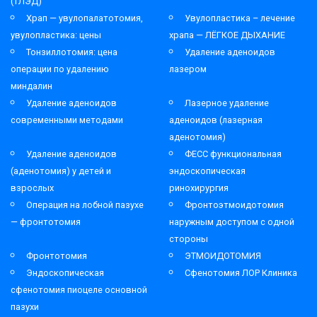
(ТЛЭД)
Храп — увулопалатотомия,
Увулопластика – лечение
увулопластика: цены
храпа — ЛЁГКОЕ ДЫХАНИЕ
Тонзиллотомия: цена
Удаление аденоидов
операции по удалению
лазером
миндалин
Удаление аденоидов
Лазерное удаление
современными методами
аденоидов (лазерная
аденотомия)
Удаление аденоидов
ФЕСС функциональная
(аденотомия) у детей и
эндоскопическая
взрослых
ринохирургия
Операция на лобной пазухе
Фронтоэтмоидотомия
— фронтотомия
наружным доступом с одной
стороны
Фронтотомия
ЭТМОИДОТОМИЯ
Эндоскопическая
Сфенотомия ЛОР Клиника
сфенотомия пиоцеле основной
пазухи