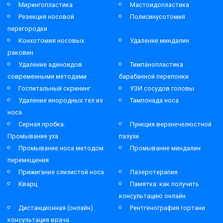
Мирингопластика
Мастоидопластика
Резекция носовой
Полисинусотомия
перегородки
Конхотомия носовых
Удаление миндалин
раковин
Удаление аденоидов
Тимпанопластика
современными методами
барабанной перепонки
Госпитальный скрининг
УЗИ сосудов головы
Удаление инородных тел из
Тампонада носа
носа
Серная пробка.
Пункция верхнечелюстной
Промывание уха
пазухи
Промывание носа методом
Промывание миндалин
перемещения
Прижигание слизистой носа
Лазеротерапия
Кварц
Памятка: как получить
консультацию онлайн
Дистанционная (онлайн)
Рентгенография гортани
консультация врача