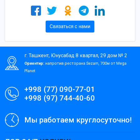
Связаться с нами
г. Ташкент, Юнусабад 8 квартал, 29 дом № 2
Ориентир:
напротив ресторана Sezam, 700м от Mega
Planet
+998 (77) 090-77-01
+998 (97) 744-40-60
Мы работаем круглосуточно!