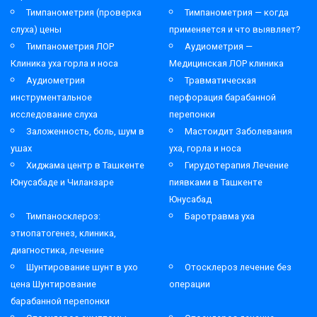
Тимпанометрия (проверка
Тимпанометрия — когда
слуха) цены
применяется и что выявляет?
Тимпанометрия ЛОР
Аудиометрия —
Клиника уха горла и носа
Медицинская ЛОР клиника
Аудиометрия
Травматическая
инструментальное
перфорация барабанной
исследование слуха
перепонки
Заложенность, боль, шум в
Мастоидит Заболевания
ушах
уха, горла и носа
Хиджама центр в Ташкенте
Гирудотерапия Лечение
Юнусабаде и Чиланзаре
пиявками в Ташкенте
Юнусабад
Тимпаносклероз:
Баротравма уха
этиопатогенез, клиника,
диагностика, лечение
Шунтирование шунт в ухо
Отосклероз лечение без
цена Шунтирование
операции
барабанной перепонки