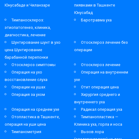
Юнусабаде и Чиланзаре
пиявками в Ташкенте
Юнусабад
Тимпаносклероз:
Баротравма уха
этиопатогенез, клиника,
диагностика, лечение
Шунтирование шунт в ухо
Отосклероз лечение без
цена Шунтирование
операции
барабанной перепонки
Отосклероз симптомы
Отосклероз лечение
Операция на ухо
Операция на внутреннем
восстановление слуха
ухе
Операции на ушах
Отит операция цена
Операция за ухом
Хирургия среднего и
внутреннего уха
Операция на среднем ухе
Радикал операция уха
Отопластика в Ташкенте,
Тимпанопластика —
операция на уши цена
Клиника уха, горла и носа
Тимпанометрия
Вызов лора