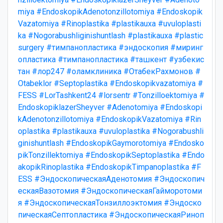
miya
#EndoskopikAdenotonzillotomiya
#Endoskopik
Vazatomiya
#Rinoplastika
#plastikauxa
#uvuloplasti
ka
#Nogorabushliginishuntlash
#plastikauxa
#plastic
surgery
#тимпанопластика
#эндоскопия
#миринг
опластика
#тимпанопластика
#ташкент
#узбекис
тан
#лор247
#оламклиника
#ОтабекРахмонов
#
Otabeklor
#Septoplastika
#Endoskopikvazatomiya
#
FESS
#LorTashkent24
#lorsentr
#Tonzilloektomiya
#
EndoskopiklazerSheyver
#Adenotomiya
#Endoskopi
kAdenotonzillotomiya
#EndoskopikVazatomiya
#Rin
oplastika
#plastikauxa
#uvuloplastika
#Nogorabushli
ginishuntlash
#EndoskopikGaymorotomiya
#Endosko
pikTonzillektomiya
#EndoskopikSeptoplastika
#Endo
akopikRinoplastika
#EndoskopikTimpanoplastika
#F
ESS
#ЭндоскопическаяАденотомия
#Эндоскопич
ескаяВазотомия
#ЭндоскопическаяГайморотоми
я
#ЭндоскопическаяТонзиллоэктомия
#Эндоско
пическаяСептопластика
#ЭндоскопическаяРиноп