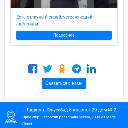
Есть отличный спрей, устраняющий
аденоиды.
Подробнее
Связаться с нами
г. Ташкент, Юнусабад 8 квартал, 29 дом № 2
Ориентир:
напротив ресторана Sezam, 700м от Mega
Planet