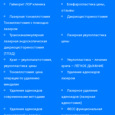
Гайморит ЛОР клиника
Блефаропластика цены,
отзывы
Лазерная тонзиллотомия
Дакриоцисториностомия
Тонзиллэктомия с помощью
лазером
Трансканаликулярная
Лазерная увулопластика
лазерная эндоскопическая
цены
дакриоцисториностомия
(ТЛЭД)
Храп — увулопалатотомия,
Увулопластика – лечение
увулопластика: цены
храпа — ЛЁГКОЕ ДЫХАНИЕ
Тонзиллотомия: цена
Удаление аденоидов
операции по удалению
лазером
миндалин
Удаление аденоидов
Лазерное удаление
современными методами
аденоидов (лазерная
аденотомия)
Удаление аденоидов
ФЕСС функциональная