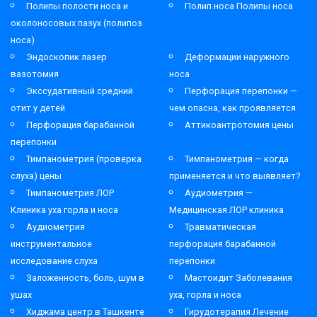
Полипы полости носа и
Полип носа Полипы носа
околоносовых пазух (полипоз
носа)
Эндоскопик лазер
Деформации наружного
вазотомия
носа
Экссудативный средний
Перфорация перепонки —
отит у детей
чем опасна, как проявляется
Перфорация барабанной
Аттикоантротомия цены
перепонки
Тимпанометрия (проверка
Тимпанометрия — когда
слуха) цены
применяется и что выявляет?
Тимпанометрия ЛОР
Аудиометрия —
Клиника уха горла и носа
Медицинская ЛОР клиника
Аудиометрия
Травматическая
инструментальное
перфорация барабанной
исследование слуха
перепонки
Заложенность, боль, шум в
Мастоидит Заболевания
ушах
уха, горла и носа
Хиджама центр в Ташкенте
Гирудотерапия Лечение