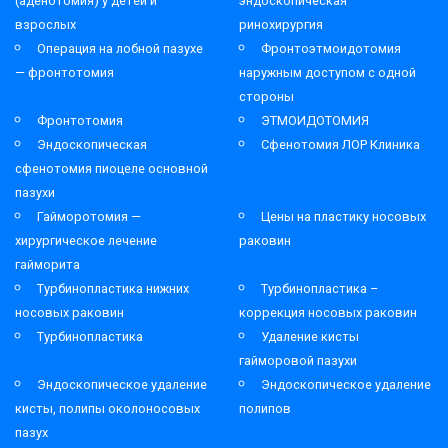
(аденотомия) у детей и
эндоскопическая
взрослых
ринохирургия
Операция на лобной пазухе
Фронтоэтмоидотомия
— фронтотомия
наружным доступом с одной
стороны
Фронтотомия
ЭТМОИДОТОМИЯ
Эндоскопическая
Сфенотомия ЛОР Клиника
сфенотомия пиоцеле основной
пазухи
Гайморотомия —
Цены на пластику носовых
хирургическое лечение
раковин
гайморита
Турбинопластика нижних
Турбинопластика –
носовых раковин
коррекция носовых раковин
Турбинопластика
Удаление кисты
гайморовой пазухи
Эндоскопическое удаление
Эндоскопическое удаление
кисты, полипы околоносовых
полипов
пазух