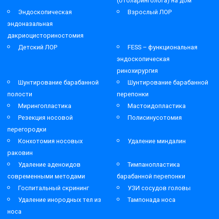
(отоларинголога) на дом
Эндоскопическая
Взрослый ЛОР
эндоназальная
дакриоцисториностомия
Детский ЛОР
FESS – функциональная
эндоскопическая
ринохирургия
Шунтирование барабанной
Шунтирование барабанной
полости
перепонки
Мирингопластика
Мастоидопластика
Резекция носовой
Полисинусотомия
перегородки
Конхотомия носовых
Удаление миндалин
раковин
Удаление аденоидов
Тимпанопластика
современными методами
барабанной перепонки
Госпитальный скрининг
УЗИ сосудов головы
Удаление инородных тел из
Тампонада носа
носа