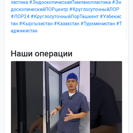
ластика
#ЭндоскопическаяТимпанопластика
#Эн
доскопическийЛОРцентр
#КруглосуточныйЛОР
#ЛОР24
#КруглосуточныйЛорТашкент
#Узбекис
тан
#Кыргызистан
#Казахстан
#Туркменистан
#Т
аджикистан
Наши операции