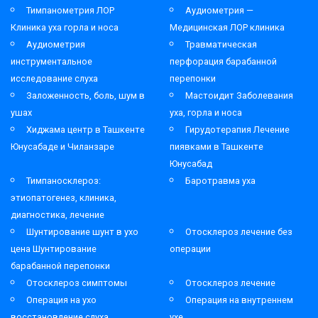
Тимпанометрия ЛОР
Аудиометрия —
Клиника уха горла и носа
Медицинская ЛОР клиника
Аудиометрия
Травматическая
инструментальное
перфорация барабанной
исследование слуха
перепонки
Заложенность, боль, шум в
Мастоидит Заболевания
ушах
уха, горла и носа
Хиджама центр в Ташкенте
Гирудотерапия Лечение
Юнусабаде и Чиланзаре
пиявками в Ташкенте
Юнусабад
Тимпаносклероз:
Баротравма уха
этиопатогенез, клиника,
диагностика, лечение
Шунтирование шунт в ухо
Отосклероз лечение без
цена Шунтирование
операции
барабанной перепонки
Отосклероз симптомы
Отосклероз лечение
Операция на ухо
Операция на внутреннем
восстановление слуха
ухе