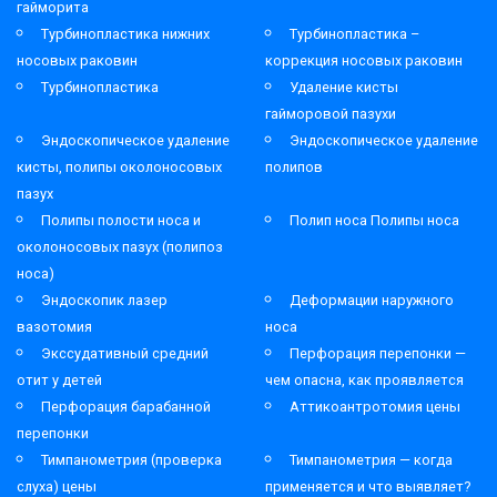
гайморита
Турбинопластика нижних
Турбинопластика –
носовых раковин
коррекция носовых раковин
Турбинопластика
Удаление кисты
гайморовой пазухи
Эндоскопическое удаление
Эндоскопическое удаление
кисты, полипы околоносовых
полипов
пазух
Полипы полости носа и
Полип носа Полипы носа
околоносовых пазух (полипоз
носа)
Эндоскопик лазер
Деформации наружного
вазотомия
носа
Экссудативный средний
Перфорация перепонки —
отит у детей
чем опасна, как проявляется
Перфорация барабанной
Аттикоантротомия цены
перепонки
Тимпанометрия (проверка
Тимпанометрия — когда
слуха) цены
применяется и что выявляет?