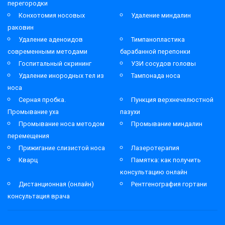
перегородки
Конхотомия носовых
Удаление миндалин
раковин
Удаление аденоидов
Тимпанопластика
современными методами
барабанной перепонки
Госпитальный скрининг
УЗИ сосудов головы
Удаление инородных тел из
Тампонада носа
носа
Серная пробка.
Пункция верхнечелюстной
Промывание уха
пазухи
Промывание носа методом
Промывание миндалин
перемещения
Прижигание слизистой носа
Лазеротерапия
Кварц
Памятка: как получить
консультацию онлайн
Дистанционная (онлайн)
Рентгенография гортани
консультация врача