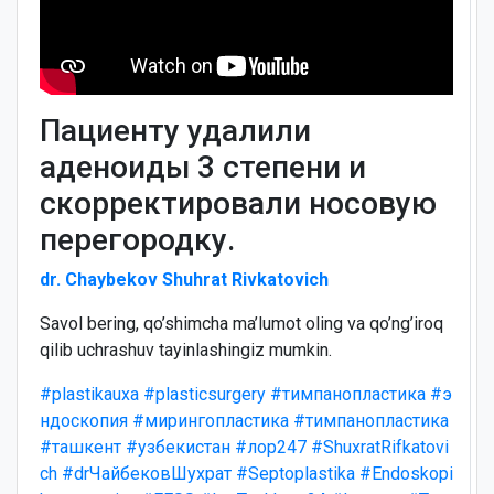
Пациенту удалили
аденоиды 3 степени и
скорректировали носовую
перегородку.
dr. Chaybekov Shuhrat Rivkatovich
Savol bering, qo’shimcha ma’lumot oling va qo’ng’iroq
qilib uchrashuv tayinlashingiz mumkin.
#plastikauxa
#plasticsurgery
#тимпанопластика
#э
ндоскопия
#мирингопластика
#тимпанопластика
#ташкент
#узбекистан
#лор247
#ShuxratRifkatovi
ch
#drЧайбековШухрат
#Septoplastika
#Endoskopi