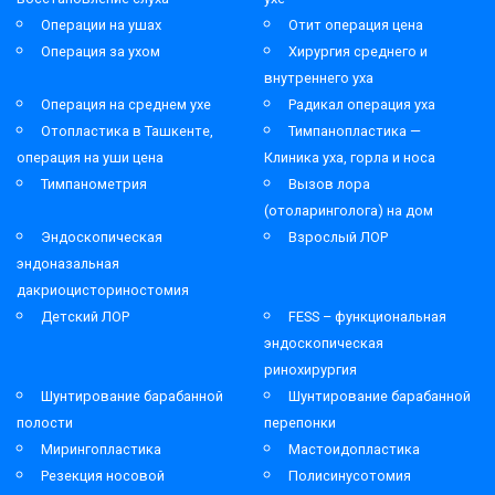
Операции на ушах
Отит операция цена
Операция за ухом
Хирургия среднего и
внутреннего уха
Операция на среднем ухе
Радикал операция уха
Отопластика в Ташкенте,
Тимпанопластика —
операция на уши цена
Клиника уха, горла и носа
Тимпанометрия
Вызов лора
(отоларинголога) на дом
Эндоскопическая
Взрослый ЛОР
эндоназальная
дакриоцисториностомия
Детский ЛОР
FESS – функциональная
эндоскопическая
ринохирургия
Шунтирование барабанной
Шунтирование барабанной
полости
перепонки
Мирингопластика
Мастоидопластика
Резекция носовой
Полисинусотомия