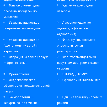
Тонзиллотомия: цена
Удаление аденоидов
операции по удалению
лазером
миндалин
Удаление аденоидов
Лазерное удаление
современными методами
аденоидов (лазерная
аденотомия)
Удаление аденоидов
ФЕСС функциональная
(аденотомия) у детей и
эндоскопическая
взрослых
ринохирургия
Операция на лобной пазухе
Фронтоэтмоидотомия
— фронтотомия
наружным доступом с одной
стороны
Фронтотомия
ЭТМОИДОТОМИЯ
Эндоскопическая
Сфенотомия ЛОР Клиника
сфенотомия пиоцеле основной
пазухи
Гайморотомия —
Цены на пластику носовых
хирургическое лечение
раковин