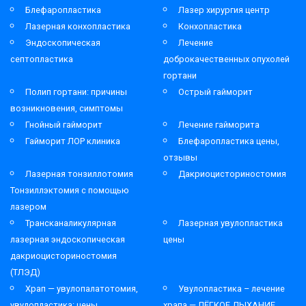
Блефаропластика
Лазер хирургия центр
Лазерная конхопластика
Конхопластика
Эндоскопическая
Лечение
септопластика
доброкачественных опухолей
гортани
Полип гортани: причины
Острый гайморит
возникновения, симптомы
Гнойный гайморит
Лечение гайморита
Гайморит ЛОР клиника
Блефаропластика цены,
отзывы
Лазерная тонзиллотомия
Дакриоцисториностомия
Тонзиллэктомия с помощью
лазером
Трансканаликулярная
Лазерная увулопластика
лазерная эндоскопическая
цены
дакриоцисториностомия
(ТЛЭД)
Храп — увулопалатотомия,
Увулопластика – лечение
увулопластика: цены
храпа — ЛЁГКОЕ ДЫХАНИЕ