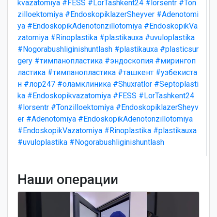
kvazatomiya
#FESS
#LorTashkent24
#lorsentr
#Ton
zilloektomiya
#EndoskopiklazerSheyver
#Adenotomi
ya
#EndoskopikAdenotonzillotomiya
#EndoskopikVa
zatomiya
#Rinoplastika
#plastikauxa
#uvuloplastika
#Nogorabushliginishuntlash
#plastikauxa
#plasticsur
gery
#тимпанопластика
#эндоскопия
#мирингоп
ластика
#тимпанопластика
#ташкент
#узбекиста
н
#лор247
#оламклиника
#Shuxratlor
#Septoplasti
ka
#Endoskopikvazatomiya
#FESS
#LorTashkent24
#lorsentr
#Tonzilloektomiya
#EndoskopiklazerSheyv
er
#Adenotomiya
#EndoskopikAdenotonzillotomiya
#EndoskopikVazatomiya
#Rinoplastika
#plastikauxa
#uvuloplastika
#Nogorabushliginishuntlash
Наши операции