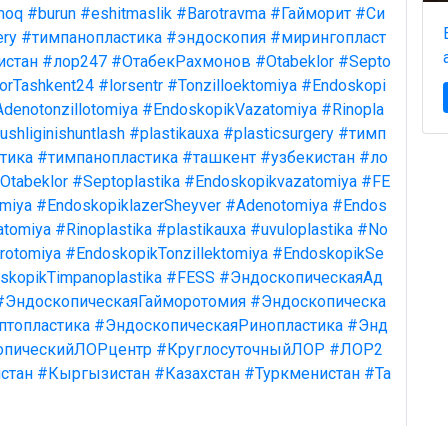
moq
#burun
#eshitmaslik
#Barotravma
#Гайморит
#Си
ery
#тимпанопластика
#эндоскопия
#мирингопласт
истан
#лор247
#ОтабекРахмонов
#Otabeklor
#Septo
orTashkent24
#lorsentr
#Tonzilloektomiya
#Endoskopi
denotonzillotomiya
#EndoskopikVazatomiya
#Rinopla
shliginishuntlash
#plastikauxa
#plasticsurgery
#тимп
тика
#тимпанопластика
#ташкент
#узбекистан
#ло
Otabeklor
#Septoplastika
#Endoskopikvazatomiya
#FE
omiya
#EndoskopiklazerSheyver
#Adenotomiya
#Endos
atomiya
#Rinoplastika
#plastikauxa
#uvuloplastika
#No
rotomiya
#EndoskopikTonzillektomiya
#EndoskopikSe
skopikTimpanoplastika
#FESS
#ЭндоскопическаяАд
#ЭндоскопическаяГайморотомия
#Эндоскопическа
птопластика
#ЭндоскопическаяРинопластика
#Энд
опическийЛОРцентр
#КруглосуточныйЛОР
#ЛОР2
стан
#Кыргызистан
#Казахстан
#Туркменистан
#Та