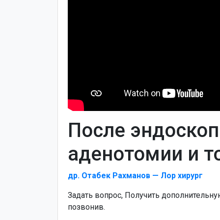
После эндоскоп
аденотомии и т
др. Отабек Рахманов — Лор хирург
Задать вопрос, Получить дополнительн
позвонив.