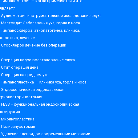
Тимпанометрия — когда применяется и что
являет?
Аудиометрия инструментальное исследование слуха
Мастоидит Заболевания уха, горла и носа
Тимпаносклероз: этиопатогенез, клиника,
агностика, лечение
Отосклероз лечение без операции
Операция на ухо восстановление слуха
Отит операция цена
Операция на среднем ухе
Тимпанопластика — Клиника уха, горла и носа
Эндоскопическая эндоназальная
криоцисториностомия
FESS – функциональная эндоскопическая
нохирургия
Мирингопластика
Полисинусотомия
Удаление аденоидов современными методами