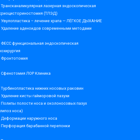
Трансканаликулярная лазерная эндоскопическая
криоцисториностомия (ТЛЭД)
Увулопластика – лечение храпа — ЛЁГКОЕ ДЫХАНИЕ
Удаление аденоидов современными методами
ФЕСС функциональная эндоскопическая
нохирургия
Фронтотомия
Сфенотомия ЛОР Клиника
Турбинопластика нижних носовых раковин
Удаление кисты гайморовой пазухи
Полипы полости носа и околоносовых пазух
олипоз носа)
Деформации наружного носа
Перфорация барабанной перепонки