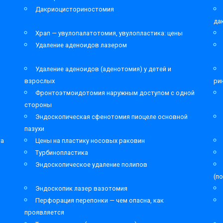
Дакриоцисториностомия
да
Храп — увулопалатотомия, увулопластика: цены
Удаление аденоидов лазером
Удаление аденоидов (аденотомия) у детей и
взрослых
ри
Фронтоэтмоидотомия наружным доступом с одной
стороны
Эндоскопическая сфенотомия пиоцеле основной
пазухи
та
Цены на пластику носовых раковин
Турбинопластика
Эндоскопическое удаление полипов
(п
Эндоскопик лазер вазотомия
Перфорация перепонки — чем опасна, как
проявляется