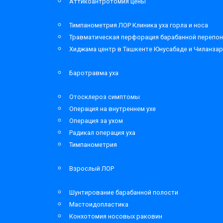
Аттикоантротомия цены
Тимпанометрия ЛОР Клиника уха горла и носа
Травматическая перфорация барабанной перепон
Хиджама центр в Ташкенте Юнусабаде и Чиланза
Баротравма уха
Отосклероз симптомы
Операция на внутреннем ухе
Операция за ухом
Радикал операция уха
Тимпанометрия
Взрослый ЛОР
Шунтирование барабанной полости
Мастоидопластика
Конхотомия носовых раковин