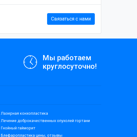
Связаться с нами
Мы работаем
круглосуточно!
Лазерная конхопластика
Лечение доброкачественных опухолей гортани
Гнойный гайморит
Блефаропластика цены, отзывы