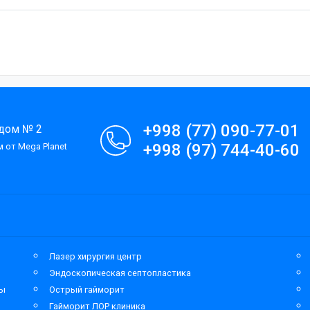
+998 (77) 090-77-01
 дом № 2
+998 (97) 744-40-60
 от Mega Planet
Лазер хирургия центр
Эндоскопическая септопластика
мы
Острый гайморит
Гайморит ЛОР клиника