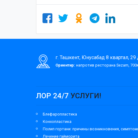
г. Ташкент, Юнусабад 8 квартал, 29
Ориентир:
напротив ресторана Sezam, 700м
ЛОР 24/7
УСЛУГИ!
Блефаропластика
Конхопластика
Полип гортани: причины возникновения, симпто
Лечение гайморита