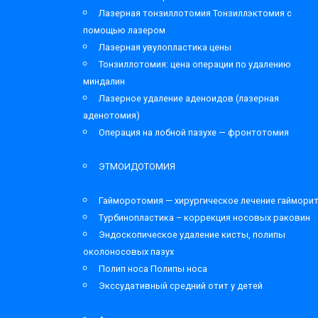
Лазерная тонзиллотомия Тонзиллэктомия с
помощью лазером
Лазерная увулопластика цены
Тонзиллотомия: цена операции по удалению
миндалин
Лазерное удаление аденоидов (лазерная
аденотомия)
Операция на лобной пазухе — фронтотомия
ЭТМОИДОТОМИЯ
Гайморотомия — хирургическое лечение гаймори
Турбинопластика – коррекция носовых раковин
Эндоскопическое удаление кисты, полипы
околоносовых пазух
Полип носа Полипы носа
Экссудативный средний отит у детей