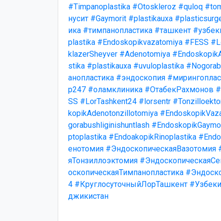
#Timpanoplastika
#Otoskleroz
#quloq
#to
нусит
#Gaymorit
#plastikauxa
#plasticsurg
ика
#тимпанопластика
#ташкент
#узбек
plastika
#Endoskopikvazatomiya
#FESS
#L
klazerSheyver
#Adenotomiya
#EndoskopikA
stika
#plastikauxa
#uvuloplastika
#Nogorabu
анопластика
#эндоскопия
#мирингоплас
р247
#оламклиника
#ОтабекРахмонов
#
SS
#LorTashkent24
#lorsentr
#Tonzilloekt
kopikAdenotonzillotomiya
#EndoskopikVaz
gorabushliginishuntlash
#EndoskopikGaymo
ptoplastika
#EndoakopikRinoplastika
#Endo
енотомия
#ЭндоскопическаяВазотомия
яТонзиллоэктомия
#ЭндоскопическаяСе
оскопическаяТимпанопластика
#Эндоск
4
#КруглосуточныйЛорТашкент
#Узбеки
джикистан