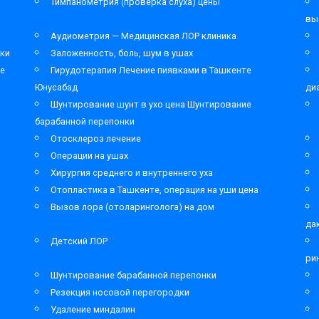
Тимпанометрия (проверка слуха) цены
вы
Аудиометрия — Медицинская ЛОР клиника
ки
Заложенность, боль, шум в ушах
ре
Гирудотерапия Лечение пиявками в Ташкенте
Юнусабад
ди
Шунтирование шунт в ухо цена Шунтирование
барабанной перепонки
Отосклероз лечение
Операции на ушах
Хирургия среднего и внутреннего уха
Отопластика в Ташкенте, операция на уши цена
Вызов лора (отоларинголога) на дом
да
Детский ЛОР
ри
Шунтирование барабанной перепонки
Резекция носовой перегородки
Удаление миндалин