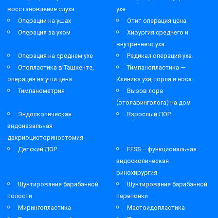
восстановление слуха
ухе
Операции на ушах
Отит операция цена
Операция за ухом
Хирургия среднего и
внутреннего уха
Операция на среднем ухе
Радикал операция уха
Отопластика в Ташкенте,
Тимпанопластика —
операция на уши цена
Клиника уха, горла и носа
Тимпанометрия
Вызов лора
(отоларинголога) на дом
Эндоскопическая
Взрослый ЛОР
эндоназальная
дакриоцисториностомия
Детский ЛОР
FESS – функциональная
эндоскопическая
ринохирургия
Шунтирование барабанной
Шунтирование барабанной
полости
перепонки
Мирингопластика
Мастоидопластика