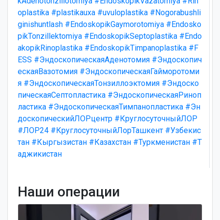
kAdenotonzillotomiya
#EndoskopikVazatomiya
#Rin
oplastika
#plastikauxa
#uvuloplastika
#Nogorabushli
ginishuntlash
#EndoskopikGaymorotomiya
#Endosko
pikTonzillektomiya
#EndoskopikSeptoplastika
#Endo
akopikRinoplastika
#EndoskopikTimpanoplastika
#F
ESS
#ЭндоскопическаяАденотомия
#Эндоскопич
ескаяВазотомия
#ЭндоскопическаяГайморотоми
я
#ЭндоскопическаяТонзиллоэктомия
#Эндоско
пическаяСептопластика
#ЭндоскопическаяРиноп
ластика
#ЭндоскопическаяТимпанопластика
#Эн
доскопическийЛОРцентр
#КруглосуточныйЛОР
#ЛОР24
#КруглосуточныйЛорТашкент
#Узбекис
тан
#Кыргызистан
#Казахстан
#Туркменистан
#Т
аджикистан
Наши операции