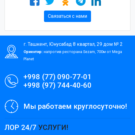
Связаться с нами
г. Ташкент, Юнусабад 8 квартал, 29 дом № 2
Ориентир:
напротив ресторана Sezam, 700м от Mega
Planet
+998 (77) 090-77-01
+998 (97) 744-40-60
Мы работаем круглосуточно!
ЛОР 24/7
УСЛУГИ!