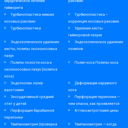
хирургическое лечение
раковин
гайморита
Турбинопластика нижних
Турбинопластика –
носовых раковин
коррекция носовых раковин
Турбинопластика
Удаление кисты
гайморовой пазухи
Эндоскопическое удаление
Эндоскопическое удаление
кисты, полипы околоносовых
полипов
пазух
Полипы полости носа и
Полип носа Полипы носа
околоносовых пазух (полипоз
носа)
Эндоскопик лазер
Деформации наружного
вазотомия
носа
Экссудативный средний
Перфорация перепонки —
отит у детей
чем опасна, как проявляется
Перфорация барабанной
Аттикоантротомия цены
перепонки
Тимпанометрия (проверка
Тимпанометрия — когда