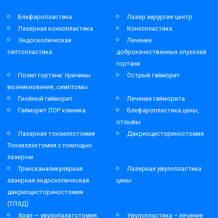
Блефаропластика
Лазер хирургия центр
Лазерная конхопластика
Конхопластика
Эндоскопическая
Лечение
септопластика
доброкачественных опухолей
гортани
Полип гортани: причины
Острый гайморит
возникновения, симптомы
Гнойный гайморит
Лечение гайморита
Гайморит ЛОР клиника
Блефаропластика цены,
отзывы
Лазерная тонзиллотомия
Дакриоцисториностомия
Тонзиллэктомия с помощью
лазером
Трансканаликулярная
Лазерная увулопластика
лазерная эндоскопическая
цены
дакриоцисториностомия
(ТЛЭД)
Храп — увулопалатотомия,
Увулопластика – лечение