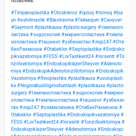
позвонив.
#Timpanoplastika
#Otoskleroz
#quloq
#tomoq
#bur
un
#eshitmaslik
#Barotravma
#Гайморит
#Синусит
#Gaymorit
#plastikauxa
#plasticsurgery
#тимпаноп
ластика
#эндоскопия
#мирингопластика
#тимпа
нопластика
#ташкент
#узбекистан
#лор247
#Ота
бекРахмонов
#Otabeklor
#Septoplastika
#Endosko
pikvazatomiya
#FESS
#LorTashkent24
#lorsentr
#To
nzilloektomiya
#EndoskopiklazerSheyver
#Adenoto
miya
#EndoskopikAdenotonzillotomiya
#Endoskopik
Vazatomiya
#Rinoplastika
#plastikauxa
#uvuloplasti
ka
#Nogorabushliginishuntlash
#plastikauxa
#plastic
surgery
#тимпанопластика
#эндоскопия
#миринг
опластика
#тимпанопластика
#ташкент
#узбекис
тан
#лор247
#оламклиника
#ОтабекРахмонов
#
Otabeklor
#Septoplastika
#Endoskopikvazatomiya
#
FESS
#LorTashkent24
#lorsentr
#Tonzilloektomiya
#
EndoskopiklazerSheyver
#Adenotomiya
#Endoskopi