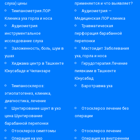
слуха) цены
применяется и что выявляет?
Тимпанометрия ЛОР
Аудиометрия —
Клиника уха горла и носа
Медицинская ЛОР клиника
Аудиометрия
Травматическая
инструментальное
перфорация барабанной
исследование слуха
перепонки
Заложенность, боль, шум в
Мастоидит Заболевания
ушах
уха, горла и носа
Хиджама центр в Ташкенте
Гирудотерапия Лечение
Юнусабаде и Чиланзаре
пиявками в Ташкенте
Юнусабад
Тимпаносклероз:
Баротравма уха
этиопатогенез, клиника,
диагностика, лечение
Шунтирование шунт в ухо
Отосклероз лечение без
цена Шунтирование
операции
барабанной перепонки
Отосклероз симптомы
Отосклероз лечение
Операция на ухо
Операция на внутреннем