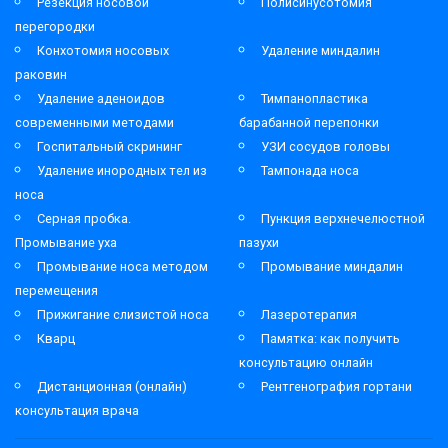
Резекция носовой
Полисинусотомия
перегородки
Конхотомия носовых
Удаление миндалин
раковин
Удаление аденоидов
Тимпанопластика
современными методами
барабанной перепонки
Госпитальный скрининг
УЗИ сосудов головы
Удаление инородных тел из
Тампонада носа
носа
Серная пробка.
Пункция верхнечелюстной
Промывание уха
пазухи
Промывание носа методом
Промывание миндалин
перемещения
Прижигание слизистой носа
Лазеротерапия
Кварц
Памятка: как получить
консультацию онлайн
Дистанционная (онлайн)
Рентгенография гортани
консультация врача