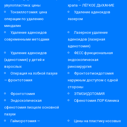
увулопластика: цены
храпа — ЛЁГКОЕ ДЫХАНИЕ
Тонзиллотомия: цена
Удаление аденоидов
операции по удалению
лазером
миндалин
Удаление аденоидов
Лазерное удаление
современными методами
аденоидов (лазерная
аденотомия)
Удаление аденоидов
ФЕСС функциональная
(аденотомия) у детей и
эндоскопическая
взрослых
ринохирургия
Операция на лобной пазухе
Фронтоэтмоидотомия
— фронтотомия
наружным доступом с одной
стороны
Фронтотомия
ЭТМОИДОТОМИЯ
Эндоскопическая
Сфенотомия ЛОР Клиника
сфенотомия пиоцеле основной
пазухи
Гайморотомия —
Цены на пластику носовых