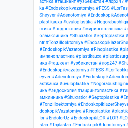
астика
#ташкент
#узбекистан
#лор247
#
ka
#Endoskopikvazatomiya
#FESS
#LorTas
Sheyver
#Adenotomiya
#EndoskopikAdenot
plastikauxa
#uvuloplastika
#Nogorabushligi
стика
#эндоскопия
#мирингопластика
#
оламклиника
#Shuxratlor
#Septoplastika
#
ntr
#Tonzilloektomiya
#EndoskopiklazerShe
#EndoskopikVazatomiya
#Rinoplastika
#pla
импанопластика
#plastikauxa
#plasticsurg
ика
#ташкент
#узбекистан
#лор247
#Shu
#Endoskopikvazatomiya
#FESS
#LorTashk
eyver
#Adenotomiya
#EndoskopikAdenotonz
astikauxa
#uvuloplastika
#Nogorabushligini
ика
#эндоскопия
#мирингопластика
#ти
амклиника
#Shuxratlor
#Septoplastika
#En
#Tonzilloektomiya
#EndoskopiklazerSheyv
doskopikVazatomiya
#Rinoplastika
#plasti
lor
#EndolorUz
#EndoskopikLOR
#LOR
#LO
stan
#Tajikistan
#EndoskopikAdenotomiya