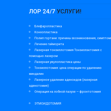
ЛОР 24/7
УСЛУГИ!
Блефаропластика
Конхопластика
Полип гортани: причины возникновения, симпто
Лечение гайморита
Лазерная тонзиллотомия Тонзиллэктомия с
помощью лазером
Лазерная увулопластика цены
Тонзиллотомия: цена операции по удалению
миндалин
Лазерное удаление аденоидов (лазерная
аденотомия)
Операция на лобной пазухе — фронтотомия
ЭТМОИДОТОМИЯ