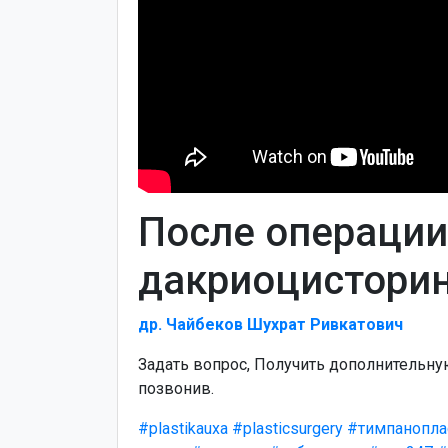
После операции
дакриоцистори
др. Чайбеков Шухрат Ривкатович
Задать вопрос, Получить дополнительн
позвонив.
#plastikauxa
#plasticsurgery
#тимпанопла