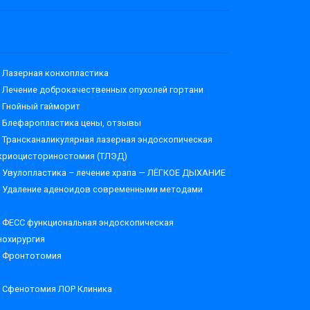
Лазерная конхопластика
Лечение доброкачественных опухолей гортани
Гнойный гайморит
Блефаропластика цены, отзывы
Трансканаликулярная лазерная эндоскопическая
криоцисториностомия (ТЛЭД)
Увулопластика – лечение храпа — ЛЁГКОЕ ДЫХАНИЕ
Удаление аденоидов современными методами
ФЕСС функциональная эндоскопическая
нохирургия
Фронтотомия
Сфенотомия ЛОР Клиника