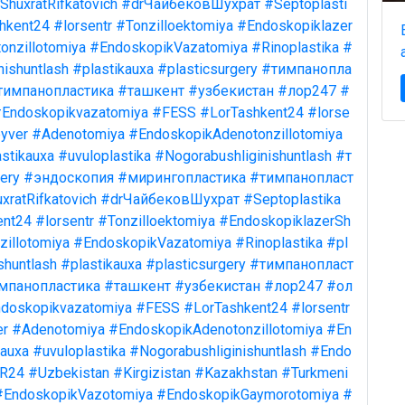
ShuxratRifkatovich
#drЧайбековШухрат
#Septoplasti
hkent24
#lorsentr
#Tonzilloektomiya
#Endoskopiklazer
onzillotomiya
#EndoskopikVazatomiya
#Rinoplastika
#
nishuntlash
#plastikauxa
#plasticsurgery
#тимпанопла
тимпанопластика
#ташкент
#узбекистан
#лор247
#
Endoskopikvazatomiya
#FESS
#LorTashkent24
#lorse
yver
#Adenotomiya
#EndoskopikAdenotonzillotomiya
stikauxa
#uvuloplastika
#Nogorabushliginishuntlash
#т
ery
#эндоскопия
#мирингопластика
#тимпанопласт
xratRifkatovich
#drЧайбековШухрат
#Septoplastika
ent24
#lorsentr
#Tonzilloektomiya
#EndoskopiklazerSh
illotomiya
#EndoskopikVazatomiya
#Rinoplastika
#pl
shuntlash
#plastikauxa
#plasticsurgery
#тимпанопласт
мпанопластика
#ташкент
#узбекистан
#лор247
#ол
doskopikvazatomiya
#FESS
#LorTashkent24
#lorsentr
er
#Adenotomiya
#EndoskopikAdenotonzillotomiya
#En
kauxa
#uvuloplastika
#Nogorabushliginishuntlash
#Endo
R24
#Uzbekistan
#Kirgizistan
#Kazakhstan
#Turkmeni
#EndoskopikVazotomiya
#EndoskopikGaymorotomiya
#