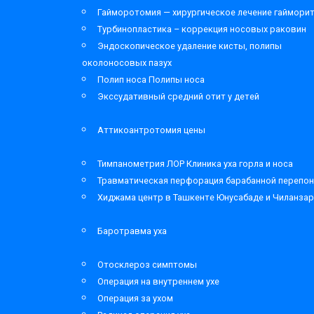
Гайморотомия — хирургическое лечение гаймори
Турбинопластика – коррекция носовых раковин
Эндоскопическое удаление кисты, полипы
околоносовых пазух
Полип носа Полипы носа
Экссудативный средний отит у детей
Аттикоантротомия цены
Тимпанометрия ЛОР Клиника уха горла и носа
Травматическая перфорация барабанной перепон
Хиджама центр в Ташкенте Юнусабаде и Чиланза
Баротравма уха
Отосклероз симптомы
Операция на внутреннем ухе
Операция за ухом