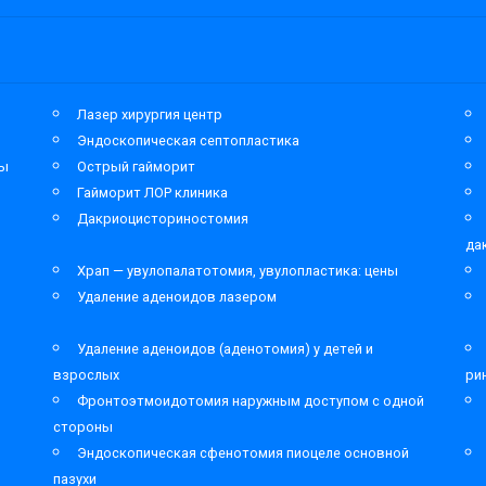
Лазер хирургия центр
Эндоскопическая септопластика
мы
Острый гайморит
Гайморит ЛОР клиника
Дакриоцисториностомия
да
Храп — увулопалатотомия, увулопластика: цены
Удаление аденоидов лазером
Удаление аденоидов (аденотомия) у детей и
взрослых
ри
Фронтоэтмоидотомия наружным доступом с одной
стороны
Эндоскопическая сфенотомия пиоцеле основной
пазухи