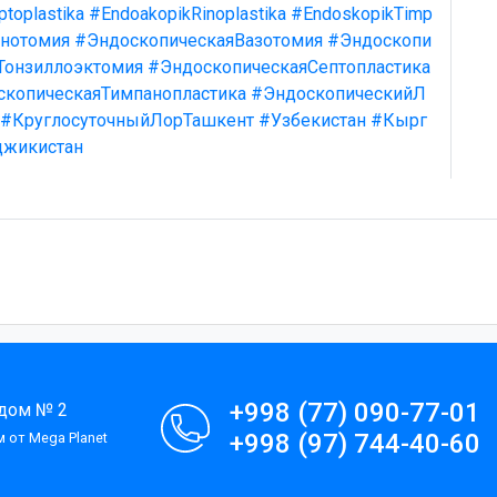
toplastika
#EndoakopikRinoplastika
#EndoskopikTimp
нотомия
#ЭндоскопическаяВазотомия
#Эндоскопи
Тонзиллоэктомия
#ЭндоскопическаяСептопластика
скопическаяТимпанопластика
#ЭндоскопическийЛ
#КруглосуточныйЛорТашкент
#Узбекистан
#Кырг
джикистан
+998 (77) 090-77-01
 дом № 2
+998 (97) 744-40-60
 от Mega Planet