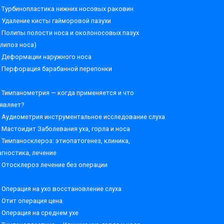
Турбинопластика нижних носовых раковин
Удаление кисты гайморовой пазухи
Полипы полости носа и околоносовых пазух
олипоз носа)
Деформации наружного носа
Перфорация барабанной перепонки
Тимпанометрия — когда применяется и что
являет?
Аудиометрия инструментальное исследование слуха
Мастоидит Заболевания уха, горла и носа
Тимпаносклероз: этиопатогенез, клиника,
агностика, лечение
Отосклероз лечение без операции
Операция на ухо восстановление слуха
Отит операция цена
Операция на среднем ухе