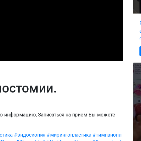
ностомии.
ую информацию, Записаться на прием Вы можете
стика
#эндоскопия
#мирингопластика
#тимпанопл