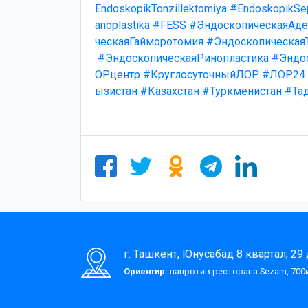
EndoskopikTonzillektomiya
#EndoskopikSep
anoplastika
#FESS
#ЭндоскопическаяАде
ческаяГайморотомия
#Эндоскопическая
#ЭндоскопическаяРинопластика
#Эндо
ОРцентр
#КруглосуточныйЛОР
#ЛОР24
ызистан
#Казахстан
#Туркменистан
#Та
г. Ташкент, Юнусабад 8 квартал, 29
Ориентир:
напротив ресторана Sezam, 700м