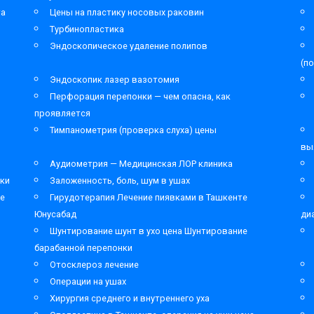
та
Цены на пластику носовых раковин
Турбинопластика
Эндоскопическое удаление полипов
(п
Эндоскопик лазер вазотомия
Перфорация перепонки — чем опасна, как
проявляется
Тимпанометрия (проверка слуха) цены
вы
Аудиометрия — Медицинская ЛОР клиника
ки
Заложенность, боль, шум в ушах
ре
Гирудотерапия Лечение пиявками в Ташкенте
Юнусабад
ди
Шунтирование шунт в ухо цена Шунтирование
барабанной перепонки
Отосклероз лечение
Операции на ушах
Хирургия среднего и внутреннего уха