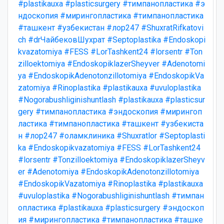
#plastikauxa
#plasticsurgery
#тимпанопластика
#э
ндоскопия
#мирингопластика
#тимпанопластика
#ташкент
#узбекистан
#лор247
#ShuxratRifkatovi
ch
#drЧайбековШухрат
#Septoplastika
#Endoskopi
kvazatomiya
#FESS
#LorTashkent24
#lorsentr
#Ton
zilloektomiya
#EndoskopiklazerSheyver
#Adenotomi
ya
#EndoskopikAdenotonzillotomiya
#EndoskopikVa
zatomiya
#Rinoplastika
#plastikauxa
#uvuloplastika
#Nogorabushliginishuntlash
#plastikauxa
#plasticsur
gery
#тимпанопластика
#эндоскопия
#мирингоп
ластика
#тимпанопластика
#ташкент
#узбекиста
н
#лор247
#оламклиника
#Shuxratlor
#Septoplasti
ka
#Endoskopikvazatomiya
#FESS
#LorTashkent24
#lorsentr
#Tonzilloektomiya
#EndoskopiklazerSheyv
er
#Adenotomiya
#EndoskopikAdenotonzillotomiya
#EndoskopikVazatomiya
#Rinoplastika
#plastikauxa
#uvuloplastika
#Nogorabushliginishuntlash
#тимпан
опластика
#plastikauxa
#plasticsurgery
#эндоскоп
ия
#мирингопластика
#тимпанопластика
#ташке