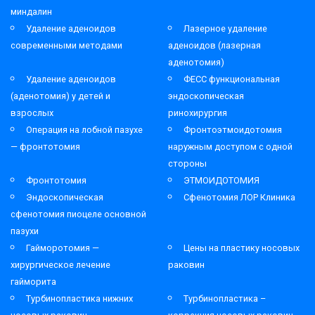
миндалин
Удаление аденоидов
Лазерное удаление
современными методами
аденоидов (лазерная
аденотомия)
Удаление аденоидов
ФЕСС функциональная
(аденотомия) у детей и
эндоскопическая
взрослых
ринохирургия
Операция на лобной пазухе
Фронтоэтмоидотомия
— фронтотомия
наружным доступом с одной
стороны
Фронтотомия
ЭТМОИДОТОМИЯ
Эндоскопическая
Сфенотомия ЛОР Клиника
сфенотомия пиоцеле основной
пазухи
Гайморотомия —
Цены на пластику носовых
хирургическое лечение
раковин
гайморита
Турбинопластика нижних
Турбинопластика –