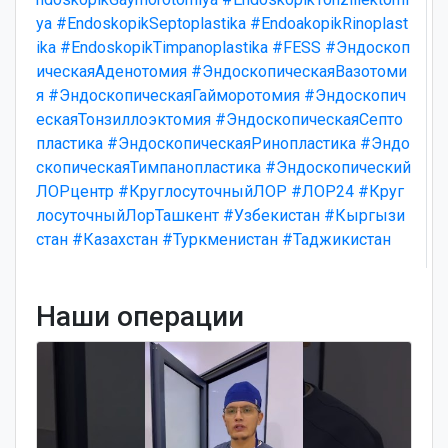
ya
#EndoskopikSeptoplastika
#EndoakopikRinoplast
ika
#EndoskopikTimpanoplastika
#FESS
#Эндоскоп
ическаяАденотомия
#ЭндоскопическаяВазотоми
я
#ЭндоскопическаяГайморотомия
#Эндоскопич
ескаяТонзиллоэктомия
#ЭндоскопическаяСепто
пластика
#ЭндоскопическаяРинопластика
#Эндо
скопическаяТимпанопластика
#Эндоскопический
ЛОРцентр
#КруглосуточныйЛОР
#ЛОР24
#Круг
лосуточныйЛорТашкент
#Узбекистан
#Кыргызи
стан
#Казахстан
#Туркменистан
#Таджикистан
Наши операции