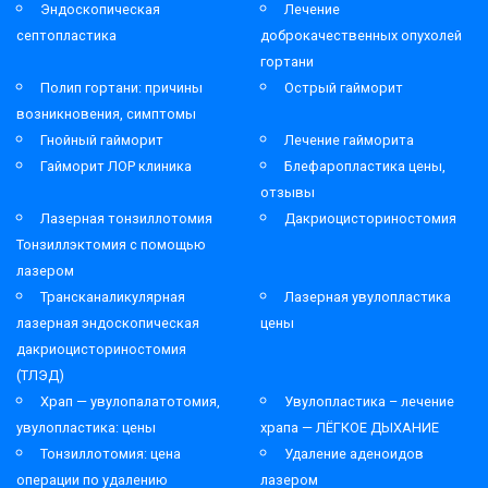
Эндоскопическая
Лечение
септопластика
доброкачественных опухолей
гортани
Полип гортани: причины
Острый гайморит
возникновения, симптомы
Гнойный гайморит
Лечение гайморита
Гайморит ЛОР клиника
Блефаропластика цены,
отзывы
Лазерная тонзиллотомия
Дакриоцисториностомия
Тонзиллэктомия с помощью
лазером
Трансканаликулярная
Лазерная увулопластика
лазерная эндоскопическая
цены
дакриоцисториностомия
(ТЛЭД)
Храп — увулопалатотомия,
Увулопластика – лечение
увулопластика: цены
храпа — ЛЁГКОЕ ДЫХАНИЕ
Тонзиллотомия: цена
Удаление аденоидов
операции по удалению
лазером