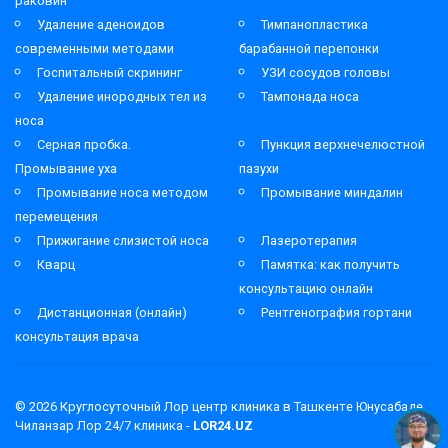
раковин
Удаление аденоидов
Тимпанопластика
современными методами
барабанной перепонки
Госпитальный скрининг
УЗИ сосудов головы
Удаление инородных тел из
Тампонада носа
носа
Серная пробка.
Пункция верхнечелюстной
Промывание уха
пазухи
Промывание носа методом
Промывание миндалин
перемещения
Прижигание слизистой носа
Лазеротерапия
Кварц
Памятка: как получить
консультацию онлайн
Дистанционная (онлайн)
Рентгенография гортани
консультация врача
© 2026
Круглосуточный Лор центр клиника в Ташкенте Юнусабаде
Чиланзар Лор 24/7 клиника -
LOR24.UZ