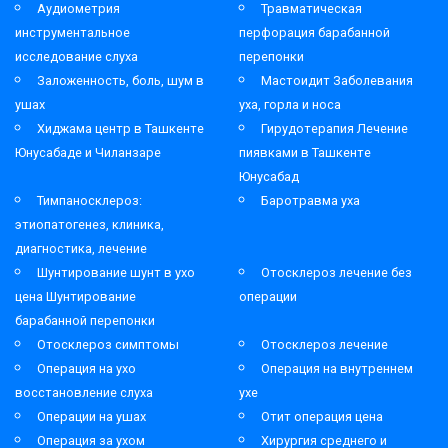
Аудиометрия
Травматическая
инструментальное
перфорация барабанной
исследование слуха
перепонки
Заложенность, боль, шум в
Мастоидит Заболевания
ушах
уха, горла и носа
Хиджама центр в Ташкенте
Гирудотерапия Лечение
Юнусабаде и Чиланзаре
пиявками в Ташкенте
Юнусабад
Тимпаносклероз:
Баротравма уха
этиопатогенез, клиника,
диагностика, лечение
Шунтирование шунт в ухо
Отосклероз лечение без
цена Шунтирование
операции
барабанной перепонки
Отосклероз симптомы
Отосклероз лечение
Операция на ухо
Операция на внутреннем
восстановление слуха
ухе
Операции на ушах
Отит операция цена
Операция за ухом
Хирургия среднего и