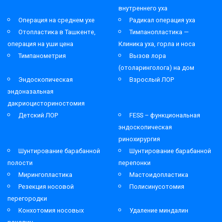
внутреннего уха
Операция на среднем ухе
Радикал операция уха
Отопластика в Ташкенте,
Тимпанопластика —
операция на уши цена
Клиника уха, горла и носа
Тимпанометрия
Вызов лора
(отоларинголога) на дом
Эндоскопическая
Взрослый ЛОР
эндоназальная
дакриоцисториностомия
Детский ЛОР
FESS – функциональная
эндоскопическая
ринохирургия
Шунтирование барабанной
Шунтирование барабанной
полости
перепонки
Мирингопластика
Мастоидопластика
Резекция носовой
Полисинусотомия
перегородки
Конхотомия носовых
Удаление миндалин