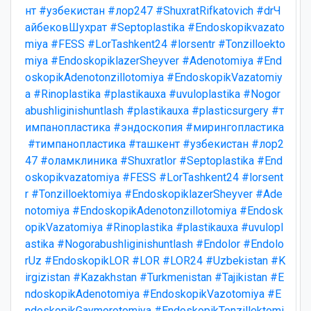
нт
#узбекистан
#лор247
#ShuxratRifkatovich
#drЧ
айбековШухрат
#Septoplastika
#Endoskopikvazato
miya
#FESS
#LorTashkent24
#lorsentr
#Tonzilloekto
miya
#EndoskopiklazerSheyver
#Adenotomiya
#End
oskopikAdenotonzillotomiya
#EndoskopikVazatomiy
a
#Rinoplastika
#plastikauxa
#uvuloplastika
#Nogor
abushliginishuntlash
#plastikauxa
#plasticsurgery
#т
импанопластика
#эндоскопия
#мирингопластика
#тимпанопластика
#ташкент
#узбекистан
#лор2
47
#оламклиника
#Shuxratlor
#Septoplastika
#End
oskopikvazatomiya
#FESS
#LorTashkent24
#lorsent
r
#Tonzilloektomiya
#EndoskopiklazerSheyver
#Ade
notomiya
#EndoskopikAdenotonzillotomiya
#Endosk
opikVazatomiya
#Rinoplastika
#plastikauxa
#uvulopl
astika
#Nogorabushliginishuntlash
#Endolor
#Endolo
rUz
#EndoskopikLOR
#LOR
#LOR24
#Uzbekistan
#K
irgizistan
#Kazakhstan
#Turkmenistan
#Tajikistan
#E
ndoskopikAdenotomiya
#EndoskopikVazotomiya
#E
ndoskopikGaymorotomiya
#EndoskopikTonzillektomi