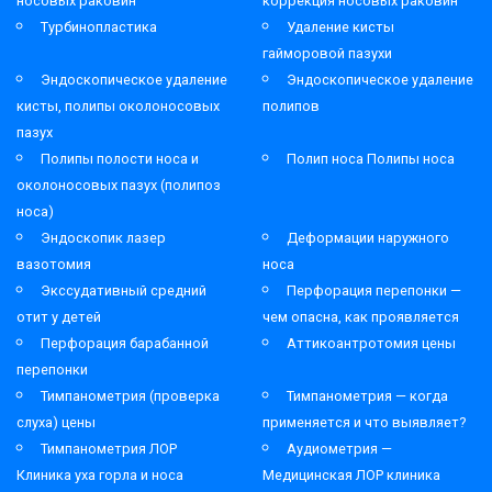
носовых раковин
коррекция носовых раковин
Турбинопластика
Удаление кисты
гайморовой пазухи
Эндоскопическое удаление
Эндоскопическое удаление
кисты, полипы околоносовых
полипов
пазух
Полипы полости носа и
Полип носа Полипы носа
околоносовых пазух (полипоз
носа)
Эндоскопик лазер
Деформации наружного
вазотомия
носа
Экссудативный средний
Перфорация перепонки —
отит у детей
чем опасна, как проявляется
Перфорация барабанной
Аттикоантротомия цены
перепонки
Тимпанометрия (проверка
Тимпанометрия — когда
слуха) цены
применяется и что выявляет?
Тимпанометрия ЛОР
Аудиометрия —
Клиника уха горла и носа
Медицинская ЛОР клиника