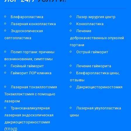
Блефаропластика
Лазер хирургия центр
Лазерная конхопластика
Конхопластика
Эндоскопическая
Лечение
септопластика
доброкачественных опухолей
гортани
Полип гортани: причины
Острый гайморит
возникновения, симптомы
Гнойный гайморит
Лечение гайморита
Гайморит ЛОР клиника
Блефаропластика цены,
отзывы
Лазерная тонзиллотомия
Дакриоцисториностомия
Тонзиллэктомия с помощью
лазером
Трансканаликулярная
Лазерная увулопластика
лазерная эндоскопическая
цены
дакриоцисториностомия
(ТЛЭД)