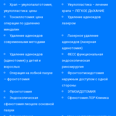
Храп — увулопалатотомия,
Увулопластика – лечение
увулопластика: цены
храпа — ЛЁГКОЕ ДЫХАНИЕ
Тонзиллотомия: цена
Удаление аденоидов
операции по удалению
лазером
миндалин
Удаление аденоидов
Лазерное удаление
современными методами
аденоидов (лазерная
аденотомия)
Удаление аденоидов
ФЕСС функциональная
(аденотомия) у детей и
эндоскопическая
взрослых
ринохирургия
Операция на лобной пазухе
Фронтоэтмоидотомия
— фронтотомия
наружным доступом с одной
стороны
Фронтотомия
ЭТМОИДОТОМИЯ
Эндоскопическая
Сфенотомия ЛОР Клиника
сфенотомия пиоцеле основной
пазухи