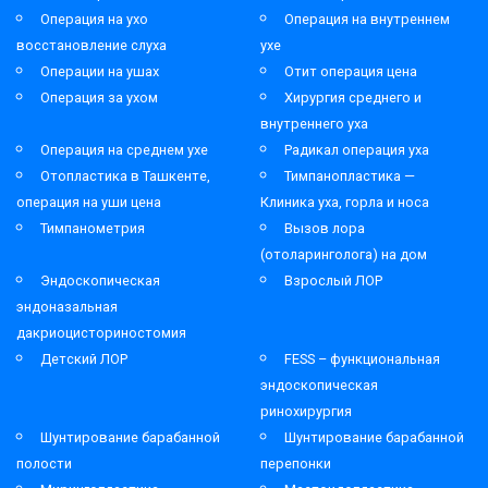
Операция на ухо
Операция на внутреннем
восстановление слуха
ухе
Операции на ушах
Отит операция цена
Операция за ухом
Хирургия среднего и
внутреннего уха
Операция на среднем ухе
Радикал операция уха
Отопластика в Ташкенте,
Тимпанопластика —
операция на уши цена
Клиника уха, горла и носа
Тимпанометрия
Вызов лора
(отоларинголога) на дом
Эндоскопическая
Взрослый ЛОР
эндоназальная
дакриоцисториностомия
Детский ЛОР
FESS – функциональная
эндоскопическая
ринохирургия
Шунтирование барабанной
Шунтирование барабанной
полости
перепонки