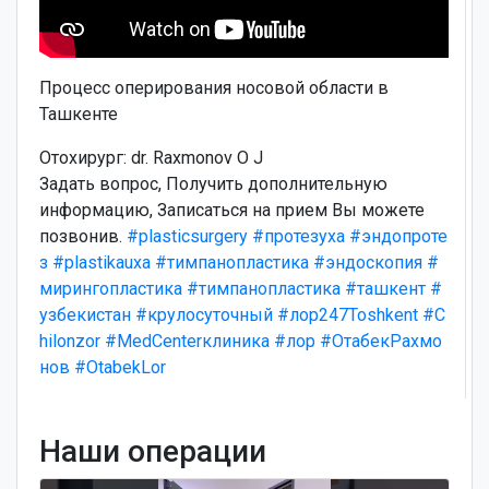
Процесс оперирования носовой области в
Ташкенте
Отохирург: dr. Raxmonov O J
Задать вопрос, Получить дополнительную
информацию, Записаться на прием Вы можете
позвонив.
#plasticsurgery
#протезуха
#эндопроте
з
#plastikauxa
#тимпанопластика
#эндоскопия
#
мирингопластика
#тимпанопластика
#ташкент
#
узбекистан
#крулосуточный
#лор247Toshkent
#C
hilonzor
#MedCenterклиника
#лор
#ОтабекРахмо
нов
#OtabekLor
Наши операции