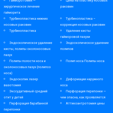
Гайморотомия —
Цены на пластику носовых
хирургическое лечение
раковин
гайморита
Турбинопластика нижних
Турбинопластика –
носовых раковин
коррекция носовых раковин
Турбинопластика
Удаление кисты
гайморовой пазухи
Эндоскопическое удаление
Эндоскопическое удаление
кисты, полипы околоносовых
полипов
пазух
Полипы полости носа и
Полип носа Полипы носа
околоносовых пазух (полипоз
носа)
Эндоскопик лазер
Деформации наружного
вазотомия
носа
Экссудативный средний
Перфорация перепонки —
отит у детей
чем опасна, как проявляется
Перфорация барабанной
Аттикоантротомия цены
перепонки