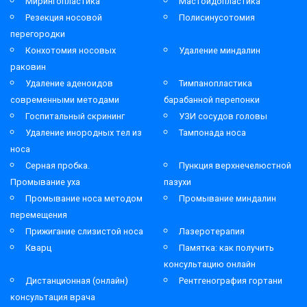
Мирингопластика
Мастоидопластика
Резекция носовой
Полисинусотомия
перегородки
Конхотомия носовых
Удаление миндалин
раковин
Удаление аденоидов
Тимпанопластика
современными методами
барабанной перепонки
Госпитальный скрининг
УЗИ сосудов головы
Удаление инородных тел из
Тампонада носа
носа
Серная пробка.
Пункция верхнечелюстной
Промывание уха
пазухи
Промывание носа методом
Промывание миндалин
перемещения
Прижигание слизистой носа
Лазеротерапия
Кварц
Памятка: как получить
консультацию онлайн
Дистанционная (онлайн)
Рентгенография гортани
консультация врача