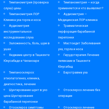
Тимпанометрия (проверка
Тимпанометрия — когда
слуха) цены
применяется и что выявляет?
Тимпанометрия ЛОР
Аудиометрия —
Клиника уха горла и носа
Медицинская ЛОР клиника
Аудиометрия
Травматическая
инструментальное
перфорация барабанной
исследование слуха
перепонки
Заложенность, боль, шум в
Мастоидит Заболевания
ушах
уха, горла и носа
Хиджама центр в Ташкенте
Гирудотерапия Лечение
Юнусабаде и Чиланзаре
пиявками в Ташкенте
Юнусабад
Тимпаносклероз:
Баротравма уха
этиопатогенез, клиника,
диагностика, лечение
Шунтирование шунт в ухо
Отосклероз лечение без
цена Шунтирование
операции
барабанной перепонки
Отосклероз симптомы
Отосклероз лечение