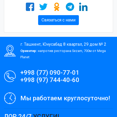
Связаться с нами
г. Ташкент, Юнусабад 8 квартал, 29 дом № 2
Ориентир:
напротив ресторана Sezam, 700м от Mega
Planet
+998 (77) 090-77-01
+998 (97) 744-40-60
Мы работаем круглосуточно!
ЛОР 24/7
УСЛУГИ!