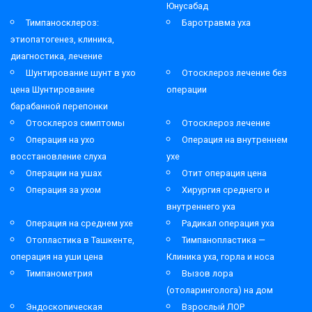
Юнусабад
Тимпаносклероз:
Баротравма уха
этиопатогенез, клиника,
диагностика, лечение
Шунтирование шунт в ухо
Отосклероз лечение без
цена Шунтирование
операции
барабанной перепонки
Отосклероз симптомы
Отосклероз лечение
Операция на ухо
Операция на внутреннем
восстановление слуха
ухе
Операции на ушах
Отит операция цена
Операция за ухом
Хирургия среднего и
внутреннего уха
Операция на среднем ухе
Радикал операция уха
Отопластика в Ташкенте,
Тимпанопластика —
операция на уши цена
Клиника уха, горла и носа
Тимпанометрия
Вызов лора
(отоларинголога) на дом
Эндоскопическая
Взрослый ЛОР