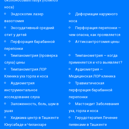
околоносовых пазух (полипоз
носа)
Эндоскопик лазер
Деформации наружного
вазотомия
носа
Экссудативный средний
Перфорация перепонки —
отит у детей
чем опасна, как проявляется
Перфорация барабанной
Аттикоантротомия цены
перепонки
Тимпанометрия (проверка
Тимпанометрия — когда
слуха) цены
применяется и что выявляет?
Тимпанометрия ЛОР
Аудиометрия —
Клиника уха горла и носа
Медицинская ЛОР клиника
Аудиометрия
Травматическая
инструментальное
перфорация барабанной
исследование слуха
перепонки
Заложенность, боль, шум в
Мастоидит Заболевания
ушах
уха, горла и носа
Хиджама центр в Ташкенте
Гирудотерапия Лечение
Юнусабаде и Чиланзаре
пиявками в Ташкенте