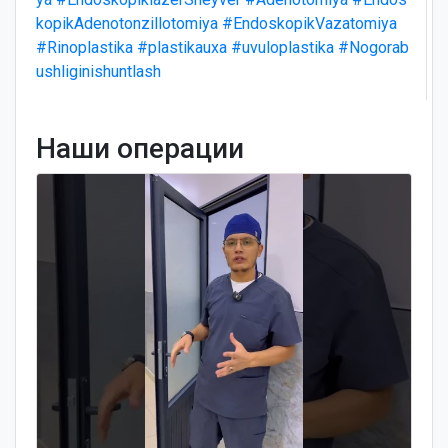
kopikAdenotonzillotomiya
#EndoskopikVazatomiya
#Rinoplastika
#plastikauxa
#uvuloplastika
#Nogorab
ushliginishuntlash
Наши операции