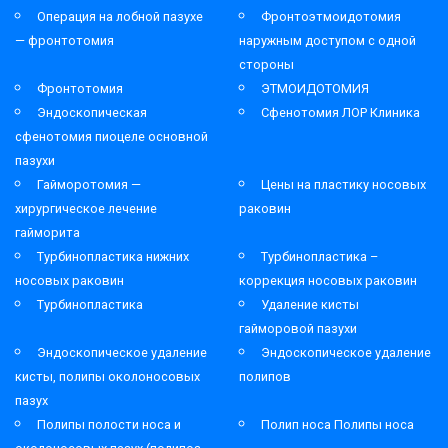
Операция на лобной пазухе
Фронтоэтмоидотомия
— фронтотомия
наружным доступом с одной
стороны
Фронтотомия
ЭТМОИДОТОМИЯ
Эндоскопическая
Сфенотомия ЛОР Клиника
сфенотомия пиоцеле основной
пазухи
Гайморотомия —
Цены на пластику носовых
хирургическое лечение
раковин
гайморита
Турбинопластика нижних
Турбинопластика –
носовых раковин
коррекция носовых раковин
Турбинопластика
Удаление кисты
гайморовой пазухи
Эндоскопическое удаление
Эндоскопическое удаление
кисты, полипы околоносовых
полипов
пазух
Полипы полости носа и
Полип носа Полипы носа