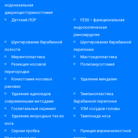
эндоназальная
дакриоцисториностомия
Детский ЛОР
FESS – функциональная
эндоскопическая
ринохирургия
Шунтирование барабанной
Шунтирование барабанной
полости
перепонки
Мирингопластика
Мастоидопластика
Резекция носовой
Полисинусотомия
перегородки
Конхотомия носовых
Удаление миндалин
раковин
Удаление аденоидов
Тимпанопластика
современными методами
барабанной перепонки
Госпитальный скрининг
УЗИ сосудов головы
Удаление инородных тел из
Тампонада носа
носа
Серная пробка.
Пункция верхнечелюстной