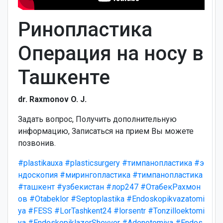
Ринопластика
Операция на носу в
Ташкенте
dr. Raxmonov O. J.
Задать вопрос, Получить дополнительную
информацию, Записаться на прием Вы можете
позвонив.
#plastikauxa
#plasticsurgery
#тимпанопластика
#э
ндоскопия
#мирингопластика
#тимпанопластика
#ташкент
#узбекистан
#лор247
#ОтабекРахмон
ов
#Otabeklor
#Septoplastika
#Endoskopikvazatomi
ya
#FESS
#LorTashkent24
#lorsentr
#Tonzilloektomi
ya
#EndoskopiklazerSheyver
#Adenotomiya
#Endos