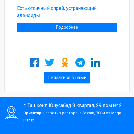
Есть отличный спрей, устраняющий
аденоиды.
Подробнее
Связаться с нами
г. Ташкент, Юнусабад 8 квартал, 29 дом № 2
Ориентир:
напротив ресторана Sezam, 700м от Mega
Planet