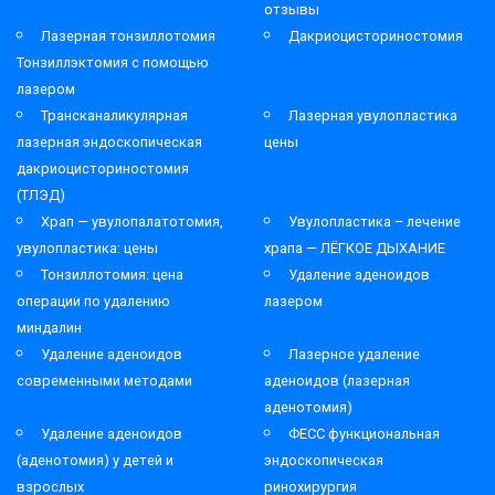
отзывы
Лазерная тонзиллотомия
Дакриоцисториностомия
Тонзиллэктомия с помощью
лазером
Трансканаликулярная
Лазерная увулопластика
лазерная эндоскопическая
цены
дакриоцисториностомия
(ТЛЭД)
Храп — увулопалатотомия,
Увулопластика – лечение
увулопластика: цены
храпа — ЛЁГКОЕ ДЫХАНИЕ
Тонзиллотомия: цена
Удаление аденоидов
операции по удалению
лазером
миндалин
Удаление аденоидов
Лазерное удаление
современными методами
аденоидов (лазерная
аденотомия)
Удаление аденоидов
ФЕСС функциональная
(аденотомия) у детей и
эндоскопическая
взрослых
ринохирургия