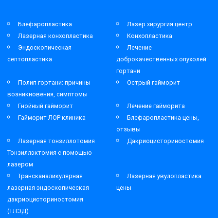
Блефаропластика
Лазер хирургия центр
Лазерная конхопластика
Конхопластика
Эндоскопическая
Лечение
септопластика
доброкачественных опухолей
гортани
Полип гортани: причины
Острый гайморит
возникновения, симптомы
Гнойный гайморит
Лечение гайморита
Гайморит ЛОР клиника
Блефаропластика цены,
отзывы
Лазерная тонзиллотомия
Дакриоцисториностомия
Тонзиллэктомия с помощью
лазером
Трансканаликулярная
Лазерная увулопластика
лазерная эндоскопическая
цены
дакриоцисториностомия
(ТЛЭД)