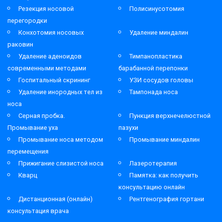
Резекция носовой
Полисинусотомия
перегородки
Конхотомия носовых
Удаление миндалин
раковин
Удаление аденоидов
Тимпанопластика
современными методами
барабанной перепонки
Госпитальный скрининг
УЗИ сосудов головы
Удаление инородных тел из
Тампонада носа
носа
Серная пробка.
Пункция верхнечелюстной
Промывание уха
пазухи
Промывание носа методом
Промывание миндалин
перемещения
Прижигание слизистой носа
Лазеротерапия
Кварц
Памятка: как получить
консультацию онлайн
Дистанционная (онлайн)
Рентгенография гортани
консультация врача