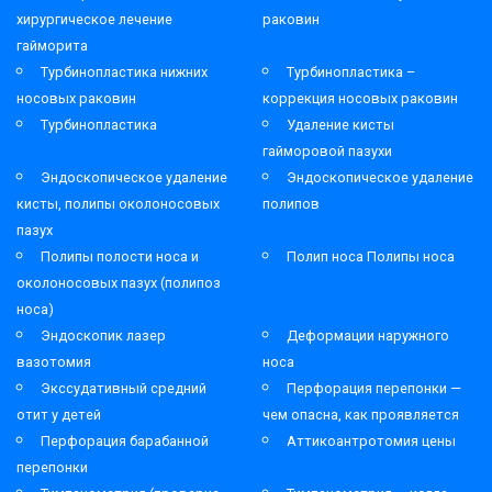
хирургическое лечение
раковин
гайморита
Турбинопластика нижних
Турбинопластика –
носовых раковин
коррекция носовых раковин
Турбинопластика
Удаление кисты
гайморовой пазухи
Эндоскопическое удаление
Эндоскопическое удаление
кисты, полипы околоносовых
полипов
пазух
Полипы полости носа и
Полип носа Полипы носа
околоносовых пазух (полипоз
носа)
Эндоскопик лазер
Деформации наружного
вазотомия
носа
Экссудативный средний
Перфорация перепонки —
отит у детей
чем опасна, как проявляется
Перфорация барабанной
Аттикоантротомия цены
перепонки