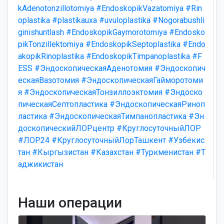
kAdenotonzillotomiya
#EndoskopikVazatomiya
#Rin
oplastika
#plastikauxa
#uvuloplastika
#Nogorabushli
ginishuntlash
#EndoskopikGaymorotomiya
#Endosko
pikTonzillektomiya
#EndoskopikSeptoplastika
#Endo
akopikRinoplastika
#EndoskopikTimpanoplastika
#F
ESS
#ЭндоскопическаяАденотомия
#Эндоскопич
ескаяВазотомия
#ЭндоскопическаяГайморотоми
я
#ЭндоскопическаяТонзиллоэктомия
#Эндоско
пическаяСептопластика
#ЭндоскопическаяРиноп
ластика
#ЭндоскопическаяТимпанопластика
#Эн
доскопическийЛОРцентр
#КруглосуточныйЛОР
#ЛОР24
#КруглосуточныйЛорТашкент
#Узбекис
тан
#Кыргызистан
#Казахстан
#Туркменистан
#Т
аджикистан
Наши операции