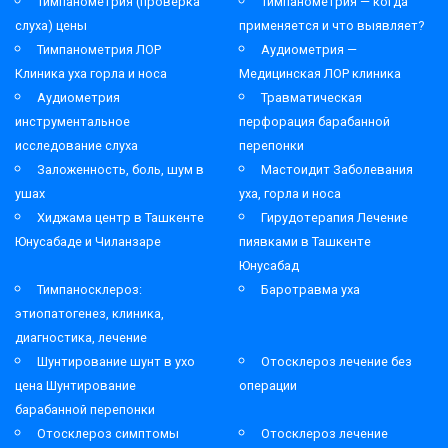
Тимпанометрия (проверка
Тимпанометрия — когда
слуха) цены
применяется и что выявляет?
Тимпанометрия ЛОР
Аудиометрия —
Клиника уха горла и носа
Медицинская ЛОР клиника
Аудиометрия
Травматическая
инструментальное
перфорация барабанной
исследование слуха
перепонки
Заложенность, боль, шум в
Мастоидит Заболевания
ушах
уха, горла и носа
Хиджама центр в Ташкенте
Гирудотерапия Лечение
Юнусабаде и Чиланзаре
пиявками в Ташкенте
Юнусабад
Тимпаносклероз:
Баротравма уха
этиопатогенез, клиника,
диагностика, лечение
Шунтирование шунт в ухо
Отосклероз лечение без
цена Шунтирование
операции
барабанной перепонки
Отосклероз симптомы
Отосклероз лечение