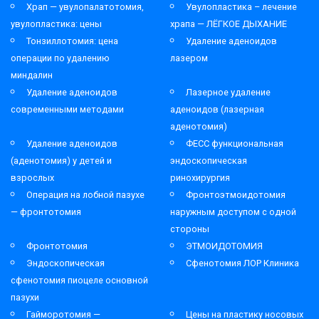
Храп — увулопалатотомия,
Увулопластика – лечение
увулопластика: цены
храпа — ЛЁГКОЕ ДЫХАНИЕ
Тонзиллотомия: цена
Удаление аденоидов
операции по удалению
лазером
миндалин
Удаление аденоидов
Лазерное удаление
современными методами
аденоидов (лазерная
аденотомия)
Удаление аденоидов
ФЕСС функциональная
(аденотомия) у детей и
эндоскопическая
взрослых
ринохирургия
Операция на лобной пазухе
Фронтоэтмоидотомия
— фронтотомия
наружным доступом с одной
стороны
Фронтотомия
ЭТМОИДОТОМИЯ
Эндоскопическая
Сфенотомия ЛОР Клиника
сфенотомия пиоцеле основной
пазухи
Гайморотомия —
Цены на пластику носовых