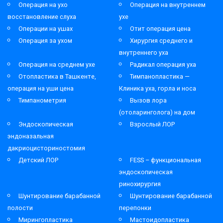
Операция на ухо
Операция на внутреннем
восстановление слуха
ухе
Операции на ушах
Отит операция цена
Операция за ухом
Хирургия среднего и
внутреннего уха
Операция на среднем ухе
Радикал операция уха
Отопластика в Ташкенте,
Тимпанопластика —
операция на уши цена
Клиника уха, горла и носа
Тимпанометрия
Вызов лора
(отоларинголога) на дом
Эндоскопическая
Взрослый ЛОР
эндоназальная
дакриоцисториностомия
Детский ЛОР
FESS – функциональная
эндоскопическая
ринохирургия
Шунтирование барабанной
Шунтирование барабанной
полости
перепонки
Мирингопластика
Мастоидопластика