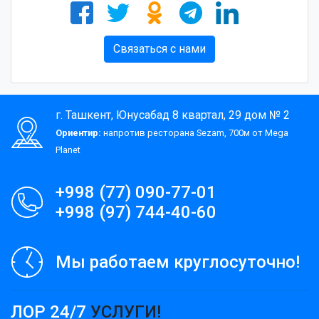
Связаться с нами
г. Ташкент, Юнусабад 8 квартал, 29 дом № 2
Ориентир:
напротив ресторана Sezam, 700м от Mega
Planet
+998 (77) 090-77-01
+998 (97) 744-40-60
Мы работаем круглосуточно!
ЛОР 24/7
УСЛУГИ!