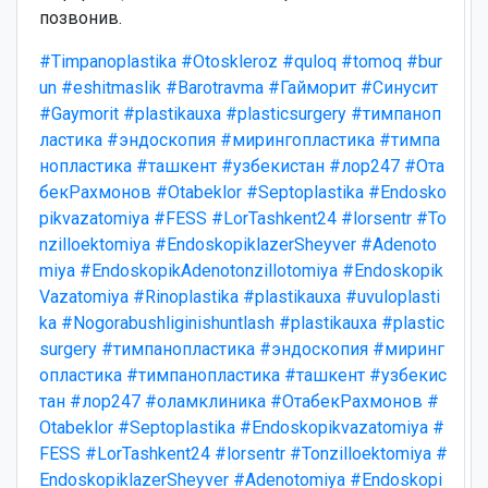
позвонив.
#Timpanoplastika
#Otoskleroz
#quloq
#tomoq
#bur
un
#eshitmaslik
#Barotravma
#Гайморит
#Синусит
#Gaymorit
#plastikauxa
#plasticsurgery
#тимпаноп
ластика
#эндоскопия
#мирингопластика
#тимпа
нопластика
#ташкент
#узбекистан
#лор247
#Ота
бекРахмонов
#Otabeklor
#Septoplastika
#Endosko
pikvazatomiya
#FESS
#LorTashkent24
#lorsentr
#To
nzilloektomiya
#EndoskopiklazerSheyver
#Adenoto
miya
#EndoskopikAdenotonzillotomiya
#Endoskopik
Vazatomiya
#Rinoplastika
#plastikauxa
#uvuloplasti
ka
#Nogorabushliginishuntlash
#plastikauxa
#plastic
surgery
#тимпанопластика
#эндоскопия
#миринг
опластика
#тимпанопластика
#ташкент
#узбекис
тан
#лор247
#оламклиника
#ОтабекРахмонов
#
Otabeklor
#Septoplastika
#Endoskopikvazatomiya
#
FESS
#LorTashkent24
#lorsentr
#Tonzilloektomiya
#
EndoskopiklazerSheyver
#Adenotomiya
#Endoskopi