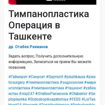
Тимпанопластика
Операция в
Ташкенте
др. Отабек Рахманов
Задать вопрос, Получить дополнительную
информацию, Записаться на прием Вы можете
позвонив.
#Гайморит
#Синусит
#Gaymorit
#plastikauxa
#plas
ticsurgery
#тимпанопластика
#эндоскопия
#мири
нгопластика
#тимпанопластика
#ташкент
#узбек
истан
#лор247
#ОтабекРахмонов
#Otabeklor
#Se
ptoplastika
#Endoskopikvazatomiya
#FESS
#LorTas
hkent24
#lorsentr
#Tonzilloektomiya
#Endoskopikla