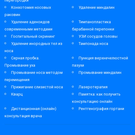
перегородки
Конхотомия носовых
Удаление миндалин
раковин
Удаление аденоидов
Тимпанопластика
современными методами
барабанной перепонки
Госпитальный скрининг
УЗИ сосудов головы
Удаление инородных тел из
Тампонада носа
носа
Серная пробка.
Пункция верхнечелюстной
Промывание уха
пазухи
Промывание носа методом
Промывание миндалин
перемещения
Прижигание слизистой носа
Лазеротерапия
Кварц
Памятка: как получить
консультацию онлайн
Дистанционная (онлайн)
Рентгенография гортани
консультация врача