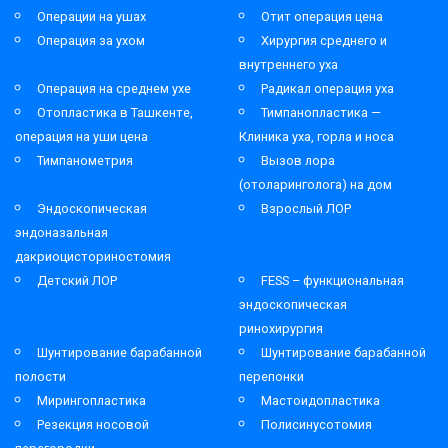
Операции на ушах
Отит операция цена
Операция за ухом
Хирургия среднего и
внутреннего уха
Операция на среднем ухе
Радикал операция уха
Отопластика в Ташкенте,
Тимпанопластика —
операция на уши цена
Клиника уха, горла и носа
Тимпанометрия
Вызов лора
(отоларинголога) на дом
Эндоскопическая
Взрослый ЛОР
эндоназальная
дакриоцисториностомия
Детский ЛОР
FESS – функциональная
эндоскопическая
ринохирургия
Шунтирование барабанной
Шунтирование барабанной
полости
перепонки
Мирингопластика
Мастоидопластика
Резекция носовой
Полисинусотомия