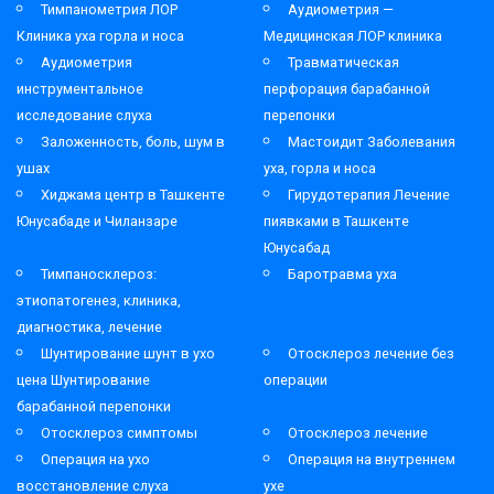
Тимпанометрия ЛОР
Аудиометрия —
Клиника уха горла и носа
Медицинская ЛОР клиника
Аудиометрия
Травматическая
инструментальное
перфорация барабанной
исследование слуха
перепонки
Заложенность, боль, шум в
Мастоидит Заболевания
ушах
уха, горла и носа
Хиджама центр в Ташкенте
Гирудотерапия Лечение
Юнусабаде и Чиланзаре
пиявками в Ташкенте
Юнусабад
Тимпаносклероз:
Баротравма уха
этиопатогенез, клиника,
диагностика, лечение
Шунтирование шунт в ухо
Отосклероз лечение без
цена Шунтирование
операции
барабанной перепонки
Отосклероз симптомы
Отосклероз лечение
Операция на ухо
Операция на внутреннем
восстановление слуха
ухе