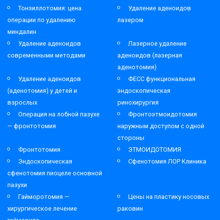
Тонзиллотомия: цена
Удаление аденоидов
операции по удалению
лазером
миндалин
Удаление аденоидов
Лазерное удаление
современными методами
аденоидов (лазерная
аденотомия)
Удаление аденоидов
ФЕСС функциональная
(аденотомия) у детей и
эндоскопическая
взрослых
ринохирургия
Операция на лобной пазухе
Фронтоэтмоидотомия
— фронтотомия
наружным доступом с одной
стороны
Фронтотомия
ЭТМОИДОТОМИЯ
Эндоскопическая
Сфенотомия ЛОР Клиника
сфенотомия пиоцеле основной
пазухи
Гайморотомия —
Цены на пластику носовых
хирургическое лечение
раковин