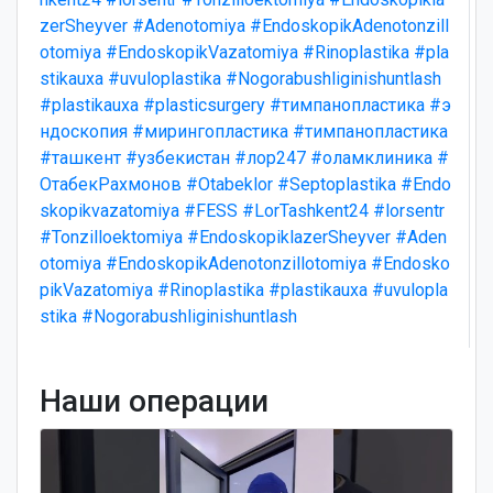
zerSheyver
#Adenotomiya
#EndoskopikAdenotonzill
otomiya
#EndoskopikVazatomiya
#Rinoplastika
#pla
stikauxa
#uvuloplastika
#Nogorabushliginishuntlash
#plastikauxa
#plasticsurgery
#тимпанопластика
#э
ндоскопия
#мирингопластика
#тимпанопластика
#ташкент
#узбекистан
#лор247
#оламклиника
#
ОтабекРахмонов
#Otabeklor
#Septoplastika
#Endo
skopikvazatomiya
#FESS
#LorTashkent24
#lorsentr
#Tonzilloektomiya
#EndoskopiklazerSheyver
#Aden
otomiya
#EndoskopikAdenotonzillotomiya
#Endosko
pikVazatomiya
#Rinoplastika
#plastikauxa
#uvulopla
stika
#Nogorabushliginishuntlash
Наши операции