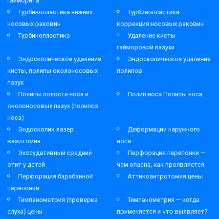
гайморита
Турбинопластика нижних
Турбинопластика –
носовых раковин
коррекция носовых раковин
Турбинопластика
Удаление кисты
гайморовой пазухи
Эндоскопическое удаление
Эндоскопическое удаление
кисты, полипы околоносовых
полипов
пазух
Полипы полости носа и
Полип носа Полипы носа
околоносовых пазух (полипоз
носа)
Эндоскопик лазер
Деформации наружного
вазотомия
носа
Экссудативный средний
Перфорация перепонки —
отит у детей
чем опасна, как проявляется
Перфорация барабанной
Аттикоантротомия цены
перепонки
Тимпанометрия (проверка
Тимпанометрия — когда
слуха) цены
применяется и что выявляет?