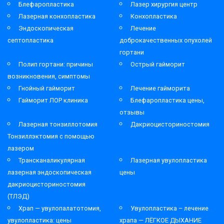
Блефаропластика
Лазер хирургия центр
Лазерная конхопластика
Конхопластика
Эндоскопическая
Лечение
септопластика
доброкачественных опухолей
гортани
Полип гортани: причины
Острый гайморит
возникновения, симптомы
Гнойный гайморит
Лечение гайморита
Гайморит ЛОР клиника
Блефаропластика цены,
отзывы
Лазерная тонзиллотомия
Дакриоцисториностомия
Тонзиллэктомия с помощью
лазером
Трансканаликулярная
Лазерная увулопластика
лазерная эндоскопическая
цены
дакриоцисториностомия
(ТЛЭД)
Храп — увулопалатотомия,
Увулопластика – лечение
увулопластика: цены
храпа — ЛЁГКОЕ ДЫХАНИЕ