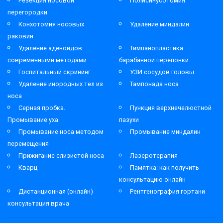
Резекция носовой
Полисинусотомия
перегородки
Конхотомия носовых
Удаление миндалин
раковин
Удаление аденоидов
Тимпанопластика
современными методами
барабанной перепонки
Госпитальный скрининг
УЗИ сосудов головы
Удаление инородных тел из
Тампонада носа
носа
Серная пробка.
Пункция верхнечелюстной
Промывание уха
пазухи
Промывание носа методом
Промывание миндалин
перемещения
Прижигание слизистой носа
Лазеротерапия
Кварц
Памятка: как получить
консультацию онлайн
Дистанционная (онлайн)
Рентгенография гортани
консультация врача