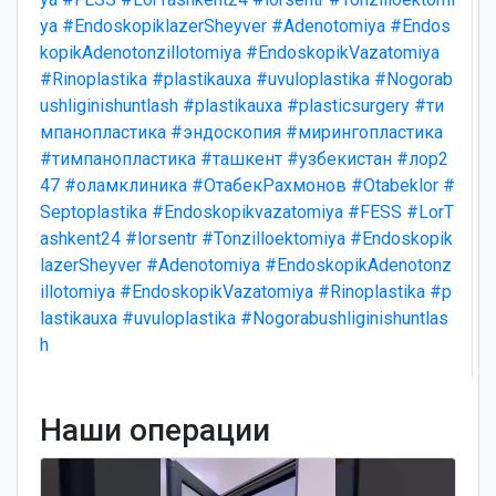
ya
#EndoskopiklazerSheyver
#Adenotomiya
#Endos
kopikAdenotonzillotomiya
#EndoskopikVazatomiya
#Rinoplastika
#plastikauxa
#uvuloplastika
#Nogorab
ushliginishuntlash
#plastikauxa
#plasticsurgery
#ти
мпанопластика
#эндоскопия
#мирингопластика
#тимпанопластика
#ташкент
#узбекистан
#лор2
47
#оламклиника
#ОтабекРахмонов
#Otabeklor
#
Septoplastika
#Endoskopikvazatomiya
#FESS
#LorT
ashkent24
#lorsentr
#Tonzilloektomiya
#Endoskopik
lazerSheyver
#Adenotomiya
#EndoskopikAdenotonz
illotomiya
#EndoskopikVazatomiya
#Rinoplastika
#p
lastikauxa
#uvuloplastika
#Nogorabushliginishuntlas
h
Наши операции