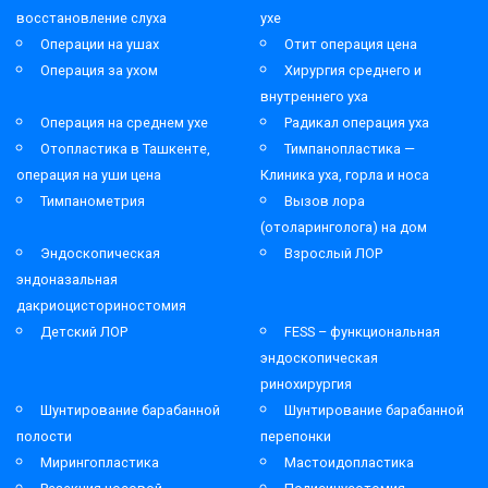
восстановление слуха
ухе
Операции на ушах
Отит операция цена
Операция за ухом
Хирургия среднего и
внутреннего уха
Операция на среднем ухе
Радикал операция уха
Отопластика в Ташкенте,
Тимпанопластика —
операция на уши цена
Клиника уха, горла и носа
Тимпанометрия
Вызов лора
(отоларинголога) на дом
Эндоскопическая
Взрослый ЛОР
эндоназальная
дакриоцисториностомия
Детский ЛОР
FESS – функциональная
эндоскопическая
ринохирургия
Шунтирование барабанной
Шунтирование барабанной
полости
перепонки
Мирингопластика
Мастоидопластика