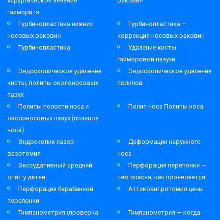
хирургическое лечение
раковин
гайморита
Турбинопластика нижних
Турбинопластика –
носовых раковин
коррекция носовых раковин
Турбинопластика
Удаление кисты
гайморовой пазухи
Эндоскопическое удаление
Эндоскопическое удаление
кисты, полипы околоносовых
полипов
пазух
Полипы полости носа и
Полип носа Полипы носа
околоносовых пазух (полипоз
носа)
Эндоскопик лазер
Деформации наружного
вазотомия
носа
Экссудативный средний
Перфорация перепонки —
отит у детей
чем опасна, как проявляется
Перфорация барабанной
Аттикоантротомия цены
перепонки
Тимпанометрия (проверка
Тимпанометрия — когда