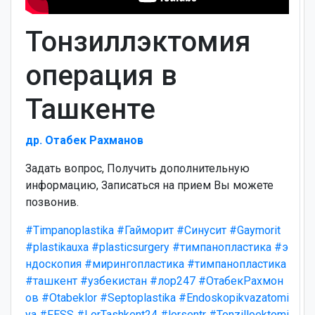
Тонзиллэктомия
операция в
Ташкенте
др. Отабек Рахманов
Задать вопрос, Получить дополнительную
информацию, Записаться на прием Вы можете
позвонив.
#Timpanoplastika
#Гайморит
#Синусит
#Gaymorit
#plastikauxa
#plasticsurgery
#тимпанопластика
#э
ндоскопия
#мирингопластика
#тимпанопластика
#ташкент
#узбекистан
#лор247
#ОтабекРахмон
ов
#Otabeklor
#Septoplastika
#Endoskopikvazatomi
ya
#FESS
#LorTashkent24
#lorsentr
#Tonzilloektomi