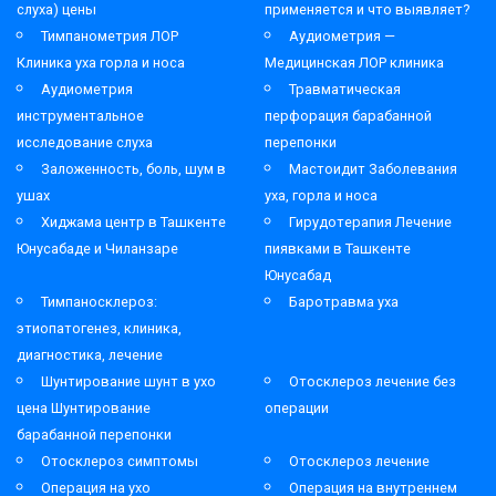
слуха) цены
применяется и что выявляет?
Тимпанометрия ЛОР
Аудиометрия —
Клиника уха горла и носа
Медицинская ЛОР клиника
Аудиометрия
Травматическая
инструментальное
перфорация барабанной
исследование слуха
перепонки
Заложенность, боль, шум в
Мастоидит Заболевания
ушах
уха, горла и носа
Хиджама центр в Ташкенте
Гирудотерапия Лечение
Юнусабаде и Чиланзаре
пиявками в Ташкенте
Юнусабад
Тимпаносклероз:
Баротравма уха
этиопатогенез, клиника,
диагностика, лечение
Шунтирование шунт в ухо
Отосклероз лечение без
цена Шунтирование
операции
барабанной перепонки
Отосклероз симптомы
Отосклероз лечение
Операция на ухо
Операция на внутреннем