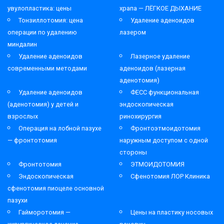
увулопластика: цены
храпа — ЛЁГКОЕ ДЫХАНИЕ
Тонзиллотомия: цена
Удаление аденоидов
операции по удалению
лазером
миндалин
Удаление аденоидов
Лазерное удаление
современными методами
аденоидов (лазерная
аденотомия)
Удаление аденоидов
ФЕСС функциональная
(аденотомия) у детей и
эндоскопическая
взрослых
ринохирургия
Операция на лобной пазухе
Фронтоэтмоидотомия
— фронтотомия
наружным доступом с одной
стороны
Фронтотомия
ЭТМОИДОТОМИЯ
Эндоскопическая
Сфенотомия ЛОР Клиника
сфенотомия пиоцеле основной
пазухи
Гайморотомия —
Цены на пластику носовых