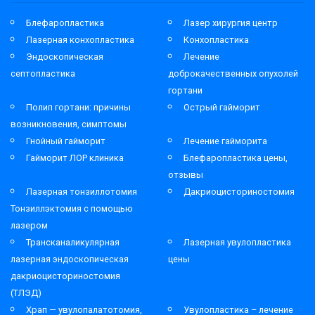
Блефаропластика
Лазер хирургия центр
Лазерная конхопластика
Конхопластика
Эндоскопическая
Лечение
септопластика
доброкачественных опухолей
гортани
Полип гортани: причины
Острый гайморит
возникновения, симптомы
Гнойный гайморит
Лечение гайморита
Гайморит ЛОР клиника
Блефаропластика цены,
отзывы
Лазерная тонзиллотомия
Дакриоцисториностомия
Тонзиллэктомия с помощью
лазером
Трансканаликулярная
Лазерная увулопластика
лазерная эндоскопическая
цены
дакриоцисториностомия
(ТЛЭД)
Храп — увулопалатотомия,
Увулопластика – лечение