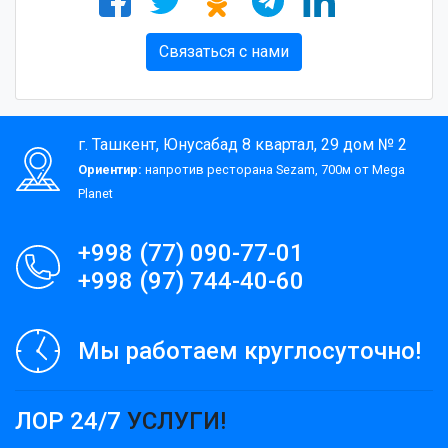
Связаться с нами
г. Ташкент, Юнусабад 8 квартал, 29 дом № 2
Ориентир:
напротив ресторана Sezam, 700м от Mega
Planet
+998 (77) 090-77-01
+998 (97) 744-40-60
Мы работаем круглосуточно!
ЛОР 24/7
УСЛУГИ!