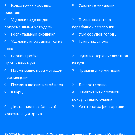
Конхотомия носовых
Удаление миндалин
раковин
Удаление аденоидов
Тимпанопластика
современными методами
барабанной перепонки
Госпитальный скрининг
УЗИ сосудов головы
Удаление инородных тел из
Тампонада носа
носа
Серная пробка.
Пункция верхнечелюстной
Промывание уха
пазухи
Промывание носа методом
Промывание миндалин
перемещения
Прижигание слизистой носа
Лазеротерапия
Кварц
Памятка: как получить
консультацию онлайн
Дистанционная (онлайн)
Рентгенография гортани
консультация врача
© 2026
Круглосуточный Лор центр клиника в Ташкенте Юнусабаде