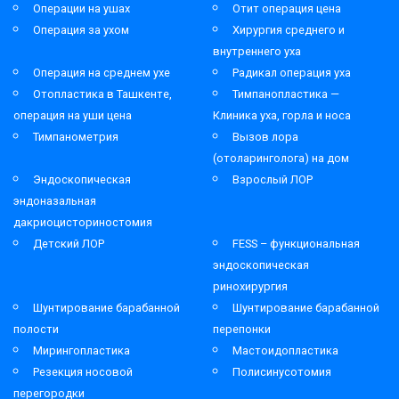
Операции на ушах
Отит операция цена
Операция за ухом
Хирургия среднего и
внутреннего уха
Операция на среднем ухе
Радикал операция уха
Отопластика в Ташкенте,
Тимпанопластика —
операция на уши цена
Клиника уха, горла и носа
Тимпанометрия
Вызов лора
(отоларинголога) на дом
Эндоскопическая
Взрослый ЛОР
эндоназальная
дакриоцисториностомия
Детский ЛОР
FESS – функциональная
эндоскопическая
ринохирургия
Шунтирование барабанной
Шунтирование барабанной
полости
перепонки
Мирингопластика
Мастоидопластика
Резекция носовой
Полисинусотомия
перегородки