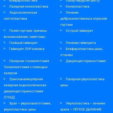
Блефаропластика
Лазер хирургия центр
Лазерная конхопластика
Конхопластика
Эндоскопическая
Лечение
септопластика
доброкачественных опухолей
гортани
Полип гортани: причины
Острый гайморит
возникновения, симптомы
Гнойный гайморит
Лечение гайморита
Гайморит ЛОР клиника
Блефаропластика цены,
отзывы
Лазерная тонзиллотомия
Дакриоцисториностомия
Тонзиллэктомия с помощью
лазером
Трансканаликулярная
Лазерная увулопластика
лазерная эндоскопическая
цены
дакриоцисториностомия
(ТЛЭД)
Храп — увулопалатотомия,
Увулопластика – лечение
увулопластика: цены
храпа — ЛЁГКОЕ ДЫХАНИЕ