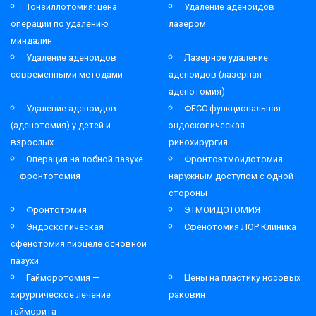
Тонзиллотомия: цена
Удаление аденоидов
операции по удалению
лазером
миндалин
Удаление аденоидов
Лазерное удаление
современными методами
аденоидов (лазерная
аденотомия)
Удаление аденоидов
ФЕСС функциональная
(аденотомия) у детей и
эндоскопическая
взрослых
ринохирургия
Операция на лобной пазухе
Фронтоэтмоидотомия
— фронтотомия
наружным доступом с одной
стороны
Фронтотомия
ЭТМОИДОТОМИЯ
Эндоскопическая
Сфенотомия ЛОР Клиника
сфенотомия пиоцеле основной
пазухи
Гайморотомия —
Цены на пластику носовых
хирургическое лечение
раковин
гайморита