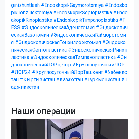
ginishuntlash
#EndoskopikGaymorotomiya
#Endosko
pikTonzillektomiya
#EndoskopikSeptoplastika
#Endo
akopikRinoplastika
#EndoskopikTimpanoplastika
#F
ESS
#ЭндоскопическаяАденотомия
#Эндоскопич
ескаяВазотомия
#ЭндоскопическаяГайморотоми
я
#ЭндоскопическаяТонзиллоэктомия
#Эндоско
пическаяСептопластика
#ЭндоскопическаяРиноп
ластика
#ЭндоскопическаяТимпанопластика
#Эн
доскопическийЛОРцентр
#КруглосуточныйЛОР
#ЛОР24
#КруглосуточныйЛорТашкент
#Узбекис
тан
#Кыргызистан
#Казахстан
#Туркменистан
#Т
аджикистан
Наши операции