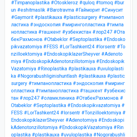
#Timpanoplastika
#Otoskleroz
#quloq
#tomoq
#bur
un
#eshitmaslik
#Barotravma
#Гайморит
#Синусит
#Gaymorit
#plastikauxa
#plasticsurgery
#тимпаноп
ластика
#эндоскопия
#мирингопластика
#тимпа
нопластика
#ташкент
#узбекистан
#лор247
#Ота
бекРахмонов
#Otabeklor
#Septoplastika
#Endosko
pikvazatomiya
#FESS
#LorTashkent24
#lorsentr
#To
nzilloektomiya
#EndoskopiklazerSheyver
#Adenoto
miya
#EndoskopikAdenotonzillotomiya
#Endoskopik
Vazatomiya
#Rinoplastika
#plastikauxa
#uvuloplasti
ka
#Nogorabushliginishuntlash
#plastikauxa
#plastic
surgery
#тимпанопластика
#эндоскопия
#миринг
опластика
#тимпанопластика
#ташкент
#узбекис
тан
#лор247
#оламклиника
#ОтабекРахмонов
#
Otabeklor
#Septoplastika
#Endoskopikvazatomiya
#
FESS
#LorTashkent24
#lorsentr
#Tonzilloektomiya
#
EndoskopiklazerSheyver
#Adenotomiya
#Endoskopi
kAdenotonzillotomiya
#EndoskopikVazatomiya
#Rin
oplastika
#plastikauxa
#uvuloplastika
#Nogorabushli