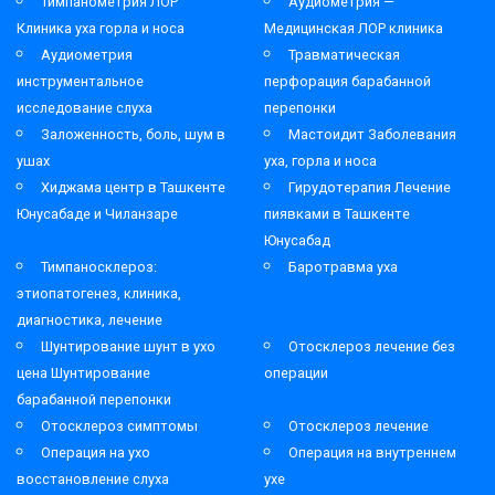
Тимпанометрия ЛОР
Аудиометрия —
Клиника уха горла и носа
Медицинская ЛОР клиника
Аудиометрия
Травматическая
инструментальное
перфорация барабанной
исследование слуха
перепонки
Заложенность, боль, шум в
Мастоидит Заболевания
ушах
уха, горла и носа
Хиджама центр в Ташкенте
Гирудотерапия Лечение
Юнусабаде и Чиланзаре
пиявками в Ташкенте
Юнусабад
Тимпаносклероз:
Баротравма уха
этиопатогенез, клиника,
диагностика, лечение
Шунтирование шунт в ухо
Отосклероз лечение без
цена Шунтирование
операции
барабанной перепонки
Отосклероз симптомы
Отосклероз лечение
Операция на ухо
Операция на внутреннем
восстановление слуха
ухе