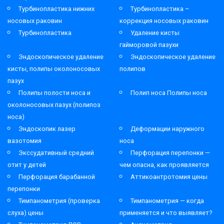
Турбинопластика нижних
Турбинопластика –
носовых раковин
коррекция носовых раковин
Турбинопластика
Удаление кисты
гайморовой пазухи
Эндоскопическое удаление
Эндоскопическое удаление
кисты, полипы околоносовых
полипов
пазух
Полипы полости носа и
Полип носа Полипы носа
околоносовых пазух (полипоз
носа)
Эндоскопик лазер
Деформации наружного
вазотомия
носа
Экссудативный средний
Перфорация перепонки —
отит у детей
чем опасна, как проявляется
Перфорация барабанной
Аттикоантротомия цены
перепонки
Тимпанометрия (проверка
Тимпанометрия — когда
слуха) цены
применяется и что выявляет?