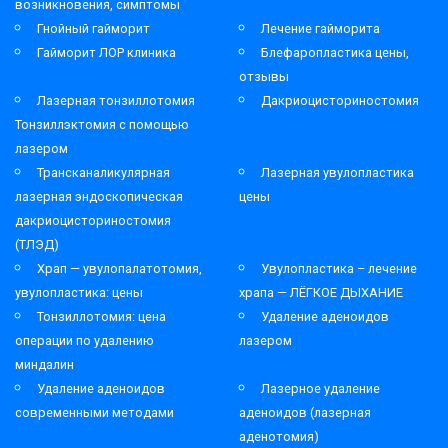
возникновения, симптомы
Гнойный гайморит
Лечение гайморита
Гайморит ЛОР клиника
Блефаропластика цены,
отзывы
Лазерная тонзиллотомия
Дакриоцисториностомия
Тонзиллэктомия с помощью
лазером
Трансканаликулярная
Лазерная увулопластика
лазерная эндоскопическая
цены
дакриоцисториностомия
(ТЛЭД)
Храп — увулопалатотомия,
Увулопластика – лечение
увулопластика: цены
храпа — ЛЁГКОЕ ДЫХАНИЕ
Тонзиллотомия: цена
Удаление аденоидов
операции по удалению
лазером
миндалин
Удаление аденоидов
Лазерное удаление
современными методами
аденоидов (лазерная
аденотомия)