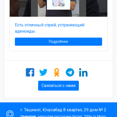
Есть отличный спрей, устраняющий
аденоиды.
Подробнее
Связаться с нами
г. Ташкент, Юнусабад 8 квартал, 29 дом № 2
Ориентир:
напротив ресторана Sezam, 700м от Mega