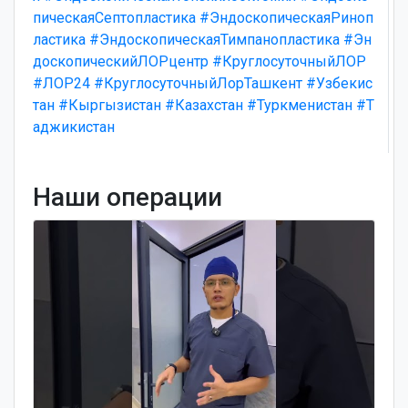
пическаяСептопластика
#ЭндоскопическаяРиноп
ластика
#ЭндоскопическаяТимпанопластика
#Эн
доскопическийЛОРцентр
#КруглосуточныйЛОР
#ЛОР24
#КруглосуточныйЛорТашкент
#Узбекис
тан
#Кыргызистан
#Казахстан
#Туркменистан
#Т
аджикистан
Наши операции