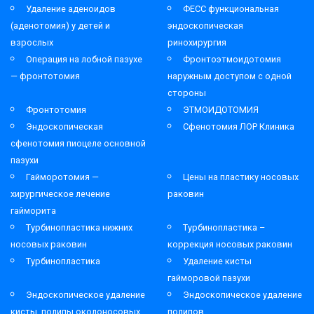
Удаление аденоидов
ФЕСС функциональная
(аденотомия) у детей и
эндоскопическая
взрослых
ринохирургия
Операция на лобной пазухе
Фронтоэтмоидотомия
— фронтотомия
наружным доступом с одной
стороны
Фронтотомия
ЭТМОИДОТОМИЯ
Эндоскопическая
Сфенотомия ЛОР Клиника
сфенотомия пиоцеле основной
пазухи
Гайморотомия —
Цены на пластику носовых
хирургическое лечение
раковин
гайморита
Турбинопластика нижних
Турбинопластика –
носовых раковин
коррекция носовых раковин
Турбинопластика
Удаление кисты
гайморовой пазухи
Эндоскопическое удаление
Эндоскопическое удаление
кисты, полипы околоносовых
полипов