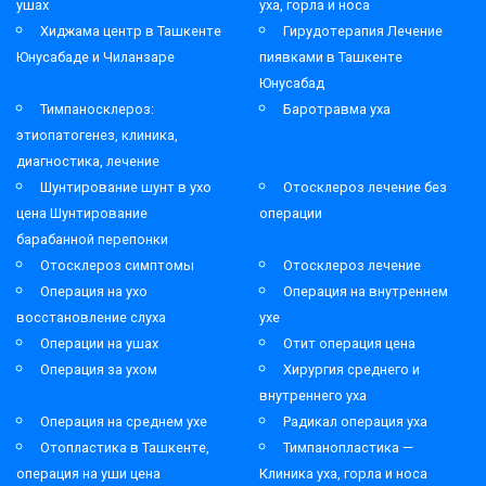
ушах
уха, горла и носа
Хиджама центр в Ташкенте
Гирудотерапия Лечение
Юнусабаде и Чиланзаре
пиявками в Ташкенте
Юнусабад
Тимпаносклероз:
Баротравма уха
этиопатогенез, клиника,
диагностика, лечение
Шунтирование шунт в ухо
Отосклероз лечение без
цена Шунтирование
операции
барабанной перепонки
Отосклероз симптомы
Отосклероз лечение
Операция на ухо
Операция на внутреннем
восстановление слуха
ухе
Операции на ушах
Отит операция цена
Операция за ухом
Хирургия среднего и
внутреннего уха
Операция на среднем ухе
Радикал операция уха
Отопластика в Ташкенте,
Тимпанопластика —
операция на уши цена
Клиника уха, горла и носа