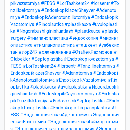
pikvazatomiya
#FESS
#LorTashkent24
#lorsentr
#To
nzilloektomiya
#EndoskopiklazerSheyver
#Adenoto
miya
#EndoskopikAdenotonzillotomiya
#Endoskopik
Vazatomiya
#Rinoplastika
#plastikauxa
#uvuloplasti
ka
#Nogorabushliginishuntlash
#plastikauxa
#plastic
surgery
#тимпанопластика
#эндоскопия
#миринг
опластика
#тимпанопластика
#ташкент
#узбекис
тан
#лор247
#оламклиника
#ОтабекРахмонов
#
Otabeklor
#Septoplastika
#Endoskopikvazatomiya
#
FESS
#LorTashkent24
#lorsentr
#Tonzilloektomiya
#
EndoskopiklazerSheyver
#Adenotomiya
#Endoskopi
kAdenotonzillotomiya
#EndoskopikVazatomiya
#Rin
oplastika
#plastikauxa
#uvuloplastika
#Nogorabushli
ginishuntlash
#EndoskopikGaymorotomiya
#Endosko
pikTonzillektomiya
#EndoskopikSeptoplastika
#Endo
akopikRinoplastika
#EndoskopikTimpanoplastika
#F
ESS
#ЭндоскопическаяАденотомия
#Эндоскопич
ескаяВазотомия
#ЭндоскопическаяГайморотоми
я
#ЭндоскопическаяТонзиллоэктомия
#Эндоско