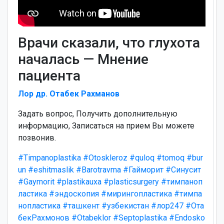
Врачи сказали, что глухота
началась — Мнение
пациента
Лор др. Отабек Рахманов
Задать вопрос, Получить дополнительную
информацию, Записаться на прием Вы можете
позвонив.
#Timpanoplastika
#Otoskleroz
#quloq
#tomoq
#bur
un
#eshitmaslik
#Barotravma
#Гайморит
#Синусит
#Gaymorit
#plastikauxa
#plasticsurgery
#тимпаноп
ластика
#эндоскопия
#мирингопластика
#тимпа
нопластика
#ташкент
#узбекистан
#лор247
#Ота
бекРахмонов
#Otabeklor
#Septoplastika
#Endosko