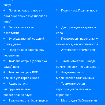
пазух
Полипы полости носа и
Полип носа Полипы носа
околоносовых пазух (полипоз
носа)
Эндоскопик лазер
Деформации наружного
вазотомия
носа
Экссудативный средний
Перфорация перепонки —
отит у детей
чем опасна, как проявляется
Перфорация барабанной
Аттикоантротомия цены
перепонки
Тимпанометрия (проверка
Тимпанометрия — когда
слуха) цены
применяется и что выявляет?
Тимпанометрия ЛОР
Аудиометрия —
Клиника уха горла и носа
Медицинская ЛОР клиника
Аудиометрия
Травматическая
инструментальное
перфорация барабанной
исследование слуха
перепонки
Заложенность, боль, шум в
Мастоидит Заболевания