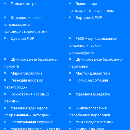
Тимпанометрия
Вызов лора
(отоларинголога) на дом
Эндоскопическая
Взрослый ЛОР
эндоназальная
дакриоцисториностомия
Детский ЛОР
FESS – функциональная
эндоскопическая
ринохирургия
Шунтирование барабанной
Шунтирование барабанной
полости
перепонки
Мирингопластика
Мастоидопластика
Резекция носовой
Полисинусотомия
перегородки
Конхотомия носовых
Удаление миндалин
раковин
Удаление аденоидов
Тимпанопластика
современными методами
барабанной перепонки
Госпитальный скрининг
УЗИ сосудов головы
Удаление инородных тел из
Тампонада носа