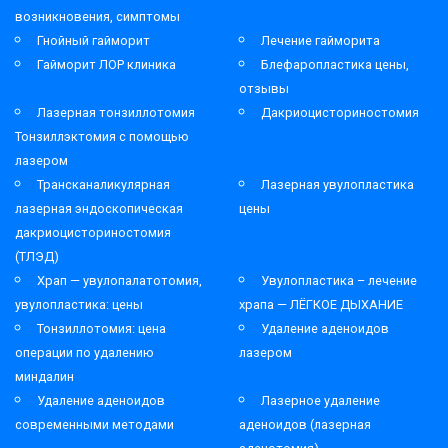
возникновения, симптомы
Гнойный гайморит
Лечение гайморита
Гайморит ЛОР клиника
Блефаропластика цены,
отзывы
Лазерная тонзиллотомия
Дакриоцисториностомия
Тонзиллэктомия с помощью
лазером
Трансканаликулярная
Лазерная увулопластика
лазерная эндоскопическая
цены
дакриоцисториностомия
(ТЛЭД)
Храп — увулопалатотомия,
Увулопластика – лечение
увулопластика: цены
храпа — ЛЁГКОЕ ДЫХАНИЕ
Тонзиллотомия: цена
Удаление аденоидов
операции по удалению
лазером
миндалин
Удаление аденоидов
Лазерное удаление
современными методами
аденоидов (лазерная