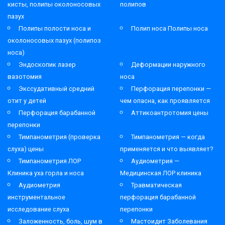
кисты, полипы околоносовых
полипов
пазух
Полипы полости носа и
Полип носа Полипы носа
околоносовых пазух (полипоз
носа)
Эндоскопик лазер
Деформации наружного
вазотомия
носа
Экссудативный средний
Перфорация перепонки —
отит у детей
чем опасна, как проявляется
Перфорация барабанной
Аттикоантротомия цены
перепонки
Тимпанометрия (проверка
Тимпанометрия — когда
слуха) цены
применяется и что выявляет?
Тимпанометрия ЛОР
Аудиометрия —
Клиника уха горла и носа
Медицинская ЛОР клиника
Аудиометрия
Травматическая
инструментальное
перфорация барабанной
исследование слуха
перепонки
Заложенность, боль, шум в
Мастоидит Заболевания