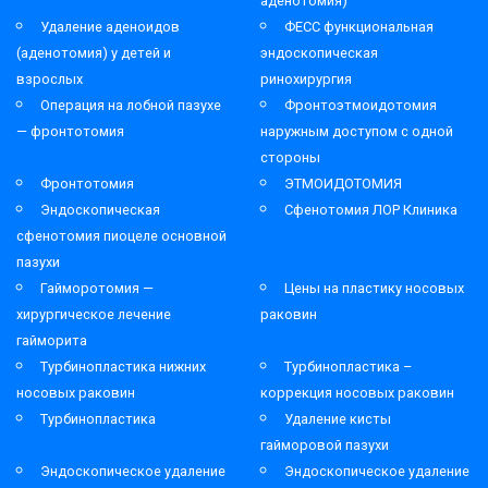
аденотомия)
Удаление аденоидов
ФЕСС функциональная
(аденотомия) у детей и
эндоскопическая
взрослых
ринохирургия
Операция на лобной пазухе
Фронтоэтмоидотомия
— фронтотомия
наружным доступом с одной
стороны
Фронтотомия
ЭТМОИДОТОМИЯ
Эндоскопическая
Сфенотомия ЛОР Клиника
сфенотомия пиоцеле основной
пазухи
Гайморотомия —
Цены на пластику носовых
хирургическое лечение
раковин
гайморита
Турбинопластика нижних
Турбинопластика –
носовых раковин
коррекция носовых раковин
Турбинопластика
Удаление кисты
гайморовой пазухи
Эндоскопическое удаление
Эндоскопическое удаление