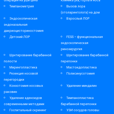
операция на уши цена
Клиника уха, горла и носа
Тимпанометрия
Вызов лора
(отоларинголога) на дом
Эндоскопическая
Взрослый ЛОР
эндоназальная
дакриоцисториностомия
Детский ЛОР
FESS – функциональная
эндоскопическая
ринохирургия
Шунтирование барабанной
Шунтирование барабанной
полости
перепонки
Мирингопластика
Мастоидопластика
Резекция носовой
Полисинусотомия
перегородки
Конхотомия носовых
Удаление миндалин
раковин
Удаление аденоидов
Тимпанопластика
современными методами
барабанной перепонки
Госпитальный скрининг
УЗИ сосудов головы