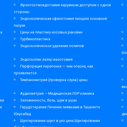
Фронтоэтмоидотомия наружным доступом с одной
стороны
Эндоскопическая сфенотомия пиоцеле основной
пазухи
та
Цены на пластику носовых раковин
Турбинопластика
Эндоскопическое удаление полипов
(п
Эндоскопик лазер вазотомия
Перфорация перепонки — чем опасна, как
проявляется
Тимпанометрия (проверка слуха) цены
вы
Аудиометрия — Медицинская ЛОР клиника
ки
Заложенность, боль, шум в ушах
ре
Гирудотерапия Лечение пиявками в Ташкенте
Юнусабад
ди
Шунтирование шунт в ухо цена Шунтирование