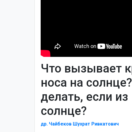
Что вызывает к
носа на солнце
делать, если из
солнце?
др. Чайбеков Шухрат Ривкатович