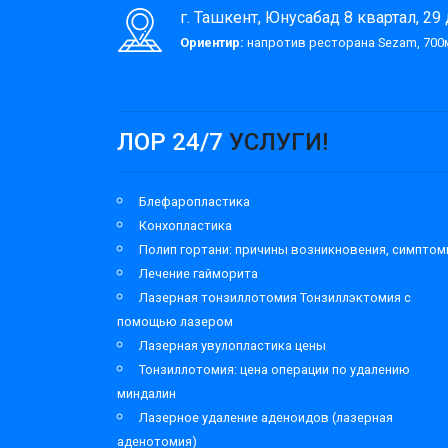
г. Ташкент, Юнусабад 8 квартал, 29
Ориентир:
напротив ресторана Sezam, 700м
ЛОР 24/7
УСЛУГИ!
Блефаропластика
Конхопластика
Полип гортани: причины возникновения, симпто
Лечение гайморита
Лазерная тонзиллотомия Тонзиллэктомия с
помощью лазером
Лазерная увулопластика цены
Тонзиллотомия: цена операции по удалению
миндалин
Лазерное удаление аденоидов (лазерная
аденотомия)