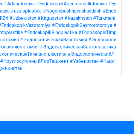
er
#Adenotomiya
#EndoskopikAdenotonzillotomiya
#En
kauxa
#uvuloplastika
#Nogorabushliginishuntlash
#Endo
R24
#Uzbekistan
#Kirgizistan
#Kazakhstan
#Turkmeni
#EndoskopikVazotomiya
#EndoskopikGaymorotomiya
#
toplastika
#EndoakopikRinoplastika
#EndoskopikTimp
нотомия
#ЭндоскопическаяВазотомия
#Эндоскопи
Тонзиллоэктомия
#ЭндоскопическаяСептопластика
скопическаяТимпанопластика
#ЭндоскопическийЛ
#КруглосуточныйЛорТашкент
#Узбекистан
#Кырг
джикистан