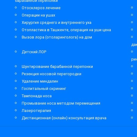
барабанной перепонки
Отосклероз лечение
Операции на ушах
Хирургия среднего и внутреннего уха
Отопластика в Ташкенте, операция на уши цена
Вызов лора (отоларинголога) на дом
да
Детский ЛОР
ри
Шунтирование барабанной перепонки
Резекция носовой перегородки
Удаление миндалин
Госпитальный скрининг
Тампонада носа
Промывание носа методом перемещения
Лазеротерапия
Дистанционная (онлайн) консультация врача