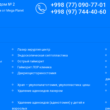
+998 (77) 090-77-01
 дом № 2
+998 (97) 744-40-60
 от Mega Planet
Лазер хирургия центр
Эндоскопическая септопластика
мы
Острый гайморит
Гайморит ЛОР клиника
Дакриоцисториностомия
да
Храп — увулопалатотомия, увулопластика: цены
Удаление аденоидов лазером
Удаление аденоидов (аденотомия) у детей и
взрослых
ри