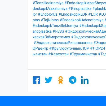
#Tonzilloektomiya
#EndoskopiklazerSheyv
doskopikVazatomiya
#Rinoplastika
#plasti
lor
#EndolorUz
#EndoskopikLOR
#LOR
#LO
stan
#Tajikistan
#EndoskopikAdenotomiya
EndoskopikTonzillektomiya
#EndoskopikSep
anoplastika
#FESS
#ЭндоскопическаяАде
ческаяГайморотомия
#Эндоскопическая
#ЭндоскопическаяРинопластика
#Эндо
ОРцентр
#КруглосуточныйЛОР
#ЛОР24
ызистан
#Казахстан
#Туркменистан
#Та