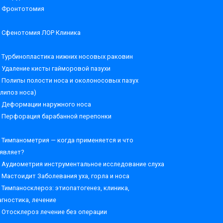
Фронтотомия
Сфенотомия ЛОР Клиника
Турбинопластика нижних носовых раковин
Удаление кисты гайморовой пазухи
Полипы полости носа и околоносовых пазух
олипоз носа)
Деформации наружного носа
Перфорация барабанной перепонки
Тимпанометрия — когда применяется и что
являет?
Аудиометрия инструментальное исследование слуха
Мастоидит Заболевания уха, горла и носа
Тимпаносклероз: этиопатогенез, клиника,
агностика, лечение
Отосклероз лечение без операции