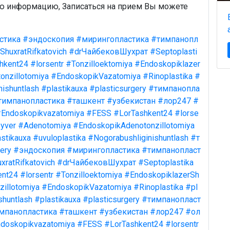
ую информацию, Записаться на прием Вы можете
стика
#эндоскопия
#мирингопластика
#тимпанопл
ShuxratRifkatovich
#drЧайбековШухрат
#Septoplasti
hkent24
#lorsentr
#Tonzilloektomiya
#Endoskopiklazer
onzillotomiya
#EndoskopikVazatomiya
#Rinoplastika
#
nishuntlash
#plastikauxa
#plasticsurgery
#тимпанопла
тимпанопластика
#ташкент
#узбекистан
#лор247
#
Endoskopikvazatomiya
#FESS
#LorTashkent24
#lorse
yver
#Adenotomiya
#EndoskopikAdenotonzillotomiya
stikauxa
#uvuloplastika
#Nogorabushliginishuntlash
#т
ery
#эндоскопия
#мирингопластика
#тимпанопласт
xratRifkatovich
#drЧайбековШухрат
#Septoplastika
ent24
#lorsentr
#Tonzilloektomiya
#EndoskopiklazerSh
illotomiya
#EndoskopikVazatomiya
#Rinoplastika
#pl
shuntlash
#plastikauxa
#plasticsurgery
#тимпанопласт
мпанопластика
#ташкент
#узбекистан
#лор247
#ол
doskopikvazatomiya
#FESS
#LorTashkent24
#lorsentr