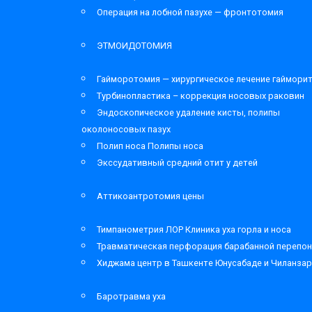
Операция на лобной пазухе — фронтотомия
ЭТМОИДОТОМИЯ
Гайморотомия — хирургическое лечение гаймори
Турбинопластика – коррекция носовых раковин
Эндоскопическое удаление кисты, полипы
околоносовых пазух
Полип носа Полипы носа
Экссудативный средний отит у детей
Аттикоантротомия цены
Тимпанометрия ЛОР Клиника уха горла и носа
Травматическая перфорация барабанной перепон
Хиджама центр в Ташкенте Юнусабаде и Чиланза
Баротравма уха