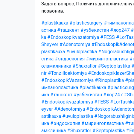
Задать вопрос, Получить дополнительн
позвонив.
#plastikauxa
#plasticsurgery
#тимпанопла
астика
#ташкент
#узбекистан
#лор247
#
ka
#Endoskopikvazatomiya
#FESS
#LorTas
Sheyver
#Adenotomiya
#EndoskopikAdenot
plastikauxa
#uvuloplastika
#Nogorabushligi
стика
#эндоскопия
#мирингопластика
#
оламклиника
#Shuxratlor
#Septoplastika
#
ntr
#Tonzilloektomiya
#EndoskopiklazerShe
#EndoskopikVazatomiya
#Rinoplastika
#pla
импанопластика
#plastikauxa
#plasticsurg
ика
#ташкент
#узбекистан
#лор247
#Shu
#Endoskopikvazatomiya
#FESS
#LorTashk
eyver
#Adenotomiya
#EndoskopikAdenotonz
astikauxa
#uvuloplastika
#Nogorabushligini
ика
#эндоскопия
#мирингопластика
#ти
амклиника
#Shuxratlor
#Septoplastika
#En