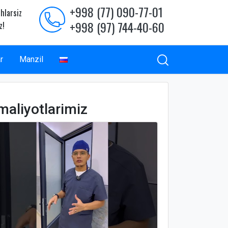
+998 (77) 090-77-01
hlarsiz
+998 (97) 744-40-60
z!
r
Manzil
maliyotlarimiz