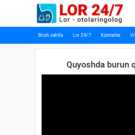
Bosh sahifa
Lor 24/7
Xizmatlar
Vr
Quyoshda burun q