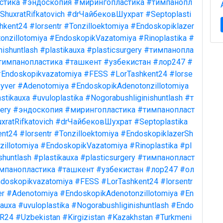
стика
#эндоскопия
#мирингопластика
#тимпанопл
ShuxratRifkatovich
#drЧайбековШухрат
#Septoplasti
hkent24
#lorsentr
#Tonzilloektomiya
#Endoskopiklazer
onzillotomiya
#EndoskopikVazatomiya
#Rinoplastika
#
nishuntlash
#plastikauxa
#plasticsurgery
#тимпанопла
тимпанопластика
#ташкент
#узбекистан
#лор247
#
Endoskopikvazatomiya
#FESS
#LorTashkent24
#lorse
yver
#Adenotomiya
#EndoskopikAdenotonzillotomiya
stikauxa
#uvuloplastika
#Nogorabushliginishuntlash
#т
ery
#эндоскопия
#мирингопластика
#тимпанопласт
xratRifkatovich
#drЧайбековШухрат
#Septoplastika
ent24
#lorsentr
#Tonzilloektomiya
#EndoskopiklazerSh
illotomiya
#EndoskopikVazatomiya
#Rinoplastika
#pl
shuntlash
#plastikauxa
#plasticsurgery
#тимпанопласт
мпанопластика
#ташкент
#узбекистан
#лор247
#ол
doskopikvazatomiya
#FESS
#LorTashkent24
#lorsentr
er
#Adenotomiya
#EndoskopikAdenotonzillotomiya
#En
kauxa
#uvuloplastika
#Nogorabushliginishuntlash
#Endo
R24
#Uzbekistan
#Kirgizistan
#Kazakhstan
#Turkmeni