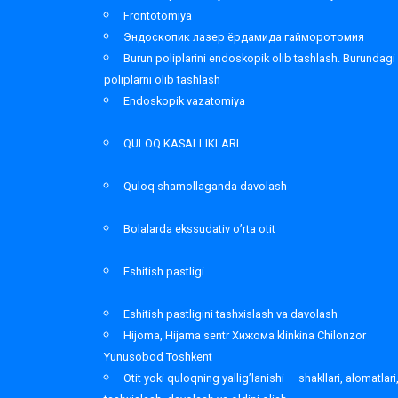
Frontotomiya
Эндоскопик лазер ёрдамида гайморотомия
Burun poliplarini endoskopik olib tashlash. Burundagi
poliplarni olib tashlash
Endoskopik vazatomiya
QULOQ KASALLIKLARI
Quloq shamollaganda davolash
Bolalarda ekssudativ o’rta otit
Eshitish pastligi
Eshitish pastligini tashxislash va davolash
Hijoma, Hijama sentr Хижома klinkina Chilonzor
Yunusobod Toshkent
Otit yoki quloqning yallig’lanishi — shakllari, alomatlari