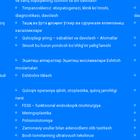
va sariq suyuqlikning tushishi va uni davolash
Timpanoskleroz: etiopatogenezi, klinik ko’rinishi,
diagnostikasi, davolash
da
loq
Ташқи ва ўрта қулоқнинг ўткир ва сурункали яллиғланиш
касалликлари
Quloqdagi yiring – sabablari va davolash – Alomatlar
Sinusit bu burun yondosh bo’shlig’ini yallig’lanishi
Эшитиш аппаратлар Эшитиш мосламалари Eshitish
moslamalari
suli
Eshitishni tiklash
Quloqni operasiya qilish, otoplastika, quloq jarrohligi
narxi
FESS – funktsional endoskopik rinohirurgiya
Meringoplastika
Polisinototomiya
Zamonaviy usullar bilan adenoidlarni olib tashlash
Bosh tomirlarining ultratovush tekshiruvi