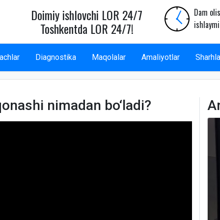
Doimiy ishlovchi LOR 24/7
Dam olis
ishlaymi
Toshkentda LOR 24/7!
achlar
Diagnostika
Maqolalar
Amaliyotlar
Sharhla
onashi nimadan bo‘ladi?
A