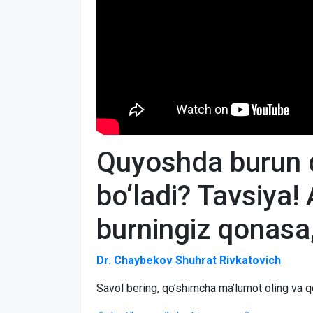
Quyoshda burun 
bo‘ladi? Tavsiya
burningiz qonasa,
Dr. Chaybekov Shuhrat Rivkatovich
Savol bering, qo’shimcha ma’lumot oling va q