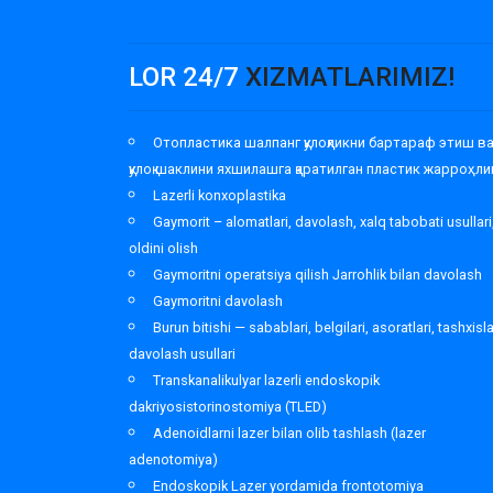
LOR 24/7
XIZMATLARIMIZ!
Отопластика шалпанг қулоқликни бартараф этиш в
қулоқ шаклини яхшилашга қаратилган пластик жарроҳли
Lazerli konxoplastika
Gaymorit – alomatlari, davolash, xalq tabobati usullari
oldini olish
Gaymoritni operatsiya qilish Jarrohlik bilan davolash
Gaymoritni davolash
Burun bitishi — sabablari, belgilari, asoratlari, tashxisl
davolash usullari
Transkanalikulyar lazerli endoskopik
dakriyosistorinostomiya (TLED)
Adenoidlarni lazer bilan olib tashlash (lazer
adenotomiya)
Endoskopik Lazer yordamida frontotomiya