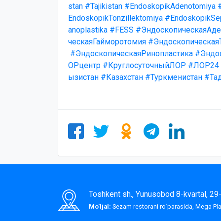
stan
#Tajikistan
#EndoskopikAdenotomiya
EndoskopikTonzillektomiya
#EndoskopikSep
anoplastika
#FESS
#ЭндоскопическаяАде
ческаяГайморотомия
#Эндоскопическая
#ЭндоскопическаяРинопластика
#Эндо
ОРцентр
#КруглосуточныйЛОР
#ЛОР24
ызистан
#Казахстан
#Туркменистан
#Та
Toshkent sh., Yunusobod 8-kvartal, 2
Mo'ljal:
Sezam restorani roʻparasida, Mega P