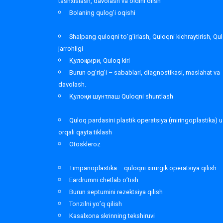
tashxislash, davolash va oldini olish
Bolaning qulog’i oqishi
Shalpang quloqni to’g’irlash, Quloqni kichraytirish, Qu
jarrohligi
Қулоқ кири, Quloq kiri
Burun og’rig’i – sabablari, diagnostikasi, maslahat va
davolash.
Қулоқни шунтлаш Quloqni shuntlash
Quloq pardasini plastik operatsiya (miringoplastika) u
orqali qayta tiklash
Otoskleroz
Timpanoplastika – quloqni xirurgik operatsiya qilish
Eardrumni chetlab o’tish
Burun septumini rezektsiya qilish
Tonzilni yo’q qilish
Kasalxona skrinning tekshiruvi