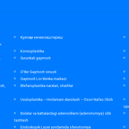
а
Қулоқни кичиклаштириш
к
Konxoplastika
,
Surunkali gaymorit
O’tkir Gaymorit sinusit
Gaymorit Lor klinika markazi
ash,
Blefaroplastika narxlari, sharhlar
Uvuloplastika – Horlamani davolash – Oson Nafas Olish
ope
Bolalar va kattalardagi adenoidlarni (adenotomiya) olib
tashlash
Endoskopik Lazer yordamida sfenotomiya