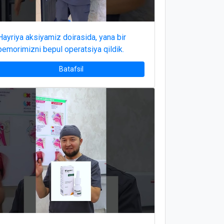
Hayriya aksiyamiz doirasida, yana bir
bemorimizni bepul operatsiya qildik.
Batafsil