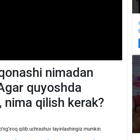
qonashi nimadan
! Agar quyoshda
 nima qilish kerak?
o’ng’iroq qilib uchrashuv tayinlashingiz mumkin.