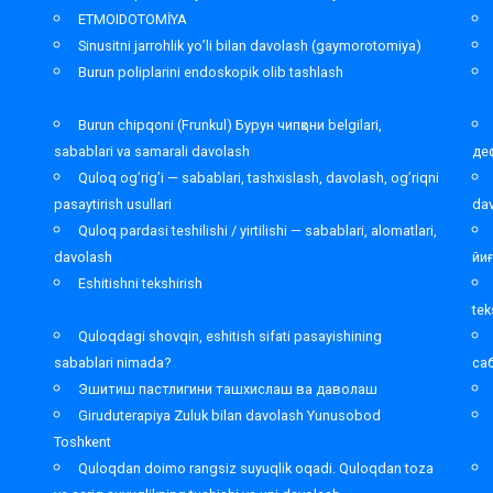
ETMOIDOTOMİYA
Sinusitni jarrohlik yo’li bilan davolash (gaymorotomiya)
Burun poliplarini endoskopik olib tashlash
Burun chipqoni (Frunkul) Бурун чипқони belgilari,
sabablari va samarali davolash
де
Quloq og’rig’i — sabablari, tashxislash, davolash, og’riqni
pasaytirish usullari
da
Quloq pardasi teshilishi / yirtilishi — sabablari, alomatlari,
davolash
йи
Eshitishni tekshirish
tek
Quloqdagi shovqin, eshitish sifati pasayishining
sabablari nimada?
са
Эшитиш пастлигини ташхислаш ва даволаш
Giruduterapiya Zuluk bilan davolash Yunusobod
Toshkent
,
Quloqdan doimo rangsiz suyuqlik oqadi. Quloqdan toza