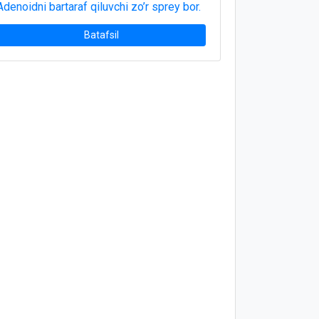
Adenoidni bartaraf qiluvchi zo’r sprey bor.
Batafsil