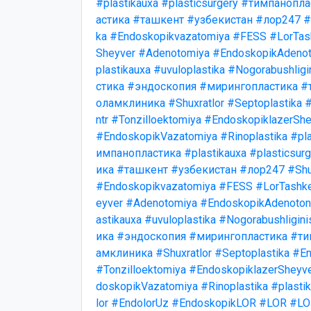
#plastikauxa
#plasticsurgery
#тимпанопла
астика
#ташкент
#узбекистан
#лор247
#
ka
#Endoskopikvazatomiya
#FESS
#LorTas
Sheyver
#Adenotomiya
#EndoskopikAdenot
plastikauxa
#uvuloplastika
#Nogorabushligi
стика
#эндоскопия
#мирингопластика
#
оламклиника
#Shuxratlor
#Septoplastika
#
ntr
#Tonzilloektomiya
#EndoskopiklazerShe
#EndoskopikVazatomiya
#Rinoplastika
#pla
импанопластика
#plastikauxa
#plasticsurg
ика
#ташкент
#узбекистан
#лор247
#Shu
#Endoskopikvazatomiya
#FESS
#LorTashk
eyver
#Adenotomiya
#EndoskopikAdenotonz
astikauxa
#uvuloplastika
#Nogorabushligini
ика
#эндоскопия
#мирингопластика
#ти
амклиника
#Shuxratlor
#Septoplastika
#En
#Tonzilloektomiya
#EndoskopiklazerSheyv
doskopikVazatomiya
#Rinoplastika
#plasti
lor
#EndolorUz
#EndoskopikLOR
#LOR
#LO