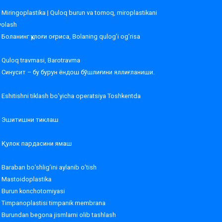
Miringoplastika | Quloq burun va tomoq, miroplastikani
volash
Боланинг қулоғи оғриса, Bolaning qulog’i og’risa
Quloq travmasi, Barotravma
Синусит – бу бурун ёндош бўшлиғини яллиғланиши.
Eshitishni tiklash bo’yicha operatsiya Toshkentda
Эшитишни тиклаш
Қулок пардасини ямаш
Baraban bo’shlig’ini aylanib o’tish
Mastoidoplastika
Burun konchotomiyasi
Timpanoplastisi timpanik membrana
Burundan begona jismlarni olib tashlash