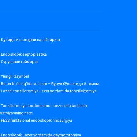
Қулоқдаги шовқинни пасайтириш
Endoskopik septoplastika
Сурункали гайморит
Yiringli Gaymorit
Burun bo’shlig’ida yot jism – Бурун бўшлиғида ёт жисм
Lazerli tonzillotomiya Lazer yordamida tonzillektomiya
Tonzillotomiya: bodomsimon bezni olib tashlash
ratsiyasining narxi
FESS funktsional endoskopik rinosurgiya
Endoskopik Lazer yordamida gaymorotomiya