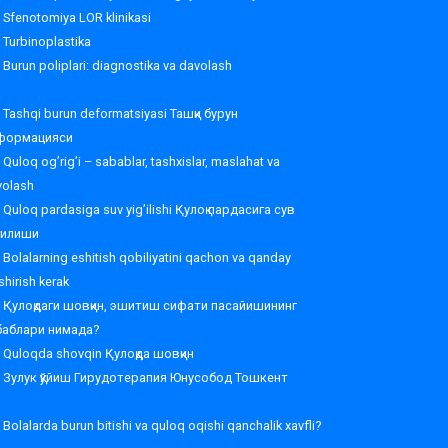
Sfenotomiya LOR klinikasi
Turbinoplastika
Burun poliplari: diagnostika va davolash
Tashqi burun deformatsiyasi Ташқи бурун
формацияси
Quloq og’rig’i – sabablar, tashxislar, maslahat va
volash
Quloq pardasiga suv yig’ilishi Қулоқ пардасига сув
ғилиши
Bolalarning eshitish qobiliyatini qachon va qanday
shirish kerak
Қулоқдаги шовқин, эшитиш сифати пасайишининг
баблари нимада?
Quloqda shovqin Қулоқда шовқин
Зулук қўйиш Гирудотерапия Юнусобод Тошкент
Bolalarda burun bitishi va quloq oqishi qanchalik xavfli?