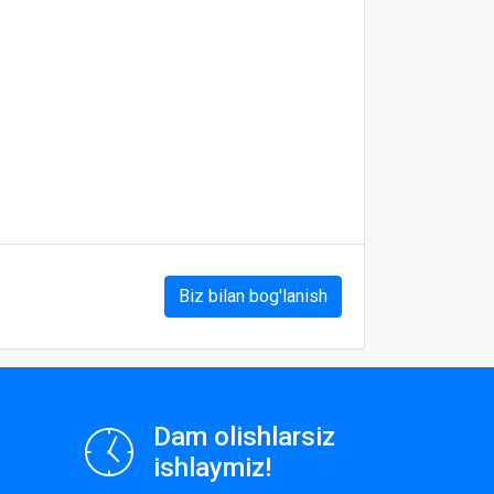
Biz bilan bog'lanish
Dam olishlarsiz
ishlaymiz!