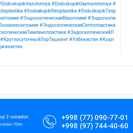
#EndoskopikVazotomiya
#EndoskopikGaymorotomiya
#
toplastika
#EndoakopikRinoplastika
#EndoskopikTimp
нотомия
#ЭндоскопическаяВазотомия
#Эндоскопи
Тонзиллоэктомия
#ЭндоскопическаяСептопластика
скопическаяТимпанопластика
#ЭндоскопическийЛ
#КруглосуточныйЛорТашкент
#Узбекистан
#Кырг
джикистан
+998 (77) 090-77-01
9-uy 2-xonadon
+998 (97) 744-40-60
lanetdan 700m