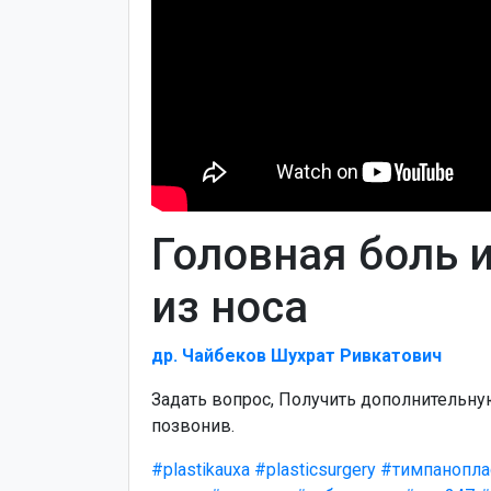
Головная боль 
из носа
др. Чайбеков Шухрат Ривкатович
Задать вопрос, Получить дополнительн
позвонив.
#plastikauxa
#plasticsurgery
#тимпанопла