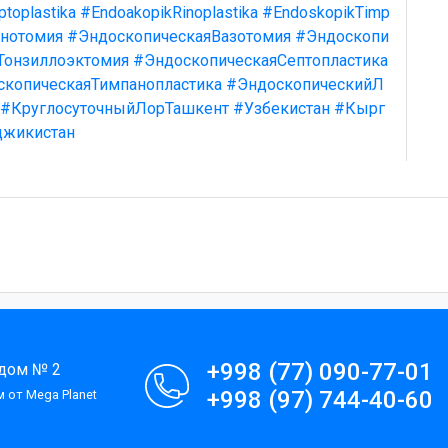
toplastika
#EndoakopikRinoplastika
#EndoskopikTimp
нотомия
#ЭндоскопическаяВазотомия
#Эндоскопи
Тонзиллоэктомия
#ЭндоскопическаяСептопластика
скопическаяТимпанопластика
#ЭндоскопическийЛ
#КруглосуточныйЛорТашкент
#Узбекистан
#Кырг
джикистан
+998 (77) 090-77-01
 дом № 2
+998 (97) 744-40-60
 от Mega Planet