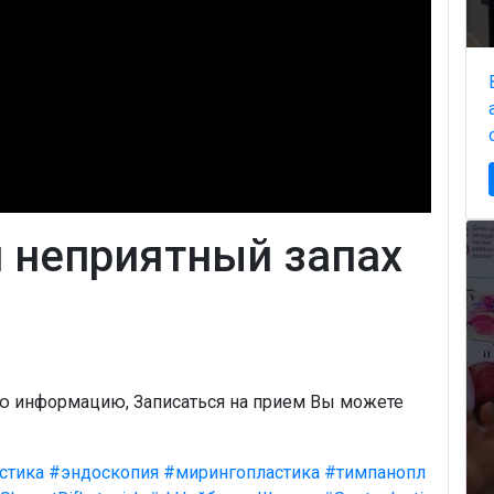
и неприятный запах
ую информацию, Записаться на прием Вы можете
стика
#эндоскопия
#мирингопластика
#тимпанопл