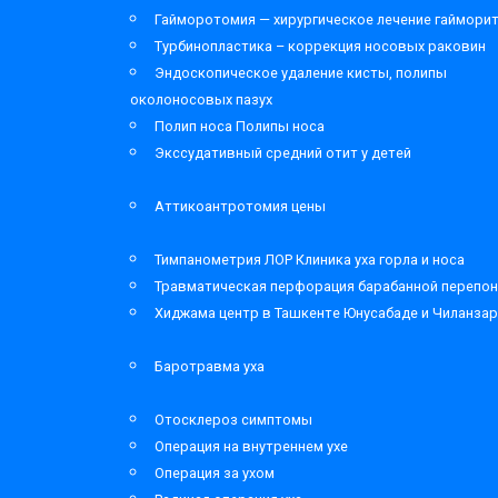
Гайморотомия — хирургическое лечение гаймори
Турбинопластика – коррекция носовых раковин
Эндоскопическое удаление кисты, полипы
околоносовых пазух
Полип носа Полипы носа
Экссудативный средний отит у детей
Аттикоантротомия цены
Тимпанометрия ЛОР Клиника уха горла и носа
Травматическая перфорация барабанной перепон
Хиджама центр в Ташкенте Юнусабаде и Чиланза
Баротравма уха
Отосклероз симптомы
Операция на внутреннем ухе
Операция за ухом