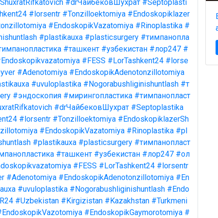
ShuxratRifkatovich
#drЧайбековШухрат
#Septoplasti
hkent24
#lorsentr
#Tonzilloektomiya
#Endoskopiklazer
onzillotomiya
#EndoskopikVazatomiya
#Rinoplastika
#
nishuntlash
#plastikauxa
#plasticsurgery
#тимпанопла
тимпанопластика
#ташкент
#узбекистан
#лор247
#
Endoskopikvazatomiya
#FESS
#LorTashkent24
#lorse
yver
#Adenotomiya
#EndoskopikAdenotonzillotomiya
stikauxa
#uvuloplastika
#Nogorabushliginishuntlash
#т
ery
#эндоскопия
#мирингопластика
#тимпанопласт
xratRifkatovich
#drЧайбековШухрат
#Septoplastika
ent24
#lorsentr
#Tonzilloektomiya
#EndoskopiklazerSh
illotomiya
#EndoskopikVazatomiya
#Rinoplastika
#pl
shuntlash
#plastikauxa
#plasticsurgery
#тимпанопласт
мпанопластика
#ташкент
#узбекистан
#лор247
#ол
doskopikvazatomiya
#FESS
#LorTashkent24
#lorsentr
er
#Adenotomiya
#EndoskopikAdenotonzillotomiya
#En
kauxa
#uvuloplastika
#Nogorabushliginishuntlash
#Endo
R24
#Uzbekistan
#Kirgizistan
#Kazakhstan
#Turkmeni
#EndoskopikVazotomiya
#EndoskopikGaymorotomiya
#