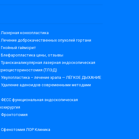
Лазерная конхопластика
Лечение доброкачественных опухолей гортани
Гнойный гайморит
Блефаропластика цены, отзывы
Трансканаликулярная лазерная эндоскопическая
криоцисториностомия (ТЛЭД)
Увулопластика – лечение храпа — ЛЁГКОЕ ДЫХАНИЕ
Удаление аденоидов современными методами
ФЕСС функциональная эндоскопическая
нохирургия
Фронтотомия
Сфенотомия ЛОР Клиника