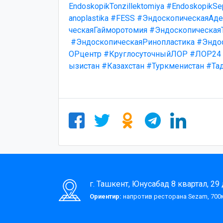
EndoskopikTonzillektomiya
#EndoskopikSep
anoplastika
#FESS
#ЭндоскопическаяАде
ческаяГайморотомия
#Эндоскопическая
#ЭндоскопическаяРинопластика
#Эндо
ОРцентр
#КруглосуточныйЛОР
#ЛОР24
ызистан
#Казахстан
#Туркменистан
#Та
г. Ташкент, Юнусабад 8 квартал, 29
Ориентир:
напротив ресторана Sezam, 700м