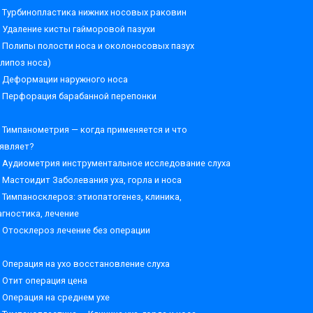
Турбинопластика нижних носовых раковин
Удаление кисты гайморовой пазухи
Полипы полости носа и околоносовых пазух
олипоз носа)
Деформации наружного носа
Перфорация барабанной перепонки
Тимпанометрия — когда применяется и что
являет?
Аудиометрия инструментальное исследование слуха
Мастоидит Заболевания уха, горла и носа
Тимпаносклероз: этиопатогенез, клиника,
агностика, лечение
Отосклероз лечение без операции
Операция на ухо восстановление слуха
Отит операция цена
Операция на среднем ухе