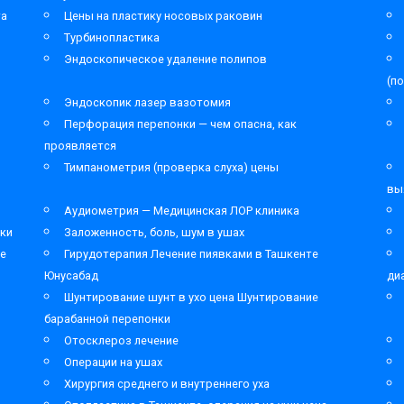
та
Цены на пластику носовых раковин
Турбинопластика
Эндоскопическое удаление полипов
(п
Эндоскопик лазер вазотомия
Перфорация перепонки — чем опасна, как
проявляется
Тимпанометрия (проверка слуха) цены
вы
Аудиометрия — Медицинская ЛОР клиника
ки
Заложенность, боль, шум в ушах
ре
Гирудотерапия Лечение пиявками в Ташкенте
Юнусабад
ди
Шунтирование шунт в ухо цена Шунтирование
барабанной перепонки
Отосклероз лечение
Операции на ушах
Хирургия среднего и внутреннего уха