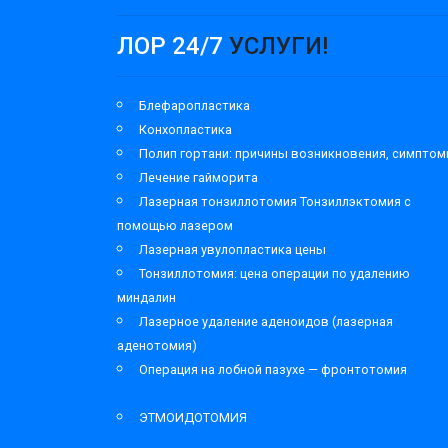
ЛОР 24/7
УСЛУГИ!
Блефаропластика
Конхопластика
Полип гортани: причины возникновения, симпто
Лечение гайморита
Лазерная тонзиллотомия Тонзиллэктомия с
помощью лазером
Лазерная увулопластика цены
Тонзиллотомия: цена операции по удалению
миндалин
Лазерное удаление аденоидов (лазерная
аденотомия)
Операция на лобной пазухе — фронтотомия
ЭТМОИДОТОМИЯ