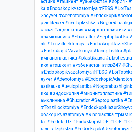
астика
#ташкент
#узбекистан
#лор247
#
ka
#Endoskopikvazatomiya
#FESS
#LorTas
Sheyver
#Adenotomiya
#EndoskopikAdenot
plastikauxa
#uvuloplastika
#Nogorabushligi
стика
#эндоскопия
#мирингопластика
#
оламклиника
#Shuxratlor
#Septoplastika
#
ntr
#Tonzilloektomiya
#EndoskopiklazerShe
#EndoskopikVazatomiya
#Rinoplastika
#pla
импанопластика
#plastikauxa
#plasticsurg
ика
#ташкент
#узбекистан
#лор247
#Shu
#Endoskopikvazatomiya
#FESS
#LorTashk
eyver
#Adenotomiya
#EndoskopikAdenotonz
astikauxa
#uvuloplastika
#Nogorabushligini
ика
#эндоскопия
#мирингопластика
#ти
амклиника
#Shuxratlor
#Septoplastika
#En
#Tonzilloektomiya
#EndoskopiklazerSheyv
doskopikVazatomiya
#Rinoplastika
#plasti
lor
#EndolorUz
#EndoskopikLOR
#LOR
#LO
stan
#Tajikistan
#EndoskopikAdenotomiya