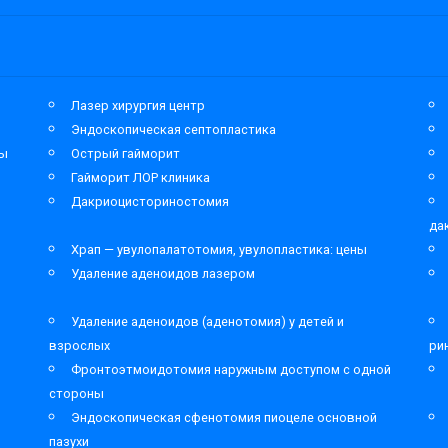
Лазер хирургия центр
Эндоскопическая септопластика
мы
Острый гайморит
Гайморит ЛОР клиника
Дакриоцисториностомия
да
Храп — увулопалатотомия, увулопластика: цены
Удаление аденоидов лазером
Удаление аденоидов (аденотомия) у детей и
взрослых
ри
Фронтоэтмоидотомия наружным доступом с одной
стороны
Эндоскопическая сфенотомия пиоцеле основной
пазухи