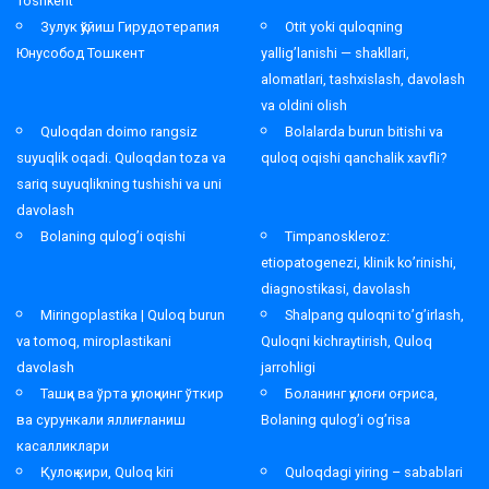
Toshkent
Зулук қўйиш Гирудотерапия
Otit yoki quloqning
Юнусобод Тошкент
yallig’lanishi — shakllari,
alomatlari, tashxislash, davolash
va oldini olish
Quloqdan doimo rangsiz
Bolalarda burun bitishi va
suyuqlik oqadi. Quloqdan toza va
quloq oqishi qanchalik xavfli?
sariq suyuqlikning tushishi va uni
davolash
Bolaning qulog’i oqishi
Timpanoskleroz:
etiopatogenezi, klinik ko’rinishi,
diagnostikasi, davolash
Miringoplastika | Quloq burun
Shalpang quloqni to’g’irlash,
va tomoq, miroplastikani
Quloqni kichraytirish, Quloq
davolash
jarrohligi
Ташқи ва ўрта қулоқнинг ўткир
Боланинг қулоғи оғриса,
ва сурункали яллиғланиш
Bolaning qulog’i og’risa
касалликлари
Қулоқ кири, Quloq kiri
Quloqdagi yiring – sabablari