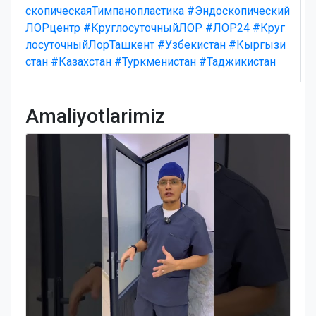
скопическаяТимпанопластика
#Эндоскопический
ЛОРцентр
#КруглосуточныйЛОР
#ЛОР24
#Круг
лосуточныйЛорТашкент
#Узбекистан
#Кыргызи
стан
#Казахстан
#Туркменистан
#Таджикистан
Amaliyotlarimiz