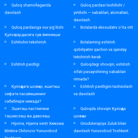
Quloq shamollaganda
Quloq pardasi teshilishi /
davolash
yirtilishi — sabablari, alomatlari,
davolash
Quloq pardasiga suv yig’ilishi
Bolalarda ekssudativ o’rta otit
Қулоқ пардасига сув йиғилиши
Eshitishni tekshirish
Bolalarning eshitish
qobiliyatini qachon va qanday
tekshirish kerak
Eshitish pastligi
Quloqdagi shovqin, eshitish
sifati pasayishining sabablari
nimada?
Қулоқдаги шовқин, эшитиш
Eshitish pastligini tashxislash
сифати пасайишининг
va davolash
сабаблари нимада?
Эшитиш пастлигини
Quloqda shovqin Қулоқда
ташхислаш ва даволаш
шовқин
Hijoma, Hijama sentr Хижома
Giruduterapiya Zuluk bilan
klinkina Chilonzor Yunusobod
davolash Yunusobod Toshkent