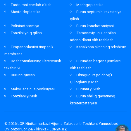
Eardrumni chetlab o’tish
Meringoplastika
Mastoidoplastika
Burun septumini rezektsiya
qilish
Polisinototomiya
Burun konchotomiyasi
Tonzilni yo’q qilish
Zamonaviy usullar bilan
adenoidlarni olib tashlash
Timpanoplastisi timpanik
Kasalxona skrinning tekshiruvi
membrana
Bosh tomirlarining ultratovush
Burundan begona jismlarni
tekshiruvi
olib tashlash
Burunni yuvish
Oltingugurt po’chog’i.
Quloqlarni yuvish
Maksiller sinus ponksiyasi
Burunni yuvish
Tonzilani yuvish
Burun shilliq qavatining
kateterizatsiyasi
© 2026
LOR klinika markazi Hijoma Zuluk sentr Toshkent Yunusobod
Chilonzor Lor 24/7 klinika -
LOR24.UZ