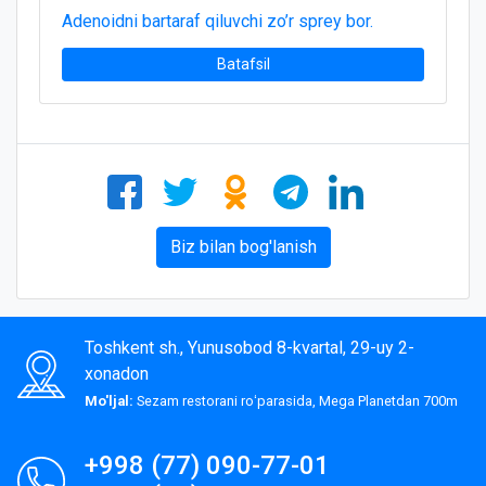
Adenoidni bartaraf qiluvchi zo’r sprey bor.
Batafsil
Biz bilan bog'lanish
Toshkent sh., Yunusobod 8-kvartal, 29-uy 2-
xonadon
Mo'ljal:
Sezam restorani roʻparasida, Mega Planetdan 700m
+998 (77) 090-77-01