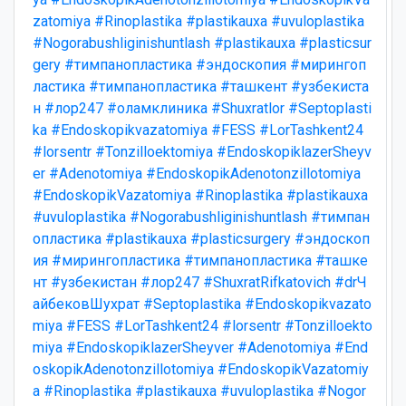
zatomiya
#Rinoplastika
#plastikauxa
#uvuloplastika
#Nogorabushliginishuntlash
#plastikauxa
#plasticsur
gery
#тимпанопластика
#эндоскопия
#мирингоп
ластика
#тимпанопластика
#ташкент
#узбекиста
н
#лор247
#оламклиника
#Shuxratlor
#Septoplasti
ka
#Endoskopikvazatomiya
#FESS
#LorTashkent24
#lorsentr
#Tonzilloektomiya
#EndoskopiklazerSheyv
er
#Adenotomiya
#EndoskopikAdenotonzillotomiya
#EndoskopikVazatomiya
#Rinoplastika
#plastikauxa
#uvuloplastika
#Nogorabushliginishuntlash
#тимпан
опластика
#plastikauxa
#plasticsurgery
#эндоскоп
ия
#мирингопластика
#тимпанопластика
#ташке
нт
#узбекистан
#лор247
#ShuxratRifkatovich
#drЧ
айбековШухрат
#Septoplastika
#Endoskopikvazato
miya
#FESS
#LorTashkent24
#lorsentr
#Tonzilloekto
miya
#EndoskopiklazerSheyver
#Adenotomiya
#End
oskopikAdenotonzillotomiya
#EndoskopikVazatomiy
a
#Rinoplastika
#plastikauxa
#uvuloplastika
#Nogor