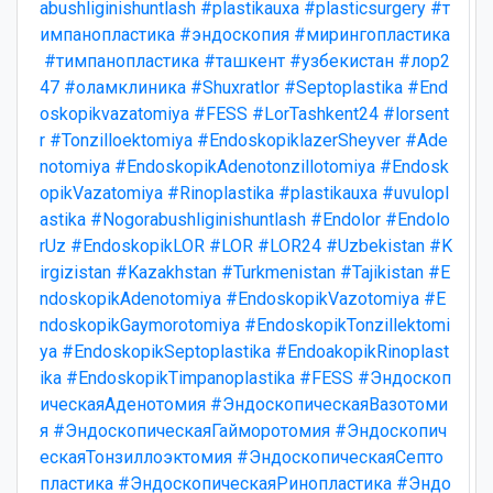
abushliginishuntlash
#plastikauxa
#plasticsurgery
#т
импанопластика
#эндоскопия
#мирингопластика
#тимпанопластика
#ташкент
#узбекистан
#лор2
47
#оламклиника
#Shuxratlor
#Septoplastika
#End
oskopikvazatomiya
#FESS
#LorTashkent24
#lorsent
r
#Tonzilloektomiya
#EndoskopiklazerSheyver
#Ade
notomiya
#EndoskopikAdenotonzillotomiya
#Endosk
opikVazatomiya
#Rinoplastika
#plastikauxa
#uvulopl
astika
#Nogorabushliginishuntlash
#Endolor
#Endolo
rUz
#EndoskopikLOR
#LOR
#LOR24
#Uzbekistan
#K
irgizistan
#Kazakhstan
#Turkmenistan
#Tajikistan
#E
ndoskopikAdenotomiya
#EndoskopikVazotomiya
#E
ndoskopikGaymorotomiya
#EndoskopikTonzillektomi
ya
#EndoskopikSeptoplastika
#EndoakopikRinoplast
ika
#EndoskopikTimpanoplastika
#FESS
#Эндоскоп
ическаяАденотомия
#ЭндоскопическаяВазотоми
я
#ЭндоскопическаяГайморотомия
#Эндоскопич
ескаяТонзиллоэктомия
#ЭндоскопическаяСепто
пластика
#ЭндоскопическаяРинопластика
#Эндо