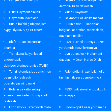
Сурункали гайморит
Gaymoritni operatsiya qilish
Jarrohlik bilan davolash
O’tkir Gaymorit sinusit
Yiringli Gaymorit
Gaymoritni davolash
Gaymorit Lor klinika markazi
Burun bo’shlig’ida yot jism –
Burun bitishi — sabablari,
Бурун бўшлиғида ёт жисм
belgilari, asoratlari, tashxislash,
davolash usullari
Blefaroplastika narxlari,
Lazerli tonzillotomiya Lazer
sharhlar
yordamida tonzillektomiya
Transkanalikulyar lazerli
Uvuloplastika – Horlamani
endoskopik
davolash – Oson Nafas Olish
dakriyosistorinostomiya (TLED)
Tonzillotomiya: bodomsimon
Adenoidlarni lazer bilan olib
bezni olib tashlash
tashlash (lazer adenotomiya)
operatsiyasining narxi
Bolalar va kattalardagi
FESS funktsional endoskopik
adenoidlarni (adenotomiya) olib
rinosurgiya
tashlash
Endoskopik Lazer yordamida
Endoskopik Lazer yordamida