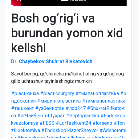
Bosh og‘rig‘i va
burundan yomon xid
kelishi
Dr. Chaybekov Shuhrat Rivkatovich
Savol bering, qo’shimcha ma’lumot oling va qo’ng’iroq
qilib uchrashuv tayinlashingiz mumkin.
#plastikauxa
#plasticsurgery
#тимпанопластика
#э
ндоскопия
#мирингопластика
#тимпанопластика
#ташкент
#узбекистан
#лор247
#ShuxratRifkatovi
ch
#drЧайбековШухрат
#Septoplastika
#Endoskopi
kvazatomiya
#FESS
#LorTashkent24
#lorsentr
#Ton
zilloektomiya
#EndoskopiklazerSheyver
#Adenotomi
ya
#EndoskopikAdenotonzillotomiya
#EndoskopikVa