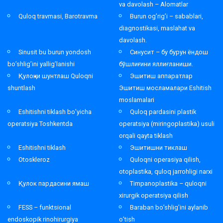
va davolash – Alomatlar
Quloq travmasi, Barotravma
Burun og’rig’i – sabablari,
diagnostikasi, maslahat va
davolash.
Sinusit bu burun yondosh
Синусит – бу бурун ёндош
bo’shlig’ini yallig’lanishi
бўшлиғини яллиғланиши.
Қулоқни шунтлаш Quloqni
Эшитиш аппаратлар
shuntlash
Эшитиш мосламалари Eshitish
moslamalari
Eshitishni tiklash bo’yicha
Quloq pardasini plastik
operatsiya Toshkentda
operatsiya (miringoplastika) usuli
orqali qayta tiklash
Eshitishni tiklash
Эшитишни тиклаш
Otoskleroz
Quloqni operasiya qilish,
otoplastika, quloq jarrohligi narxi
Қулок пардасини ямаш
Timpanoplastika – quloqni
xirurgik operatsiya qilish
FESS – funktsional
Baraban bo’shlig’ini aylanib
endoskopik rinohirurgiya
o’tish