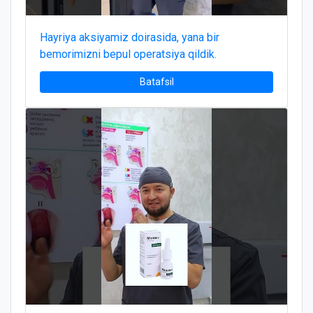
Hayriya aksiyamiz doirasida, yana bir
bemorimizni bepul operatsiya qildik.
Batafsil