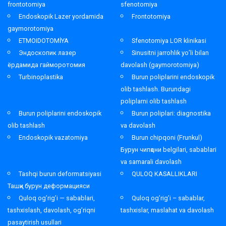
frontotomiya
sfenotomiya
Endoskopik Lazer yordamida
Frontotomiya
gaymorotomiya
ETMOIDOTOMİYA
Sfenotomiya LOR klinikasi
Эндоскопик лазер
Sinusitni jarrohlik yo’li bilan
ёрдамида гайморотомия
davolash (gaymorotomiya)
Turbinoplastika
Burun poliplarini endoskopik
olib tashlash. Burundagi
poliplarni olib tashlash
Burun poliplarini endoskopik
Burun poliplari: diagnostika
olib tashlash
va davolash
Endoskopik vazatomiya
Burun chipqoni (Frunkul)
Бурун чипқони belgilari, sabablari
va samarali davolash
Tashqi burun deformatsiyasi
QULOQ KASALLIKLARI
Ташқи бурун деформацияси
Quloq og’rig’i — sabablari,
Quloq og’rig’i – sabablar,
tashxislash, davolash, og’riqni
tashxislar, maslahat va davolash
pasaytirish usullari