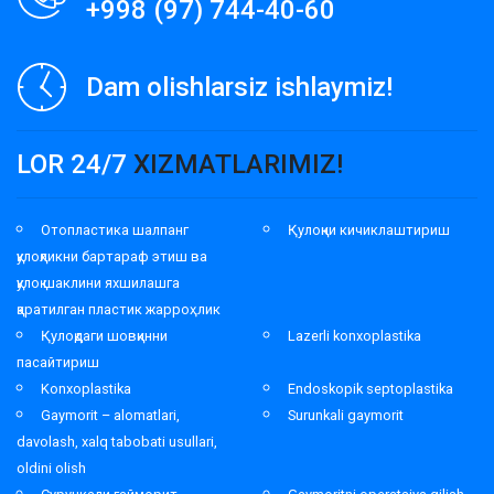
+998 (97) 744-40-60
Dam olishlarsiz ishlaymiz!
LOR 24/7
XIZMATLARIMIZ!
Отопластика шалпанг
Қулоқни кичиклаштириш
қулоқликни бартараф этиш ва
қулоқ шаклини яхшилашга
қаратилган пластик жарроҳлик
Қулоқдаги шовқинни
Lazerli konxoplastika
пасайтириш
Konxoplastika
Endoskopik septoplastika
Gaymorit – alomatlari,
Surunkali gaymorit
davolash, xalq tabobati usullari,
oldini olish