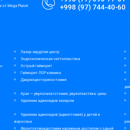
+998 (97) 744-40-60
 от Mega Planet
Лазер хирургия центр
Эндоскопическая септопластика
мы
Острый гайморит
Гайморит ЛОР клиника
Дакриоцисториностомия
да
Храп — увулопалатотомия, увулопластика: цены
Удаление аденоидов лазером
Удаление аденоидов (аденотомия) у детей и
взрослых
ри
Фронтоэтмоидотомия наружным доступом с одной