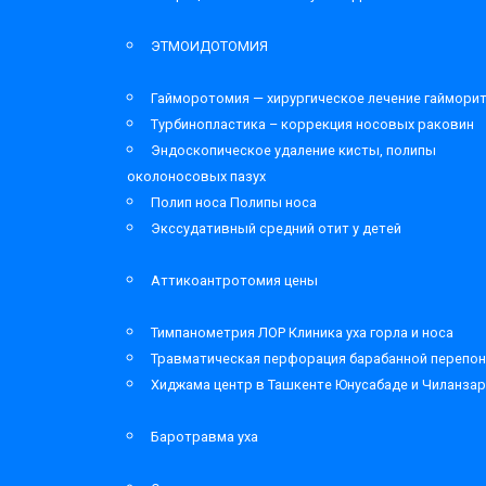
ЭТМОИДОТОМИЯ
Гайморотомия — хирургическое лечение гаймори
Турбинопластика – коррекция носовых раковин
Эндоскопическое удаление кисты, полипы
околоносовых пазух
Полип носа Полипы носа
Экссудативный средний отит у детей
Аттикоантротомия цены
Тимпанометрия ЛОР Клиника уха горла и носа
Травматическая перфорация барабанной перепон
Хиджама центр в Ташкенте Юнусабаде и Чиланза
Баротравма уха