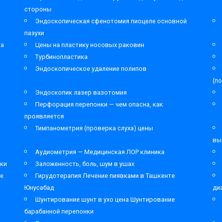
стороны
Эндоскопическая сфенотомия пиоцеле основной
пазухи
та
Цены на пластику носовых раковин
Турбинопластика
Эндоскопическое удаление полипов
(п
Эндоскопик лазер вазотомия
Перфорация перепонки — чем опасна, как
проявляется
Тимпанометрия (проверка слуха) цены
вы
Аудиометрия — Медицинская ЛОР клиника
ки
Заложенность, боль, шум в ушах
ре
Гирудотерапия Лечение пиявками в Ташкенте
Юнусабад
ди
Шунтирование шунт в ухо цена Шунтирование
барабанной перепонки