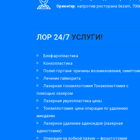
Ориентир:
напротив ресторана Sezam, 700м
ЛОР 24/7
УСЛУГИ!
Блефаропластика
Конхопластика
Полип гортани: причины возникновения, симпто
Лечение гайморита
Лазерная тонзиллотомия Тонзиллэктомия с
помощью лазером
Лазерная увулопластика цены
Тонзиллотомия: цена операции по удалению
миндалин
Лазерное удаление аденоидов (лазерная
аденотомия)
Операция на лобной пазухе — фронтотомия