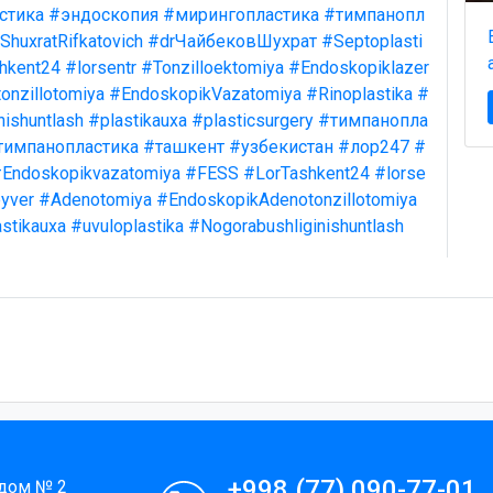
стика
#эндоскопия
#мирингопластика
#тимпанопл
ShuxratRifkatovich
#drЧайбековШухрат
#Septoplasti
hkent24
#lorsentr
#Tonzilloektomiya
#Endoskopiklazer
onzillotomiya
#EndoskopikVazatomiya
#Rinoplastika
#
nishuntlash
#plastikauxa
#plasticsurgery
#тимпанопла
тимпанопластика
#ташкент
#узбекистан
#лор247
#
Endoskopikvazatomiya
#FESS
#LorTashkent24
#lorse
yver
#Adenotomiya
#EndoskopikAdenotonzillotomiya
stikauxa
#uvuloplastika
#Nogorabushliginishuntlash
+998 (77) 090-77-01
 дом № 2