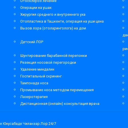
Отосклероз лечение
Операции на ушах
Хирургия среднего и внутреннего уха
Отопластика в Ташкенте, операция на уши цена
Вызов лора (отоларинголога) на дом
да
Детский ЛОР
ри
Шунтирование барабанной перепонки
Резекция носовой перегородки
Удаление миндалин
Госпитальный скрининг
Тампонада носа
Промывание носа методом перемещения
Лазеротерапия
Дистанционная (онлайн) консультация врача
е Юнусабаде Чиланзар Лор 24/7