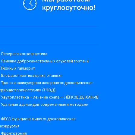
круглосуточно!
Лазерная конхопластика
Лечение доброкачественных опухолей гортани
Гнойный гайморит
Блефаропластика цены, отзывы
Трансканаликулярная лазерная эндоскопическая
криоцисториностомия (ТЛЭД)
Увулопластика – лечение храпа — ЛЁГКОЕ ДЫХАНИЕ
Удаление аденоидов современными методами
ФЕСС функциональная эндоскопическая
нохирургия
Фронтотомия