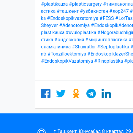
#plastikauxa
#plasticsurgery
#тимпанопла
астика
#ташкент
#узбекистан
#лор247
#
ka
#Endoskopikvazatomiya
#FESS
#LorTas
Sheyver
#Adenotomiya
#EndoskopikAdenot
plastikauxa
#uvuloplastika
#Nogorabushligi
стика
#эндоскопия
#мирингопластика
#
оламклиника
#Shuxratlor
#Septoplastika
#
ntr
#Tonzilloektomiya
#EndoskopiklazerShe
#EndoskopikVazatomiya
#Rinoplastika
#pla
г. Ташкент, Юнусабад 8 квартал, 29