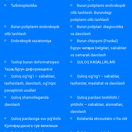
Turbinoplastika
Burun poliplarini endoskopik
olib tashlash. Burundagi
poliplarni olib tashlash
Burun poliplarini endoskopik
Burun poliplari: diagnostika
olib tashlash
va davolash
Endoskopik vazatomiya
Burun chipqoni (Frunkul)
Бурун чипқони belgilari, sabablari
va samarali davolash
Tashqi burun deformatsiyasi
QULOQ KASALLIKLARI
Ташқи бурун деформацияси
Quloq og’rig’i — sabablari,
Quloq og’rig’i – sabablar,
tashxislash, davolash, og’riqni
tashxislar, maslahat va davolash
pasaytirish usullari
Quloq shamollaganda
Quloq pardasi teshilishi /
davolash
yirtilishi — sabablari, alomatlari,
davolash
Quloq pardasiga suv yig’ilishi
Bolalarda ekssudativ o’rta otit
Қулоқ пардасига сув йиғилиши