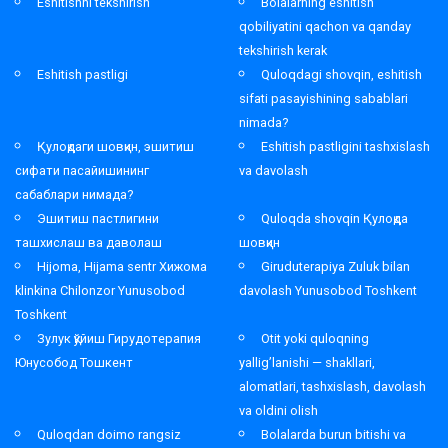
Eshitishni tekshirish
Bolalarning eshitish
qobiliyatini qachon va qanday
tekshirish kerak
Eshitish pastligi
Quloqdagi shovqin, eshitish
sifati pasayishining sabablari
nimada?
Қулоқдаги шовқин, эшитиш
Eshitish pastligini tashxislash
сифати пасайишининг
va davolash
сабаблари нимада?
Эшитиш пастлигини
Quloqda shovqin Қулоқда
ташхислаш ва даволаш
шовқин
Hijoma, Hijama sentr Хижома
Giruduterapiya Zuluk bilan
klinkina Chilonzor Yunusobod
davolash Yunusobod Toshkent
Toshkent
Зулук қўйиш Гирудотерапия
Otit yoki quloqning
Юнусобод Тошкент
yallig’lanishi — shakllari,
alomatlari, tashxislash, davolash
va oldini olish
Quloqdan doimo rangsiz
Bolalarda burun bitishi va