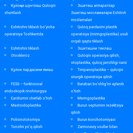
Қулоқни шунтлаш Quloqni
Эшитиш аппаратлар
shuntlash
Эшитиш мосламалари Eshitish
moslamalari
Eshitishni tiklash bo’yicha
Quloq pardasini plastik
operatsiya Toshkentda
operatsiya (miringoplastika) usuli
orqali qayta tiklash
Eshitishni tiklash
Эшитишни тиклаш
Otoskleroz
Quloqni operasiya qilish,
otoplastika, quloq jarrohligi narxi
Қулок пардасини ямаш
Timpanoplastika – quloqni
xirurgik operatsiya qilish
FESS – funktsional
Baraban bo’shlig’ini aylanib
endoskopik rinohirurgiya
o’tish
Eardrumni chetlab o’tish
Meringoplastika
Mastoidoplastika
Burun septumini rezektsiya
qilish
Polisinototomiya
Burun konchotomiyasi
Tonzilni yo’q qilish
Zamonaviy usullar bilan