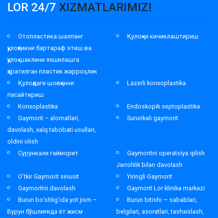
LOR 24/7
XIZMATLARIMIZ!
Отопластика шалпанг
Қулоқни кичиклаштириш
қулоқликни бартараф этиш ва
қулоқ шаклини яхшилашга
қаратилган пластик жарроҳлик
Қулоқдаги шовқинни
Lazerli konxoplastika
пасайтириш
Konxoplastika
Endoskopik septoplastika
Gaymorit – alomatlari,
Surunkali gaymorit
davolash, xalq tabobati usullari,
oldini olish
Сурункали гайморит
Gaymoritni operatsiya qilish
Jarrohlik bilan davolash
O’tkir Gaymorit sinusit
Yiringli Gaymorit
Gaymoritni davolash
Gaymorit Lor klinika markazi
Burun bo’shlig’ida yot jism –
Burun bitishi — sabablari,
Бурун бўшлиғида ёт жисм
belgilari, asoratlari, tashxislash,