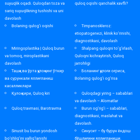
suyuqlik oqadi. Quloqdan toza va
quloq oqishi qanchalik xavfli?
sariq suyuqlikning tushishi va uni
davolash
Bolaning qulog’i oqishi
Timpanoskleroz:
etiopatogenezi, klinik ko’rinishi,
diagnostikasi, davolash
Miringoplastika | Quloq burun
Shalpang quloqni to’g’irlash,
va tomoq, miroplastikani
Quloqni kichraytirish, Quloq
davolash
jarrohligi
Ташқи ва ўрта қулоқнинг ўткир
Боланинг қулоғи оғриса,
ва сурункали яллиғланиш
Bolaning qulog’i og’risa
касалликлари
Қулоқ кири, Quloq kiri
Quloqdagi yiring – sabablari
va davolash – Alomatlar
Quloq travmasi, Barotravma
Burun og’rig’i – sabablari,
diagnostikasi, maslahat va
davolash.
Sinusit bu burun yondosh
Синусит – бу бурун ёндош
bo’shlig’ini yallig’lanishi
бўшлиғини яллиғланиши.