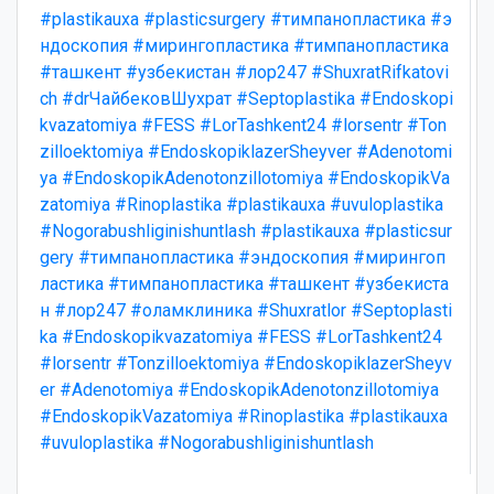
#plastikauxa
#plasticsurgery
#тимпанопластика
#э
ндоскопия
#мирингопластика
#тимпанопластика
#ташкент
#узбекистан
#лор247
#ShuxratRifkatovi
ch
#drЧайбековШухрат
#Septoplastika
#Endoskopi
kvazatomiya
#FESS
#LorTashkent24
#lorsentr
#Ton
zilloektomiya
#EndoskopiklazerSheyver
#Adenotomi
ya
#EndoskopikAdenotonzillotomiya
#EndoskopikVa
zatomiya
#Rinoplastika
#plastikauxa
#uvuloplastika
#Nogorabushliginishuntlash
#plastikauxa
#plasticsur
gery
#тимпанопластика
#эндоскопия
#мирингоп
ластика
#тимпанопластика
#ташкент
#узбекиста
н
#лор247
#оламклиника
#Shuxratlor
#Septoplasti
ka
#Endoskopikvazatomiya
#FESS
#LorTashkent24
#lorsentr
#Tonzilloektomiya
#EndoskopiklazerSheyv
er
#Adenotomiya
#EndoskopikAdenotonzillotomiya
#EndoskopikVazatomiya
#Rinoplastika
#plastikauxa
#uvuloplastika
#Nogorabushliginishuntlash