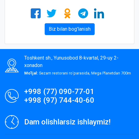
Biz bilan bog'lanish
Toshkent sh., Yunusobod 8-kvartal, 29-uy 2-
xonadon
Mo'ljal:
Sezam restorani roʻparasida, Mega Planetdan 700m
+998 (77) 090-77-01
+998 (97) 744-40-60
Dam olishlarsiz ishlaymiz!