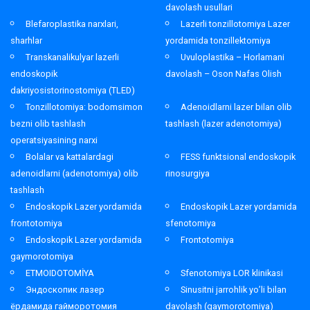
davolash usullari
Blefaroplastika narxlari,
Lazerli tonzillotomiya Lazer
sharhlar
yordamida tonzillektomiya
Transkanalikulyar lazerli
Uvuloplastika – Horlamani
endoskopik
davolash – Oson Nafas Olish
dakriyosistorinostomiya (TLED)
Tonzillotomiya: bodomsimon
Adenoidlarni lazer bilan olib
bezni olib tashlash
tashlash (lazer adenotomiya)
operatsiyasining narxi
Bolalar va kattalardagi
FESS funktsional endoskopik
adenoidlarni (adenotomiya) olib
rinosurgiya
tashlash
Endoskopik Lazer yordamida
Endoskopik Lazer yordamida
frontotomiya
sfenotomiya
Endoskopik Lazer yordamida
Frontotomiya
gaymorotomiya
ETMOIDOTOMİYA
Sfenotomiya LOR klinikasi
Эндоскопик лазер
Sinusitni jarrohlik yo’li bilan
ёрдамида гайморотомия
davolash (gaymorotomiya)