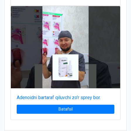
Adenoidni bartaraf qiluvchi zo’r sprey bor.
Batafsil