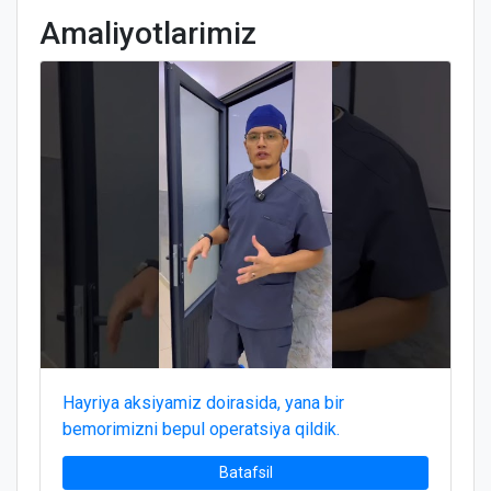
Amaliyotlarimiz
Hayriya aksiyamiz doirasida, yana bir
bemorimizni bepul operatsiya qildik.
Batafsil