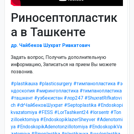
Риносептопластик
а в Ташкенте
др. Чайбеков Шухрат Ривкатович
Задать вопрос, Получить дополнительную
информацию, Записаться на прием Вы можете
позвонив.
#plastikauxa
#plasticsurgery
#тимпанопластика
#э
ндоскопия
#мирингопластика
#тимпанопластика
#ташкент
#узбекистан
#лор247
#ShuxratRifkatovi
ch
#drЧайбековШухрат
#Septoplastika
#Endoskopi
kvazatomiya
#FESS
#LorTashkent24
#lorsentr
#Ton
zilloektomiya
#EndoskopiklazerSheyver
#Adenotomi
ya
#EndoskopikAdenotonzillotomiya
#EndoskopikVa
zatomiya
#Rinoplastika
#plastikauxa
#uvuloplastika