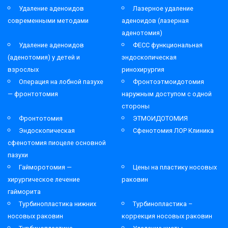
Удаление аденоидов
Лазерное удаление
современными методами
аденоидов (лазерная
аденотомия)
Удаление аденоидов
ФЕСС функциональная
(аденотомия) у детей и
эндоскопическая
взрослых
ринохирургия
Операция на лобной пазухе
Фронтоэтмоидотомия
— фронтотомия
наружным доступом с одной
стороны
Фронтотомия
ЭТМОИДОТОМИЯ
Эндоскопическая
Сфенотомия ЛОР Клиника
сфенотомия пиоцеле основной
пазухи
Гайморотомия —
Цены на пластику носовых
хирургическое лечение
раковин
гайморита
Турбинопластика нижних
Турбинопластика –
носовых раковин
коррекция носовых раковин