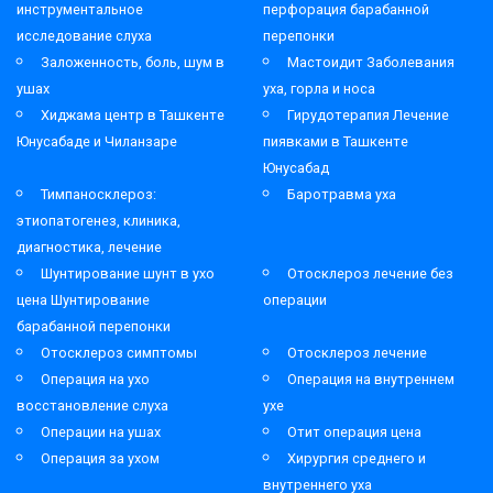
инструментальное
перфорация барабанной
исследование слуха
перепонки
Заложенность, боль, шум в
Мастоидит Заболевания
ушах
уха, горла и носа
Хиджама центр в Ташкенте
Гирудотерапия Лечение
Юнусабаде и Чиланзаре
пиявками в Ташкенте
Юнусабад
Тимпаносклероз:
Баротравма уха
этиопатогенез, клиника,
диагностика, лечение
Шунтирование шунт в ухо
Отосклероз лечение без
цена Шунтирование
операции
барабанной перепонки
Отосклероз симптомы
Отосклероз лечение
Операция на ухо
Операция на внутреннем
восстановление слуха
ухе
Операции на ушах
Отит операция цена
Операция за ухом
Хирургия среднего и
внутреннего уха