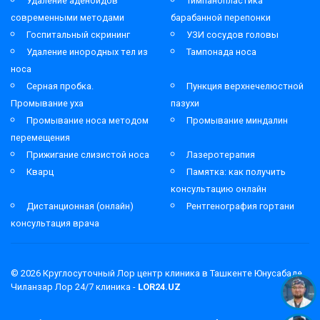
Удаление аденоидов
Тимпанопластика
современными методами
барабанной перепонки
Госпитальный скрининг
УЗИ сосудов головы
Удаление инородных тел из
Тампонада носа
носа
Серная пробка.
Пункция верхнечелюстной
Промывание уха
пазухи
Промывание носа методом
Промывание миндалин
перемещения
Прижигание слизистой носа
Лазеротерапия
Кварц
Памятка: как получить
консультацию онлайн
Дистанционная (онлайн)
Рентгенография гортани
консультация врача
© 2026
Круглосуточный Лор центр клиника в Ташкенте Юнусабаде
Чиланзар Лор 24/7 клиника -
LOR24.UZ