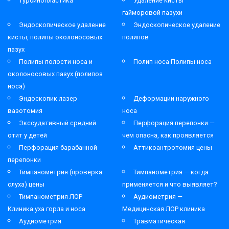
Турбинопластика
Удаление кисты
гайморовой пазухи
Эндоскопическое удаление
Эндоскопическое удаление
кисты, полипы околоносовых
полипов
пазух
Полипы полости носа и
Полип носа Полипы носа
околоносовых пазух (полипоз
носа)
Эндоскопик лазер
Деформации наружного
вазотомия
носа
Экссудативный средний
Перфорация перепонки —
отит у детей
чем опасна, как проявляется
Перфорация барабанной
Аттикоантротомия цены
перепонки
Тимпанометрия (проверка
Тимпанометрия — когда
слуха) цены
применяется и что выявляет?
Тимпанометрия ЛОР
Аудиометрия —
Клиника уха горла и носа
Медицинская ЛОР клиника
Аудиометрия
Травматическая