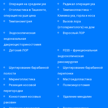
Операция на среднем ухе
Радикал операция уха
Отопластика в Ташкенте,
Тимпанопластика —
операция на уши цена
Клиника уха, горла и носа
Тимпанометрия
Вызов лора
(отоларинголога) на дом
Эндоскопическая
Взрослый ЛОР
эндоназальная
дакриоцисториностомия
Детский ЛОР
FESS – функциональная
эндоскопическая
ринохирургия
Шунтирование барабанной
Шунтирование барабанной
полости
перепонки
Мирингопластика
Мастоидопластика
Резекция носовой
Полисинусотомия
перегородки
Конхотомия носовых
Удаление миндалин
раковин