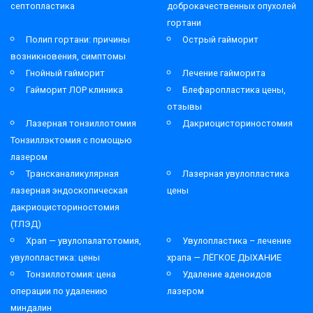
септопластика
доброкачественных опухолей
гортани
Полип гортани: причины
Острый гайморит
возникновения, симптомы
Гнойный гайморит
Лечение гайморита
Гайморит ЛОР клиника
Блефаропластика цены,
отзывы
Лазерная тонзиллотомия
Дакриоцисториностомия
Тонзиллэктомия с помощью
лазером
Трансканаликулярная
Лазерная увулопластика
лазерная эндоскопическая
цены
дакриоцисториностомия
(ТЛЭД)
Храп — увулопалатотомия,
Увулопластика – лечение
увулопластика: цены
храпа — ЛЁГКОЕ ДЫХАНИЕ
Тонзиллотомия: цена
Удаление аденоидов
операции по удалению
лазером
миндалин