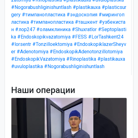
#Nogorabushliginishuntlash
#plastikauxa
#plasticsur
gery
#тимпанопластика
#эндоскопия
#мирингоп
ластика
#тимпанопластика
#ташкент
#узбекиста
н
#лор247
#оламклиника
#Shuxratlor
#Septoplasti
ka
#Endoskopikvazatomiya
#FESS
#LorTashkent24
#lorsentr
#Tonzilloektomiya
#EndoskopiklazerSheyv
er
#Adenotomiya
#EndoskopikAdenotonzillotomiya
#EndoskopikVazatomiya
#Rinoplastika
#plastikauxa
#uvuloplastika
#Nogorabushliginishuntlash
Наши операции