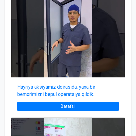
Hayriya aksiyamiz doirasida, yana bir
bemorimizni bepul operatsiya qildik.
Batafsil