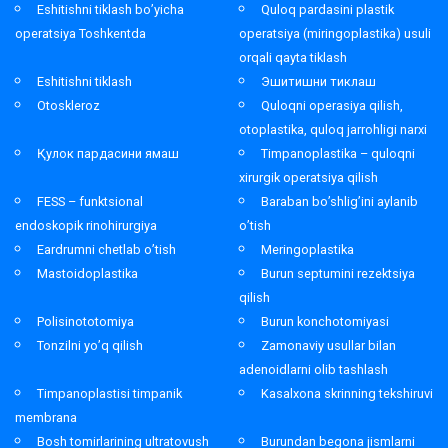
Eshitishni tiklash bo’yicha
Quloq pardasini plastik
operatsiya Toshkentda
operatsiya (miringoplastika) usuli
orqali qayta tiklash
Eshitishni tiklash
Эшитишни тиклаш
Otoskleroz
Quloqni operasiya qilish,
otoplastika, quloq jarrohligi narxi
Қулок пардасини ямаш
Timpanoplastika – quloqni
xirurgik operatsiya qilish
FESS – funktsional
Baraban bo’shlig’ini aylanib
endoskopik rinohirurgiya
o’tish
Eardrumni chetlab o’tish
Meringoplastika
Mastoidoplastika
Burun septumini rezektsiya
qilish
Polisinototomiya
Burun konchotomiyasi
Tonzilni yo’q qilish
Zamonaviy usullar bilan
adenoidlarni olib tashlash
Timpanoplastisi timpanik
Kasalxona skrinning tekshiruvi
membrana
Bosh tomirlarining ultratovush
Burundan begona jismlarni