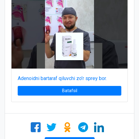
Adenoidni bartaraf qiluvchi zo’r sprey bor.
Batafsil