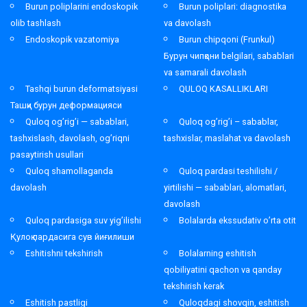
Burun poliplarini endoskopik
Burun poliplari: diagnostika
olib tashlash
va davolash
Endoskopik vazatomiya
Burun chipqoni (Frunkul)
Бурун чипқони belgilari, sabablari
va samarali davolash
Tashqi burun deformatsiyasi
QULOQ KASALLIKLARI
Ташқи бурун деформацияси
Quloq og’rig’i — sabablari,
Quloq og’rig’i – sabablar,
tashxislash, davolash, og’riqni
tashxislar, maslahat va davolash
pasaytirish usullari
Quloq shamollaganda
Quloq pardasi teshilishi /
davolash
yirtilishi — sabablari, alomatlari,
davolash
Quloq pardasiga suv yig’ilishi
Bolalarda ekssudativ o’rta otit
Қулоқ пардасига сув йиғилиши
Eshitishni tekshirish
Bolalarning eshitish
qobiliyatini qachon va qanday
tekshirish kerak
Eshitish pastligi
Quloqdagi shovqin, eshitish