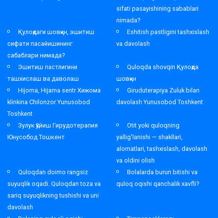
sifati pasayishining sabablari
nimada?
Қулоқдаги шовқин, эшитиш
Eshitish pastligini tashxislash
сифати пасайишининг
va davolash
сабаблари нимада?
Эшитиш пастлигини
Quloqda shovqin Қулоқда
ташхислаш ва даволаш
шовқин
Hijoma, Hijama sentr Хижома
Giruduterapiya Zuluk bilan
klinkina Chilonzor Yunusobod
davolash Yunusobod Toshkent
Toshkent
Зулук қўйиш Гирудотерапия
Otit yoki quloqning
Юнусобод Тошкент
yallig’lanishi — shakllari,
alomatlari, tashxislash, davolash
va oldini olish
Quloqdan doimo rangsiz
Bolalarda burun bitishi va
suyuqlik oqadi. Quloqdan toza va
quloq oqishi qanchalik xavfli?
sariq suyuqlikning tushishi va uni
davolash