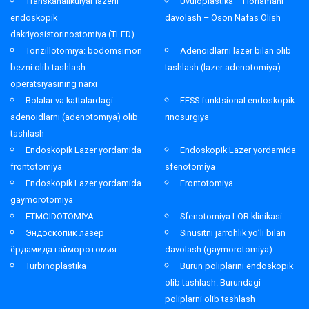
Transkanalikulyar lazerli
Uvuloplastika – Horlamani
endoskopik
davolash – Oson Nafas Olish
dakriyosistorinostomiya (TLED)
Tonzillotomiya: bodomsimon
Adenoidlarni lazer bilan olib
bezni olib tashlash
tashlash (lazer adenotomiya)
operatsiyasining narxi
Bolalar va kattalardagi
FESS funktsional endoskopik
adenoidlarni (adenotomiya) olib
rinosurgiya
tashlash
Endoskopik Lazer yordamida
Endoskopik Lazer yordamida
frontotomiya
sfenotomiya
Endoskopik Lazer yordamida
Frontotomiya
gaymorotomiya
ETMOIDOTOMİYA
Sfenotomiya LOR klinikasi
Эндоскопик лазер
Sinusitni jarrohlik yo’li bilan
ёрдамида гайморотомия
davolash (gaymorotomiya)
Turbinoplastika
Burun poliplarini endoskopik
olib tashlash. Burundagi
poliplarni olib tashlash