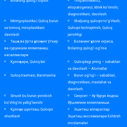
Bolaning qulog’i oqishi
Timpanoskleroz:
etiopatogenezi, klinik ko’rinishi,
diagnostikasi, davolash
Miringoplastika | Quloq burun
Shalpang quloqni to’g’irlash,
va tomoq, miroplastikani
Quloqni kichraytirish, Quloq
davolash
jarrohligi
Ташқи ва ўрта қулоқнинг ўткир
Боланинг қулоғи оғриса,
ва сурункали яллиғланиш
Bolaning qulog’i og’risa
касалликлари
Қулоқ кири, Quloq kiri
Quloqdagi yiring – sabablari
va davolash – Alomatlar
Quloq travmasi, Barotravma
Burun og’rig’i – sabablari,
diagnostikasi, maslahat va
davolash.
Sinusit bu burun yondosh
Синусит – бу бурун ёндош
bo’shlig’ini yallig’lanishi
бўшлиғини яллиғланиши.
Қулоқни шунтлаш Quloqni
Эшитиш аппаратлар
shuntlash
Эшитиш мосламалари Eshitish
moslamalari