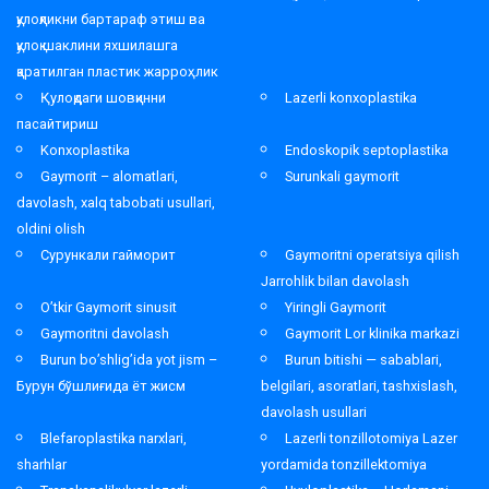
қулоқликни бартараф этиш ва
қулоқ шаклини яхшилашга
қаратилган пластик жарроҳлик
Қулоқдаги шовқинни
Lazerli konxoplastika
пасайтириш
Konxoplastika
Endoskopik septoplastika
Gaymorit – alomatlari,
Surunkali gaymorit
davolash, xalq tabobati usullari,
oldini olish
Сурункали гайморит
Gaymoritni operatsiya qilish
Jarrohlik bilan davolash
O’tkir Gaymorit sinusit
Yiringli Gaymorit
Gaymoritni davolash
Gaymorit Lor klinika markazi
Burun bo’shlig’ida yot jism –
Burun bitishi — sabablari,
Бурун бўшлиғида ёт жисм
belgilari, asoratlari, tashxislash,
davolash usullari
Blefaroplastika narxlari,
Lazerli tonzillotomiya Lazer
sharhlar
yordamida tonzillektomiya