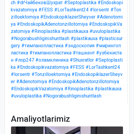
ch
#drЧайбековШухрат
#Septoplastika
#Endoskopi
kvazatomiya
#FESS
#LorTashkent24
#lorsentr
#Ton
zilloektomiya
#EndoskopiklazerSheyver
#Adenotomi
ya
#EndoskopikAdenotonzillotomiya
#EndoskopikVa
zatomiya
#Rinoplastika
#plastikauxa
#uvuloplastika
#Nogorabushliginishuntlash
#plastikauxa
#plasticsur
gery
#тимпанопластика
#эндоскопия
#мирингоп
ластика
#тимпанопластика
#ташкент
#узбекиста
н
#лор247
#оламклиника
#Shuxratlor
#Septoplasti
ka
#Endoskopikvazatomiya
#FESS
#LorTashkent24
#lorsentr
#Tonzilloektomiya
#EndoskopiklazerSheyv
er
#Adenotomiya
#EndoskopikAdenotonzillotomiya
#EndoskopikVazatomiya
#Rinoplastika
#plastikauxa
#uvuloplastika
#Nogorabushliginishuntlash
Amaliyotlarimiz