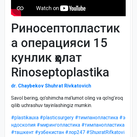
Риносептопластик
а операцияси 15
кунлик ҳолат
Rinoseptoplastika
dr. Chaybekov Shuhrat Rivkatovich
Savol bering, qo’shimcha ma’lumot oling va qo’ng’iroq
qilib uchrashuv tayinlashingiz mumkin.
#plastikauxa
#plasticsurgery
#тимпанопластика
#э
ндоскопия
#мирингопластика
#тимпанопластика
#ташкент
#узбекистан
#лор247
#ShuxratRifkatovi