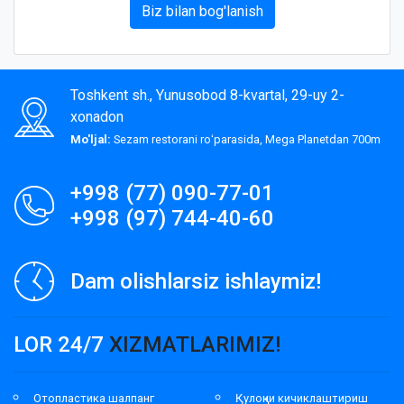
Biz bilan bog'lanish
Toshkent sh., Yunusobod 8-kvartal, 29-uy 2-
xonadon
Mo'ljal:
Sezam restorani roʻparasida, Mega Planetdan 700m
+998 (77) 090-77-01
+998 (97) 744-40-60
Dam olishlarsiz ishlaymiz!
LOR 24/7
XIZMATLARIMIZ!
Отопластика шалпанг
Қулоқни кичиклаштириш