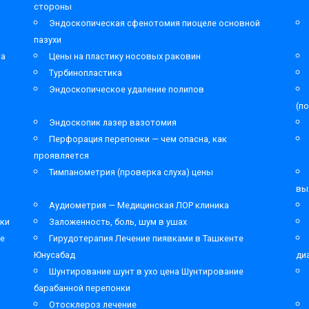
стороны
Эндоскопическая сфенотомия пиоцеле основной
пазухи
та
Цены на пластику носовых раковин
Турбинопластика
Эндоскопическое удаление полипов
(п
Эндоскопик лазер вазотомия
Перфорация перепонки — чем опасна, как
проявляется
Тимпанометрия (проверка слуха) цены
вы
Аудиометрия — Медицинская ЛОР клиника
ки
Заложенность, боль, шум в ушах
ре
Гирудотерапия Лечение пиявками в Ташкенте
Юнусабад
ди
Шунтирование шунт в ухо цена Шунтирование
барабанной перепонки
Отосклероз лечение