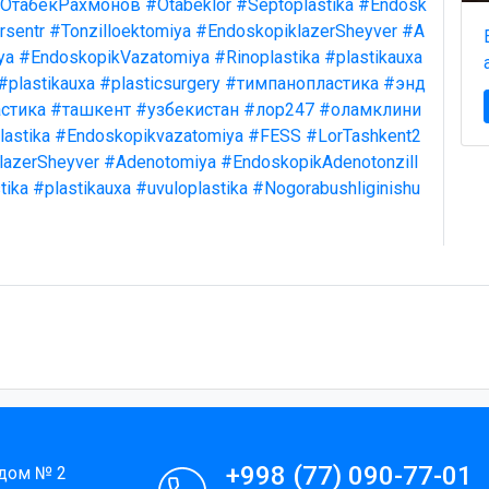
ОтабекРахмонов
#Otabeklor
#Septoplastika
#Endosk
rsentr
#Tonzilloektomiya
#EndoskopiklazerSheyver
#A
ya
#EndoskopikVazatomiya
#Rinoplastika
#plastikauxa
#plastikauxa
#plasticsurgery
#тимпанопластика
#энд
стика
#ташкент
#узбекистан
#лор247
#оламклини
astika
#Endoskopikvazatomiya
#FESS
#LorTashkent2
lazerSheyver
#Adenotomiya
#EndoskopikAdenotonzill
tika
#plastikauxa
#uvuloplastika
#Nogorabushliginishu
+998 (77) 090-77-01
 дом № 2