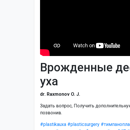
Врожденные де
уха
dr. Raxmonov O. J.
Задать вопрос, Получить дополнительн
позвонив.
#plastikauxa
#plasticsurgery
#тимпанопла