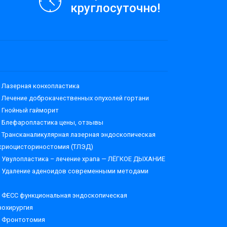
круглосуточно!
Лазерная конхопластика
Лечение доброкачественных опухолей гортани
Гнойный гайморит
Блефаропластика цены, отзывы
Трансканаликулярная лазерная эндоскопическая
криоцисториностомия (ТЛЭД)
Увулопластика – лечение храпа — ЛЁГКОЕ ДЫХАНИЕ
Удаление аденоидов современными методами
ФЕСС функциональная эндоскопическая
нохирургия
Фронтотомия