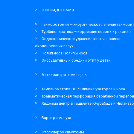
ЭТМОИДОТОМИЯ
Гайморотомия — хирургическое лечение гаймори
Турбинопластика – коррекция носовых раковин
Эндоскопическое удаление кисты, полипы
околоносовых пазух
Полип носа Полипы носа
Экссудативный средний отит у детей
Аттикоантротомия цены
Тимпанометрия ЛОР Клиника уха горла и носа
Травматическая перфорация барабанной перепон
Хиджама центр в Ташкенте Юнусабаде и Чиланза
Баротравма уха
Отосклероз симптомы