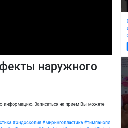
фекты наружного
ую информацию, Записаться на прием Вы можете
стика
#эндоскопия
#мирингопластика
#тимпанопл