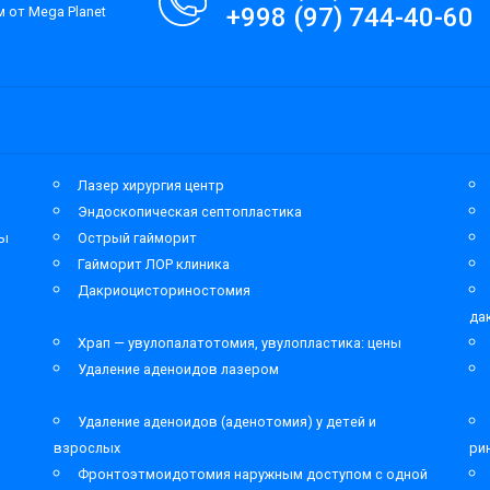
+998 (97) 744-40-60
 от Mega Planet
Лазер хирургия центр
Эндоскопическая септопластика
мы
Острый гайморит
Гайморит ЛОР клиника
Дакриоцисториностомия
да
Храп — увулопалатотомия, увулопластика: цены
Удаление аденоидов лазером
Удаление аденоидов (аденотомия) у детей и
взрослых
ри
Фронтоэтмоидотомия наружным доступом с одной