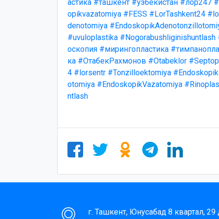
астика
#ташкент
#узбекистан
#лор247
#
opikvazatomiya
#FESS
#LorTashkent24
#lo
denotomiya
#EndoskopikAdenotonzillotomi
#uvuloplastika
#Nogorabushliginishuntlash
оскопия
#мирингопластика
#тимпанопла
ка
#ОтабекРахмонов
#Otabeklor
#Septopl
4
#lorsentr
#Tonzilloektomiya
#Endoskopik
otomiya
#EndoskopikVazatomiya
#Rinoplas
ntlash
г. Ташкент, Юнусабад 8 квартал, 29