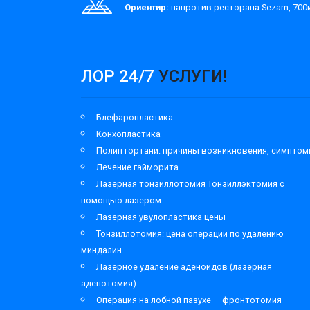
Ориентир:
напротив ресторана Sezam, 700м
ЛОР 24/7
УСЛУГИ!
Блефаропластика
Конхопластика
Полип гортани: причины возникновения, симпто
Лечение гайморита
Лазерная тонзиллотомия Тонзиллэктомия с
помощью лазером
Лазерная увулопластика цены
Тонзиллотомия: цена операции по удалению
миндалин
Лазерное удаление аденоидов (лазерная
аденотомия)
Операция на лобной пазухе — фронтотомия