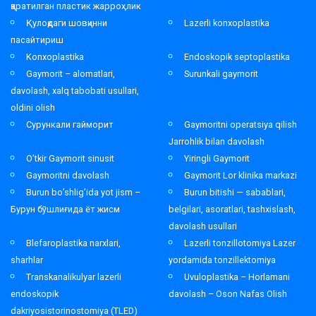
қаратилган пластик жарроҳлик
Қулоқдаги шовқинни
Lazerli konxoplastika
пасайтириш
Konxoplastika
Endoskopik septoplastika
Gaymorit – alomatlari,
Surunkali gaymorit
davolash, xalq tabobati usullari,
oldini olish
Сурункали гайморит
Gaymoritni operatsiya qilish
Jarrohlik bilan davolash
O’tkir Gaymorit sinusit
Yiringli Gaymorit
Gaymoritni davolash
Gaymorit Lor klinika markazi
Burun bo’shlig’ida yot jism –
Burun bitishi — sabablari,
Бурун бўшлиғида ёт жисм
belgilari, asoratlari, tashxislash,
davolash usullari
Blefaroplastika narxlari,
Lazerli tonzillotomiya Lazer
sharhlar
yordamida tonzillektomiya
Transkanalikulyar lazerli
Uvuloplastika – Horlamani
endoskopik
davolash – Oson Nafas Olish
dakriyosistorinostomiya (TLED)