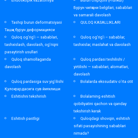
Endoskopik vazatomiya
Burun chipqoni (Frunkul)
Бурун чипқони belgilari, sabablari
va samarali davolash
Tashqi burun deformatsiyasi
QULOQ KASALLIKLARI
Ташқи бурун деформацияси
Quloq og’rig’i — sabablari,
Quloq og’rig’i – sabablar,
tashxislash, davolash, og’riqni
tashxislar, maslahat va davolash
pasaytirish usullari
Quloq shamollaganda
Quloq pardasi teshilishi /
davolash
yirtilishi — sabablari, alomatlari,
davolash
Quloq pardasiga suv yig’ilishi
Bolalarda ekssudativ o’rta otit
Қулоқ пардасига сув йиғилиши
Eshitishni tekshirish
Bolalarning eshitish
qobiliyatini qachon va qanday
tekshirish kerak
Eshitish pastligi
Quloqdagi shovqin, eshitish
sifati pasayishining sabablari
nimada?