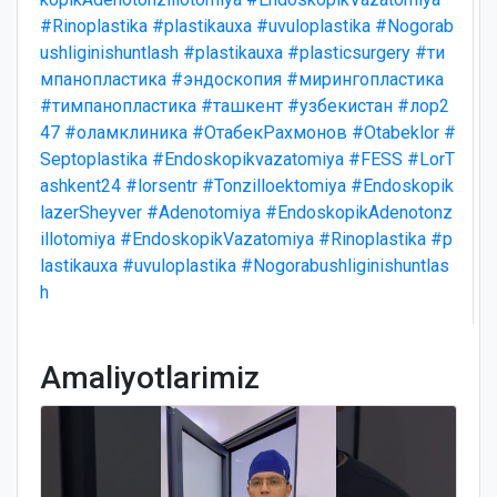
#Rinoplastika
#plastikauxa
#uvuloplastika
#Nogorab
ushliginishuntlash
#plastikauxa
#plasticsurgery
#ти
мпанопластика
#эндоскопия
#мирингопластика
#тимпанопластика
#ташкент
#узбекистан
#лор2
47
#оламклиника
#ОтабекРахмонов
#Otabeklor
#
Septoplastika
#Endoskopikvazatomiya
#FESS
#LorT
ashkent24
#lorsentr
#Tonzilloektomiya
#Endoskopik
lazerSheyver
#Adenotomiya
#EndoskopikAdenotonz
illotomiya
#EndoskopikVazatomiya
#Rinoplastika
#p
lastikauxa
#uvuloplastika
#Nogorabushliginishuntlas
h
Amaliyotlarimiz