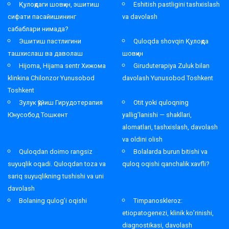
Қулоқдаги шовқин, эшитиш
Eshitish pastligini tashxislash
сифати пасайишининг
va davolash
сабаблари нимада?
Эшитиш пастлигини
Quloqda shovqin Қулоқда
ташхислаш ва даволаш
шовқин
Hijoma, Hijama sentr Хижома
Giruduterapiya Zuluk bilan
klinkina Chilonzor Yunusobod
davolash Yunusobod Toshkent
Toshkent
Зулук қўйиш Гирудотерапия
Otit yoki quloqning
Юнусобод Тошкент
yallig’lanishi — shakllari,
alomatlari, tashxislash, davolash
va oldini olish
Quloqdan doimo rangsiz
Bolalarda burun bitishi va
suyuqlik oqadi. Quloqdan toza va
quloq oqishi qanchalik xavfli?
sariq suyuqlikning tushishi va uni
davolash
Bolaning qulog’i oqishi
Timpanoskleroz:
etiopatogenezi, klinik ko’rinishi,
diagnostikasi, davolash