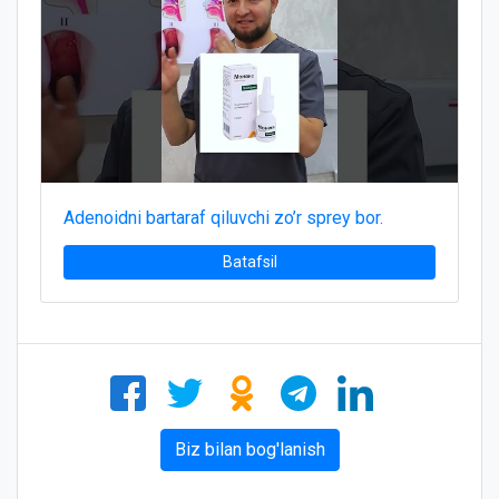
Adenoidni bartaraf qiluvchi zo’r sprey bor.
Batafsil
Biz bilan bog'lanish