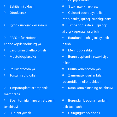
orqali qayta tiklash
Eshitishni tiklash
Эшитишни тиклаш
Otoskleroz
Quloqni operasiya qilish,
otoplastika, quloq jarrohligi narxi
Қулок пардасини ямаш
Timpanoplastika – quloqni
xirurgik operatsiya qilish
FESS – funktsional
Baraban bo’shlig’ini aylanib
endoskopik rinohirurgiya
o’tish
Eardrumni chetlab o’tish
Meringoplastika
Mastoidoplastika
Burun septumini rezektsiya
qilish
Polisinototomiya
Burun konchotomiyasi
Tonzilni yo’q qilish
Zamonaviy usullar bilan
adenoidlarni olib tashlash
Timpanoplastisi timpanik
Kasalxona skrinning tekshiruvi
membrana
Bosh tomirlarining ultratovush
Burundan begona jismlarni
tekshiruvi
olib tashlash
Burunni yuvish
Oltingugurt po’chog’i.