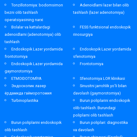
Tonzillotomiya: bodomsimon
Adenoidlarni lazer bilan olib
bezni olib tashlash
tashlash (lazer adenotomiya)
operatsiyasining narxi
Bolalar va kattalardagi
FESS funktsional endoskopik
adenoidlarni (adenotomiya) olib
rinosurgiya
tashlash
Endoskopik Lazer yordamida
Endoskopik Lazer yordamida
frontotomiya
sfenotomiya
Endoskopik Lazer yordamida
Frontotomiya
gaymorotomiya
ETMOIDOTOMİYA
Sfenotomiya LOR klinikasi
Эндоскопик лазер
Sinusitni jarrohlik yo’li bilan
ёрдамида гайморотомия
davolash (gaymorotomiya)
Turbinoplastika
Burun poliplarini endoskopik
olib tashlash. Burundagi
poliplarni olib tashlash
Burun poliplarini endoskopik
Burun poliplari: diagnostika
olib tashlash
va davolash