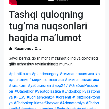
Tashqi quloqning
tug’ma nuqsonlari
haqida ma’lumot
dr. Raxmonov O. J.
Savol bering, qo’shimcha ma’lumot oling va qo’ng’iroq
qilib uchrashuv tayinlashingiz mumkin.
#plastikauxa
#plasticsurgery
#тимпанопластика
#э
ндоскопия
#мирингопластика
#тимпанопластика
#ташкент
#узбекистан
#лор247
#ОтабекРахмон
ов
#Otabeklor
#Septoplastika
#Endoskopikvazatomi
ya
#FESS
#LorTashkent24
#lorsentr
#Tonzilloektomi
ya
#EndoskopiklazerSheyver
#Adenotomiya
#Endos
kopikAdenotonzillotomiya
#EndoskopikVazatomiya