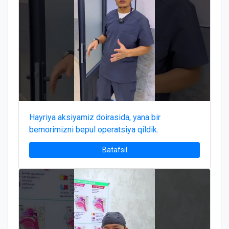
Hayriya aksiyamiz doirasida, yana bir
bemorimizni bepul operatsiya qildik.
Batafsil