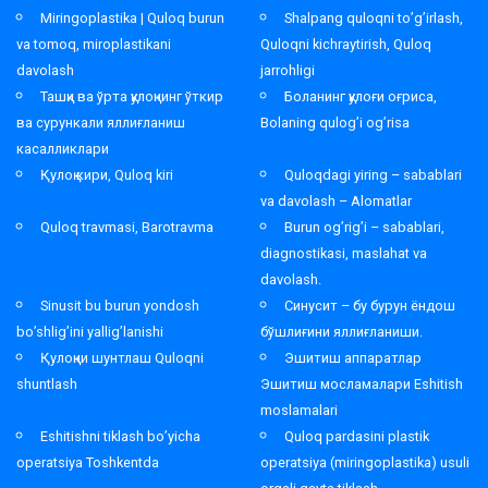
Miringoplastika | Quloq burun
Shalpang quloqni to’g’irlash,
va tomoq, miroplastikani
Quloqni kichraytirish, Quloq
davolash
jarrohligi
Ташқи ва ўрта қулоқнинг ўткир
Боланинг қулоғи оғриса,
ва сурункали яллиғланиш
Bolaning qulog’i og’risa
касалликлари
Қулоқ кири, Quloq kiri
Quloqdagi yiring – sabablari
va davolash – Alomatlar
Quloq travmasi, Barotravma
Burun og’rig’i – sabablari,
diagnostikasi, maslahat va
davolash.
Sinusit bu burun yondosh
Синусит – бу бурун ёндош
bo’shlig’ini yallig’lanishi
бўшлиғини яллиғланиши.
Қулоқни шунтлаш Quloqni
Эшитиш аппаратлар
shuntlash
Эшитиш мосламалари Eshitish
moslamalari
Eshitishni tiklash bo’yicha
Quloq pardasini plastik
operatsiya Toshkentda
operatsiya (miringoplastika) usuli