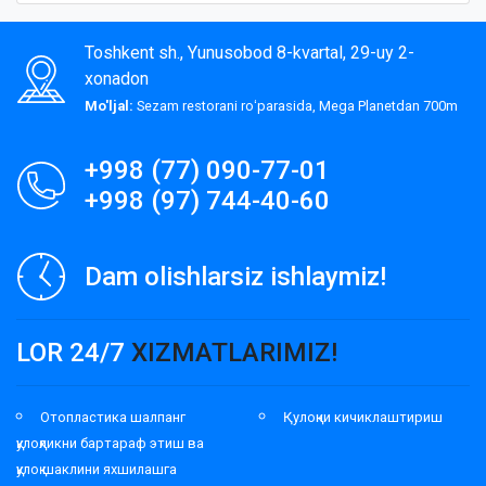
Toshkent sh., Yunusobod 8-kvartal, 29-uy 2-
xonadon
Mo'ljal:
Sezam restorani roʻparasida, Mega Planetdan 700m
+998 (77) 090-77-01
+998 (97) 744-40-60
Dam olishlarsiz ishlaymiz!
LOR 24/7
XIZMATLARIMIZ!
Отопластика шалпанг
Қулоқни кичиклаштириш
қулоқликни бартараф этиш ва
қулоқ шаклини яхшилашга