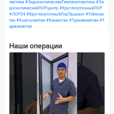
ластика
#ЭндоскопическаяТимпанопластика
#Эн
доскопическийЛОРцентр
#КруглосуточныйЛОР
#ЛОР24
#КруглосуточныйЛорТашкент
#Узбекис
тан
#Кыргызистан
#Казахстан
#Туркменистан
#Т
аджикистан
Наши операции