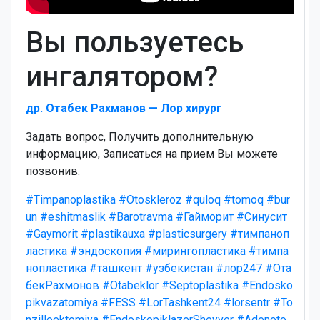
Вы пользуетесь
ингалятором?
др. Отабек Рахманов — Лор хирург
Задать вопрос, Получить дополнительную
информацию, Записаться на прием Вы можете
позвонив.
#Timpanoplastika
#Otoskleroz
#quloq
#tomoq
#bur
un
#eshitmaslik
#Barotravma
#Гайморит
#Синусит
#Gaymorit
#plastikauxa
#plasticsurgery
#тимпаноп
ластика
#эндоскопия
#мирингопластика
#тимпа
нопластика
#ташкент
#узбекистан
#лор247
#Ота
бекРахмонов
#Otabeklor
#Septoplastika
#Endosko
pikvazatomiya
#FESS
#LorTashkent24
#lorsentr
#To
nzilloektomiya
#EndoskopiklazerSheyver
#Adenoto