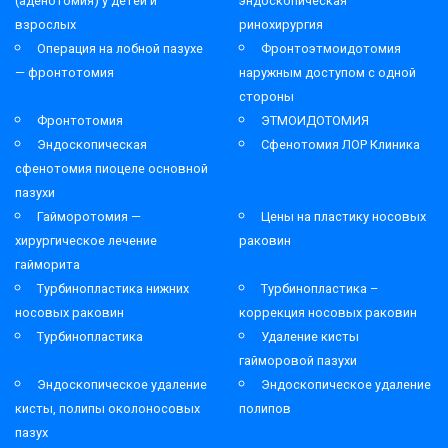
(аденотомия) у детей и
эндоскопическая
взрослых
ринохирургия
Операция на лобной пазухе
Фронтоэтмоидотомия
— фронтотомия
наружным доступом с одной
стороны
Фронтотомия
ЭТМОИДОТОМИЯ
Эндоскопическая
Сфенотомия ЛОР Клиника
сфенотомия пиоцеле основной
пазухи
Гайморотомия —
Цены на пластику носовых
хирургическое лечение
раковин
гайморита
Турбинопластика нижних
Турбинопластика –
носовых раковин
коррекция носовых раковин
Турбинопластика
Удаление кисты
гайморовой пазухи
Эндоскопическое удаление
Эндоскопическое удаление
кисты, полипы околоносовых
полипов
пазух