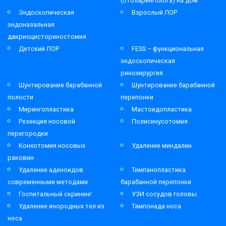
(отоларинголога) на дом
Эндоскопическая
Взрослый ЛОР
эндоназальная
дакриоцисториностомия
Детский ЛОР
FESS – функциональная
эндоскопическая
ринохирургия
Шунтирование барабанной
Шунтирование барабанной
полости
перепонки
Мирингопластика
Мастоидопластика
Резекция носовой
Полисинусотомия
перегородки
Конхотомия носовых
Удаление миндалин
раковин
Удаление аденоидов
Тимпанопластика
современными методами
барабанной перепонки
Госпитальный скрининг
УЗИ сосудов головы
Удаление инородных тел из
Тампонада носа
носа