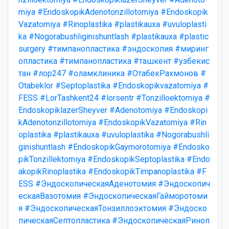
miya
#EndoskopikAdenotonzillotomiya
#Endoskopik
Vazatomiya
#Rinoplastika
#plastikauxa
#uvuloplasti
ka
#Nogorabushliginishuntlash
#plastikauxa
#plastic
surgery
#тимпанопластика
#эндоскопия
#миринг
опластика
#тимпанопластика
#ташкент
#узбекис
тан
#лор247
#оламклиника
#ОтабекРахмонов
#
Otabeklor
#Septoplastika
#Endoskopikvazatomiya
#
FESS
#LorTashkent24
#lorsentr
#Tonzilloektomiya
#
EndoskopiklazerSheyver
#Adenotomiya
#Endoskopi
kAdenotonzillotomiya
#EndoskopikVazatomiya
#Rin
oplastika
#plastikauxa
#uvuloplastika
#Nogorabushli
ginishuntlash
#EndoskopikGaymorotomiya
#Endosko
pikTonzillektomiya
#EndoskopikSeptoplastika
#Endo
akopikRinoplastika
#EndoskopikTimpanoplastika
#F
ESS
#ЭндоскопическаяАденотомия
#Эндоскопич
ескаяВазотомия
#ЭндоскопическаяГайморотоми
я
#ЭндоскопическаяТонзиллоэктомия
#Эндоско
пическаяСептопластика
#ЭндоскопическаяРиноп