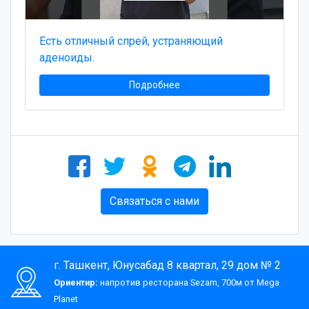
Есть отличный спрей, устраняющий
аденоиды.
Подробнее
Связаться с нами
г. Ташкент, Юнусабад 8 квартал, 29 дом № 2
Ориентир:
напротив ресторана Sezam, 700м от Mega
Planet