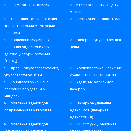
Гайморит ЛОР клиника
Блефаропластика цены,
отзывы
Лазерная тонзиллотомия
Дакриоцисториностомия
Тонзиллэктомия с помощью
лазером
Трансканаликулярная
Лазерная увулопластика
лазерная эндоскопическая
цены
дакриоцисториностомия
(ТЛЭД)
Храп — увулопалатотомия,
Увулопластика – лечение
увулопластика: цены
храпа — ЛЁГКОЕ ДЫХАНИЕ
Тонзиллотомия: цена
Удаление аденоидов
операции по удалению
лазером
миндалин
Удаление аденоидов
Лазерное удаление
современными методами
аденоидов (лазерная
аденотомия)
Удаление аденоидов
ФЕСС функциональная