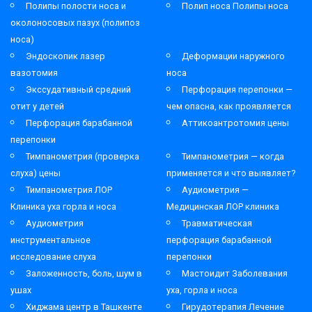
Полипы полости носа и
Полип носа Полипы носа
околоносовых пазух (полипоз
носа)
Эндоскопик лазер
Деформации наружного
вазотомия
носа
Экссудативный средний
Перфорация перепонки —
отит у детей
чем опасна, как проявляется
Перфорация барабанной
Аттикоантротомия цены
перепонки
Тимпанометрия (проверка
Тимпанометрия — когда
слуха) цены
применяется и что выявляет?
Тимпанометрия ЛОР
Аудиометрия —
Клиника уха горла и носа
Медицинская ЛОР клиника
Аудиометрия
Травматическая
инструментальное
перфорация барабанной
исследование слуха
перепонки
Заложенность, боль, шум в
Мастоидит Заболевания
ушах
уха, горла и носа
Хиджама центр в Ташкенте
Гирудотерапия Лечение