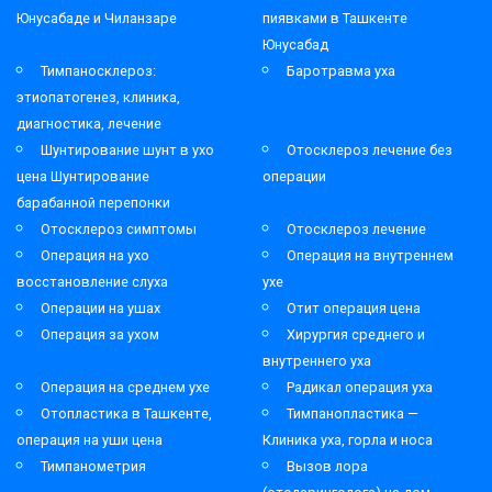
Юнусабаде и Чиланзаре
пиявками в Ташкенте
Юнусабад
Тимпаносклероз:
Баротравма уха
этиопатогенез, клиника,
диагностика, лечение
Шунтирование шунт в ухо
Отосклероз лечение без
цена Шунтирование
операции
барабанной перепонки
Отосклероз симптомы
Отосклероз лечение
Операция на ухо
Операция на внутреннем
восстановление слуха
ухе
Операции на ушах
Отит операция цена
Операция за ухом
Хирургия среднего и
внутреннего уха
Операция на среднем ухе
Радикал операция уха
Отопластика в Ташкенте,
Тимпанопластика —
операция на уши цена
Клиника уха, горла и носа
Тимпанометрия
Вызов лора