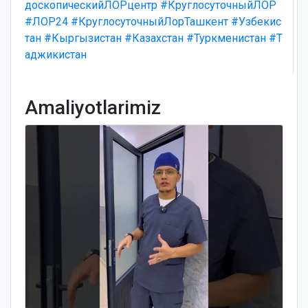
доскопическийЛОРцентр
#КруглосуточныйЛОР
#ЛОР24
#КруглосуточныйЛорТашкент
#Узбекис
тан
#Кыргызистан
#Казахстан
#Туркменистан
#Т
аджикистан
Amaliyotlarimiz