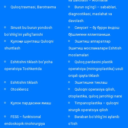
va davolash – Alomatlar
Quloq travmasi, Barotravma
Burun og’rig’i – sabablari,
diagnostikasi, maslahat va
davolash.
Sinusit bu burun yondosh
Синусит – бу бурун ёндош
bo’shlig’ini yallig’lanishi
бўшлиғини яллиғланиши.
Қулоқни шунтлаш Quloqni
Эшитиш аппаратлар
shuntlash
Эшитиш мосламалари Eshitish
moslamalari
Eshitishni tiklash bo’yicha
Quloq pardasini plastik
operatsiya Toshkentda
operatsiya (miringoplastika) usuli
orqali qayta tiklash
Eshitishni tiklash
Эшитишни тиклаш
Otoskleroz
Quloqni operasiya qilish,
otoplastika, quloq jarrohligi narxi
Қулок пардасини ямаш
Timpanoplastika – quloqni
xirurgik operatsiya qilish
FESS – funktsional
Baraban bo’shlig’ini aylanib
endoskopik rinohirurgiya
o’tish