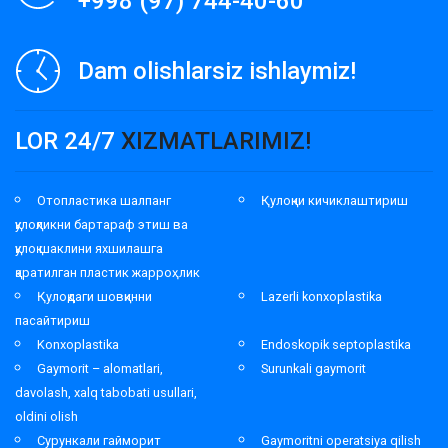
+998 (97) 744-40-60
Dam olishlarsiz ishlaymiz!
LOR 24/7
XIZMATLARIMIZ!
Отопластика шалпанг
Қулоқни кичиклаштириш
қулоқликни бартараф этиш ва
қулоқ шаклини яхшилашга
қаратилган пластик жарроҳлик
Қулоқдаги шовқинни
Lazerli konxoplastika
пасайтириш
Konxoplastika
Endoskopik septoplastika
Gaymorit – alomatlari,
Surunkali gaymorit
davolash, xalq tabobati usullari,
oldini olish
Сурункали гайморит
Gaymoritni operatsiya qilish