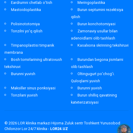
Eardrumni chetlab o’tish
Meringoplastika
Mastoidoplastika
Burun septumini rezektsiya
qilish
Polisinototomiya
Burun konchotomiyasi
Tonzilni yo’q qilish
Zamonaviy usullar bilan
adenoidlarni olib tashlash
Timpanoplastisi timpanik
Kasalxona skrinning tekshiruvi
membrana
Bosh tomirlarining ultratovush
Burundan begona jismlarni
tekshiruvi
olib tashlash
Burunni yuvish
Oltingugurt po’chog’i.
Quloqlarni yuvish
Maksiller sinus ponksiyasi
Burunni yuvish
Tonzilani yuvish
Burun shilliq qavatining
kateterizatsiyasi
© 2026
LOR klinika markazi Hijoma Zuluk sentr Toshkent Yunusobod
Chilonzor Lor 24/7 klinika -
LOR24.UZ