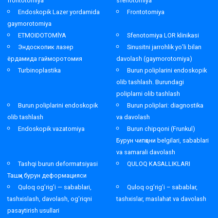
frontotomiya
sfenotomiya
Endoskopik Lazer yordamida
Frontotomiya
gaymorotomiya
ETMOIDOTOMİYA
Sfenotomiya LOR klinikasi
Эндоскопик лазер
Sinusitni jarrohlik yo’li bilan
ёрдамида гайморотомия
davolash (gaymorotomiya)
Turbinoplastika
Burun poliplarini endoskopik
olib tashlash. Burundagi
poliplarni olib tashlash
Burun poliplarini endoskopik
Burun poliplari: diagnostika
olib tashlash
va davolash
Endoskopik vazatomiya
Burun chipqoni (Frunkul)
Бурун чипқони belgilari, sabablari
va samarali davolash
Tashqi burun deformatsiyasi
QULOQ KASALLIKLARI
Ташқи бурун деформацияси
Quloq og’rig’i — sabablari,
Quloq og’rig’i – sabablar,
tashxislash, davolash, og’riqni
tashxislar, maslahat va davolash
pasaytirish usullari