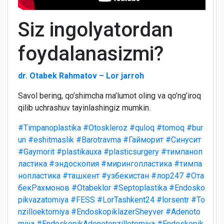
Siz ingolyatordan
foydalanasizmi?
dr. Otabek Rahmatov – Lor jarroh
Savol bering, qo’shimcha ma’lumot oling va qo’ng’iroq
qilib uchrashuv tayinlashingiz mumkin.
#Timpanoplastika
#Otoskleroz
#quloq
#tomoq
#bur
un
#eshitmaslik
#Barotravma
#Гайморит
#Синусит
#Gaymorit
#plastikauxa
#plasticsurgery
#тимпаноп
ластика
#эндоскопия
#мирингопластика
#тимпа
нопластика
#ташкент
#узбекистан
#лор247
#Ота
бекРахмонов
#Otabeklor
#Septoplastika
#Endosko
pikvazatomiya
#FESS
#LorTashkent24
#lorsentr
#To
nzilloektomiya
#EndoskopiklazerSheyver
#Adenoto
miya
#EndoskopikAdenotonzillotomiya
#Endoskopik