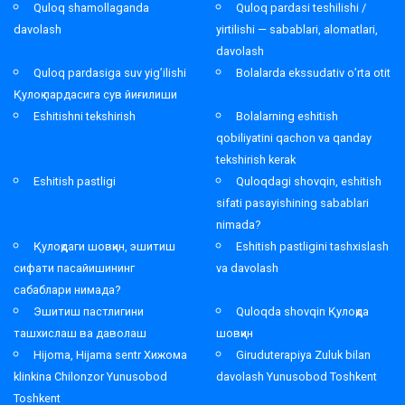
Quloq shamollaganda
Quloq pardasi teshilishi /
davolash
yirtilishi — sabablari, alomatlari,
davolash
Quloq pardasiga suv yig’ilishi
Bolalarda ekssudativ o’rta otit
Қулоқ пардасига сув йиғилиши
Eshitishni tekshirish
Bolalarning eshitish
qobiliyatini qachon va qanday
tekshirish kerak
Eshitish pastligi
Quloqdagi shovqin, eshitish
sifati pasayishining sabablari
nimada?
Қулоқдаги шовқин, эшитиш
Eshitish pastligini tashxislash
сифати пасайишининг
va davolash
сабаблари нимада?
Эшитиш пастлигини
Quloqda shovqin Қулоқда
ташхислаш ва даволаш
шовқин
Hijoma, Hijama sentr Хижома
Giruduterapiya Zuluk bilan
klinkina Chilonzor Yunusobod
davolash Yunusobod Toshkent
Toshkent