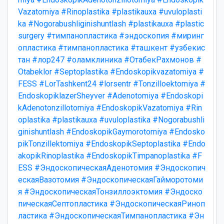
Vazatomiya
#Rinoplastika
#plastikauxa
#uvuloplasti
ka
#Nogorabushliginishuntlash
#plastikauxa
#plastic
surgery
#тимпанопластика
#эндоскопия
#миринг
опластика
#тимпанопластика
#ташкент
#узбекис
тан
#лор247
#оламклиника
#ОтабекРахмонов
#
Otabeklor
#Septoplastika
#Endoskopikvazatomiya
#
FESS
#LorTashkent24
#lorsentr
#Tonzilloektomiya
#
EndoskopiklazerSheyver
#Adenotomiya
#Endoskopi
kAdenotonzillotomiya
#EndoskopikVazatomiya
#Rin
oplastika
#plastikauxa
#uvuloplastika
#Nogorabushli
ginishuntlash
#EndoskopikGaymorotomiya
#Endosko
pikTonzillektomiya
#EndoskopikSeptoplastika
#Endo
akopikRinoplastika
#EndoskopikTimpanoplastika
#F
ESS
#ЭндоскопическаяАденотомия
#Эндоскопич
ескаяВазотомия
#ЭндоскопическаяГайморотоми
я
#ЭндоскопическаяТонзиллоэктомия
#Эндоско
пическаяСептопластика
#ЭндоскопическаяРиноп
ластика
#ЭндоскопическаяТимпанопластика
#Эн