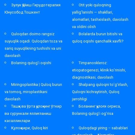
Зулук қўйиш Гирудотерапия
Otit yoki quloqning
Юнусобод Тошкент
yallig’lanishi — shakllari,
alomatlari, tashxislash, davolash
va oldini olish
Quloqdan doimo rangsiz
Bolalarda burun bitishi va
suyuqlik oqadi. Quloqdan toza va
quloq oqishi qanchalik xavfli?
sariq suyuqlikning tushishi va uni
davolash
Bolaning qulog’i oqishi
Timpanoskleroz:
etiopatogenezi, klinik ko’rinishi,
diagnostikasi, davolash
Miringoplastika | Quloq burun
Shalpang quloqni to’g’irlash,
va tomoq, miroplastikani
Quloqni kichraytirish, Quloq
davolash
jarrohligi
Ташқи ва ўрта қулоқнинг ўткир
Боланинг қулоғи оғриса,
ва сурункали яллиғланиш
Bolaning qulog’i og’risa
касалликлари
Қулоқ кири, Quloq kiri
Quloqdagi yiring – sabablari