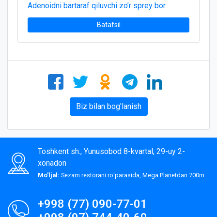
Adenoidni bartaraf qiluvchi zo’r sprey bor.
Batafsil
Biz bilan bog'lanish
Toshkent sh., Yunusobod 8-kvartal, 29-uy 2-
xonadon
Mo'ljal:
Sezam restorani roʻparasida, Mega Planetdan 700m
+998 (77) 090-77-01