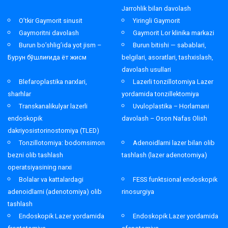
Jarrohlik bilan davolash
O’tkir Gaymorit sinusit
Yiringli Gaymorit
Gaymoritni davolash
Gaymorit Lor klinika markazi
Burun bo’shlig’ida yot jism –
Burun bitishi — sabablari,
Бурун бўшлиғида ёт жисм
belgilari, asoratlari, tashxislash,
davolash usullari
Blefaroplastika narxlari,
Lazerli tonzillotomiya Lazer
sharhlar
yordamida tonzillektomiya
Transkanalikulyar lazerli
Uvuloplastika – Horlamani
endoskopik
davolash – Oson Nafas Olish
dakriyosistorinostomiya (TLED)
Tonzillotomiya: bodomsimon
Adenoidlarni lazer bilan olib
bezni olib tashlash
tashlash (lazer adenotomiya)
operatsiyasining narxi
Bolalar va kattalardagi
FESS funktsional endoskopik
adenoidlarni (adenotomiya) olib
rinosurgiya
tashlash
Endoskopik Lazer yordamida
Endoskopik Lazer yordamida