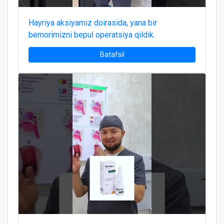
Hayriya aksiyamiz doirasida, yana bir
bemorimizni bepul operatsiya qildik.
Batafsil