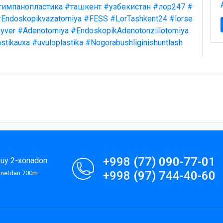
тимпанопластика
#ташкент
#узбекистан
#лор247
#
Endoskopikvazatomiya
#FESS
#LorTashkent24
#lorse
yver
#Adenotomiya
#EndoskopikAdenotonzillotomiya
stikauxa
#uvuloplastika
#Nogorabushliginishuntlash
+998 (77) 090-77-01
9-uy 2-xonadon
+998 (97) 744-40-60
lanetdan 700m