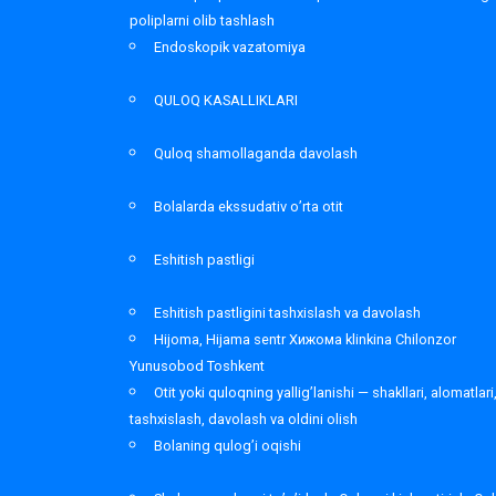
poliplarni olib tashlash
Endoskopik vazatomiya
QULOQ KASALLIKLARI
Quloq shamollaganda davolash
Bolalarda ekssudativ o’rta otit
Eshitish pastligi
Eshitish pastligini tashxislash va davolash
Hijoma, Hijama sentr Хижома klinkina Chilonzor
Yunusobod Toshkent
Otit yoki quloqning yallig’lanishi — shakllari, alomatlari
tashxislash, davolash va oldini olish
Bolaning qulog’i oqishi