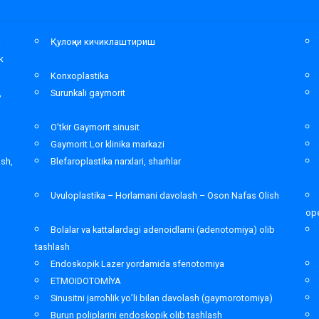
а
Қулоқни кичиклаштириш
к
Konxoplastika
,
Surunkali gaymorit
O’tkir Gaymorit sinusit
Gaymorit Lor klinika markazi
ash,
Blefaroplastika narxlari, sharhlar
Uvuloplastika – Horlamani davolash – Oson Nafas Olish
ope
Bolalar va kattalardagi adenoidlarni (adenotomiya) olib
tashlash
Endoskopik Lazer yordamida sfenotomiya
ETMOIDOTOMİYA
Sinusitni jarrohlik yo’li bilan davolash (gaymorotomiya)
Burun poliplarini endoskopik olib tashlash