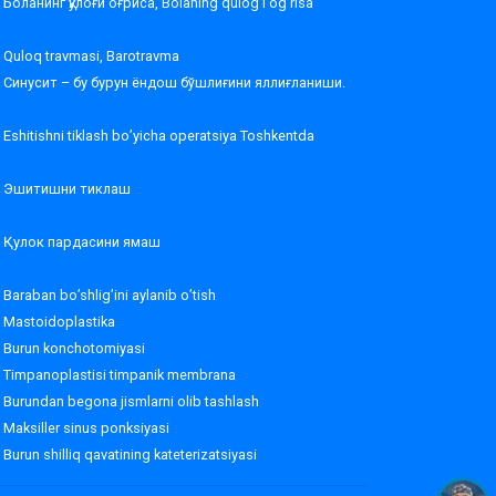
Боланинг қулоғи оғриса, Bolaning qulog’i og’risa
Quloq travmasi, Barotravma
Синусит – бу бурун ёндош бўшлиғини яллиғланиши.
Eshitishni tiklash bo’yicha operatsiya Toshkentda
Эшитишни тиклаш
Қулок пардасини ямаш
Baraban bo’shlig’ini aylanib o’tish
Mastoidoplastika
Burun konchotomiyasi
Timpanoplastisi timpanik membrana
Burundan begona jismlarni olib tashlash
Maksiller sinus ponksiyasi
Burun shilliq qavatining kateterizatsiyasi