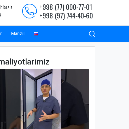
+998 (77) 090-77-01
hlarsiz
+998 (97) 744-40-60
z!
r
Manzil
maliyotlarimiz