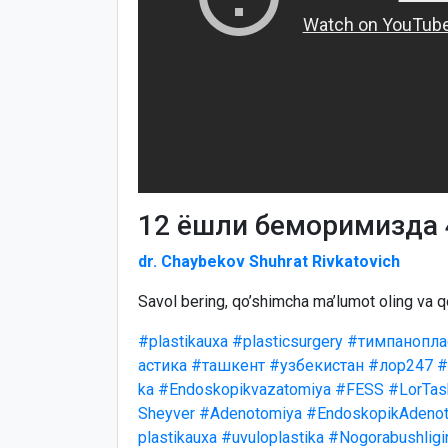
12 ёшли беморимизда 
dr. Chaybekov Shuhrat Rivkatovich
Savol bering, qo’shimcha ma’lumot oling va q
#plastikauxa
#plasticsurgery
#тимпанопла
астика
#ташкент
#узбекистан
#лор247
#
ka
#Endoskopikvazatomiya
#FESS
#LorTas
Sheyver
#Adenotomiya
#EndoskopikAdenot
plastikauxa
#uvuloplastika
#Nogorabushligi