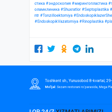
стика
#эндоскопия
#мирингопластика
#
оламклиника
#Shuxratlor
#Septoplastika
#
ntr
#Tonzilloektomiya
#EndoskopiklazerShe
#EndoskopikVazatomiya
#Rinoplastika
#pla
Toshkent sh., Yunusobod 8-kvartal, 2
Mo'ljal:
Sezam restorani roʻparasida, Mega P
LOR 24/7
XIZMATLARIMIZ!