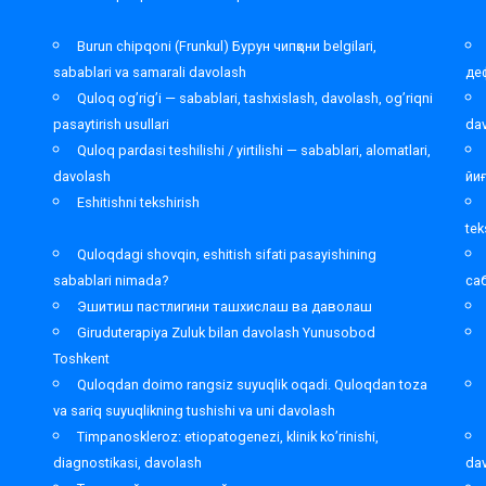
Burun chipqoni (Frunkul) Бурун чипқони belgilari,
sabablari va samarali davolash
де
Quloq og’rig’i — sabablari, tashxislash, davolash, og’riqni
pasaytirish usullari
da
Quloq pardasi teshilishi / yirtilishi — sabablari, alomatlari,
davolash
йи
Eshitishni tekshirish
tek
Quloqdagi shovqin, eshitish sifati pasayishining
sabablari nimada?
са
Эшитиш пастлигини ташхислаш ва даволаш
Giruduterapiya Zuluk bilan davolash Yunusobod
Toshkent
,
Quloqdan doimo rangsiz suyuqlik oqadi. Quloqdan toza
va sariq suyuqlikning tushishi va uni davolash
Timpanoskleroz: etiopatogenezi, klinik ko’rinishi,
diagnostikasi, davolash
da