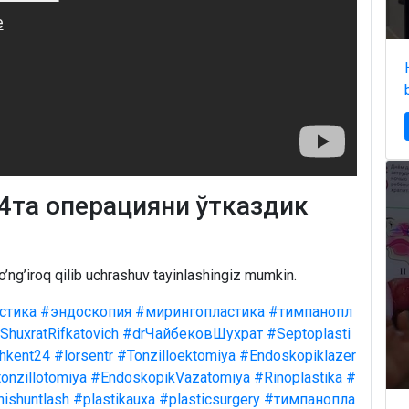
4та операцияни ўтказдик
o’ng’iroq qilib uchrashuv tayinlashingiz mumkin.
стика
#эндоскопия
#мирингопластика
#тимпанопл
ShuxratRifkatovich
#drЧайбековШухрат
#Septoplasti
hkent24
#lorsentr
#Tonzilloektomiya
#Endoskopiklazer
onzillotomiya
#EndoskopikVazatomiya
#Rinoplastika
#
nishuntlash
#plastikauxa
#plasticsurgery
#тимпанопла