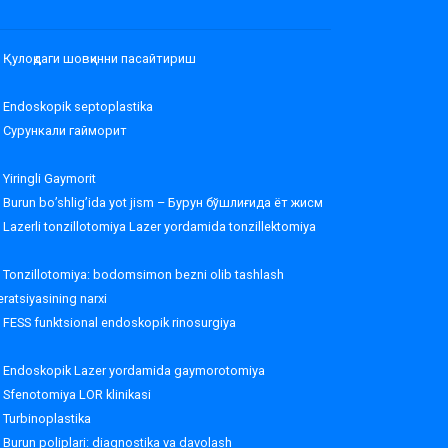
Қулоқдаги шовқинни пасайтириш
Endoskopik septoplastika
Сурункали гайморит
Yiringli Gaymorit
Burun bo’shlig’ida yot jism – Бурун бўшлиғида ёт жисм
Lazerli tonzillotomiya Lazer yordamida tonzillektomiya
Tonzillotomiya: bodomsimon bezni olib tashlash
ratsiyasining narxi
FESS funktsional endoskopik rinosurgiya
Endoskopik Lazer yordamida gaymorotomiya
Sfenotomiya LOR klinikasi
Turbinoplastika
Burun poliplari: diagnostika va davolash