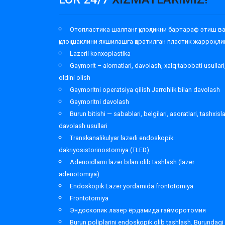
Отопластика шалпанг қулоқликни бартараф этиш в
қулоқ шаклини яхшилашга қаратилган пластик жарроҳли
Lazerli konxoplastika
Gaymorit – alomatlari, davolash, xalq tabobati usullari
oldini olish
Gaymoritni operatsiya qilish Jarrohlik bilan davolash
Gaymoritni davolash
Burun bitishi — sabablari, belgilari, asoratlari, tashxisl
davolash usullari
Transkanalikulyar lazerli endoskopik
dakriyosistorinostomiya (TLED)
Adenoidlarni lazer bilan olib tashlash (lazer
adenotomiya)
Endoskopik Lazer yordamida frontotomiya
Frontotomiya
Эндоскопик лазер ёрдамида гайморотомия
Burun poliplarini endoskopik olib tashlash. Burundagi