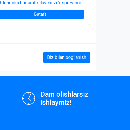
Adenoidni bartaraf qiluvchi zo’r sprey bor.
Batafsil
Biz bilan bog'lanish
Dam olishlarsiz
ishlaymiz!