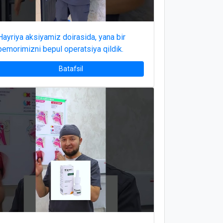
Hayriya aksiyamiz doirasida, yana bir
bemorimizni bepul operatsiya qildik.
Batafsil