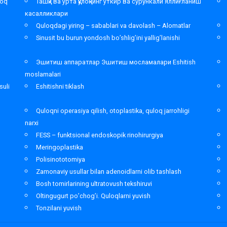
loq
Ташқи ва ўрта қулоқнинг ўткир ва сурункали яллиғланиш
касалликлари
Quloqdagi yiring – sabablari va davolash – Alomatlar
Sinusit bu burun yondosh bo’shlig’ini yallig’lanishi
Эшитиш аппаратлар Эшитиш мосламалари Eshitish
moslamalari
suli
Eshitishni tiklash
Quloqni operasiya qilish, otoplastika, quloq jarrohligi
narxi
FESS – funktsional endoskopik rinohirurgiya
Meringoplastika
Polisinototomiya
Zamonaviy usullar bilan adenoidlarni olib tashlash
Bosh tomirlarining ultratovush tekshiruvi
Oltingugurt po’chog’i. Quloqlarni yuvish
Tonzilani yuvish