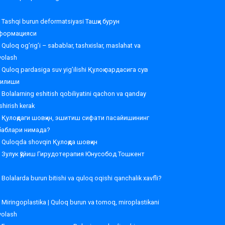
Tashqi burun deformatsiyasi Ташқи бурун
формацияси
Quloq og’rig’i – sabablar, tashxislar, maslahat va
volash
Quloq pardasiga suv yig’ilishi Қулоқ пардасига сув
ғилиши
Bolalarning eshitish qobiliyatini qachon va qanday
shirish kerak
Қулоқдаги шовқин, эшитиш сифати пасайишининг
баблари нимада?
Quloqda shovqin Қулоқда шовқин
Зулук қўйиш Гирудотерапия Юнусобод Тошкент
Bolalarda burun bitishi va quloq oqishi qanchalik xavfli?
Miringoplastika | Quloq burun va tomoq, miroplastikani
volash