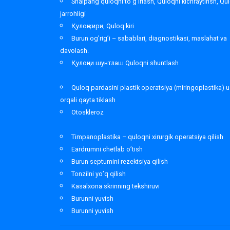
Shalpang quloqni to’g’irlash, Quloqni kichraytirish, Qu
jarrohligi
Қулоқ кири, Quloq kiri
Burun og’rig’i – sabablari, diagnostikasi, maslahat va
davolash.
Қулоқни шунтлаш Quloqni shuntlash
Quloq pardasini plastik operatsiya (miringoplastika) u
orqali qayta tiklash
Otoskleroz
Timpanoplastika – quloqni xirurgik operatsiya qilish
Eardrumni chetlab o’tish
Burun septumini rezektsiya qilish
Tonzilni yo’q qilish
Kasalxona skrinning tekshiruvi
Burunni yuvish
Burunni yuvish