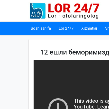
Bosh sahifa
Lor 24/7
Xizmatlar
Vr
12 ёшли беморимизд