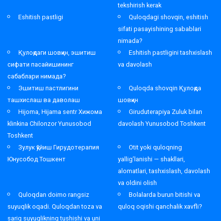
tekshirish kerak
Eshitish pastligi
Quloqdagi shovqin, eshitish
sifati pasayishining sabablari
nimada?
Қулоқдаги шовқин, эшитиш
Eshitish pastligini tashxislash
сифати пасайишининг
va davolash
сабаблари нимада?
Эшитиш пастлигини
Quloqda shovqin Қулоқда
ташхислаш ва даволаш
шовқин
Hijoma, Hijama sentr Хижома
Giruduterapiya Zuluk bilan
klinkina Chilonzor Yunusobod
davolash Yunusobod Toshkent
Toshkent
Зулук қўйиш Гирудотерапия
Otit yoki quloqning
Юнусобод Тошкент
yallig’lanishi — shakllari,
alomatlari, tashxislash, davolash
va oldini olish
Quloqdan doimo rangsiz
Bolalarda burun bitishi va
suyuqlik oqadi. Quloqdan toza va
quloq oqishi qanchalik xavfli?
sariq suyuqlikning tushishi va uni