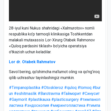
28-iyul kuni Nukus shahridagi «Xalmurotov» nomli
respublika ko’p tarmoqli klinikasiga Toshkentdan
malakali mutaxassis Lor-Xirurg Otabek Rahmonov
«Quloq pardasini tiklash» bo’yicha operatsiya
o’tkazish uchun keladilar.
Lor dr. Otabek Rahmatov
Savol bering, qo’shimcha ma’lumot oling va qo’ng’iroq
qilib uchrashuv tayinlashingiz mumkin.
#Timpanoplastika
#Otoskleroz
#quloq
#tomoq
#bur
un
#eshitmaslik
#Barotravma
#Гайморит
#Синусит
#Gaymorit
#plastikauxa
#plasticsurgery
#тимпаноп
ластика
#эндоскопия
#мирингопластика
#тимпа