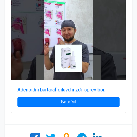
Adenoidni bartaraf qiluvchi zo’r sprey bor.
Batafsil