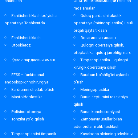
shuntlash
Эшитиш мосламалари Eshitish
moslamalari
Eshitishni tiklash bo’yicha
Quloq pardasini plastik
operatsiya Toshkentda
operatsiya (miringoplastika) usuli
orqali qayta tiklash
Eshitishni tiklash
Эшитишни тиклаш
Otoskleroz
Quloqni operasiya qilish,
otoplastika, quloq jarrohligi narxi
Қулок пардасини ямаш
Timpanoplastika – quloqni
xirurgik operatsiya qilish
FESS – funktsional
Baraban bo’shlig’ini aylanib
endoskopik rinohirurgiya
o’tish
Eardrumni chetlab o’tish
Meringoplastika
Mastoidoplastika
Burun septumini rezektsiya
qilish
Polisinototomiya
Burun konchotomiyasi
Tonzilni yo’q qilish
Zamonaviy usullar bilan
adenoidlarni olib tashlash
Timpanoplastisi timpanik
Kasalxona skrinning tekshiruvi