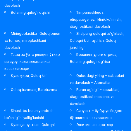
davolash
Bolaning qulog’i oqishi
Timpanoskleroz:
etiopatogenezi, klinik ko’rinishi,
diagnostikasi, davolash
Miringoplastika | Quloq burun
Shalpang quloqni to’g’irlash,
va tomoq, miroplastikani
Quloqni kichraytirish, Quloq
davolash
jarrohligi
Ташқи ва ўрта қулоқнинг ўткир
Боланинг қулоғи оғриса,
ва сурункали яллиғланиш
Bolaning qulog’i og’risa
касалликлари
Қулоқ кири, Quloq kiri
Quloqdagi yiring – sabablari
va davolash – Alomatlar
Quloq travmasi, Barotravma
Burun og’rig’i – sabablari,
diagnostikasi, maslahat va
davolash.
Sinusit bu burun yondosh
Синусит – бу бурун ёндош
bo’shlig’ini yallig’lanishi
бўшлиғини яллиғланиши.
Қулоқни шунтлаш Quloqni
Эшитиш аппаратлар