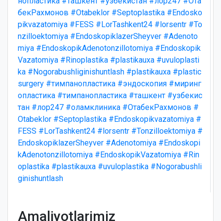
нопластика
#ташкент
#узбекистан
#лор247
#Ота
бекРахмонов
#Otabeklor
#Septoplastika
#Endosko
pikvazatomiya
#FESS
#LorTashkent24
#lorsentr
#To
nzilloektomiya
#EndoskopiklazerSheyver
#Adenoto
miya
#EndoskopikAdenotonzillotomiya
#Endoskopik
Vazatomiya
#Rinoplastika
#plastikauxa
#uvuloplasti
ka
#Nogorabushliginishuntlash
#plastikauxa
#plastic
surgery
#тимпанопластика
#эндоскопия
#миринг
опластика
#тимпанопластика
#ташкент
#узбекис
тан
#лор247
#оламклиника
#ОтабекРахмонов
#
Otabeklor
#Septoplastika
#Endoskopikvazatomiya
#
FESS
#LorTashkent24
#lorsentr
#Tonzilloektomiya
#
EndoskopiklazerSheyver
#Adenotomiya
#Endoskopi
kAdenotonzillotomiya
#EndoskopikVazatomiya
#Rin
oplastika
#plastikauxa
#uvuloplastika
#Nogorabushli
ginishuntlash
Amaliyotlarimiz