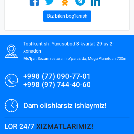
Biz bilan bog'lanish
Toshkent sh., Yunusobod 8-kvartal, 29-uy 2-
xonadon
Mo'ljal:
Sezam restorani roʻparasida, Mega Planetdan 700m
+998 (77) 090-77-01
+998 (97) 744-40-60
Dam olishlarsiz ishlaymiz!
LOR 24/7
XIZMATLARIMIZ!