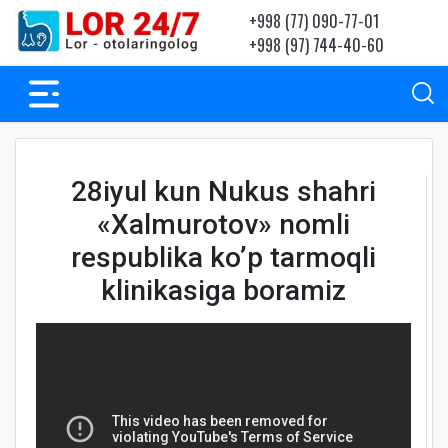
+998 (77) 090-77-01
+998 (97) 744-40-60
28iyul kun Nukus shahri
«Xalmurotov» nomli
respublika ko’p tarmoqli
klinikasiga boramiz