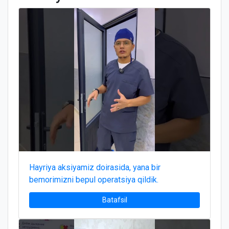
Hayriya aksiyamiz doirasida, yana bir
bemorimizni bepul operatsiya qildik.
Batafsil