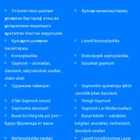
Отопластика шалпанг
Қулоқни кичиклаштириш
қулоқликни бартараф этиш ва
қулоқ шаклини яхшилашга
қаратилган пластик жарроҳлик
Қулоқдаги шовқинни
Lazerli konxoplastika
пасайтириш
Konxoplastika
Endoskopik septoplastika
Gaymorit – alomatlari,
Surunkali gaymorit
davolash, xalq tabobati usullari,
oldini olish
Сурункали гайморит
Gaymoritni operatsiya qilish
Jarrohlik bilan davolash
O’tkir Gaymorit sinusit
Yiringli Gaymorit
Gaymoritni davolash
Gaymorit Lor klinika markazi
Burun bo’shlig’ida yot jism –
Burun bitishi — sabablari,
Бурун бўшлиғида ёт жисм
belgilari, asoratlari, tashxislash,
davolash usullari
Blefaroplastika narxlari,
Lazerli tonzillotomiya Lazer