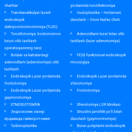
sharhlar
yordamida tonzillektomiya
Transkanalikulyar lazerli
Uvuloplastika – Horlamani
endoskopik
davolash – Oson Nafas Olish
dakriyosistorinostomiya (TLED)
Tonzillotomiya: bodomsimon
Adenoidlarni lazer bilan olib
bezni olib tashlash
tashlash (lazer adenotomiya)
operatsiyasining narxi
Bolalar va kattalardagi
FESS funktsional endoskopik
adenoidlarni (adenotomiya) olib
rinosurgiya
tashlash
Endoskopik Lazer yordamida
Endoskopik Lazer yordamida
frontotomiya
sfenotomiya
Endoskopik Lazer yordamida
Frontotomiya
gaymorotomiya
ETMOIDOTOMİYA
Sfenotomiya LOR klinikasi
Эндоскопик лазер
Sinusitni jarrohlik yo’li bilan
ёрдамида гайморотомия
davolash (gaymorotomiya)
Turbinoplastika
Burun poliplarini endoskopik