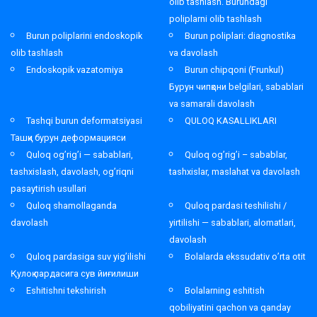
olib tashlash. Burundagi
poliplarni olib tashlash
Burun poliplarini endoskopik
Burun poliplari: diagnostika
olib tashlash
va davolash
Endoskopik vazatomiya
Burun chipqoni (Frunkul)
Бурун чипқони belgilari, sabablari
va samarali davolash
Tashqi burun deformatsiyasi
QULOQ KASALLIKLARI
Ташқи бурун деформацияси
Quloq og’rig’i — sabablari,
Quloq og’rig’i – sabablar,
tashxislash, davolash, og’riqni
tashxislar, maslahat va davolash
pasaytirish usullari
Quloq shamollaganda
Quloq pardasi teshilishi /
davolash
yirtilishi — sabablari, alomatlari,
davolash
Quloq pardasiga suv yig’ilishi
Bolalarda ekssudativ o’rta otit
Қулоқ пардасига сув йиғилиши
Eshitishni tekshirish
Bolalarning eshitish
qobiliyatini qachon va qanday