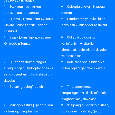
сабаблари нимада?
Эшитиш пастлигини
Quloqda shovqin Қулоқда
ташхислаш ва даволаш
шовқин
Hijoma, Hijama sentr Хижома
Giruduterapiya Zuluk bilan
klinkina Chilonzor Yunusobod
davolash Yunusobod Toshkent
Toshkent
Зулук қўйиш Гирудотерапия
Otit yoki quloqning
Юнусобод Тошкент
yallig’lanishi — shakllari,
alomatlari, tashxislash, davolash
va oldini olish
Quloqdan doimo rangsiz
Bolalarda burun bitishi va
suyuqlik oqadi. Quloqdan toza va
quloq oqishi qanchalik xavfli?
sariq suyuqlikning tushishi va uni
davolash
Bolaning qulog’i oqishi
Timpanoskleroz:
etiopatogenezi, klinik ko’rinishi,
diagnostikasi, davolash
Miringoplastika | Quloq burun
Shalpang quloqni to’g’irlash,
va tomoq, miroplastikani
Quloqni kichraytirish, Quloq