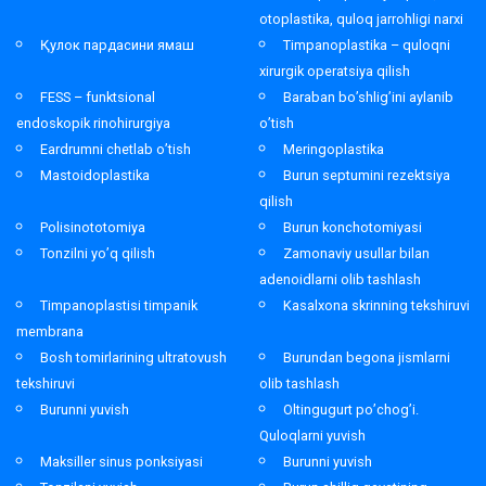
otoplastika, quloq jarrohligi narxi
Қулок пардасини ямаш
Timpanoplastika – quloqni
xirurgik operatsiya qilish
FESS – funktsional
Baraban bo’shlig’ini aylanib
endoskopik rinohirurgiya
o’tish
Eardrumni chetlab o’tish
Meringoplastika
Mastoidoplastika
Burun septumini rezektsiya
qilish
Polisinototomiya
Burun konchotomiyasi
Tonzilni yo’q qilish
Zamonaviy usullar bilan
adenoidlarni olib tashlash
Timpanoplastisi timpanik
Kasalxona skrinning tekshiruvi
membrana
Bosh tomirlarining ultratovush
Burundan begona jismlarni
tekshiruvi
olib tashlash
Burunni yuvish
Oltingugurt po’chog’i.
Quloqlarni yuvish
Maksiller sinus ponksiyasi
Burunni yuvish