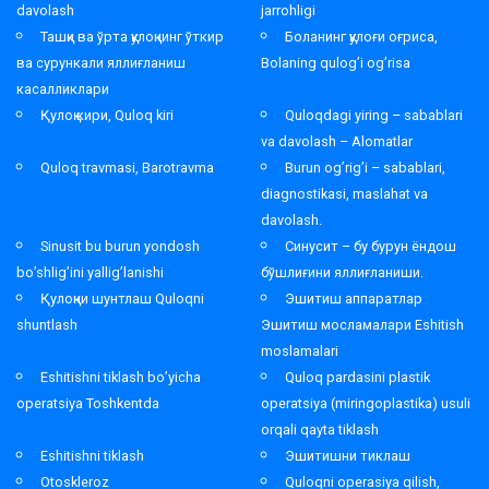
davolash
jarrohligi
Ташқи ва ўрта қулоқнинг ўткир
Боланинг қулоғи оғриса,
ва сурункали яллиғланиш
Bolaning qulog’i og’risa
касалликлари
Қулоқ кири, Quloq kiri
Quloqdagi yiring – sabablari
va davolash – Alomatlar
Quloq travmasi, Barotravma
Burun og’rig’i – sabablari,
diagnostikasi, maslahat va
davolash.
Sinusit bu burun yondosh
Синусит – бу бурун ёндош
bo’shlig’ini yallig’lanishi
бўшлиғини яллиғланиши.
Қулоқни шунтлаш Quloqni
Эшитиш аппаратлар
shuntlash
Эшитиш мосламалари Eshitish
moslamalari
Eshitishni tiklash bo’yicha
Quloq pardasini plastik
operatsiya Toshkentda
operatsiya (miringoplastika) usuli
orqali qayta tiklash
Eshitishni tiklash
Эшитишни тиклаш
Otoskleroz
Quloqni operasiya qilish,