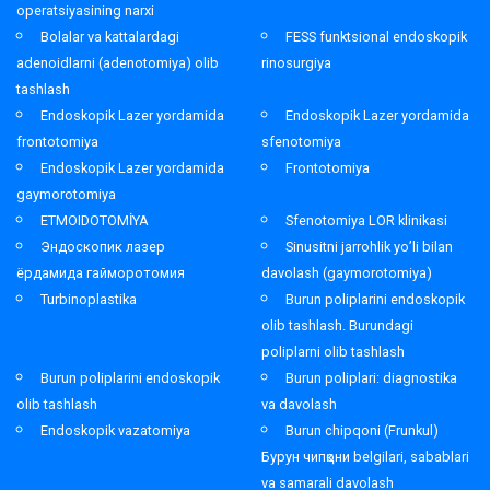
operatsiyasining narxi
Bolalar va kattalardagi
FESS funktsional endoskopik
adenoidlarni (adenotomiya) olib
rinosurgiya
tashlash
Endoskopik Lazer yordamida
Endoskopik Lazer yordamida
frontotomiya
sfenotomiya
Endoskopik Lazer yordamida
Frontotomiya
gaymorotomiya
ETMOIDOTOMİYA
Sfenotomiya LOR klinikasi
Эндоскопик лазер
Sinusitni jarrohlik yo’li bilan
ёрдамида гайморотомия
davolash (gaymorotomiya)
Turbinoplastika
Burun poliplarini endoskopik
olib tashlash. Burundagi
poliplarni olib tashlash
Burun poliplarini endoskopik
Burun poliplari: diagnostika
olib tashlash
va davolash
Endoskopik vazatomiya
Burun chipqoni (Frunkul)
Бурун чипқони belgilari, sabablari
va samarali davolash