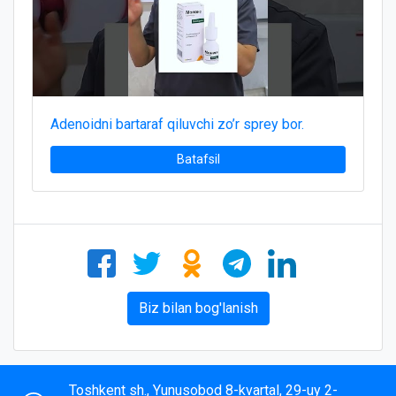
Adenoidni bartaraf qiluvchi zo’r sprey bor.
Batafsil
Biz bilan bog'lanish
Toshkent sh., Yunusobod 8-kvartal, 29-uy 2-