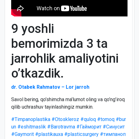
9 yoshli
bemorimizda 3 ta
jarrohlik amaliyotini
o’tkazdik.
dr. Otabek Rahmatov – Lor jarroh
Savol bering, qo’shimcha ma’lumot oling va qo’ng’iroq
qilib uchrashuv tayinlashingiz mumkin.
#Timpanoplastika
#Otoskleroz
#quloq
#tomoq
#bur
un
#eshitmaslik
#Barotravma
#Гайморит
#Синусит
#Gaymorit
#plastikauxa
#plasticsurgery
#тимпаноп