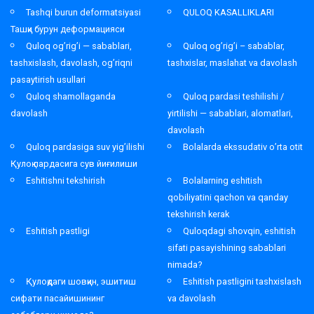
Tashqi burun deformatsiyasi
QULOQ KASALLIKLARI
Ташқи бурун деформацияси
Quloq og’rig’i — sabablari,
Quloq og’rig’i – sabablar,
tashxislash, davolash, og’riqni
tashxislar, maslahat va davolash
pasaytirish usullari
Quloq shamollaganda
Quloq pardasi teshilishi /
davolash
yirtilishi — sabablari, alomatlari,
davolash
Quloq pardasiga suv yig’ilishi
Bolalarda ekssudativ o’rta otit
Қулоқ пардасига сув йиғилиши
Eshitishni tekshirish
Bolalarning eshitish
qobiliyatini qachon va qanday
tekshirish kerak
Eshitish pastligi
Quloqdagi shovqin, eshitish
sifati pasayishining sabablari
nimada?
Қулоқдаги шовқин, эшитиш
Eshitish pastligini tashxislash
сифати пасайишининг
va davolash