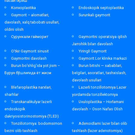
пасайтириш
Konxoplastika
Endoskopik septoplastika
Gaymorit – alomatlari,
Surunkali gaymorit
davolash, xalq tabobati usullari,
oldini olish
Сурункали гайморит
Gaymoritni operatsiya qilish
Jarrohlik bilan davolash
O’tkir Gaymorit sinusit
Yiringli Gaymorit
Gaymoritni davolash
Gaymorit Lor klinika markazi
Burun bo’shlig’ida yot jism –
Burun bitishi — sabablari,
Бурун бўшлиғида ёт жисм
belgilari, asoratlari, tashxislash,
davolash usullari
Blefaroplastika narxlari,
Lazerli tonzillotomiya Lazer
sharhlar
yordamida tonzillektomiya
Transkanalikulyar lazerli
Uvuloplastika – Horlamani
endoskopik
davolash – Oson Nafas Olish
dakriyosistorinostomiya (TLED)
Tonzillotomiya: bodomsimon
Adenoidlarni lazer bilan olib
bezni olib tashlash
tashlash (lazer adenotomiya)