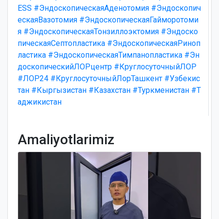
ESS
#ЭндоскопическаяАденотомия
#Эндоскопич
ескаяВазотомия
#ЭндоскопическаяГайморотоми
я
#ЭндоскопическаяТонзиллоэктомия
#Эндоско
пическаяСептопластика
#ЭндоскопическаяРиноп
ластика
#ЭндоскопическаяТимпанопластика
#Эн
доскопическийЛОРцентр
#КруглосуточныйЛОР
#ЛОР24
#КруглосуточныйЛорТашкент
#Узбекис
тан
#Кыргызистан
#Казахстан
#Туркменистан
#Т
аджикистан
Amaliyotlarimiz