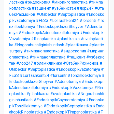
ластика
#эндоскопия
#мирингопластика
#тимпа
нопластика
#ташкент
#узбекистан
#лор247
#Ота
бекРахмонов
#Otabeklor
#Septoplastika
#Endosko
pikvazatomiya
#FESS
#LorTashkent24
#lorsentr
#To
nzilloektomiya
#EndoskopiklazerSheyver
#Adenoto
miya
#EndoskopikAdenotonzillotomiya
#Endoskopik
Vazatomiya
#Rinoplastika
#plastikauxa
#uvuloplasti
ka
#Nogorabushliginishuntlash
#plastikauxa
#plastic
surgery
#тимпанопластика
#эндоскопия
#миринг
опластика
#тимпанопластика
#ташкент
#узбекис
тан
#лор247
#оламклиника
#ОтабекРахмонов
#
Otabeklor
#Septoplastika
#Endoskopikvazatomiya
#
FESS
#LorTashkent24
#lorsentr
#Tonzilloektomiya
#
EndoskopiklazerSheyver
#Adenotomiya
#Endoskopi
kAdenotonzillotomiya
#EndoskopikVazatomiya
#Rin
oplastika
#plastikauxa
#uvuloplastika
#Nogorabushli
ginishuntlash
#EndoskopikGaymorotomiya
#Endosko
pikTonzillektomiya
#EndoskopikSeptoplastika
#Endo
akopikRinoplastika
#EndoskopikTimpanoplastika
#F