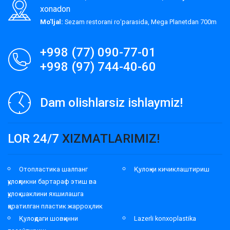
xonadon
Mo'ljal:
Sezam restorani roʻparasida, Mega Planetdan 700m
+998 (77) 090-77-01
+998 (97) 744-40-60
Dam olishlarsiz ishlaymiz!
LOR 24/7
XIZMATLARIMIZ!
Отопластика шалпанг
Қулоқни кичиклаштириш
қулоқликни бартараф этиш ва
қулоқ шаклини яхшилашга
қаратилган пластик жарроҳлик
Қулоқдаги шовқинни
Lazerli konxoplastika