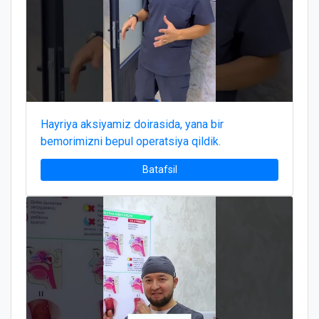
Hayriya aksiyamiz doirasida, yana bir
bemorimizni bepul operatsiya qildik.
Batafsil