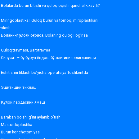
Bolalarda burun bitishi va quloq oqishi qanchalik xavfli?
Miringoplastika | Quloq burun va tomoq, miroplastikani
volash
Боланинг қулоғи оғриса, Bolaning qulog’i og’risa
Quloq travmasi, Barotravma
Синусит – бу бурун ёндош бўшлиғини яллиғланиши.
Eshitishni tiklash bo’yicha operatsiya Toshkentda
Эшитишни тиклаш
Қулок пардасини ямаш
Baraban bo’shlig’ini aylanib o’tish
Mastoidoplastika
Burun konchotomiyasi