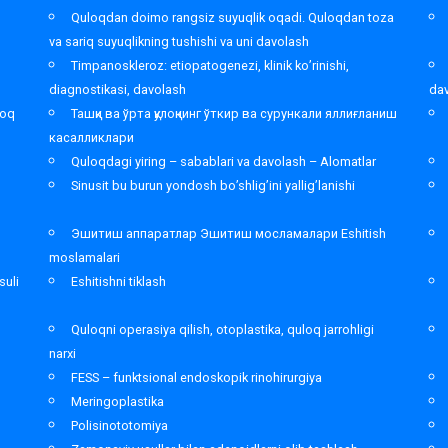
,
Quloqdan doimo rangsiz suyuqlik oqadi. Quloqdan toza
va sariq suyuqlikning tushishi va uni davolash
Timpanoskleroz: etiopatogenezi, klinik ko’rinishi,
diagnostikasi, davolash
da
loq
Ташқи ва ўрта қулоқнинг ўткир ва сурункали яллиғланиш
касалликлари
Quloqdagi yiring – sabablari va davolash – Alomatlar
Sinusit bu burun yondosh bo’shlig’ini yallig’lanishi
Эшитиш аппаратлар Эшитиш мосламалари Eshitish
moslamalari
suli
Eshitishni tiklash
Quloqni operasiya qilish, otoplastika, quloq jarrohligi
narxi
FESS – funktsional endoskopik rinohirurgiya
Meringoplastika
Polisinototomiya