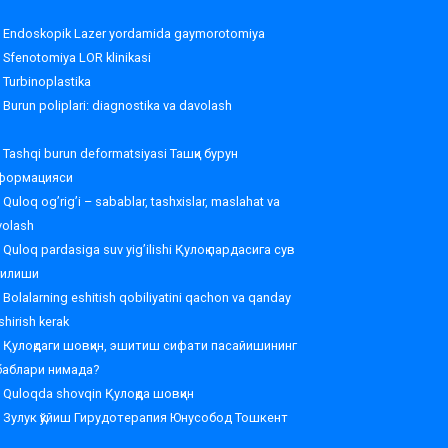
Endoskopik Lazer yordamida gaymorotomiya
Sfenotomiya LOR klinikasi
Turbinoplastika
Burun poliplari: diagnostika va davolash
Tashqi burun deformatsiyasi Ташқи бурун
формацияси
Quloq og’rig’i – sabablar, tashxislar, maslahat va
volash
Quloq pardasiga suv yig’ilishi Қулоқ пардасига сув
ғилиши
Bolalarning eshitish qobiliyatini qachon va qanday
shirish kerak
Қулоқдаги шовқин, эшитиш сифати пасайишининг
баблари нимада?
Quloqda shovqin Қулоқда шовқин
Зулук қўйиш Гирудотерапия Юнусобод Тошкент