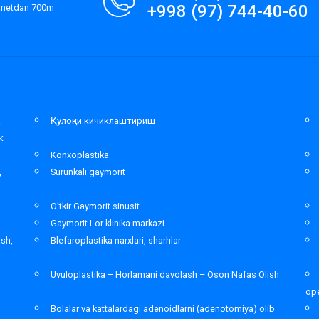
+998 (97) 744-40-60
lanetdan 700m
а
Қулоқни кичиклаштириш
к
Konxoplastika
,
Surunkali gaymorit
O’tkir Gaymorit sinusit
Gaymorit Lor klinika markazi
ash,
Blefaroplastika narxlari, sharhlar
Uvuloplastika – Horlamani davolash – Oson Nafas Olish
ope
Bolalar va kattalardagi adenoidlarni (adenotomiya) olib