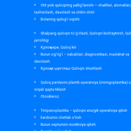
Otit yoki quloqning yallig’lanishi — shakllari, alomatlari
tashxislash, davolash va oldini olish
Bolaning qulog’i oqishi
Shalpang quloqni to’g’irlash, Quloqni kichraytirish, Qu
jarrohligi
Қулоқ кири, Quloq kiri
Burun og’rig’i – sabablari, diagnostikasi, maslahat va
davolash.
Қулоқни шунтлаш Quloqni shuntlash
Quloq pardasini plastik operatsiya (miringoplastika) u
orqali qayta tiklash
Otoskleroz
Timpanoplastika – quloqni xirurgik operatsiya qilish
Eardrumni chetlab o’tish
Burun septumini rezektsiya qilish