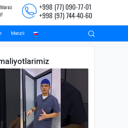
+998 (77) 090-77-01
hlarsiz
+998 (97) 744-40-60
z!
r
Manzil
maliyotlarimiz