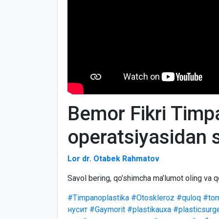
Bemor Fikri Timp
operatsiyasidan 
Lor dr. Otabek Rahmatov
Savol bering, qo’shimcha ma’lumot oling va q
#Timpanoplastika
#Otoskleroz
#quloq
#to
нусит
#Gaymorit
#plastikauxa
#plasticsurg