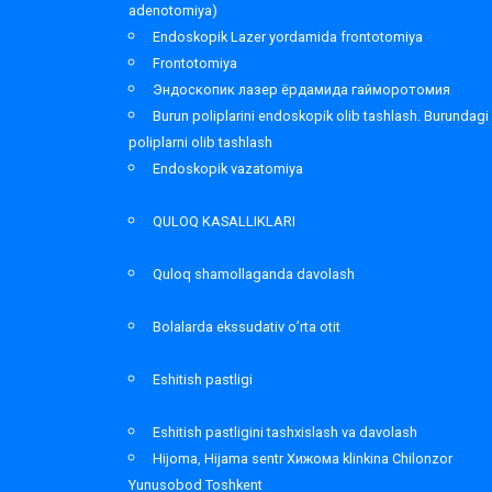
adenotomiya)
Endoskopik Lazer yordamida frontotomiya
Frontotomiya
Эндоскопик лазер ёрдамида гайморотомия
Burun poliplarini endoskopik olib tashlash. Burundagi
poliplarni olib tashlash
Endoskopik vazatomiya
QULOQ KASALLIKLARI
Quloq shamollaganda davolash
Bolalarda ekssudativ o’rta otit
Eshitish pastligi
Eshitish pastligini tashxislash va davolash
Hijoma, Hijama sentr Хижома klinkina Chilonzor
Yunusobod Toshkent