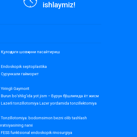
ishlaymiz!
Қулоқдаги шовқинни пасайтириш
Endoskopik septoplastika
Сурункали гайморит
Yiringli Gaymorit
Burun bo’shlig’ida yot jism – Бурун бўшлиғида ёт жисм
Lazerli tonzillotomiya Lazer yordamida tonzillektomiya
Tonzillotomiya: bodomsimon bezni olib tashlash
ratsiyasining narxi
FESS funktsional endoskopik rinosurgiya