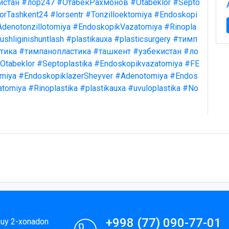
истан
#лор247
#ОтабекРахмонов
#Otabeklor
#Septo
orTashkent24
#lorsentr
#Tonzilloektomiya
#Endoskopi
denotonzillotomiya
#EndoskopikVazatomiya
#Rinopla
shliginishuntlash
#plastikauxa
#plasticsurgery
#тимп
тика
#тимпанопластика
#ташкент
#узбекистан
#ло
Otabeklor
#Septoplastika
#Endoskopikvazatomiya
#FE
omiya
#EndoskopiklazerSheyver
#Adenotomiya
#Endos
atomiya
#Rinoplastika
#plastikauxa
#uvuloplastika
#No
+998 (77) 090-77-01
9-uy 2-xonadon