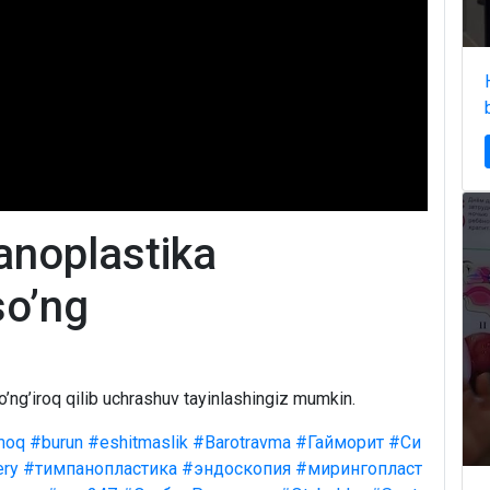
anoplastika
so’ng
o’ng’iroq qilib uchrashuv tayinlashingiz mumkin.
moq
#burun
#eshitmaslik
#Barotravma
#Гайморит
#Си
ery
#тимпанопластика
#эндоскопия
#мирингопласт