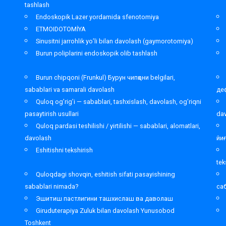
tashlash
Endoskopik Lazer yordamida sfenotomiya
ETMOIDOTOMİYA
Sinusitni jarrohlik yo’li bilan davolash (gaymorotomiya)
Burun poliplarini endoskopik olib tashlash
Burun chipqoni (Frunkul) Бурун чипқони belgilari,
sabablari va samarali davolash
де
Quloq og’rig’i — sabablari, tashxislash, davolash, og’riqni
pasaytirish usullari
da
Quloq pardasi teshilishi / yirtilishi — sabablari, alomatlari,
davolash
йи
Eshitishni tekshirish
tek
Quloqdagi shovqin, eshitish sifati pasayishining
sabablari nimada?
са
Эшитиш пастлигини ташхислаш ва даволаш
Giruduterapiya Zuluk bilan davolash Yunusobod
Toshkent