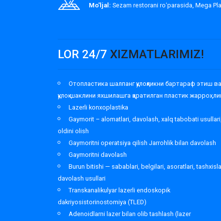
Mo'ljal:
Sezam restorani roʻparasida, Mega P
LOR 24/7
XIZMATLARIMIZ!
Отопластика шалпанг қулоқликни бартараф этиш в
қулоқ шаклини яхшилашга қаратилган пластик жарроҳли
Lazerli konxoplastika
Gaymorit – alomatlari, davolash, xalq tabobati usullari
oldini olish
Gaymoritni operatsiya qilish Jarrohlik bilan davolash
Gaymoritni davolash
Burun bitishi — sabablari, belgilari, asoratlari, tashxisl
davolash usullari
Transkanalikulyar lazerli endoskopik
dakriyosistorinostomiya (TLED)
Adenoidlarni lazer bilan olib tashlash (lazer