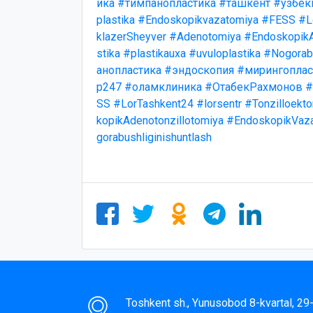
ика
#тимпанопластика
#ташкент
#узбек
plastika
#Endoskopikvazatomiya
#FESS
#L
klazerSheyver
#Adenotomiya
#EndoskopikA
stika
#plastikauxa
#uvuloplastika
#Nogorabu
анопластика
#эндоскопия
#мирингоплас
р247
#оламклиника
#ОтабекРахмонов
#
SS
#LorTashkent24
#lorsentr
#Tonzilloekt
kopikAdenotonzillotomiya
#EndoskopikVaz
gorabushliginishuntlash
Toshkent sh., Yunusobod 8-kvartal, 2