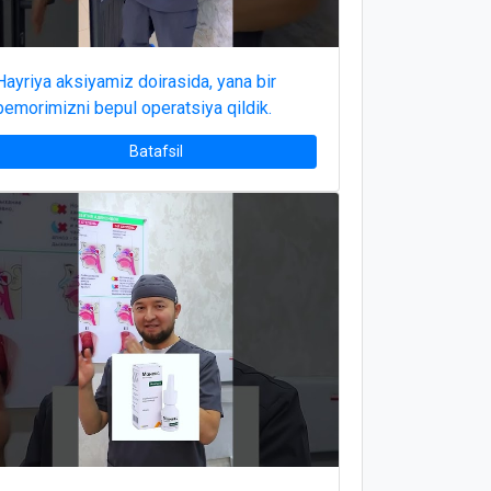
Hayriya aksiyamiz doirasida, yana bir
bemorimizni bepul operatsiya qildik.
Batafsil