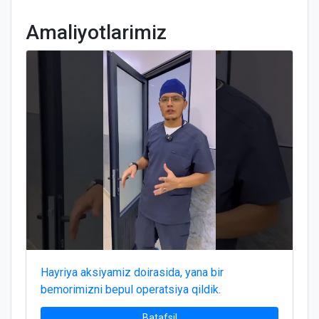
Amaliyotlarimiz
Hayriya aksiyamiz doirasida, yana bir
bemorimizni bepul operatsiya qildik.
Batafsil