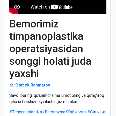
Bemorimiz
timpanoplastika
operatsiyasidan
songgi holati juda
yaxshi
dr. Otabek Rahmatov
Savol bering, qo’shimcha ma’lumot oling va qo’ng’iroq
qilib uchrashuv tayinlashingiz mumkin.
#Timpanoplastika
#Barotravma
#Гайморит
#Синусит