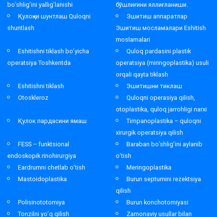
bo’shlig’ini yallig’lanishi
бўшлиғини яллиғланиши.
Қулоқни шунтлаш Quloqni
Эшитиш аппаратлар
shuntlash
Эшитиш мосламалари Eshitish
moslamalari
Eshitishni tiklash bo’yicha
Quloq pardasini plastik
operatsiya Toshkentda
operatsiya (miringoplastika) usuli
orqali qayta tiklash
Eshitishni tiklash
Эшитишни тиклаш
Otoskleroz
Quloqni operasiya qilish,
otoplastika, quloq jarrohligi narxi
Қулок пардасини ямаш
Timpanoplastika – quloqni
xirurgik operatsiya qilish
FESS – funktsional
Baraban bo’shlig’ini aylanib
endoskopik rinohirurgiya
o’tish
Eardrumni chetlab o’tish
Meringoplastika
Mastoidoplastika
Burun septumini rezektsiya
qilish
Polisinototomiya
Burun konchotomiyasi
Tonzilni yo’q qilish
Zamonaviy usullar bilan