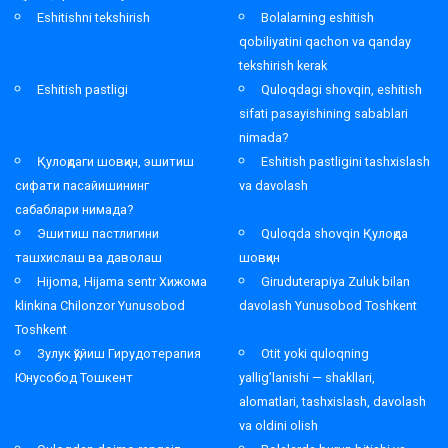
Eshitishni tekshirish
Bolalarning eshitish
qobiliyatini qachon va qanday
tekshirish kerak
Eshitish pastligi
Quloqdagi shovqin, eshitish
sifati pasayishining sabablari
nimada?
Қулоқдаги шовқин, эшитиш
Eshitish pastligini tashxislash
сифати пасайишининг
va davolash
сабаблари нимада?
Эшитиш пастлигини
Quloqda shovqin Қулоқда
ташхислаш ва даволаш
шовқин
Hijoma, Hijama sentr Хижома
Giruduterapiya Zuluk bilan
klinkina Chilonzor Yunusobod
davolash Yunusobod Toshkent
Toshkent
Зулук қўйиш Гирудотерапия
Otit yoki quloqning
Юнусобод Тошкент
yallig’lanishi — shakllari,
alomatlari, tashxislash, davolash
va oldini olish