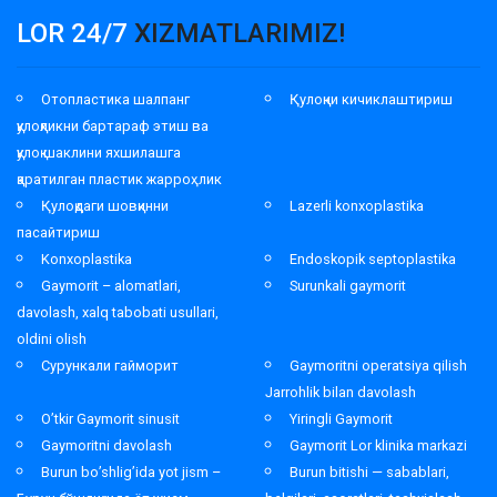
LOR 24/7
XIZMATLARIMIZ!
Отопластика шалпанг
Қулоқни кичиклаштириш
қулоқликни бартараф этиш ва
қулоқ шаклини яхшилашга
қаратилган пластик жарроҳлик
Қулоқдаги шовқинни
Lazerli konxoplastika
пасайтириш
Konxoplastika
Endoskopik septoplastika
Gaymorit – alomatlari,
Surunkali gaymorit
davolash, xalq tabobati usullari,
oldini olish
Сурункали гайморит
Gaymoritni operatsiya qilish
Jarrohlik bilan davolash
O’tkir Gaymorit sinusit
Yiringli Gaymorit
Gaymoritni davolash
Gaymorit Lor klinika markazi
Burun bo’shlig’ida yot jism –
Burun bitishi — sabablari,