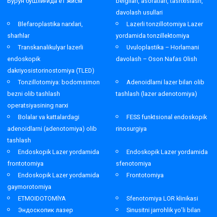
Бурун бўшлиғида ёт жисм
belgilari, asoratlari, tashxislash,
davolash usullari
Blefaroplastika narxlari,
Lazerli tonzillotomiya Lazer
sharhlar
yordamida tonzillektomiya
Transkanalikulyar lazerli
Uvuloplastika – Horlamani
endoskopik
davolash – Oson Nafas Olish
dakriyosistorinostomiya (TLED)
Tonzillotomiya: bodomsimon
Adenoidlarni lazer bilan olib
bezni olib tashlash
tashlash (lazer adenotomiya)
operatsiyasining narxi
Bolalar va kattalardagi
FESS funktsional endoskopik
adenoidlarni (adenotomiya) olib
rinosurgiya
tashlash
Endoskopik Lazer yordamida
Endoskopik Lazer yordamida
frontotomiya
sfenotomiya
Endoskopik Lazer yordamida
Frontotomiya
gaymorotomiya
ETMOIDOTOMİYA
Sfenotomiya LOR klinikasi
Эндоскопик лазер
Sinusitni jarrohlik yo’li bilan