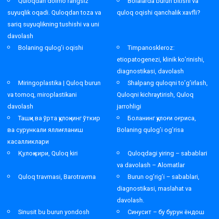
Quloqdan doimo rangsiz
Bolalarda burun bitishi va
suyuqlik oqadi. Quloqdan toza va
quloq oqishi qanchalik xavfli?
sariq suyuqlikning tushishi va uni
davolash
Bolaning qulog’i oqishi
Timpanoskleroz:
etiopatogenezi, klinik ko’rinishi,
diagnostikasi, davolash
Miringoplastika | Quloq burun
Shalpang quloqni to’g’irlash,
va tomoq, miroplastikani
Quloqni kichraytirish, Quloq
davolash
jarrohligi
Ташқи ва ўрта қулоқнинг ўткир
Боланинг қулоғи оғриса,
ва сурункали яллиғланиш
Bolaning qulog’i og’risa
касалликлари
Қулоқ кири, Quloq kiri
Quloqdagi yiring – sabablari
va davolash – Alomatlar
Quloq travmasi, Barotravma
Burun og’rig’i – sabablari,
diagnostikasi, maslahat va
davolash.
Sinusit bu burun yondosh
Синусит – бу бурун ёндош