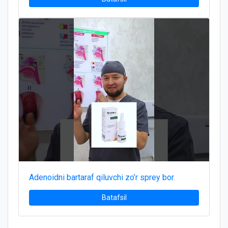
Adenoidni bartaraf qiluvchi zo’r sprey bor.
Batafsil