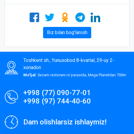
Biz bilan bog'lanish
Toshkent sh., Yunusobod 8-kvartal, 29-uy 2-
xonadon
Mo'ljal:
Sezam restorani roʻparasida, Mega Planetdan 700m
+998 (77) 090-77-01
+998 (97) 744-40-60
Dam olishlarsiz ishlaymiz!