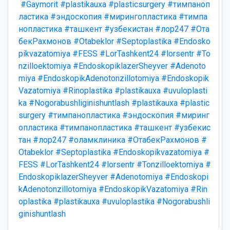
#Gaymorit
#plastikauxa
#plasticsurgery
#тимпаноп
ластика
#эндоскопия
#мирингопластика
#тимпа
нопластика
#ташкент
#узбекистан
#лор247
#Ота
бекРахмонов
#Otabeklor
#Septoplastika
#Endosko
pikvazatomiya
#FESS
#LorTashkent24
#lorsentr
#To
nzilloektomiya
#EndoskopiklazerSheyver
#Adenoto
miya
#EndoskopikAdenotonzillotomiya
#Endoskopik
Vazatomiya
#Rinoplastika
#plastikauxa
#uvuloplasti
ka
#Nogorabushliginishuntlash
#plastikauxa
#plastic
surgery
#тимпанопластика
#эндоскопия
#миринг
опластика
#тимпанопластика
#ташкент
#узбекис
тан
#лор247
#оламклиника
#ОтабекРахмонов
#
Otabeklor
#Septoplastika
#Endoskopikvazatomiya
#
FESS
#LorTashkent24
#lorsentr
#Tonzilloektomiya
#
EndoskopiklazerSheyver
#Adenotomiya
#Endoskopi
kAdenotonzillotomiya
#EndoskopikVazatomiya
#Rin
oplastika
#plastikauxa
#uvuloplastika
#Nogorabushli
ginishuntlash