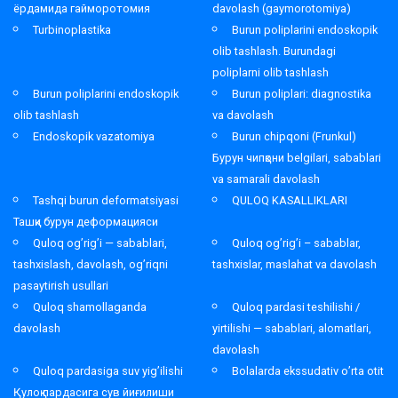
ёрдамида гайморотомия
davolash (gaymorotomiya)
Turbinoplastika
Burun poliplarini endoskopik
olib tashlash. Burundagi
poliplarni olib tashlash
Burun poliplarini endoskopik
Burun poliplari: diagnostika
olib tashlash
va davolash
Endoskopik vazatomiya
Burun chipqoni (Frunkul)
Бурун чипқони belgilari, sabablari
va samarali davolash
Tashqi burun deformatsiyasi
QULOQ KASALLIKLARI
Ташқи бурун деформацияси
Quloq og’rig’i — sabablari,
Quloq og’rig’i – sabablar,
tashxislash, davolash, og’riqni
tashxislar, maslahat va davolash
pasaytirish usullari
Quloq shamollaganda
Quloq pardasi teshilishi /
davolash
yirtilishi — sabablari, alomatlari,
davolash
Quloq pardasiga suv yig’ilishi
Bolalarda ekssudativ o’rta otit
Қулоқ пардасига сув йиғилиши