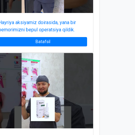
Hayriya aksiyamiz doirasida, yana bir
bemorimizni bepul operatsiya qildik.
Batafsil