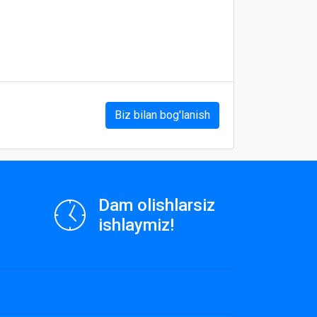
Biz bilan bog'lanish
Dam olishlarsiz
ishlaymiz!