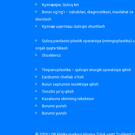
Қулоқ кири, Quloq kiri
Burun og’rig’i – sabablari, diagnostikasi, maslahat va
davolash.
Қулоқни шунтлаш Quloqni shuntlash
Quloq pardasini plastik operatsiya (miringoplastika) u
orqali qayta tiklash
Otoskleroz
Timpanoplastika – quloqni xirurgik operatsiya qilish
Eardrumni chetlab o’tish
Burun septumini rezektsiya qilish
Tonzilni yo’q qilish
Kasalxona skrinning tekshiruvi
Burunni yuvish
Burunni yuvish
© 2026
LOR klinika markazi Hijoma Zuluk sentr Toshkent 