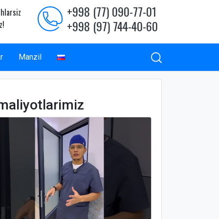
+998 (77) 090-77-01
hlarsiz
+998 (97) 744-40-60
z!
r
Manzil
maliyotlarimiz