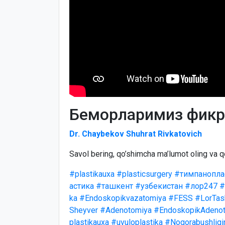
Беморларимиз фикр
Dr. Chaybekov Shuhrat Rivkatovich
Savol bering, qo’shimcha ma’lumot oling va q
#plastikauxa
#plasticsurgery
#тимпанопла
астика
#ташкент
#узбекистан
#лор247
#
ka
#Endoskopikvazatomiya
#FESS
#LorTas
Sheyver
#Adenotomiya
#EndoskopikAdenot
plastikauxa
#uvuloplastika
#Nogorabushligi