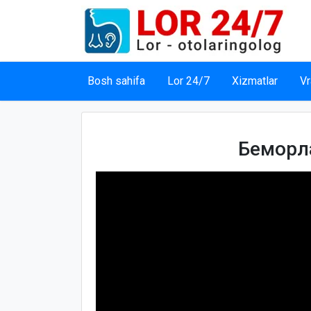
Bosh sahifa
Lor 24/7
Xizmatlar
Vr
Беморл