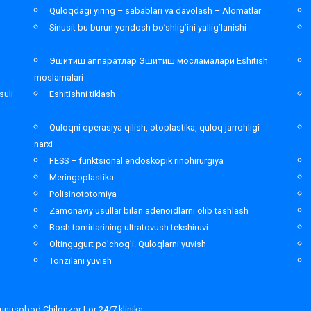
Quloqdagi yiring – sabablari va davolash – Alomatlar
Sinusit bu burun yondosh bo’shlig’ini yallig’lanishi
Эшитиш аппаратлар Эшитиш мосламалари Eshitish
moslamalari
suli
Eshitishni tiklash
Quloqni operasiya qilish, otoplastika, quloq jarrohligi
narxi
FESS – funktsional endoskopik rinohirurgiya
Meringoplastika
Polisinototomiya
Zamonaviy usullar bilan adenoidlarni olib tashlash
Bosh tomirlarining ultratovush tekshiruvi
Oltingugurt po’chog’i. Quloqlarni yuvish
Tonzilani yuvish
Yunusobod Chilonzor Lor 24/7 klinika