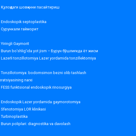
Қулоқдаги шовқинни пасайтириш
Endoskopik septoplastika
Сурункали гайморит
Yiringli Gaymorit
Burun bo’shlig’ida yot jism – Бурун бўшлиғида ёт жисм
Lazerli tonzillotomiya Lazer yordamida tonzillektomiya
Tonzillotomiya: bodomsimon bezni olib tashlash
ratsiyasining narxi
FESS funktsional endoskopik rinosurgiya
Endoskopik Lazer yordamida gaymorotomiya
Sfenotomiya LOR klinikasi
Turbinoplastika
Burun poliplari: diagnostika va davolash