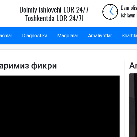
Doimiy ishlovchi LOR 24/7
Dam olis
ishlaymi
Toshkentda LOR 24/7!
achlar
Diagnostika
Maqolalar
Amaliyotlar
Sharhla
аримиз фикри
A