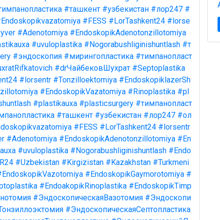
тимпанопластика
#ташкент
#узбекистан
#лор247
#
Endoskopikvazatomiya
#FESS
#LorTashkent24
#lorse
yver
#Adenotomiya
#EndoskopikAdenotonzillotomiya
stikauxa
#uvuloplastika
#Nogorabushliginishuntlash
#т
ery
#эндоскопия
#мирингопластика
#тимпанопласт
xratRifkatovich
#drЧайбековШухрат
#Septoplastika
ent24
#lorsentr
#Tonzilloektomiya
#EndoskopiklazerSh
illotomiya
#EndoskopikVazatomiya
#Rinoplastika
#pl
shuntlash
#plastikauxa
#plasticsurgery
#тимпанопласт
мпанопластика
#ташкент
#узбекистан
#лор247
#ол
doskopikvazatomiya
#FESS
#LorTashkent24
#lorsentr
er
#Adenotomiya
#EndoskopikAdenotonzillotomiya
#En
kauxa
#uvuloplastika
#Nogorabushliginishuntlash
#Endo
R24
#Uzbekistan
#Kirgizistan
#Kazakhstan
#Turkmeni
#EndoskopikVazotomiya
#EndoskopikGaymorotomiya
#
toplastika
#EndoakopikRinoplastika
#EndoskopikTimp
нотомия
#ЭндоскопическаяВазотомия
#Эндоскопи
Тонзиллоэктомия
#ЭндоскопическаяСептопластика