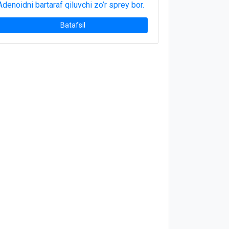
Adenoidni bartaraf qiluvchi zo’r sprey bor.
Batafsil