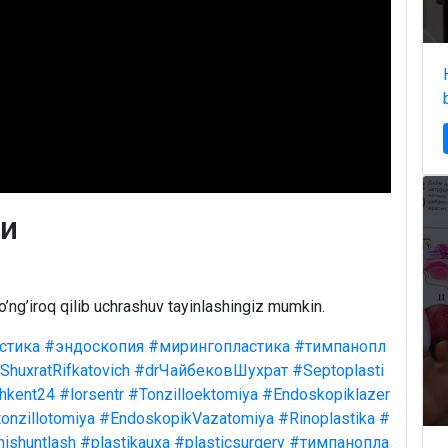
и
o’ng’iroq qilib uchrashuv tayinlashingiz mumkin.
стика
#эндоскопия
#мирингопластика
#тимпанопл
ShuxratRifkatovich
#drЧайбековШухрат
#Septoplasti
hkent24
#lorsentr
#Tonzilloektomiya
#Endoskopiklazer
onzillotomiya
#EndoskopikVazatomiya
#Rinoplastika
#
nishuntlash
#plastikauxa
#plasticsurgery
#тимпанопла