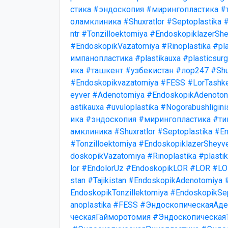
стика
#эндоскопия
#мирингопластика
#
оламклиника
#Shuxratlor
#Septoplastika
#
ntr
#Tonzilloektomiya
#EndoskopiklazerShe
#EndoskopikVazatomiya
#Rinoplastika
#pla
импанопластика
#plastikauxa
#plasticsurg
ика
#ташкент
#узбекистан
#лор247
#Shu
#Endoskopikvazatomiya
#FESS
#LorTashk
eyver
#Adenotomiya
#EndoskopikAdenotonz
astikauxa
#uvuloplastika
#Nogorabushligini
ика
#эндоскопия
#мирингопластика
#ти
амклиника
#Shuxratlor
#Septoplastika
#En
#Tonzilloektomiya
#EndoskopiklazerSheyv
doskopikVazatomiya
#Rinoplastika
#plasti
lor
#EndolorUz
#EndoskopikLOR
#LOR
#LO
stan
#Tajikistan
#EndoskopikAdenotomiya
EndoskopikTonzillektomiya
#EndoskopikSep
anoplastika
#FESS
#ЭндоскопическаяАде
ческаяГайморотомия
#Эндоскопическая