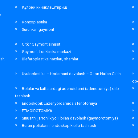
а
Қулоқни кичиклаштириш
к
Konxoplastika
,
Surunkali gaymorit
O’tkir Gaymorit sinusit
Gaymorit Lor klinika markazi
ash,
Blefaroplastika narxlari, sharhlar
Uvuloplastika – Horlamani davolash – Oson Nafas Olish
ope
Bolalar va kattalardagi adenoidlarni (adenotomiya) olib
tashlash
Endoskopik Lazer yordamida sfenotomiya
ETMOIDOTOMİYA
Sinusitni jarrohlik yo’li bilan davolash (gaymorotomiya)
Burun poliplarini endoskopik olib tashlash