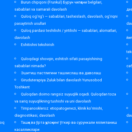
Burun chipqoni (Frunkul) Бурун чипқони belgilari,
sabablari va samarali davolash
де
Quloq og’rig’i — sabablari, tashxislash, davolash, og’riqni
pasaytirish usullari
da
Quloq pardasi teshilishi / yirtilishi — sabablari, alomatlari,
davolash
йи
Eshitishni tekshirish
tek
Quloqdagi shovqin, eshitish sifati pasayishining
sabablari nimada?
са
Эшитиш пастлигини ташхислаш ва даволаш
Giruduterapiya Zuluk bilan davolash Yunusobod
Toshkent
,
Quloqdan doimo rangsiz suyuqlik oqadi. Quloqdan toza
va sariq suyuqlikning tushishi va uni davolash
Timpanoskleroz: etiopatogenezi, klinik ko’rinishi,
diagnostikasi, davolash
da
loq
Ташқи ва ўрта қулоқнинг ўткир ва сурункали яллиғланиш
касалликлари