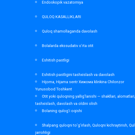
Endoskopik vazatomiya
QULOQ KASALLIKLARI
Quloq shamollaganda davolash
Bolalarda ekssudativ o’rta otit
Eshitish pastligi
Eshitish pastligini tashxislash va davolash
Hijoma, Hijama sentr Хижома klinkina Chilonzor
Yunusobod Toshkent
Otit yoki quloqning yallig’lanishi — shakllari, alomatlari
tashxislash, davolash va oldini olish
Bolaning qulog’i oqishi
Shalpang quloqni to’g’irlash, Quloqni kichraytirish, Qu
jarrohligi