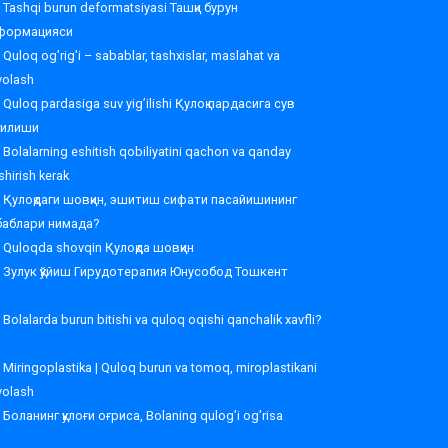
Tashqi burun deformatsiyasi Ташқи бурун
формацияси
Quloq og’rig’i – sabablar, tashxislar, maslahat va
volash
Quloq pardasiga suv yig’ilishi Қулоқ пардасига сув
ғилиши
Bolalarning eshitish qobiliyatini qachon va qanday
shirish kerak
Қулоқдаги шовқин, эшитиш сифати пасайишининг
баблари нимада?
Quloqda shovqin Қулоқда шовқин
Зулук қўйиш Гирудотерапия Юнусобод Тошкент
Bolalarda burun bitishi va quloq oqishi qanchalik xavfli?
Miringoplastika | Quloq burun va tomoq, miroplastikani
volash
Боланинг қулоғи оғриса, Bolaning qulog’i og’risa