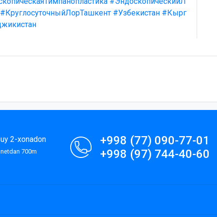
скопическаяТимпанопластика
#ЭндоскопическийЛ
#КруглосуточныйЛорТашкент
#Узбекистан
#Кырг
джикистан
+998 (77) 090-77-01
9-uy 2-xonadon
+998 (97) 744-40-60
lanetdan 700m