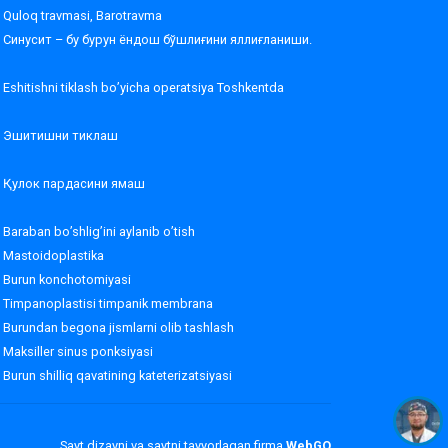
Quloq travmasi, Barotravma
Синусит – бу бурун ёндош бўшлиғини яллиғланиши.
Eshitishni tiklash bo’yicha operatsiya Toshkentda
Эшитишни тиклаш
Қулок пардасини ямаш
Baraban bo’shlig’ini aylanib o’tish
Mastoidoplastika
Burun konchotomiyasi
Timpanoplastisi timpanik membrana
Burundan begona jismlarni olib tashlash
Maksiller sinus ponksiyasi
Burun shilliq qavatining kateterizatsiyasi
Sayt dizayni va saytni tayyorlagan firma
WebGO