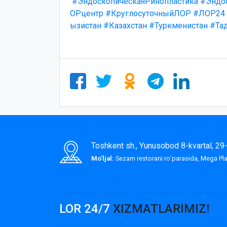
#ЭндоскопическаяРинопластика
#Эндо
ОРцентр
#КруглосуточныйЛОР
#ЛОР24
ызистан
#Казахстан
#Туркменистан
#Та
Toshkent sh., Yunusobod 8-kvartal, 2
Mo'ljal:
Sezam restorani roʻparasida, Mega P
LOR 24/7
XIZMATLARIMIZ!