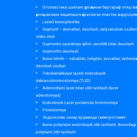
Отопластика шалпанг қулоқликни бартараф этиш в
қулоқ шаклини яхшилашга қаратилган пластик жарроҳли
Lazerli konxoplastika
Gaymorit – alomatlari, davolash, xalq tabobati usullari
oldini olish
Gaymoritni operatsiya qilish Jarrohlik bilan davolash
Gaymoritni davolash
Burun bitishi — sabablari, belgilari, asoratlari, tashxisl
davolash usullari
Transkanalikulyar lazerli endoskopik
dakriyosistorinostomiya (TLED)
Adenoidlarni lazer bilan olib tashlash (lazer
adenotomiya)
Endoskopik Lazer yordamida frontotomiya
Frontotomiya
Эндоскопик лазер ёрдамида гайморотомия
Burun poliplarini endoskopik olib tashlash. Burundagi
poliplarni olib tashlash