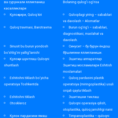
ва сурункали яллиғланиш
Bolaning qulog’i og’risa
касалликлари
Қулоқ кири, Quloq kiri
Quloqdagi yiring – sabablari
va davolash – Alomatlar
Quloq travmasi, Barotravma
Burun og’rig’i – sabablari,
diagnostikasi, maslahat va
davolash.
Sinusit bu burun yondosh
Синусит – бу бурун ёндош
bo’shlig’ini yallig’lanishi
бўшлиғини яллиғланиши.
Қулоқни шунтлаш Quloqni
Эшитиш аппаратлар
shuntlash
Эшитиш мосламалари Eshitish
moslamalari
Eshitishni tiklash bo’yicha
Quloq pardasini plastik
operatsiya Toshkentda
operatsiya (miringoplastika) usuli
orqali qayta tiklash
Eshitishni tiklash
Эшитишни тиклаш
Otoskleroz
Quloqni operasiya qilish,
otoplastika, quloq jarrohligi narxi
Қулок пардасини ямаш
Timpanoplastika – quloqni