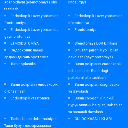
adenoidlarni (adenotomiya) olib
rinosurgiya
tashlash
Endoskopik Lazer yordamida
Endoskopik Lazer yordamida
frontotomiya
sfenotomiya
Endoskopik Lazer yordamida
Frontotomiya
gaymorotomiya
ETMOIDOTOMİYA
Sfenotomiya LOR klinikasi
Эндоскопик лазер
Sinusitni jarrohlik yo’li bilan
ёрдамида гайморотомия
davolash (gaymorotomiya)
Turbinoplastika
Burun poliplarini endoskopik
olib tashlash. Burundagi
poliplarni olib tashlash
Burun poliplarini endoskopik
Burun poliplari: diagnostika
olib tashlash
va davolash
Endoskopik vazatomiya
Burun chipqoni (Frunkul)
Бурун чипқони belgilari, sabablari
va samarali davolash
Tashqi burun deformatsiyasi
QULOQ KASALLIKLARI
Ташқи бурун деформацияси