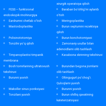
xirurgik operatsiya qilish
FESS – funktsional
Baraban bo’shlig’ini aylanib
endoskopik rinohirurgiya
o’tish
Eardrumni chetlab o’tish
Meringoplastika
Mastoidoplastika
Burun septumini rezektsiya
qilish
Polisinototomiya
Burun konchotomiyasi
Tonzilni yo’q qilish
Zamonaviy usullar bilan
adenoidlarni olib tashlash
Timpanoplastisi timpanik
Kasalxona skrinning tekshiruvi
membrana
Bosh tomirlarining ultratovush
Burundan begona jismlarni
tekshiruvi
olib tashlash
Burunni yuvish
Oltingugurt po’chog’i.
Quloqlarni yuvish
Maksiller sinus ponksiyasi
Burunni yuvish
Tonzilani yuvish
Burun shilliq qavatining
kateterizatsiyasi