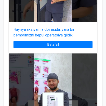
Hayriya aksiyamiz doirasida, yana bir
bemorimizni bepul operatsiya qildik.
Batafsil