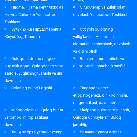
Hijoma, Hijama sentr Хижома
Giruduterapiya Zuluk bilan
klinkina Chilonzor Yunusobod
davolash Yunusobod Toshkent
Toshkent
Зулук қўйиш Гирудотерапия
Otit yoki quloqning
Юнусобод Тошкент
yallig’lanishi — shakllari,
alomatlari, tashxislash, davolash
va oldini olish
Quloqdan doimo rangsiz
Bolalarda burun bitishi va
suyuqlik oqadi. Quloqdan toza va
quloq oqishi qanchalik xavfli?
sariq suyuqlikning tushishi va uni
davolash
Bolaning qulog’i oqishi
Timpanoskleroz:
etiopatogenezi, klinik ko’rinishi,
diagnostikasi, davolash
Miringoplastika | Quloq burun
Shalpang quloqni to’g’irlash,
va tomoq, miroplastikani
Quloqni kichraytirish, Quloq
davolash
jarrohligi
Ташқи ва ўрта қулоқнинг ўткир
Боланинг қулоғи оғриса,