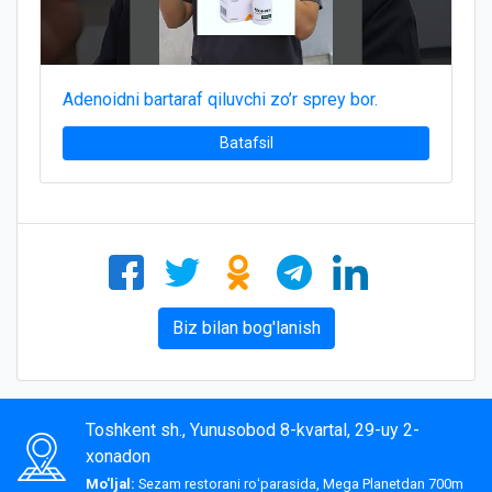
Adenoidni bartaraf qiluvchi zo’r sprey bor.
Batafsil
Biz bilan bog'lanish
Toshkent sh., Yunusobod 8-kvartal, 29-uy 2-
xonadon
Mo'ljal:
Sezam restorani roʻparasida, Mega Planetdan 700m