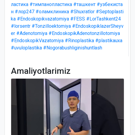
ластика
#тимпанопластика
#ташкент
#узбекиста
н
#лор247
#оламклиника
#Shuxratlor
#Septoplasti
ka
#Endoskopikvazatomiya
#FESS
#LorTashkent24
#lorsentr
#Tonzilloektomiya
#EndoskopiklazerSheyv
er
#Adenotomiya
#EndoskopikAdenotonzillotomiya
#EndoskopikVazatomiya
#Rinoplastika
#plastikauxa
#uvuloplastika
#Nogorabushliginishuntlash
Amaliyotlarimiz