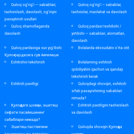
Quloq og’rig’i — sabablari,
Quloq og’rig’i – sabablar,
tashxislash, davolash, og’riqni
tashxislar, maslahat va davolash
pasaytirish usullari
Quloq shamollaganda
Quloq pardasi teshilishi /
davolash
yirtilishi — sabablari, alomatlari,
davolash
Quloq pardasiga suv yig’ilishi
Bolalarda ekssudativ o’rta otit
Қулоқ пардасига сув йиғилиши
Eshitishni tekshirish
Bolalarning eshitish
qobiliyatini qachon va qanday
tekshirish kerak
Eshitish pastligi
Quloqdagi shovqin, eshitish
sifati pasayishining sabablari
nimada?
Қулоқдаги шовқин, эшитиш
Eshitish pastligini tashxislash
сифати пасайишининг
va davolash
сабаблари нимада?
Эшитиш пастлигини
Quloqda shovqin Қулоқда
ташхислаш ва даволаш
шовқин