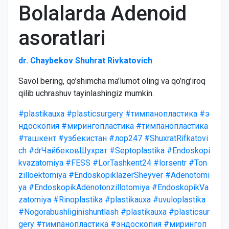
Bolalarda Adenoid
asoratlari
dr. Chaybekov Shuhrat Rivkatovich
Savol bering, qo’shimcha ma’lumot oling va qo’ng’iroq
qilib uchrashuv tayinlashingiz mumkin.
#plastikauxa
#plasticsurgery
#тимпанопластика
#э
ндоскопия
#мирингопластика
#тимпанопластика
#ташкент
#узбекистан
#лор247
#ShuxratRifkatovi
ch
#drЧайбековШухрат
#Septoplastika
#Endoskopi
kvazatomiya
#FESS
#LorTashkent24
#lorsentr
#Ton
zilloektomiya
#EndoskopiklazerSheyver
#Adenotomi
ya
#EndoskopikAdenotonzillotomiya
#EndoskopikVa
zatomiya
#Rinoplastika
#plastikauxa
#uvuloplastika
#Nogorabushliginishuntlash
#plastikauxa
#plasticsur
gery
#тимпанопластика
#эндоскопия
#мирингоп