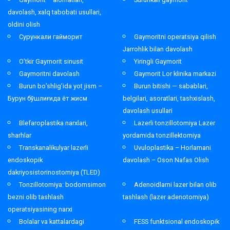
davolash, xalq tabobati usullari,
oldini olish
Сурункали гайморит
Gaymoritni operatsiya qilish
Jarrohlik bilan davolash
O’tkir Gaymorit sinusit
Yiringli Gaymorit
Gaymoritni davolash
Gaymorit Lor klinika markazi
Burun bo’shlig’ida yot jism –
Burun bitishi — sabablari,
Бурун бўшлиғида ёт жисм
belgilari, asoratlari, tashxislash,
davolash usullari
Blefaroplastika narxlari,
Lazerli tonzillotomiya Lazer
sharhlar
yordamida tonzillektomiya
Transkanalikulyar lazerli
Uvuloplastika – Horlamani
endoskopik
davolash – Oson Nafas Olish
dakriyosistorinostomiya (TLED)
Tonzillotomiya: bodomsimon
Adenoidlarni lazer bilan olib
bezni olib tashlash
tashlash (lazer adenotomiya)
operatsiyasining narxi
Bolalar va kattalardagi
FESS funktsional endoskopik