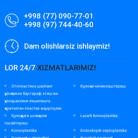
+998 (77) 090-77-01
+998 (97) 744-40-60
Dam olishlarsiz ishlaymiz!
LOR 24/7
XIZMATLARIMIZ!
Отопластика шалпанг
Қулоқни кичиклаштириш
қулоқликни бартараф этиш ва
қулоқ шаклини яхшилашга
қаратилган пластик жарроҳлик
Қулоқдаги шовқинни
Lazerli konxoplastika
пасайтириш
Konxoplastika
Endoskopik septoplastika
Gaymorit – alomatlari,
Surunkali gaymorit