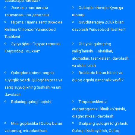
сабаблари нимада?
Эшитиш пастлигини
Quloqda shovqin Қулоқда
ташхислаш ва даволаш
шовқин
Hijoma, Hijama sentr Хижома
Giruduterapiya Zuluk bilan
klinkina Chilonzor Yunusobod
davolash Yunusobod Toshkent
Toshkent
Зулук қўйиш Гирудотерапия
Otit yoki quloqning
Юнусобод Тошкент
yallig’lanishi — shakllari,
alomatlari, tashxislash, davolash
va oldini olish
Quloqdan doimo rangsiz
Bolalarda burun bitishi va
suyuqlik oqadi. Quloqdan toza va
quloq oqishi qanchalik xavfli?
sariq suyuqlikning tushishi va uni
davolash
Bolaning qulog’i oqishi
Timpanoskleroz:
etiopatogenezi, klinik ko’rinishi,
diagnostikasi, davolash
Miringoplastika | Quloq burun
Shalpang quloqni to’g’irlash,
va tomoq, miroplastikani
Quloqni kichraytirish, Quloq