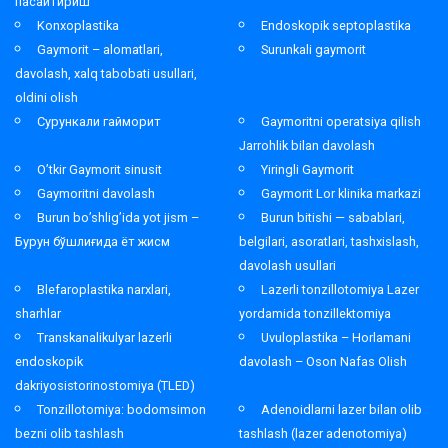
пасайтириш
Konxoplastika
Endoskopik septoplastika
Gaymorit – alomatlari,
Surunkali gaymorit
davolash, xalq tabobati usullari,
oldini olish
Сурункали гайморит
Gaymoritni operatsiya qilish
Jarrohlik bilan davolash
O’tkir Gaymorit sinusit
Yiringli Gaymorit
Gaymoritni davolash
Gaymorit Lor klinika markazi
Burun bo’shlig’ida yot jism –
Burun bitishi — sabablari,
Бурун бўшлиғида ёт жисм
belgilari, asoratlari, tashxislash,
davolash usullari
Blefaroplastika narxlari,
Lazerli tonzillotomiya Lazer
sharhlar
yordamida tonzillektomiya
Transkanalikulyar lazerli
Uvuloplastika – Horlamani
endoskopik
davolash – Oson Nafas Olish
dakriyosistorinostomiya (TLED)
Tonzillotomiya: bodomsimon
Adenoidlarni lazer bilan olib
bezni olib tashlash
tashlash (lazer adenotomiya)