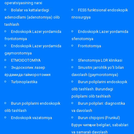
operatsiyasining narxi
Bolalar va kattalardagi
FESS funktsional endoskopik
adenoidlarni (adenotomiya) olib
rinosurgiya
tashlash
Endoskopik Lazer yordamida
Endoskopik Lazer yordamida
frontotomiya
sfenotomiya
Endoskopik Lazer yordamida
Frontotomiya
gaymorotomiya
ETMOIDOTOMİYA
Sfenotomiya LOR klinikasi
Эндоскопик лазер
Sinusitni jarrohlik yo’li bilan
ёрдамида гайморотомия
davolash (gaymorotomiya)
Turbinoplastika
Burun poliplarini endoskopik
olib tashlash. Burundagi
poliplarni olib tashlash
Burun poliplarini endoskopik
Burun poliplari: diagnostika
olib tashlash
va davolash
Endoskopik vazatomiya
Burun chipqoni (Frunkul)
Бурун чипқони belgilari, sabablari
va samarali davolash