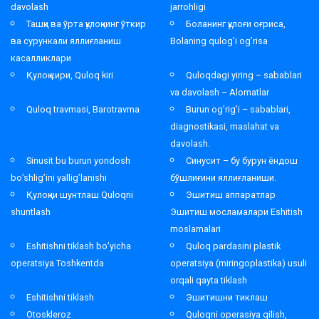
davolash
jarrohligi
Ташқи ва ўрта қулоқнинг ўткир
Боланинг қулоғи оғриса,
ва сурункали яллиғланиш
Bolaning qulog’i og’risa
касалликлари
Қулоқ кири, Quloq kiri
Quloqdagi yiring – sabablari
va davolash – Alomatlar
Quloq travmasi, Barotravma
Burun og’rig’i – sabablari,
diagnostikasi, maslahat va
davolash.
Sinusit bu burun yondosh
Синусит – бу бурун ёндош
bo’shlig’ini yallig’lanishi
бўшлиғини яллиғланиши.
Қулоқни шунтлаш Quloqni
Эшитиш аппаратлар
shuntlash
Эшитиш мосламалари Eshitish
moslamalari
Eshitishni tiklash bo’yicha
Quloq pardasini plastik
operatsiya Toshkentda
operatsiya (miringoplastika) usuli
orqali qayta tiklash
Eshitishni tiklash
Эшитишни тиклаш
Otoskleroz
Quloqni operasiya qilish,