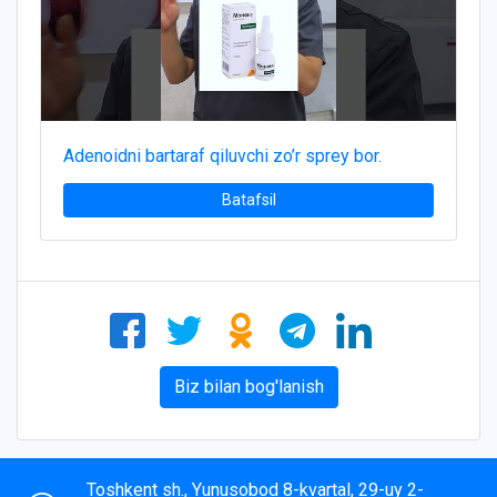
Adenoidni bartaraf qiluvchi zo’r sprey bor.
Batafsil
Biz bilan bog'lanish
Toshkent sh., Yunusobod 8-kvartal, 29-uy 2-