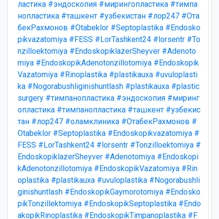
ластика
#эндоскопия
#мирингопластика
#тимпа
нопластика
#ташкент
#узбекистан
#лор247
#Ота
бекРахмонов
#Otabeklor
#Septoplastika
#Endosko
pikvazatomiya
#FESS
#LorTashkent24
#lorsentr
#To
nzilloektomiya
#EndoskopiklazerSheyver
#Adenoto
miya
#EndoskopikAdenotonzillotomiya
#Endoskopik
Vazatomiya
#Rinoplastika
#plastikauxa
#uvuloplasti
ka
#Nogorabushliginishuntlash
#plastikauxa
#plastic
surgery
#тимпанопластика
#эндоскопия
#миринг
опластика
#тимпанопластика
#ташкент
#узбекис
тан
#лор247
#оламклиника
#ОтабекРахмонов
#
Otabeklor
#Septoplastika
#Endoskopikvazatomiya
#
FESS
#LorTashkent24
#lorsentr
#Tonzilloektomiya
#
EndoskopiklazerSheyver
#Adenotomiya
#Endoskopi
kAdenotonzillotomiya
#EndoskopikVazatomiya
#Rin
oplastika
#plastikauxa
#uvuloplastika
#Nogorabushli
ginishuntlash
#EndoskopikGaymorotomiya
#Endosko
pikTonzillektomiya
#EndoskopikSeptoplastika
#Endo
akopikRinoplastika
#EndoskopikTimpanoplastika
#F