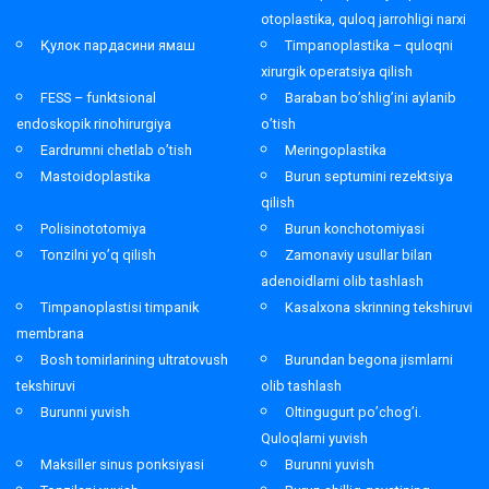
otoplastika, quloq jarrohligi narxi
Қулок пардасини ямаш
Timpanoplastika – quloqni
xirurgik operatsiya qilish
FESS – funktsional
Baraban bo’shlig’ini aylanib
endoskopik rinohirurgiya
o’tish
Eardrumni chetlab o’tish
Meringoplastika
Mastoidoplastika
Burun septumini rezektsiya
qilish
Polisinototomiya
Burun konchotomiyasi
Tonzilni yo’q qilish
Zamonaviy usullar bilan
adenoidlarni olib tashlash
Timpanoplastisi timpanik
Kasalxona skrinning tekshiruvi
membrana
Bosh tomirlarining ultratovush
Burundan begona jismlarni
tekshiruvi
olib tashlash
Burunni yuvish
Oltingugurt po’chog’i.
Quloqlarni yuvish
Maksiller sinus ponksiyasi
Burunni yuvish