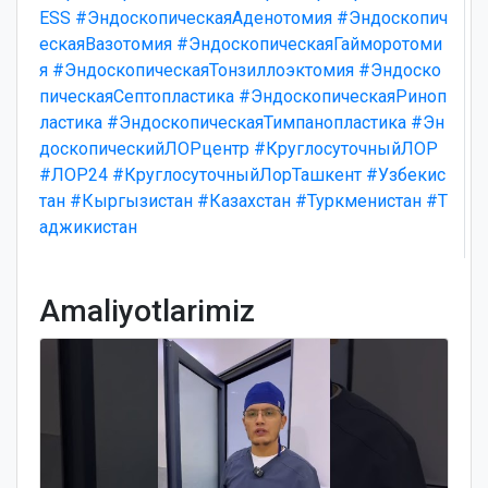
ESS
#ЭндоскопическаяАденотомия
#Эндоскопич
ескаяВазотомия
#ЭндоскопическаяГайморотоми
я
#ЭндоскопическаяТонзиллоэктомия
#Эндоско
пическаяСептопластика
#ЭндоскопическаяРиноп
ластика
#ЭндоскопическаяТимпанопластика
#Эн
доскопическийЛОРцентр
#КруглосуточныйЛОР
#ЛОР24
#КруглосуточныйЛорТашкент
#Узбекис
тан
#Кыргызистан
#Казахстан
#Туркменистан
#Т
аджикистан
Amaliyotlarimiz