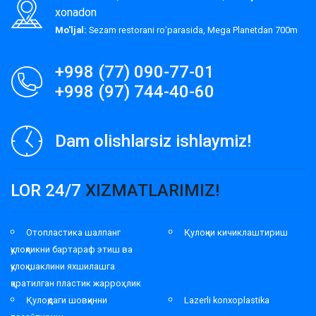
xonadon
Mo'ljal:
Sezam restorani roʻparasida, Mega Planetdan 700m
+998 (77) 090-77-01
+998 (97) 744-40-60
Dam olishlarsiz ishlaymiz!
LOR 24/7
XIZMATLARIMIZ!
Отопластика шалпанг
Қулоқни кичиклаштириш
қулоқликни бартараф этиш ва
қулоқ шаклини яхшилашга
қаратилган пластик жарроҳлик
Қулоқдаги шовқинни
Lazerli konxoplastika