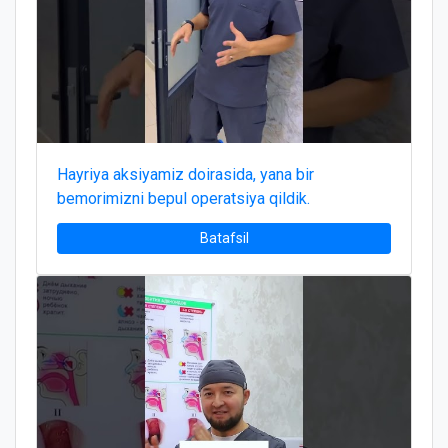
Hayriya aksiyamiz doirasida, yana bir
bemorimizni bepul operatsiya qildik.
Batafsil