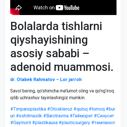
Bolalarda tishlarni
qiyshayishining
asosiy sababi –
adenoid muammosi.
dr. Otabek Rahmatov – Lor jarroh
Savol bering, qo’shimcha ma’lumot oling va qo’ng’iroq
qilib uchrashuv tayinlashingiz mumkin.
#Timpanoplastika
#Otoskleroz
#quloq
#tomoq
#bur
un
#eshitmaslik
#Barotravma
#Гайморит
#Синусит
#Gaymorit
#plastikauxa
#plasticsurgery
#тимпаноп