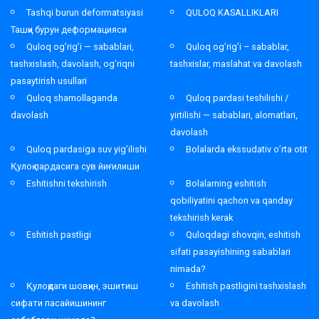
Tashqi burun deformatsiyasi
QULOQ KASALLIKLARI
Ташқи бурун деформацияси
Quloq og’rig’i — sabablari,
Quloq og’rig’i – sabablar,
tashxislash, davolash, og’riqni
tashxislar, maslahat va davolash
pasaytirish usullari
Quloq shamollaganda
Quloq pardasi teshilishi /
davolash
yirtilishi — sabablari, alomatlari,
davolash
Quloq pardasiga suv yig’ilishi
Bolalarda ekssudativ o’rta otit
Қулоқ пардасига сув йиғилиши
Eshitishni tekshirish
Bolalarning eshitish
qobiliyatini qachon va qanday
tekshirish kerak
Eshitish pastligi
Quloqdagi shovqin, eshitish
sifati pasayishining sabablari
nimada?
Қулоқдаги шовқин, эшитиш
Eshitish pastligini tashxislash
сифати пасайишининг
va davolash