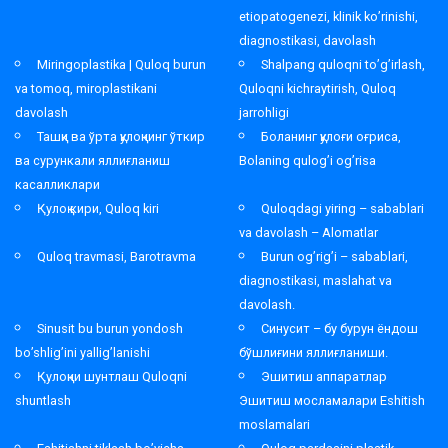
etiopatogenezi, klinik ko’rinishi,
diagnostikasi, davolash
Miringoplastika | Quloq burun
Shalpang quloqni to’g’irlash,
va tomoq, miroplastikani
Quloqni kichraytirish, Quloq
davolash
jarrohligi
Ташқи ва ўрта қулоқнинг ўткир
Боланинг қулоғи оғриса,
ва сурункали яллиғланиш
Bolaning qulog’i og’risa
касалликлари
Қулоқ кири, Quloq kiri
Quloqdagi yiring – sabablari
va davolash – Alomatlar
Quloq travmasi, Barotravma
Burun og’rig’i – sabablari,
diagnostikasi, maslahat va
davolash.
Sinusit bu burun yondosh
Синусит – бу бурун ёндош
bo’shlig’ini yallig’lanishi
бўшлиғини яллиғланиши.
Қулоқни шунтлаш Quloqni
Эшитиш аппаратлар
shuntlash
Эшитиш мосламалари Eshitish
moslamalari