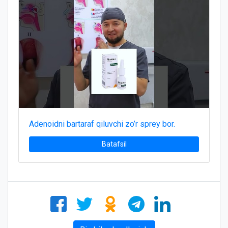
Adenoidni bartaraf qiluvchi zo’r sprey bor.
Batafsil