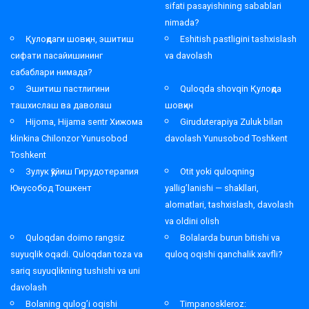
sifati pasayishining sabablari
nimada?
Қулоқдаги шовқин, эшитиш
Eshitish pastligini tashxislash
сифати пасайишининг
va davolash
сабаблари нимада?
Эшитиш пастлигини
Quloqda shovqin Қулоқда
ташхислаш ва даволаш
шовқин
Hijoma, Hijama sentr Хижома
Giruduterapiya Zuluk bilan
klinkina Chilonzor Yunusobod
davolash Yunusobod Toshkent
Toshkent
Зулук қўйиш Гирудотерапия
Otit yoki quloqning
Юнусобод Тошкент
yallig’lanishi — shakllari,
alomatlari, tashxislash, davolash
va oldini olish
Quloqdan doimo rangsiz
Bolalarda burun bitishi va
suyuqlik oqadi. Quloqdan toza va
quloq oqishi qanchalik xavfli?
sariq suyuqlikning tushishi va uni
davolash
Bolaning qulog’i oqishi
Timpanoskleroz: