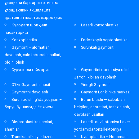
қулоқликни бартараф этиш ва
қулоқ шаклини яхшилашга
қаратилган пластик жарроҳлик
Қулоқдаги шовқинни
Lazerli konxoplastika
пасайтириш
Konxoplastika
Endoskopik septoplastika
Gaymorit – alomatlari,
Surunkali gaymorit
davolash, xalq tabobati usullari,
oldini olish
Сурункали гайморит
Gaymoritni operatsiya qilish
Jarrohlik bilan davolash
O’tkir Gaymorit sinusit
Yiringli Gaymorit
Gaymoritni davolash
Gaymorit Lor klinika markazi
Burun bo’shlig’ida yot jism –
Burun bitishi — sabablari,
Бурун бўшлиғида ёт жисм
belgilari, asoratlari, tashxislash,
davolash usullari
Blefaroplastika narxlari,
Lazerli tonzillotomiya Lazer
sharhlar
yordamida tonzillektomiya
Transkanalikulyar lazerli
Uvuloplastika – Horlamani