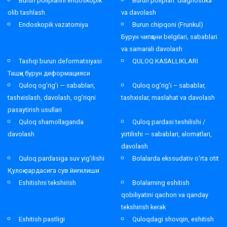
Burun poliplarini endoskopik
Burun poliplari: diagnostika
olib tashlash
va davolash
Endoskopik vazatomiya
Burun chipqoni (Frunkul)
Бурун чипқони belgilari, sabablari
va samarali davolash
Tashqi burun deformatsiyasi
QULOQ KASALLIKLARI
Ташқи бурун деформацияси
Quloq og’rig’i — sabablari,
Quloq og’rig’i – sabablar,
tashxislash, davolash, og’riqni
tashxislar, maslahat va davolash
pasaytirish usullari
Quloq shamollaganda
Quloq pardasi teshilishi /
davolash
yirtilishi — sabablari, alomatlari,
davolash
Quloq pardasiga suv yig’ilishi
Bolalarda ekssudativ o’rta otit
Қулоқ пардасига сув йиғилиши
Eshitishni tekshirish
Bolalarning eshitish
qobiliyatini qachon va qanday
tekshirish kerak
Eshitish pastligi
Quloqdagi shovqin, eshitish