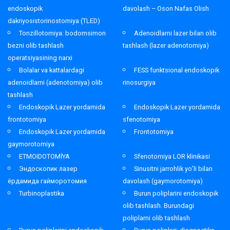
endoskopik
davolash – Oson Nafas Olish
dakriyosistorinostomiya (TLED)
Tonzillotomiya: bodomsimon
Adenoidlarni lazer bilan olib
bezni olib tashlash
tashlash (lazer adenotomiya)
operatsiyasining narxi
Bolalar va kattalardagi
FESS funktsional endoskopik
adenoidlarni (adenotomiya) olib
rinosurgiya
tashlash
Endoskopik Lazer yordamida
Endoskopik Lazer yordamida
frontotomiya
sfenotomiya
Endoskopik Lazer yordamida
Frontotomiya
gaymorotomiya
ETMOIDOTOMİYA
Sfenotomiya LOR klinikasi
Эндоскопик лазер
Sinusitni jarrohlik yo’li bilan
ёрдамида гайморотомия
davolash (gaymorotomiya)
Turbinoplastika
Burun poliplarini endoskopik
olib tashlash. Burundagi
poliplarni olib tashlash