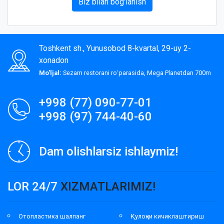
Biz bilan bog'lanish
Toshkent sh., Yunusobod 8-kvartal, 29-uy 2-
xonadon
Mo'ljal:
Sezam restorani roʻparasida, Mega Planetdan 700m
+998 (77) 090-77-01
+998 (97) 744-40-60
Dam olishlarsiz ishlaymiz!
LOR 24/7
XIZMATLARIMIZ!
Отопластика шалпанг
Қулоқни кичиклаштириш