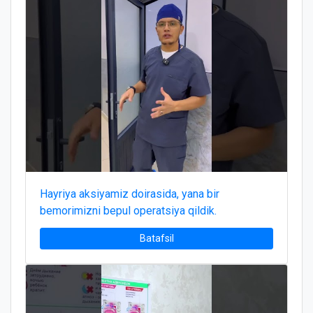
Hayriya aksiyamiz doirasida, yana bir
bemorimizni bepul operatsiya qildik.
Batafsil