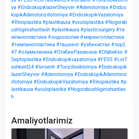
ya
#EndoskopiklazerSheyver
#Adenotomiya
#Endos
kopikAdenotonzillotomiya
#EndoskopikVazatomiya
#Rinoplastika
#plastikauxa
#uvuloplastika
#Nogorab
ushliginishuntlash
#plastikauxa
#plasticsurgery
#ти
мпанопластика
#эндоскопия
#мирингопластика
#тимпанопластика
#ташкент
#узбекистан
#лор2
47
#оламклиника
#ОтабекРахмонов
#Otabeklor
#
Septoplastika
#Endoskopikvazatomiya
#FESS
#LorT
ashkent24
#lorsentr
#Tonzilloektomiya
#Endoskopik
lazerSheyver
#Adenotomiya
#EndoskopikAdenotonz
illotomiya
#EndoskopikVazatomiya
#Rinoplastika
#p
lastikauxa
#uvuloplastika
#Nogorabushliginishuntlas
h
Amaliyotlarimiz