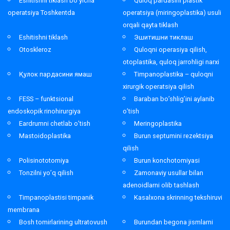
Eshitishni tiklash bo’yicha
Quloq pardasini plastik
operatsiya Toshkentda
operatsiya (miringoplastika) usuli
orqali qayta tiklash
Eshitishni tiklash
Эшитишни тиклаш
Otoskleroz
Quloqni operasiya qilish,
otoplastika, quloq jarrohligi narxi
Қулок пардасини ямаш
Timpanoplastika – quloqni
xirurgik operatsiya qilish
FESS – funktsional
Baraban bo’shlig’ini aylanib
endoskopik rinohirurgiya
o’tish
Eardrumni chetlab o’tish
Meringoplastika
Mastoidoplastika
Burun septumini rezektsiya
qilish
Polisinototomiya
Burun konchotomiyasi
Tonzilni yo’q qilish
Zamonaviy usullar bilan
adenoidlarni olib tashlash
Timpanoplastisi timpanik
Kasalxona skrinning tekshiruvi
membrana
Bosh tomirlarining ultratovush
Burundan begona jismlarni