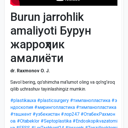
Burun jarrohlik
amaliyoti Бурун
жарроҳлик
амалиёти
dr. Raxmonov O. J.
Savol bering, qo’shimcha ma’lumot oling va qo’ng’iroq
qilib uchrashuv tayinlashingiz mumkin.
#plastikauxa
#plasticsurgery
#тимпанопластика
#э
ндоскопия
#мирингопластика
#тимпанопластика
#ташкент
#узбекистан
#лор247
#ОтабекРахмон
ов
#Otabeklor
#Septoplastika
#Endoskopikvazatomi
ya
#FESS
#LorTashkent24
#lorsentr
#Tonzilloektomi