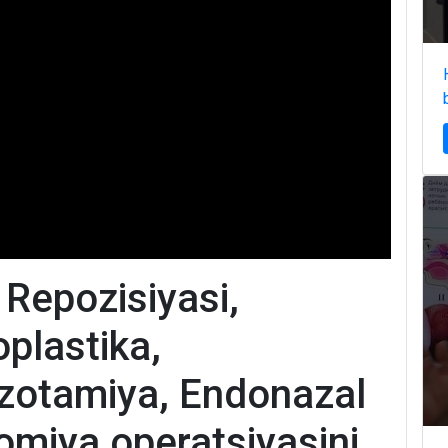
 Repozisiyasi,
plastika,
zotamiya, Endonazal
miya operatsiyasini