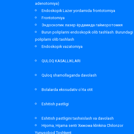
adenotomiya)
Endoskopik Lazer yordamida frontotomiya
Frontotomiya
Эндоскопик лазер ёрдамида гайморотомия
Burun poliplarini endoskopik olib tashlash. Burundagi
poliplarni olib tashlash
Endoskopik vazatomiya
QULOQ KASALLIKLARI
Quloq shamollaganda davolash
Bolalarda ekssudativ o’rta otit
Eshitish pastligi
Eshitish pastligini tashxislash va davolash
Hijoma, Hijama sentr Хижома klinkina Chilonzor
Yunusobod Toshkent