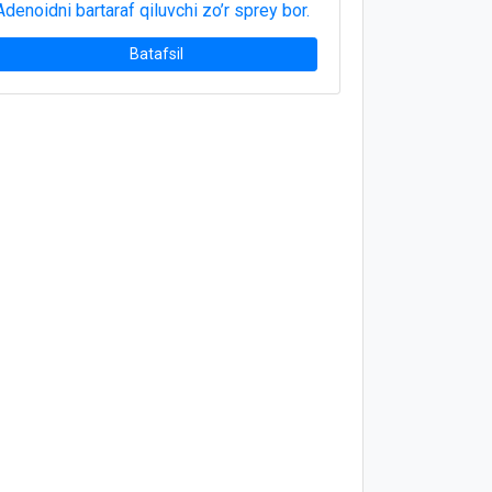
Adenoidni bartaraf qiluvchi zo’r sprey bor.
Batafsil