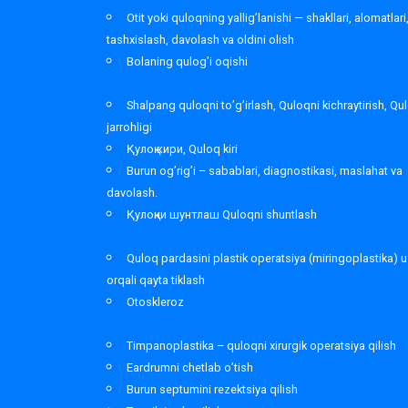
Otit yoki quloqning yallig’lanishi — shakllari, alomatlari
tashxislash, davolash va oldini olish
Bolaning qulog’i oqishi
Shalpang quloqni to’g’irlash, Quloqni kichraytirish, Qu
jarrohligi
Қулоқ кири, Quloq kiri
Burun og’rig’i – sabablari, diagnostikasi, maslahat va
davolash.
Қулоқни шунтлаш Quloqni shuntlash
Quloq pardasini plastik operatsiya (miringoplastika) u
orqali qayta tiklash
Otoskleroz
Timpanoplastika – quloqni xirurgik operatsiya qilish
Eardrumni chetlab o’tish
Burun septumini rezektsiya qilish