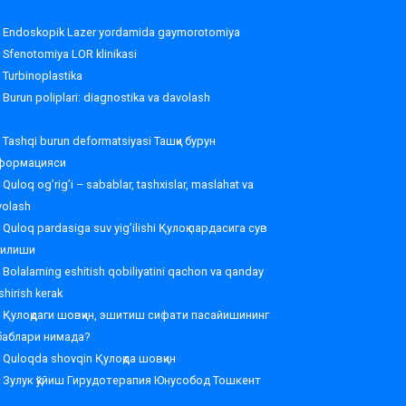
Endoskopik Lazer yordamida gaymorotomiya
Sfenotomiya LOR klinikasi
Turbinoplastika
Burun poliplari: diagnostika va davolash
Tashqi burun deformatsiyasi Ташқи бурун
формацияси
Quloq og’rig’i – sabablar, tashxislar, maslahat va
volash
Quloq pardasiga suv yig’ilishi Қулоқ пардасига сув
ғилиши
Bolalarning eshitish qobiliyatini qachon va qanday
shirish kerak
Қулоқдаги шовқин, эшитиш сифати пасайишининг
баблари нимада?
Quloqda shovqin Қулоқда шовқин
Зулук қўйиш Гирудотерапия Юнусобод Тошкент