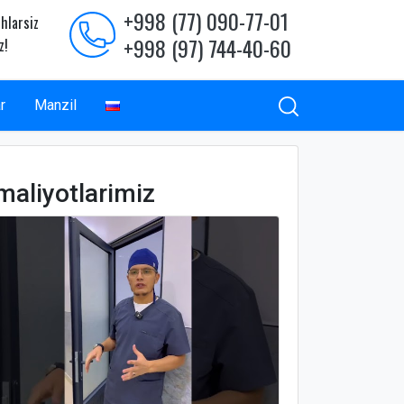
+998 (77) 090-77-01
hlarsiz
+998 (97) 744-40-60
z!
r
Manzil
maliyotlarimiz