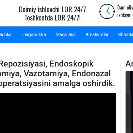
Doimiy ishlovchi LOR 24/7
Dam olis
ishlaymi
Toshkentda LOR 24/7!
achlar
Diagnostika
Maqolalar
Amaliyotlar
Sharhla
 Repozisiyasi, Endoskopik
A
omiya, Vazotamiya, Endonazal
peratsiyasini amalga oshirdik.