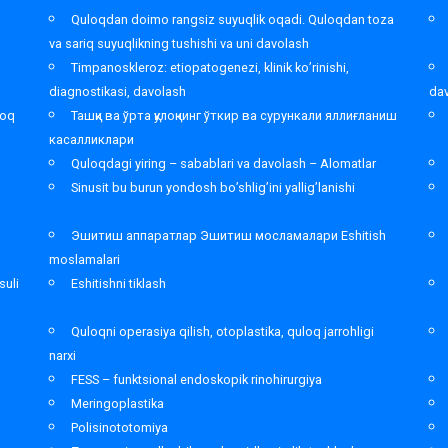
,
Quloqdan doimo rangsiz suyuqlik oqadi. Quloqdan toza
va sariq suyuqlikning tushishi va uni davolash
Timpanoskleroz: etiopatogenezi, klinik ko’rinishi,
diagnostikasi, davolash
da
loq
Ташқи ва ўрта қулоқнинг ўткир ва сурункали яллиғланиш
касалликлари
Quloqdagi yiring – sabablari va davolash – Alomatlar
Sinusit bu burun yondosh bo’shlig’ini yallig’lanishi
Эшитиш аппаратлар Эшитиш мосламалари Eshitish
moslamalari
suli
Eshitishni tiklash
Quloqni operasiya qilish, otoplastika, quloq jarrohligi
narxi
FESS – funktsional endoskopik rinohirurgiya
Meringoplastika
Polisinototomiya