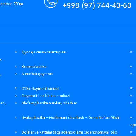
+998 (97) 744-40-60
lanetdan 700m
а
Қулоқни кичиклаштириш
к
Konxoplastika
,
Surunkali gaymorit
O’tkir Gaymorit sinusit
Gaymorit Lor klinika markazi
ash,
Blefaroplastika narxlari, sharhlar
Uvuloplastika – Horlamani davolash – Oson Nafas Olish
ope
Bolalar va kattalardagi adenoidlarni (adenotomiya) olib