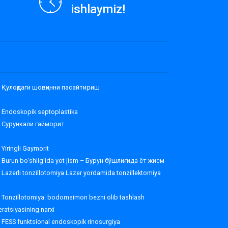
ishlaymiz!
Қулоқдаги шовқинни пасайтириш
Endoskopik septoplastika
Сурункали гайморит
Yiringli Gaymorit
Burun bo’shlig’ida yot jism – Бурун бўшлиғида ёт жисм
Lazerli tonzillotomiya Lazer yordamida tonzillektomiya
Tonzillotomiya: bodomsimon bezni olib tashlash
ratsiyasining narxi
FESS funktsional endoskopik rinosurgiya