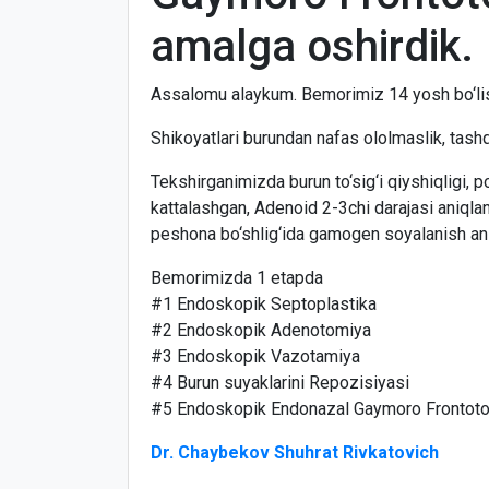
amalga oshirdik.
Assalomu alaykum. Bemorimiz 14 yosh bo‘lis
Shikoyatlari burundan nafas ololmaslik, tashqi
Tekshirganimizda burun to‘sig‘i qiyshiqligi, p
kattalashgan, Adenoid 2-3chi darajasi aniqlan
peshona bo‘shlig‘ida gamogen soyalanish ani
Bemorimizda 1 etapda
#1 Endoskopik Septoplastika
#2 Endoskopik Adenotomiya
#3 Endoskopik Vazotamiya
#4 Burun suyaklarini Repozisiyasi
#5 Endoskopik Endonazal Gaymoro Frontotom
Dr. Chaybekov Shuhrat Rivkatovich