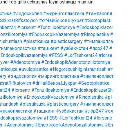
o’ng’iroq qilib uchrashuv tayinlashingiz mumkin.
стика
#эндоскопия
#мирингопластика
#тимпанопл
ShuxratRifkatovich
#drЧайбековШухрат
#Septoplasti
hkent24
#lorsentr
#Tonzilloektomiya
#Endoskopiklazer
onzillotomiya
#EndoskopikVazatomiya
#Rinoplastika
#
nishuntlash
#plastikauxa
#plasticsurgery
#тимпанопла
тимпанопластика
#ташкент
#узбекистан
#лор247
#
Endoskopikvazatomiya
#FESS
#LorTashkent24
#lorse
yver
#Adenotomiya
#EndoskopikAdenotonzillotomiya
stikauxa
#uvuloplastika
#Nogorabushliginishuntlash
#т
ery
#эндоскопия
#мирингопластика
#тимпанопласт
xratRifkatovich
#drЧайбековШухрат
#Septoplastika
ent24
#lorsentr
#Tonzilloektomiya
#EndoskopiklazerSh
illotomiya
#EndoskopikVazatomiya
#Rinoplastika
#pl
shuntlash
#plastikauxa
#plasticsurgery
#тимпанопласт
мпанопластика
#ташкент
#узбекистан
#лор247
#ол
doskopikvazatomiya
#FESS
#LorTashkent24
#lorsentr
er
#Adenotomiya
#EndoskopikAdenotonzillotomiya
#En