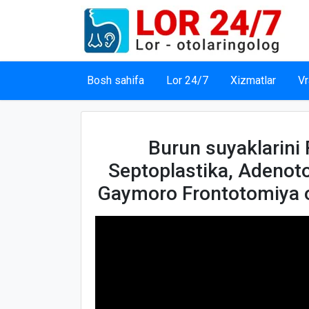
Bosh sahifa
Lor 24/7
Xizmatlar
Vr
Burun suyaklarini
Septoplastika, Adenot
Gaymoro Frontotomiya o