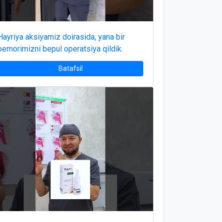
Hayriya aksiyamiz doirasida, yana bir
bemorimizni bepul operatsiya qildik.
Batafsil