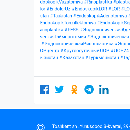
doskopikVazatomiya
#Rinoplastika
#plasti
lor
#EndolorUz
#EndoskopikLOR
#LOR
#LO
stan
#Tajikistan
#EndoskopikAdenotomiya
EndoskopikTonzillektomiya
#EndoskopikSep
anoplastika
#FESS
#ЭндоскопическаяАде
ческаяГайморотомия
#Эндоскопическая
#ЭндоскопическаяРинопластика
#Эндо
ОРцентр
#КруглосуточныйЛОР
#ЛОР24
ызистан
#Казахстан
#Туркменистан
#Та
Toshkent sh., Yunusobod 8-kvartal, 2