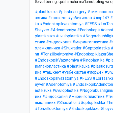
Savol bering, qo’shimcha ma’lumot oling va q
#plastikauxa
#plasticsurgery
#тимпанопла
астика
#ташкент
#узбекистан
#лор247
#
ka
#Endoskopikvazatomiya
#FESS
#LorTas
Sheyver
#Adenotomiya
#EndoskopikAdenot
plastikauxa
#uvuloplastika
#Nogorabushligi
стика
#эндоскопия
#мирингопластика
#
оламклиника
#Shuxratlor
#Septoplastika
#
ntr
#Tonzilloektomiya
#EndoskopiklazerShe
#EndoskopikVazatomiya
#Rinoplastika
#pla
импанопластика
#plastikauxa
#plasticsurg
ика
#ташкент
#узбекистан
#лор247
#Shu
#Endoskopikvazatomiya
#FESS
#LorTashk
eyver
#Adenotomiya
#EndoskopikAdenotonz
astikauxa
#uvuloplastika
#Nogorabushligini
ика
#эндоскопия
#мирингопластика
#ти
амклиника
#Shuxratlor
#Septoplastika
#En
#Tonzilloektomiya
#EndoskopiklazerSheyv