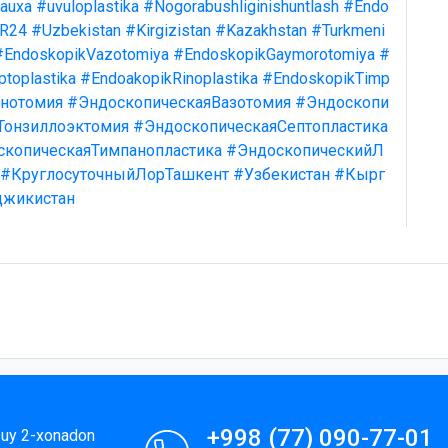
kauxa
#uvuloplastika
#Nogorabushliginishuntlash
#Endo
R24
#Uzbekistan
#Kirgizistan
#Kazakhstan
#Turkmeni
#EndoskopikVazotomiya
#EndoskopikGaymorotomiya
#
toplastika
#EndoakopikRinoplastika
#EndoskopikTimp
нотомия
#ЭндоскопическаяВазотомия
#Эндоскопи
Тонзиллоэктомия
#ЭндоскопическаяСептопластика
скопическаяТимпанопластика
#ЭндоскопическийЛ
#КруглосуточныйЛорТашкент
#Узбекистан
#Кырг
джикистан
+998 (77) 090-77-01
9-uy 2-xonadon