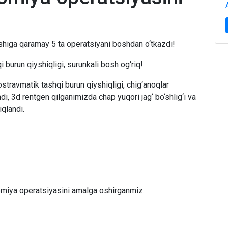
higa qaramay 5 ta operatsiyani boshdan o‘tkazdi!
 burun qiyshiqligi, surunkali bosh og‘riq!
ostravmatik tashqi burun qiyshiqligi, chig‘anoqlar
di, 3d rentgen qilganimizda chap yuqori jag‘ bo‘shlig‘i va
qlandi.
iya operatsiyasini amalga oshirganmiz.