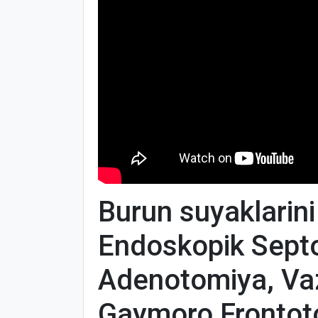
Burun suyaklarini
Endoskopik Septo
Adenotomiya, Va
Gaymoro Frontoto