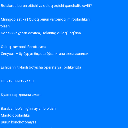
Bolalarda burun bitishi va quloq oqishi qanchalik xavfli?
Miringoplastika | Quloq burun va tomoq, miroplastikani
volash
Боланинг қулоғи оғриса, Bolaning qulog’i og’risa
Quloq travmasi, Barotravma
Синусит – бу бурун ёндош бўшлиғини яллиғланиши.
Eshitishni tiklash bo’yicha operatsiya Toshkentda
Эшитишни тиклаш
Қулок пардасини ямаш
Baraban bo’shlig’ini aylanib o’tish
Mastoidoplastika
Burun konchotomiyasi