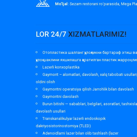
Mo'ljal:
Sezam restorani roʻparasida, Mega P
LOR 24/7
XIZMATLARIMIZ!
Отопластика шалпанг қулоқликни бартараф этиш в
қулоқ шаклини яхшилашга қаратилган пластик жарроҳли
Lazerli konxoplastika
Gaymorit – alomatlari, davolash, xalq tabobati usullari
oldini olish
Gaymoritni operatsiya qilish Jarrohlik bilan davolash
Gaymoritni davolash
Burun bitishi — sabablari, belgilari, asoratlari, tashxisl
davolash usullari
Transkanalikulyar lazerli endoskopik
dakriyosistorinostomiya (TLED)
Adenoidlarni lazer bilan olib tashlash (lazer