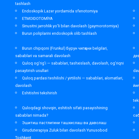
tashlash
Endoskopik Lazer yordamida sfenotomiya
ETMOIDOTOMİYA
Sinusitni jarrohlik yo’li bilan davolash (gaymorotomiya)
Burun poliplarini endoskopik olib tashlash
Burun chipqoni (Frunkul) Бурун чипқони belgilari,
sabablari va samarali davolash
де
Quloq og’rig’i — sabablari, tashxislash, davolash, og’riqni
pasaytirish usullari
da
Quloq pardasi teshilishi / yirtilishi — sabablari, alomatlari,
davolash
йи
Eshitishni tekshirish
tek
Quloqdagi shovqin, eshitish sifati pasayishining
sabablari nimada?
са
Эшитиш пастлигини ташхислаш ва даволаш
Giruduterapiya Zuluk bilan davolash Yunusobod
Toshkent