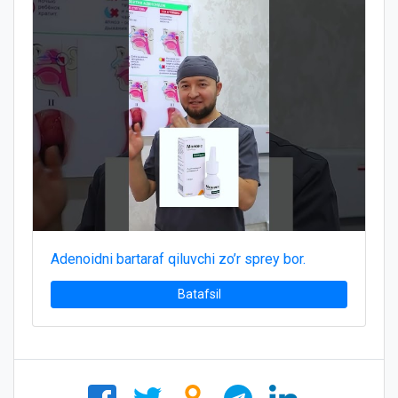
Adenoidni bartaraf qiluvchi zo’r sprey bor.
Batafsil