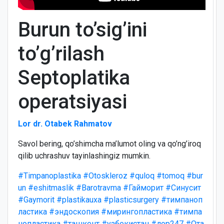
Burun to’sig’ini
to’g’rilash
Septoplatika
operatsiyasi
Lor dr. Otabek Rahmatov
Savol bering, qo’shimcha ma’lumot oling va qo’ng’iroq
qilib uchrashuv tayinlashingiz mumkin.
#Timpanoplastika
#Otoskleroz
#quloq
#tomoq
#bur
un
#eshitmaslik
#Barotravma
#Гайморит
#Синусит
#Gaymorit
#plastikauxa
#plasticsurgery
#тимпаноп
ластика
#эндоскопия
#мирингопластика
#тимпа
нопластика
#ташкент
#узбекистан
#лор247
#Ота