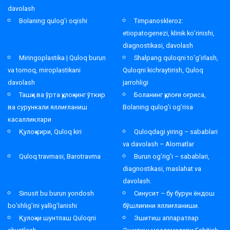
davolash
Bolaning qulog’i oqishi
Timpanoskleroz:
etiopatogenezi, klinik ko’rinishi,
diagnostikasi, davolash
Miringoplastika | Quloq burun
Shalpang quloqni to’g’irlash,
va tomoq, miroplastikani
Quloqni kichraytirish, Quloq
davolash
jarrohligi
Ташқи ва ўрта қулоқнинг ўткир
Боланинг қулоғи оғриса,
ва сурункали яллиғланиш
Bolaning qulog’i og’risa
касалликлари
Қулоқ кири, Quloq kiri
Quloqdagi yiring – sabablari
va davolash – Alomatlar
Quloq travmasi, Barotravma
Burun og’rig’i – sabablari,
diagnostikasi, maslahat va
davolash.
Sinusit bu burun yondosh
Синусит – бу бурун ёндош
bo’shlig’ini yallig’lanishi
бўшлиғини яллиғланиши.
Қулоқни шунтлаш Quloqni
Эшитиш аппаратлар