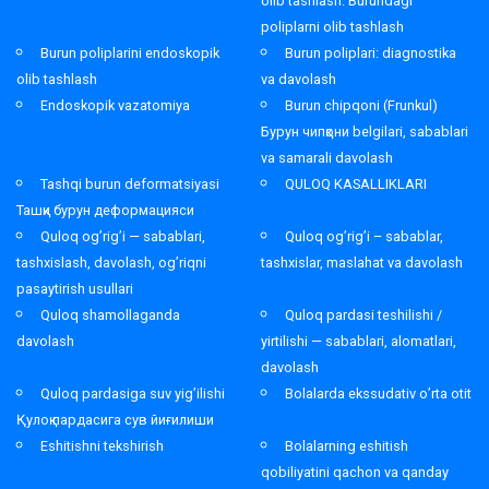
olib tashlash. Burundagi
poliplarni olib tashlash
Burun poliplarini endoskopik
Burun poliplari: diagnostika
olib tashlash
va davolash
Endoskopik vazatomiya
Burun chipqoni (Frunkul)
Бурун чипқони belgilari, sabablari
va samarali davolash
Tashqi burun deformatsiyasi
QULOQ KASALLIKLARI
Ташқи бурун деформацияси
Quloq og’rig’i — sabablari,
Quloq og’rig’i – sabablar,
tashxislash, davolash, og’riqni
tashxislar, maslahat va davolash
pasaytirish usullari
Quloq shamollaganda
Quloq pardasi teshilishi /
davolash
yirtilishi — sabablari, alomatlari,
davolash
Quloq pardasiga suv yig’ilishi
Bolalarda ekssudativ o’rta otit
Қулоқ пардасига сув йиғилиши
Eshitishni tekshirish
Bolalarning eshitish
qobiliyatini qachon va qanday