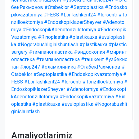
бекРахмонов
#Otabeklor
#Septoplastika
#Endosko
pikvazatomiya
#FESS
#LorTashkent24
#lorsentr
#To
nzilloektomiya
#EndoskopiklazerSheyver
#Adenoto
miya
#EndoskopikAdenotonzillotomiya
#Endoskopik
Vazatomiya
#Rinoplastika
#plastikauxa
#uvuloplasti
ka
#Nogorabushliginishuntlash
#plastikauxa
#plastic
surgery
#тимпанопластика
#эндоскопия
#миринг
опластика
#тимпанопластика
#ташкент
#узбекис
тан
#лор247
#оламклиника
#ОтабекРахмонов
#
Otabeklor
#Septoplastika
#Endoskopikvazatomiya
#
FESS
#LorTashkent24
#lorsentr
#Tonzilloektomiya
#
EndoskopiklazerSheyver
#Adenotomiya
#Endoskopi
kAdenotonzillotomiya
#EndoskopikVazatomiya
#Rin
oplastika
#plastikauxa
#uvuloplastika
#Nogorabushli
ginishuntlash
Amaliyotlarimiz