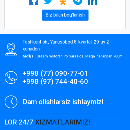
Biz bilan bog'lanish
Toshkent sh., Yunusobod 8-kvartal, 29-uy 2-
xonadon
Mo'ljal:
Sezam restorani roʻparasida, Mega Planetdan 700m
+998 (77) 090-77-01
+998 (97) 744-40-60
Dam olishlarsiz ishlaymiz!
LOR 24/7
XIZMATLARIMIZ!