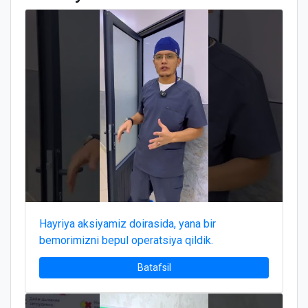
Hayriya aksiyamiz doirasida, yana bir
bemorimizni bepul operatsiya qildik.
Batafsil