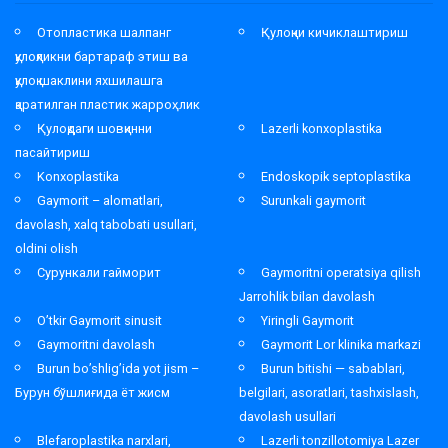
Отопластика шалпанг
Қулоқни кичиклаштириш
қулоқликни бартараф этиш ва
қулоқ шаклини яхшилашга
қаратилган пластик жарроҳлик
Қулоқдаги шовқинни
Lazerli konxoplastika
пасайтириш
Konxoplastika
Endoskopik septoplastika
Gaymorit – alomatlari,
Surunkali gaymorit
davolash, xalq tabobati usullari,
oldini olish
Сурункали гайморит
Gaymoritni operatsiya qilish
Jarrohlik bilan davolash
O’tkir Gaymorit sinusit
Yiringli Gaymorit
Gaymoritni davolash
Gaymorit Lor klinika markazi
Burun bo’shlig’ida yot jism –
Burun bitishi — sabablari,
Бурун бўшлиғида ёт жисм
belgilari, asoratlari, tashxislash,
davolash usullari
Blefaroplastika narxlari,
Lazerli tonzillotomiya Lazer