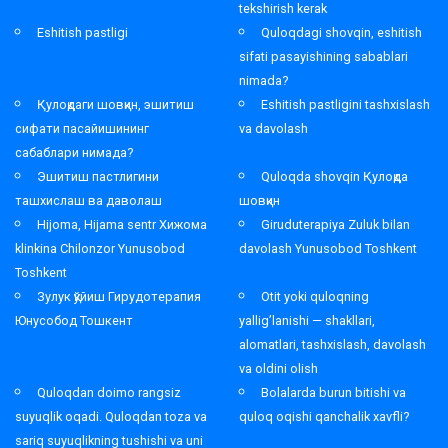
tekshirish kerak
Eshitish pastligi
Quloqdagi shovqin, eshitish
sifati pasayishining sabablari
nimada?
Қулоқдаги шовқин, эшитиш
Eshitish pastligini tashxislash
сифати пасайишининг
va davolash
сабаблари нимада?
Эшитиш пастлигини
Quloqda shovqin Қулоқда
ташхислаш ва даволаш
шовқин
Hijoma, Hijama sentr Хижома
Giruduterapiya Zuluk bilan
klinkina Chilonzor Yunusobod
davolash Yunusobod Toshkent
Toshkent
Зулук қўйиш Гирудотерапия
Otit yoki quloqning
Юнусобод Тошкент
yallig’lanishi — shakllari,
alomatlari, tashxislash, davolash
va oldini olish
Quloqdan doimo rangsiz
Bolalarda burun bitishi va
suyuqlik oqadi. Quloqdan toza va
quloq oqishi qanchalik xavfli?
sariq suyuqlikning tushishi va uni