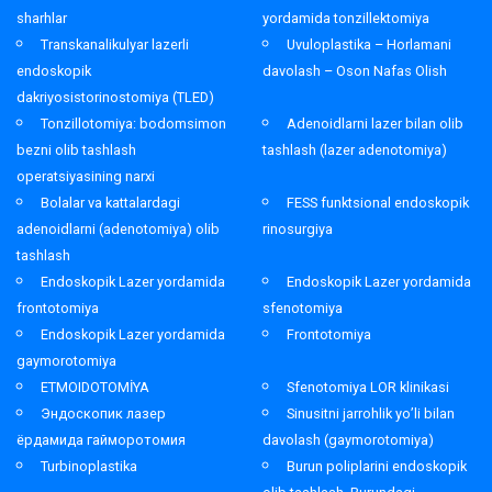
sharhlar
yordamida tonzillektomiya
Transkanalikulyar lazerli
Uvuloplastika – Horlamani
endoskopik
davolash – Oson Nafas Olish
dakriyosistorinostomiya (TLED)
Tonzillotomiya: bodomsimon
Adenoidlarni lazer bilan olib
bezni olib tashlash
tashlash (lazer adenotomiya)
operatsiyasining narxi
Bolalar va kattalardagi
FESS funktsional endoskopik
adenoidlarni (adenotomiya) olib
rinosurgiya
tashlash
Endoskopik Lazer yordamida
Endoskopik Lazer yordamida
frontotomiya
sfenotomiya
Endoskopik Lazer yordamida
Frontotomiya
gaymorotomiya
ETMOIDOTOMİYA
Sfenotomiya LOR klinikasi
Эндоскопик лазер
Sinusitni jarrohlik yo’li bilan
ёрдамида гайморотомия
davolash (gaymorotomiya)
Turbinoplastika
Burun poliplarini endoskopik