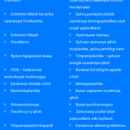
shuntlash
Эшитиш мосламалари Eshitish
moslamalari
Eshitishni tiklash bo’yicha
Quloq pardasini plastik
operatsiya Toshkentda
operatsiya (miringoplastika) usuli
orqali qayta tiklash
Eshitishni tiklash
Эшитишни тиклаш
Otoskleroz
Quloqni operasiya qilish,
otoplastika, quloq jarrohligi narxi
Қулок пардасини ямаш
Timpanoplastika – quloqni
xirurgik operatsiya qilish
FESS – funktsional
Baraban bo’shlig’ini aylanib
endoskopik rinohirurgiya
o’tish
Eardrumni chetlab o’tish
Meringoplastika
Mastoidoplastika
Burun septumini rezektsiya
qilish
Polisinototomiya
Burun konchotomiyasi
Tonzilni yo’q qilish
Zamonaviy usullar bilan
adenoidlarni olib tashlash
Timpanoplastisi timpanik
Kasalxona skrinning tekshiruvi