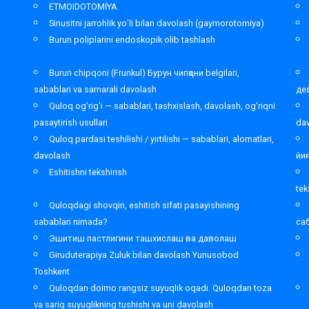
ETMOIDOTOMİYA
Sinusitni jarrohlik yo’li bilan davolash (gaymorotomiya)
Burun poliplarini endoskopik olib tashlash
Burun chipqoni (Frunkul) Бурун чипқони belgilari,
sabablari va samarali davolash
де
Quloq og’rig’i — sabablari, tashxislash, davolash, og’riqni
pasaytirish usullari
da
Quloq pardasi teshilishi / yirtilishi — sabablari, alomatlari,
davolash
йи
Eshitishni tekshirish
tek
Quloqdagi shovqin, eshitish sifati pasayishining
sabablari nimada?
са
Эшитиш пастлигини ташхислаш ва даволаш
Giruduterapiya Zuluk bilan davolash Yunusobod
Toshkent
,
Quloqdan doimo rangsiz suyuqlik oqadi. Quloqdan toza
va sariq suyuqlikning tushishi va uni davolash