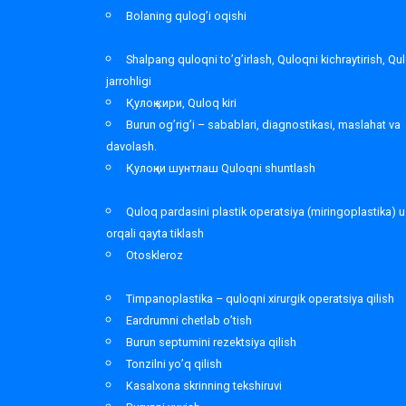
Bolaning qulog’i oqishi
Shalpang quloqni to’g’irlash, Quloqni kichraytirish, Qu
jarrohligi
Қулоқ кири, Quloq kiri
Burun og’rig’i – sabablari, diagnostikasi, maslahat va
davolash.
Қулоқни шунтлаш Quloqni shuntlash
Quloq pardasini plastik operatsiya (miringoplastika) u
orqali qayta tiklash
Otoskleroz
Timpanoplastika – quloqni xirurgik operatsiya qilish
Eardrumni chetlab o’tish
Burun septumini rezektsiya qilish
Tonzilni yo’q qilish
Kasalxona skrinning tekshiruvi