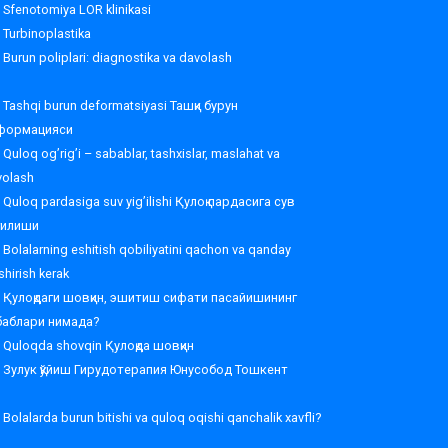
Sfenotomiya LOR klinikasi
Turbinoplastika
Burun poliplari: diagnostika va davolash
Tashqi burun deformatsiyasi Ташқи бурун
формацияси
Quloq og’rig’i – sabablar, tashxislar, maslahat va
volash
Quloq pardasiga suv yig’ilishi Қулоқ пардасига сув
ғилиши
Bolalarning eshitish qobiliyatini qachon va qanday
shirish kerak
Қулоқдаги шовқин, эшитиш сифати пасайишининг
баблари нимада?
Quloqda shovqin Қулоқда шовқин
Зулук қўйиш Гирудотерапия Юнусобод Тошкент
Bolalarda burun bitishi va quloq oqishi qanchalik xavfli?