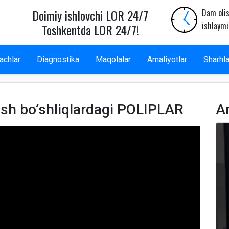
Doimiy ishlovchi LOR 24/7
Dam olis
ishlaymi
Toshkentda LOR 24/7!
achlar
Diagnostika
Maqolalar
Amaliyotlar
Sharhla
sh bo’shliqlardagi POLIPLAR
A