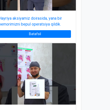
Hayriya aksiyamiz doirasida, yana bir
bemorimizni bepul operatsiya qildik.
Batafsil