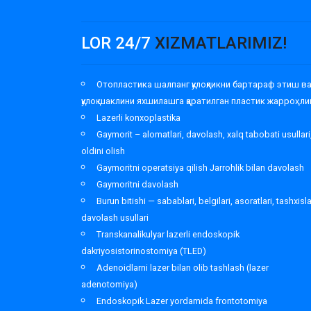
LOR 24/7
XIZMATLARIMIZ!
Отопластика шалпанг қулоқликни бартараф этиш в
қулоқ шаклини яхшилашга қаратилган пластик жарроҳли
Lazerli konxoplastika
Gaymorit – alomatlari, davolash, xalq tabobati usullari
oldini olish
Gaymoritni operatsiya qilish Jarrohlik bilan davolash
Gaymoritni davolash
Burun bitishi — sabablari, belgilari, asoratlari, tashxisl
davolash usullari
Transkanalikulyar lazerli endoskopik
dakriyosistorinostomiya (TLED)
Adenoidlarni lazer bilan olib tashlash (lazer
adenotomiya)
Endoskopik Lazer yordamida frontotomiya