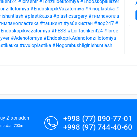
hkent24
#lorsentr
#Tonzilloektomiya
#Endoskopiklazer
onzillotomiya
#EndoskopikVazatomiya
#Rinoplastika
#
nishuntlash
#plastikauxa
#plasticsurgery
#тимпанопла
тимпанопластика
#ташкент
#узбекистан
#лор247
#
Endoskopikvazatomiya
#FESS
#LorTashkent24
#lorse
yver
#Adenotomiya
#EndoskopikAdenotonzillotomiya
stikauxa
#uvuloplastika
#Nogorabushliginishuntlash
+998 (77) 090-77-01
9-uy 2-xonadon
+998 (97) 744-40-60
lanetdan 700m