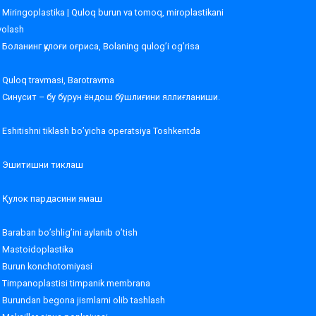
Miringoplastika | Quloq burun va tomoq, miroplastikani
volash
Боланинг қулоғи оғриса, Bolaning qulog’i og’risa
Quloq travmasi, Barotravma
Синусит – бу бурун ёндош бўшлиғини яллиғланиши.
Eshitishni tiklash bo’yicha operatsiya Toshkentda
Эшитишни тиклаш
Қулок пардасини ямаш
Baraban bo’shlig’ini aylanib o’tish
Mastoidoplastika
Burun konchotomiyasi
Timpanoplastisi timpanik membrana
Burundan begona jismlarni olib tashlash