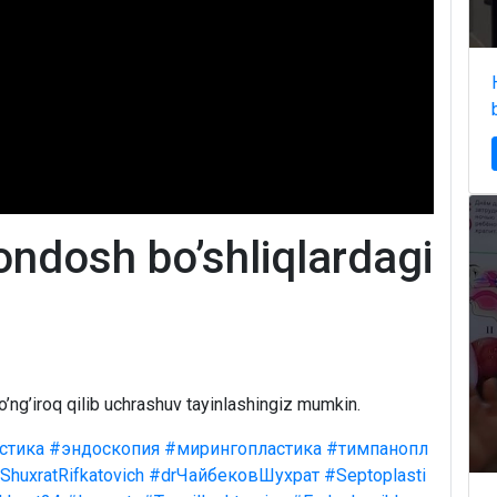
ondosh bo’shliqlardagi
o’ng’iroq qilib uchrashuv tayinlashingiz mumkin.
стика
#эндоскопия
#мирингопластика
#тимпанопл
ShuxratRifkatovich
#drЧайбековШухрат
#Septoplasti