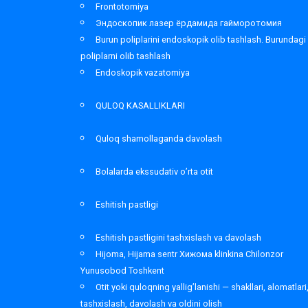
Frontotomiya
Эндоскопик лазер ёрдамида гайморотомия
Burun poliplarini endoskopik olib tashlash. Burundagi
poliplarni olib tashlash
Endoskopik vazatomiya
QULOQ KASALLIKLARI
Quloq shamollaganda davolash
Bolalarda ekssudativ o’rta otit
Eshitish pastligi
Eshitish pastligini tashxislash va davolash
Hijoma, Hijama sentr Хижома klinkina Chilonzor
Yunusobod Toshkent
Otit yoki quloqning yallig’lanishi — shakllari, alomatlari
tashxislash, davolash va oldini olish