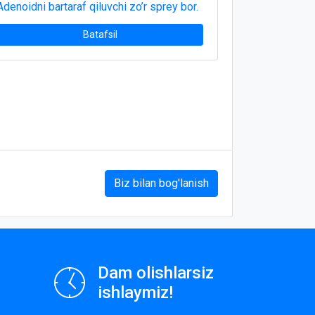
Adenoidni bartaraf qiluvchi zo’r sprey bor.
Batafsil
Biz bilan bog'lanish
Dam olishlarsiz
ishlaymiz!