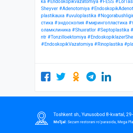
ka
#Endoskopikvazatomiya
#FESS
#LorTas
Sheyver
#Adenotomiya
#EndoskopikAdenot
plastikauxa
#uvuloplastika
#Nogorabushligi
стика
#эндоскопия
#мирингопластика
#
оламклиника
#Shuxratlor
#Septoplastika
#
ntr
#Tonzilloektomiya
#EndoskopiklazerShe
#EndoskopikVazatomiya
#Rinoplastika
#pla
Toshkent sh., Yunusobod 8-kvartal, 2
Mo'ljal:
Sezam restorani roʻparasida, Mega P