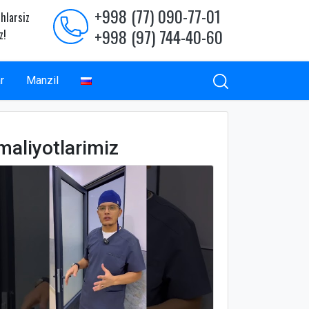
+998 (77) 090-77-01
hlarsiz
+998 (97) 744-40-60
z!
r
Manzil
maliyotlarimiz