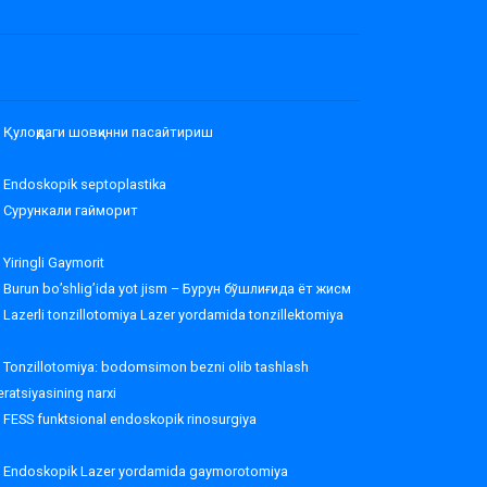
Қулоқдаги шовқинни пасайтириш
Endoskopik septoplastika
Сурункали гайморит
Yiringli Gaymorit
Burun bo’shlig’ida yot jism – Бурун бўшлиғида ёт жисм
Lazerli tonzillotomiya Lazer yordamida tonzillektomiya
Tonzillotomiya: bodomsimon bezni olib tashlash
ratsiyasining narxi
FESS funktsional endoskopik rinosurgiya
Endoskopik Lazer yordamida gaymorotomiya