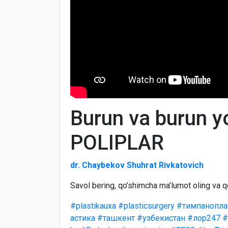
Burun va burun y
POLIPLAR
dr. Chaybekov Shuhrat Rivkatovich
Savol bering, qo’shimcha ma’lumot oling va q
#plastikauxa
#plasticsurgery
#тимпанопла
астика
#ташкент
#узбекистан
#лор247
#