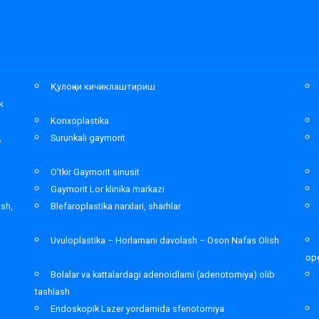
а
Қулоқни кичиклаштириш
к
Konxoplastika
,
Surunkali gaymorit
O’tkir Gaymorit sinusit
Gaymorit Lor klinika markazi
ash,
Blefaroplastika narxlari, sharhlar
Uvuloplastika – Horlamani davolash – Oson Nafas Olish
ope
Bolalar va kattalardagi adenoidlarni (adenotomiya) olib
tashlash
Endoskopik Lazer yordamida sfenotomiya