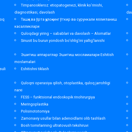
Timpanoskleroz: etiopatogenezi, klinik ko’rinishi,
diagnostikasi, davolash
da
loq
Ташқи ва ўрта қулоқнинг ўткир ва сурункали яллиғланиш
касалликлари
Quloqdagi yiring – sabablari va davolash – Alomatlar
Sinusit bu burun yondosh bo’shlig’ini yallig’lanishi
Эшитиш аппаратлар Эшитиш мосламалари Eshitish
moslamalari
suli
Eshitishni tiklash
Quloqni operasiya qilish, otoplastika, quloq jarrohligi
narxi
FESS – funktsional endoskopik rinohirurgiya
Meringoplastika
Polisinototomiya
Zamonaviy usullar bilan adenoidlarni olib tashlash
Bosh tomirlarining ultratovush tekshiruvi