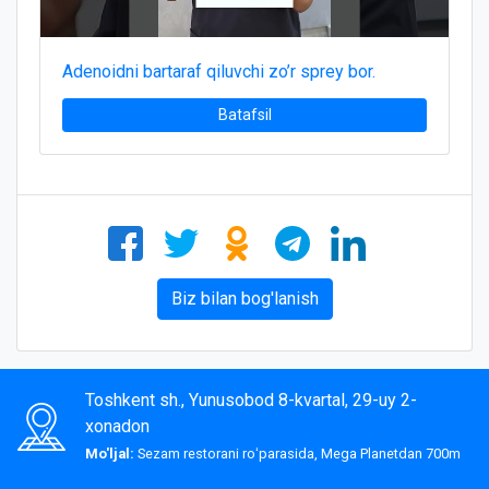
Adenoidni bartaraf qiluvchi zo’r sprey bor.
Batafsil
Biz bilan bog'lanish
Toshkent sh., Yunusobod 8-kvartal, 29-uy 2-
xonadon
Mo'ljal:
Sezam restorani roʻparasida, Mega Planetdan 700m