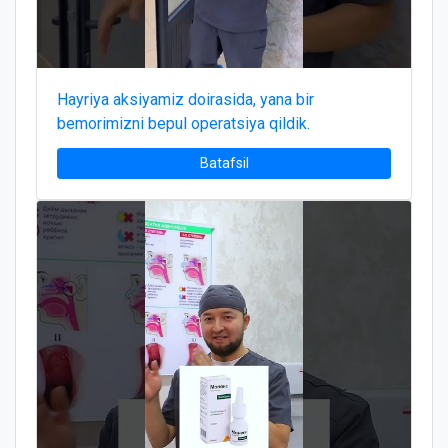
Hayriya aksiyamiz doirasida, yana bir
bemorimizni bepul operatsiya qildik.
Batafsil