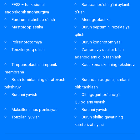
FESS – funktsional
Baraban bo’shlig’ini aylanib
endoskopik rinohirurgiya
o’tish
Eardrumni chetlab o’tish
Meringoplastika
Mastoidoplastika
Burun septumini rezektsiya
qilish
Polisinototomiya
Burun konchotomiyasi
Tonzilni yo’q qilish
Zamonaviy usullar bilan
adenoidlarni olib tashlash
Timpanoplastisi timpanik
Kasalxona skrinning tekshiruvi
membrana
Bosh tomirlarining ultratovush
Burundan begona jismlarni
tekshiruvi
olib tashlash
Burunni yuvish
Oltingugurt po’chog’i.
Quloqlarni yuvish
Maksiller sinus ponksiyasi
Burunni yuvish
Tonzilani yuvish
Burun shilliq qavatining
kateterizatsiyasi