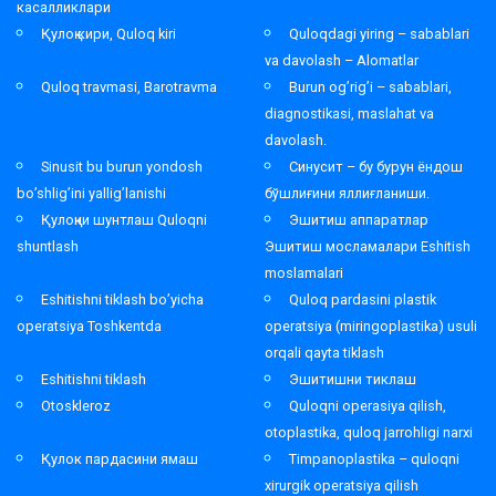
касалликлари
Қулоқ кири, Quloq kiri
Quloqdagi yiring – sabablari
va davolash – Alomatlar
Quloq travmasi, Barotravma
Burun og’rig’i – sabablari,
diagnostikasi, maslahat va
davolash.
Sinusit bu burun yondosh
Синусит – бу бурун ёндош
bo’shlig’ini yallig’lanishi
бўшлиғини яллиғланиши.
Қулоқни шунтлаш Quloqni
Эшитиш аппаратлар
shuntlash
Эшитиш мосламалари Eshitish
moslamalari
Eshitishni tiklash bo’yicha
Quloq pardasini plastik
operatsiya Toshkentda
operatsiya (miringoplastika) usuli
orqali qayta tiklash
Eshitishni tiklash
Эшитишни тиклаш
Otoskleroz
Quloqni operasiya qilish,
otoplastika, quloq jarrohligi narxi
Қулок пардасини ямаш
Timpanoplastika – quloqni
xirurgik operatsiya qilish