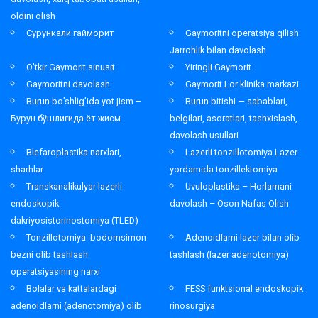
oldini olish
Сурункали гайморит
Gaymoritni operatsiya qilish
Jarrohlik bilan davolash
O’tkir Gaymorit sinusit
Yiringli Gaymorit
Gaymoritni davolash
Gaymorit Lor klinika markazi
Burun bo’shlig’ida yot jism –
Burun bitishi — sabablari,
Бурун бўшлиғида ёт жисм
belgilari, asoratlari, tashxislash,
davolash usullari
Blefaroplastika narxlari,
Lazerli tonzillotomiya Lazer
sharhlar
yordamida tonzillektomiya
Transkanalikulyar lazerli
Uvuloplastika – Horlamani
endoskopik
davolash – Oson Nafas Olish
dakriyosistorinostomiya (TLED)
Tonzillotomiya: bodomsimon
Adenoidlarni lazer bilan olib
bezni olib tashlash
tashlash (lazer adenotomiya)
operatsiyasining narxi
Bolalar va kattalardagi
FESS funktsional endoskopik
adenoidlarni (adenotomiya) olib
rinosurgiya