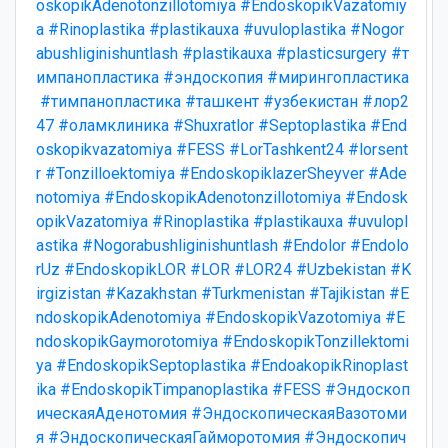
oskopikAdenotonzillotomiya
#EndoskopikVazatomiy
a
#Rinoplastika
#plastikauxa
#uvuloplastika
#Nogor
abushliginishuntlash
#plastikauxa
#plasticsurgery
#т
импанопластика
#эндоскопия
#мирингопластика
#тимпанопластика
#ташкент
#узбекистан
#лор2
47
#оламклиника
#Shuxratlor
#Septoplastika
#End
oskopikvazatomiya
#FESS
#LorTashkent24
#lorsent
r
#Tonzilloektomiya
#EndoskopiklazerSheyver
#Ade
notomiya
#EndoskopikAdenotonzillotomiya
#Endosk
opikVazatomiya
#Rinoplastika
#plastikauxa
#uvulopl
astika
#Nogorabushliginishuntlash
#Endolor
#Endolo
rUz
#EndoskopikLOR
#LOR
#LOR24
#Uzbekistan
#K
irgizistan
#Kazakhstan
#Turkmenistan
#Tajikistan
#E
ndoskopikAdenotomiya
#EndoskopikVazotomiya
#E
ndoskopikGaymorotomiya
#EndoskopikTonzillektomi
ya
#EndoskopikSeptoplastika
#EndoakopikRinoplast
ika
#EndoskopikTimpanoplastika
#FESS
#Эндоскоп
ическаяАденотомия
#ЭндоскопическаяВазотоми
я
#ЭндоскопическаяГайморотомия
#Эндоскопич