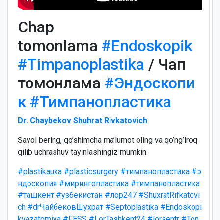
Chap
tomonlama
#Endoskopik
#Timpanoplastika
/ Чап
томонлама
#Эндоскопи
к
#Тимпанопластика
Dr. Chaybekov Shuhrat Rivkatovich
Savol bering, qo’shimcha ma’lumot oling va qo’ng’iroq
qilib uchrashuv tayinlashingiz mumkin.
#plastikauxa
#plasticsurgery
#тимпанопластика
#э
ндоскопия
#мирингопластика
#тимпанопластика
#ташкент
#узбекистан
#лор247
#ShuxratRifkatovi
ch
#drЧайбековШухрат
#Septoplastika
#Endoskopi
kvazatomiya
#FESS
#LorTashkent24
#lorsentr
#Ton