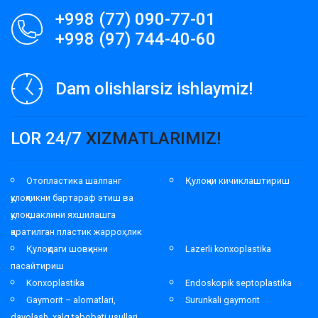
+998 (77) 090-77-01
+998 (97) 744-40-60
Dam olishlarsiz ishlaymiz!
LOR 24/7
XIZMATLARIMIZ!
Отопластика шалпанг
Қулоқни кичиклаштириш
қулоқликни бартараф этиш ва
қулоқ шаклини яхшилашга
қаратилган пластик жарроҳлик
Қулоқдаги шовқинни
Lazerli konxoplastika
пасайтириш
Konxoplastika
Endoskopik septoplastika
Gaymorit – alomatlari,
Surunkali gaymorit
davolash, xalq tabobati usullari,