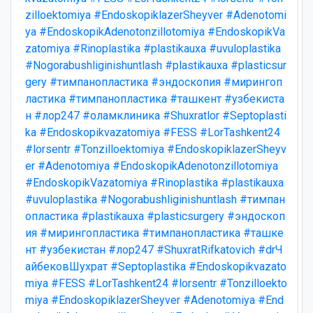
zilloektomiya
#EndoskopiklazerSheyver
#Adenotomi
ya
#EndoskopikAdenotonzillotomiya
#EndoskopikVa
zatomiya
#Rinoplastika
#plastikauxa
#uvuloplastika
#Nogorabushliginishuntlash
#plastikauxa
#plasticsur
gery
#тимпанопластика
#эндоскопия
#мирингоп
ластика
#тимпанопластика
#ташкент
#узбекиста
н
#лор247
#оламклиника
#Shuxratlor
#Septoplasti
ka
#Endoskopikvazatomiya
#FESS
#LorTashkent24
#lorsentr
#Tonzilloektomiya
#EndoskopiklazerSheyv
er
#Adenotomiya
#EndoskopikAdenotonzillotomiya
#EndoskopikVazatomiya
#Rinoplastika
#plastikauxa
#uvuloplastika
#Nogorabushliginishuntlash
#тимпан
опластика
#plastikauxa
#plasticsurgery
#эндоскоп
ия
#мирингопластика
#тимпанопластика
#ташке
нт
#узбекистан
#лор247
#ShuxratRifkatovich
#drЧ
айбековШухрат
#Septoplastika
#Endoskopikvazato
miya
#FESS
#LorTashkent24
#lorsentr
#Tonzilloekto
miya
#EndoskopiklazerSheyver
#Adenotomiya
#End