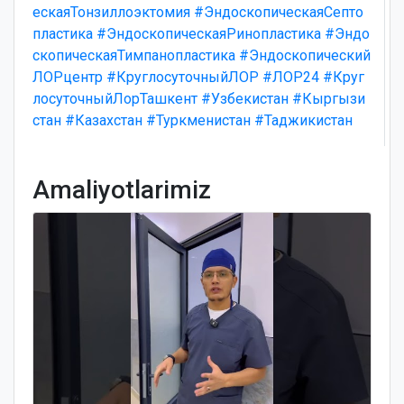
ескаяТонзиллоэктомия
#ЭндоскопическаяСепто
пластика
#ЭндоскопическаяРинопластика
#Эндо
скопическаяТимпанопластика
#Эндоскопический
ЛОРцентр
#КруглосуточныйЛОР
#ЛОР24
#Круг
лосуточныйЛорТашкент
#Узбекистан
#Кыргызи
стан
#Казахстан
#Туркменистан
#Таджикистан
Amaliyotlarimiz