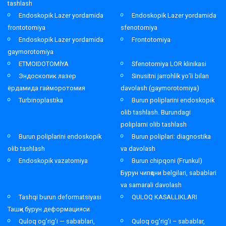
tashlash
Endoskopik Lazer yordamida
Endoskopik Lazer yordamida
frontotomiya
sfenotomiya
Endoskopik Lazer yordamida
Frontotomiya
gaymorotomiya
ETMOIDOTOMİYA
Sfenotomiya LOR klinikasi
Эндоскопик лазер
Sinusitni jarrohlik yo’li bilan
ёрдамида гайморотомия
davolash (gaymorotomiya)
Turbinoplastika
Burun poliplarini endoskopik
olib tashlash. Burundagi
poliplarni olib tashlash
Burun poliplarini endoskopik
Burun poliplari: diagnostika
olib tashlash
va davolash
Endoskopik vazatomiya
Burun chipqoni (Frunkul)
Бурун чипқони belgilari, sabablari
va samarali davolash
Tashqi burun deformatsiyasi
QULOQ KASALLIKLARI
Ташқи бурун деформацияси
Quloq og’rig’i — sabablari,
Quloq og’rig’i – sabablar,