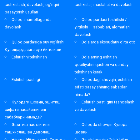
tashxislash, davolash, og’riqni
tashxislar, maslahat va davolash
pasaytirish usullari
Quloq shamollaganda
Quloq pardasi teshilishi /
davolash
yirtilishi — sabablari, alomatlari,
davolash
Quloq pardasiga suv yig’ilishi
Bolalarda ekssudativ o’rta otit
Қулоқ пардасига сув йиғилиши
Eshitishni tekshirish
Bolalarning eshitish
qobiliyatini qachon va qanday
tekshirish kerak
Eshitish pastligi
Quloqdagi shovqin, eshitish
sifati pasayishining sabablari
nimada?
Қулоқдаги шовқин, эшитиш
Eshitish pastligini tashxislash
сифати пасайишининг
va davolash
сабаблари нимада?
Эшитиш пастлигини
Quloqda shovqin Қулоқда
ташхислаш ва даволаш
шовқин
Hijoma, Hijama sentr Хижома
Giruduterapiya Zuluk bilan