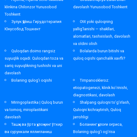
klinkina Chilonzor Yunusobod
davolash Yunusobod Toshkent
Toshkent
Зулук қўйиш Гирудотерапия
Otit yoki quloqning
Юнусобод Тошкент
yallig’lanishi — shakllari,
alomatlari, tashxislash, davolash
va oldini olish
Quloqdan doimo rangsiz
Bolalarda burun bitishi va
suyuqlik oqadi. Quloqdan toza va
quloq oqishi qanchalik xavfli?
sariq suyuqlikning tushishi va uni
davolash
Bolaning qulog’i oqishi
Timpanoskleroz:
etiopatogenezi, klinik ko’rinishi,
diagnostikasi, davolash
Miringoplastika | Quloq burun
Shalpang quloqni to’g’irlash,
va tomoq, miroplastikani
Quloqni kichraytirish, Quloq
davolash
jarrohligi
Ташқи ва ўрта қулоқнинг ўткир
Боланинг қулоғи оғриса,
ва сурункали яллиғланиш
Bolaning qulog’i og’risa