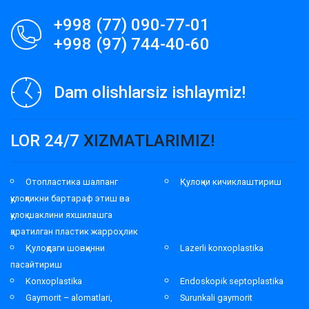
+998 (77) 090-77-01
+998 (97) 744-40-60
Dam olishlarsiz ishlaymiz!
LOR 24/7
XIZMATLARIMIZ!
Отопластика шалпанг
Қулоқни кичиклаштириш
қулоқликни бартараф этиш ва
қулоқ шаклини яхшилашга
қаратилган пластик жарроҳлик
Қулоқдаги шовқинни
Lazerli konxoplastika
пасайтириш
Konxoplastika
Endoskopik septoplastika
Gaymorit – alomatlari,
Surunkali gaymorit