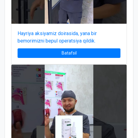
Hayriya aksiyamiz doirasida, yana bir
bemorimizni bepul operatsiya qildik.
Batafsil