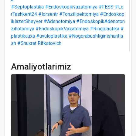
#Septoplastika
#Endoskopikvazatomiya
#FESS
#Lo
rTashkent24
#lorsentr
#Tonzilloektomiya
#Endoskop
iklazerSheyver
#Adenotomiya
#EndoskopikAdenoton
zillotomiya
#EndoskopikVazatomiya
#Rinoplastika
#
plastikauxa
#uvuloplastika
#Nogorabushliginishuntla
sh
#Shuxrat Rifkatovich
Amaliyotlarimiz