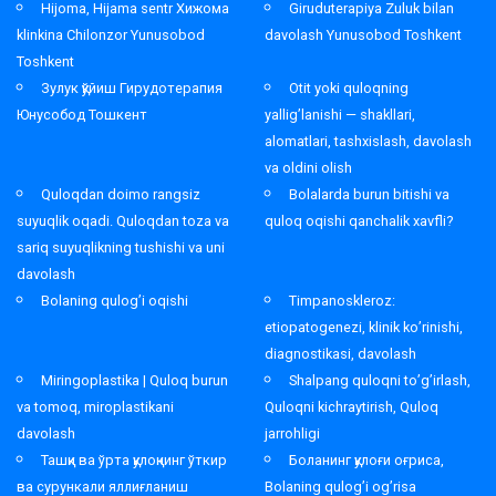
Hijoma, Hijama sentr Хижома
Giruduterapiya Zuluk bilan
klinkina Chilonzor Yunusobod
davolash Yunusobod Toshkent
Toshkent
Зулук қўйиш Гирудотерапия
Otit yoki quloqning
Юнусобод Тошкент
yallig’lanishi — shakllari,
alomatlari, tashxislash, davolash
va oldini olish
Quloqdan doimo rangsiz
Bolalarda burun bitishi va
suyuqlik oqadi. Quloqdan toza va
quloq oqishi qanchalik xavfli?
sariq suyuqlikning tushishi va uni
davolash
Bolaning qulog’i oqishi
Timpanoskleroz:
etiopatogenezi, klinik ko’rinishi,
diagnostikasi, davolash
Miringoplastika | Quloq burun
Shalpang quloqni to’g’irlash,
va tomoq, miroplastikani
Quloqni kichraytirish, Quloq
davolash
jarrohligi
Ташқи ва ўрта қулоқнинг ўткир
Боланинг қулоғи оғриса,
ва сурункали яллиғланиш
Bolaning qulog’i og’risa