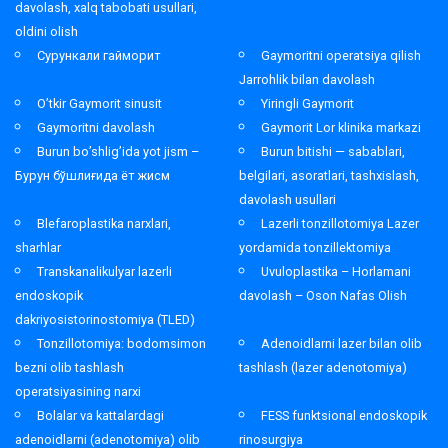
davolash, xalq tabobati usullari,
oldini olish
Сурункали гайморит
Gaymoritni operatsiya qilish
Jarrohlik bilan davolash
O’tkir Gaymorit sinusit
Yiringli Gaymorit
Gaymoritni davolash
Gaymorit Lor klinika markazi
Burun bo’shlig’ida yot jism –
Burun bitishi — sabablari,
Бурун бўшлиғида ёт жисм
belgilari, asoratlari, tashxislash,
davolash usullari
Blefaroplastika narxlari,
Lazerli tonzillotomiya Lazer
sharhlar
yordamida tonzillektomiya
Transkanalikulyar lazerli
Uvuloplastika – Horlamani
endoskopik
davolash – Oson Nafas Olish
dakriyosistorinostomiya (TLED)
Tonzillotomiya: bodomsimon
Adenoidlarni lazer bilan olib
bezni olib tashlash
tashlash (lazer adenotomiya)
operatsiyasining narxi
Bolalar va kattalardagi
FESS funktsional endoskopik
adenoidlarni (adenotomiya) olib
rinosurgiya