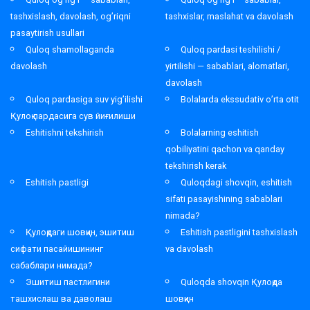
tashxislash, davolash, og’riqni
tashxislar, maslahat va davolash
pasaytirish usullari
Quloq shamollaganda
Quloq pardasi teshilishi /
davolash
yirtilishi — sabablari, alomatlari,
davolash
Quloq pardasiga suv yig’ilishi
Bolalarda ekssudativ o’rta otit
Қулоқ пардасига сув йиғилиши
Eshitishni tekshirish
Bolalarning eshitish
qobiliyatini qachon va qanday
tekshirish kerak
Eshitish pastligi
Quloqdagi shovqin, eshitish
sifati pasayishining sabablari
nimada?
Қулоқдаги шовқин, эшитиш
Eshitish pastligini tashxislash
сифати пасайишининг
va davolash
сабаблари нимада?
Эшитиш пастлигини
Quloqda shovqin Қулоқда
ташхислаш ва даволаш
шовқин