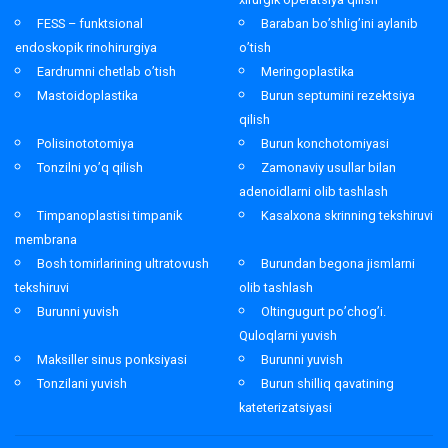
FESS – funktsional
Baraban bo’shlig’ini aylanib
endoskopik rinohirurgiya
o’tish
Eardrumni chetlab o’tish
Meringoplastika
Mastoidoplastika
Burun septumini rezektsiya
qilish
Polisinototomiya
Burun konchotomiyasi
Tonzilni yo’q qilish
Zamonaviy usullar bilan
adenoidlarni olib tashlash
Timpanoplastisi timpanik
Kasalxona skrinning tekshiruvi
membrana
Bosh tomirlarining ultratovush
Burundan begona jismlarni
tekshiruvi
olib tashlash
Burunni yuvish
Oltingugurt po’chog’i.
Quloqlarni yuvish
Maksiller sinus ponksiyasi
Burunni yuvish
Tonzilani yuvish
Burun shilliq qavatining
kateterizatsiyasi