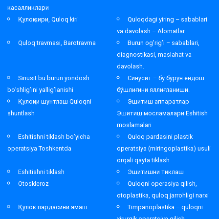
касалликлари
Қулоқ кири, Quloq kiri
Quloqdagi yiring – sabablari
va davolash – Alomatlar
Quloq travmasi, Barotravma
Burun og’rig’i – sabablari,
diagnostikasi, maslahat va
davolash.
Sinusit bu burun yondosh
Синусит – бу бурун ёндош
bo’shlig’ini yallig’lanishi
бўшлиғини яллиғланиши.
Қулоқни шунтлаш Quloqni
Эшитиш аппаратлар
shuntlash
Эшитиш мосламалари Eshitish
moslamalari
Eshitishni tiklash bo’yicha
Quloq pardasini plastik
operatsiya Toshkentda
operatsiya (miringoplastika) usuli
orqali qayta tiklash
Eshitishni tiklash
Эшитишни тиклаш
Otoskleroz
Quloqni operasiya qilish,
otoplastika, quloq jarrohligi narxi
Қулок пардасини ямаш
Timpanoplastika – quloqni
xirurgik operatsiya qilish