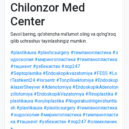
Chilonzor Med
Center
Savol bering, qo’shimcha ma’lumot oling va qo’ng’iroq
qilib uchrashuv tayinlashingiz mumkin.
#plastikauxa
#plasticsurgery
#тимпанопластика
#э
ндоскопия
#мирингопластика
#тимпанопластика
#ташкент
#узбекистан
#лор247
#Septoplastika
#Endoskopikvazatomiya
#FESS
#Lo
rTashkent24
#lorsentr
#Tonzilloektomiya
#Endoskop
iklazerSheyver
#Adenotomiya
#EndoskopikAdenoton
zillotomiya
#EndoskopikVazatomiya
#Rinoplastika
#
plastikauxa
#uvuloplastika
#Nogorabushliginishuntla
sh
#plastikauxa
#plasticsurgery
#тимпанопластика
#эндоскопия
#мирингопластика
#тимпанопласти
ка
#ташкент
#узбекистан
#лор247
#оламклиник
а