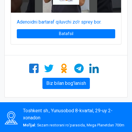
Adenoidni bartaraf qiluvchi zo’r sprey bor.
Batafsil
Biz bilan bog'lanish
Toshkent sh., Yunusobod 8-kvartal, 29-uy 2-
xonadon
Mo'ljal:
Sezam restorani roʻparasida, Mega Planetdan 700m