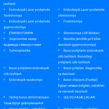
tashlash
Endoskopik Lazer yordamida
Endoskopik Lazer yordamida
frontotomiya
sfenotomiya
Endoskopik Lazer yordamida
Frontotomiya
gaymorotomiya
ETMOIDOTOMİYA
Sfenotomiya LOR klinikasi
Эндоскопик лазер
Sinusitni jarrohlik yo’li bilan
ёрдамида гайморотомия
davolash (gaymorotomiya)
Turbinoplastika
Burun poliplarini endoskopik
olib tashlash. Burundagi
poliplarni olib tashlash
Burun poliplarini endoskopik
Burun poliplari: diagnostika
olib tashlash
va davolash
Endoskopik vazatomiya
Burun chipqoni (Frunkul)
Бурун чипқони belgilari, sabablari
va samarali davolash
Tashqi burun deformatsiyasi
QULOQ KASALLIKLARI
Ташқи бурун деформацияси
Quloq og’rig’i — sabablari,
Quloq og’rig’i – sabablar,