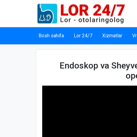
Bosh sahifa
Lor 24/7
Xizmatlar
Vr
Endoskop va Sheyv
op