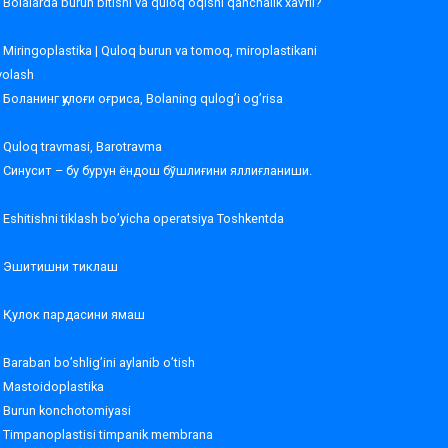
Bolalarda burun bitishi va quloq oqishi qanchalik xavfli?
Miringoplastika | Quloq burun va tomoq, miroplastikani
volash
Боланинг қулоғи оғриса, Bolaning qulog’i og’risa
Quloq travmasi, Barotravma
Синусит – бу бурун ёндош бўшлиғини яллиғланиши.
Eshitishni tiklash bo’yicha operatsiya Toshkentda
Эшитишни тиклаш
Қулок пардасини ямаш
Baraban bo’shlig’ini aylanib o’tish
Mastoidoplastika
Burun konchotomiyasi
Timpanoplastisi timpanik membrana