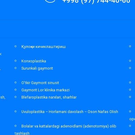
+998 (97) 744-40-60
а
Қулоқни кичиклаштириш
к
Konxoplastika
,
Surunkali gaymorit
O’tkir Gaymorit sinusit
Gaymorit Lor klinika markazi
ash,
Blefaroplastika narxlari, sharhlar
Uvuloplastika – Horlamani davolash – Oson Nafas Olish
ope
Bolalar va kattalardagi adenoidlarni (adenotomiya) olib
tashlash