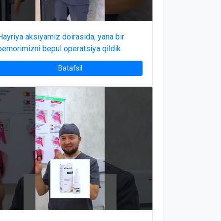
Hayriya aksiyamiz doirasida, yana bir
bemorimizni bepul operatsiya qildik.
Batafsil