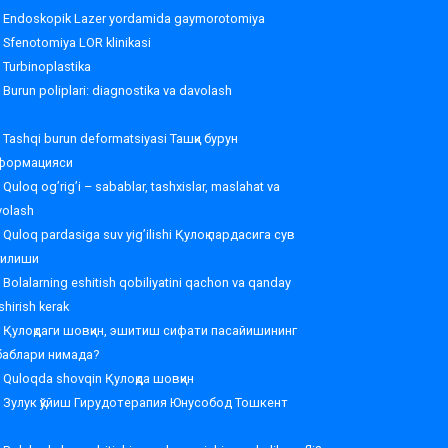
Endoskopik Lazer yordamida gaymorotomiya
Sfenotomiya LOR klinikasi
Turbinoplastika
Burun poliplari: diagnostika va davolash
Tashqi burun deformatsiyasi Ташқи бурун
формацияси
Quloq og’rig’i – sabablar, tashxislar, maslahat va
volash
Quloq pardasiga suv yig’ilishi Қулоқ пардасига сув
ғилиши
Bolalarning eshitish qobiliyatini qachon va qanday
shirish kerak
Қулоқдаги шовқин, эшитиш сифати пасайишининг
баблари нимада?
Quloqda shovqin Қулоқда шовқин
Зулук қўйиш Гирудотерапия Юнусобод Тошкент