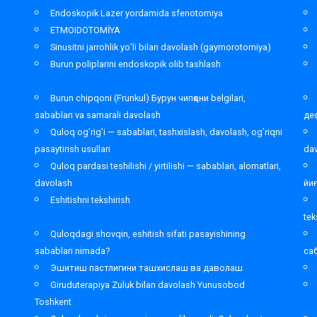
Endoskopik Lazer yordamida sfenotomiya
ETMOIDOTOMİYA
Sinusitni jarrohlik yo’li bilan davolash (gaymorotomiya)
Burun poliplarini endoskopik olib tashlash
Burun chipqoni (Frunkul) Бурун чипқони belgilari,
sabablari va samarali davolash
де
Quloq og’rig’i — sabablari, tashxislash, davolash, og’riqni
pasaytirish usullari
da
Quloq pardasi teshilishi / yirtilishi — sabablari, alomatlari,
davolash
йи
Eshitishni tekshirish
tek
Quloqdagi shovqin, eshitish sifati pasayishining
sabablari nimada?
са
Эшитиш пастлигини ташхислаш ва даволаш
Giruduterapiya Zuluk bilan davolash Yunusobod
Toshkent