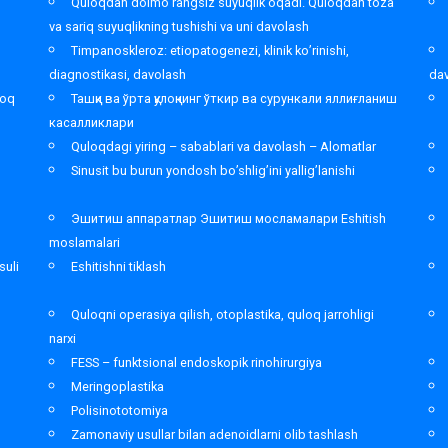
,
Quloqdan doimo rangsiz suyuqlik oqadi. Quloqdan toza
va sariq suyuqlikning tushishi va uni davolash
Timpanoskleroz: etiopatogenezi, klinik ko’rinishi,
diagnostikasi, davolash
da
loq
Ташқи ва ўрта қулоқнинг ўткир ва сурункали яллиғланиш
касалликлари
Quloqdagi yiring – sabablari va davolash – Alomatlar
Sinusit bu burun yondosh bo’shlig’ini yallig’lanishi
Эшитиш аппаратлар Эшитиш мосламалари Eshitish
moslamalari
suli
Eshitishni tiklash
Quloqni operasiya qilish, otoplastika, quloq jarrohligi
narxi
FESS – funktsional endoskopik rinohirurgiya
Meringoplastika
Polisinototomiya
Zamonaviy usullar bilan adenoidlarni olib tashlash