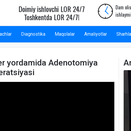
Doimiy ishlovchi LOR 24/7
Dam olis
ishlaymi
Toshkentda LOR 24/7!
achlar
Diagnostika
Maqolalar
Amaliyotlar
Sharhla
er yordamida Adenotomiya
A
eratsiyasi