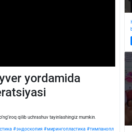
yver yordamida
ratsiyasi
o’ng’iroq qilib uchrashuv tayinlashingiz mumkin.
стика
#эндоскопия
#мирингопластика
#тимпанопл