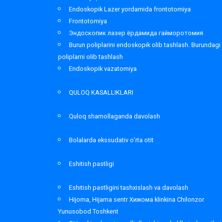
Endoskopik Lazer yordamida frontotomiya
Frontotomiya
Эндоскопик лазер ёрдамида гайморотомия
Burun poliplarini endoskopik olib tashlash. Burundagi
poliplarni olib tashlash
Endoskopik vazatomiya
QULOQ KASALLIKLARI
Quloq shamollaganda davolash
Bolalarda ekssudativ o’rta otit
Eshitish pastligi
Eshitish pastligini tashxislash va davolash
Hijoma, Hijama sentr Хижома klinkina Chilonzor
Yunusobod Toshkent