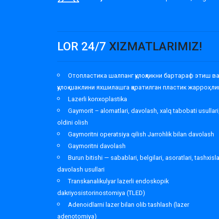
LOR 24/7
XIZMATLARIMIZ!
Отопластика шалпанг қулоқликни бартараф этиш в
қулоқ шаклини яхшилашга қаратилган пластик жарроҳли
Lazerli konxoplastika
Gaymorit – alomatlari, davolash, xalq tabobati usullari
oldini olish
Gaymoritni operatsiya qilish Jarrohlik bilan davolash
Gaymoritni davolash
Burun bitishi — sabablari, belgilari, asoratlari, tashxisl
davolash usullari
Transkanalikulyar lazerli endoskopik
dakriyosistorinostomiya (TLED)
Adenoidlarni lazer bilan olib tashlash (lazer
adenotomiya)