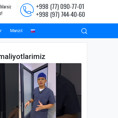
+998 (77) 090-77-01
hlarsiz
+998 (97) 744-40-60
z!
r
Manzil
maliyotlarimiz