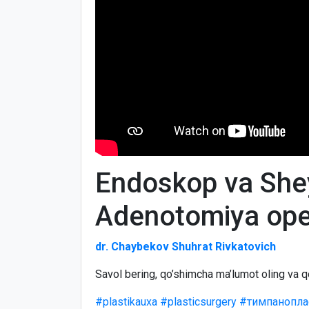
Endoskop va She
Adenotomiya ope
dr. Chaybekov Shuhrat Rivkatovich
Savol bering, qo’shimcha ma’lumot oling va q
#plastikauxa
#plasticsurgery
#тимпанопла