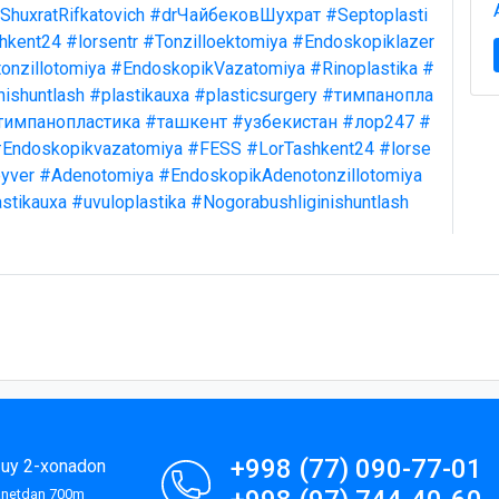
ShuxratRifkatovich
#drЧайбековШухрат
#Septoplasti
hkent24
#lorsentr
#Tonzilloektomiya
#Endoskopiklazer
onzillotomiya
#EndoskopikVazatomiya
#Rinoplastika
#
nishuntlash
#plastikauxa
#plasticsurgery
#тимпанопла
тимпанопластика
#ташкент
#узбекистан
#лор247
#
Endoskopikvazatomiya
#FESS
#LorTashkent24
#lorse
yver
#Adenotomiya
#EndoskopikAdenotonzillotomiya
stikauxa
#uvuloplastika
#Nogorabushliginishuntlash
+998 (77) 090-77-01
9-uy 2-xonadon
lanetdan 700m