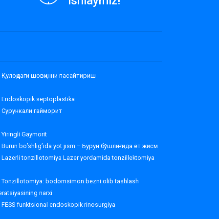
ishlaymiz!
Қулоқдаги шовқинни пасайтириш
Endoskopik septoplastika
Сурункали гайморит
Yiringli Gaymorit
Burun bo’shlig’ida yot jism – Бурун бўшлиғида ёт жисм
Lazerli tonzillotomiya Lazer yordamida tonzillektomiya
Tonzillotomiya: bodomsimon bezni olib tashlash
ratsiyasining narxi
FESS funktsional endoskopik rinosurgiya