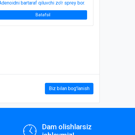
Adenoidni bartaraf qiluvchi zo’r sprey bor.
Batafsil
Biz bilan bog'lanish
Dam olishlarsiz