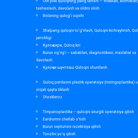
Otit yoki quloqning yallig’lanishi — shakllari, alomatlari
tashxislash, davolash va oldini olish
Bolaning qulog’i oqishi
Shalpang quloqni to’g’irlash, Quloqni kichraytirish, Qu
jarrohligi
Қулоқ кири, Quloq kiri
Burun og’rig’i – sabablari, diagnostikasi, maslahat va
davolash.
Қулоқни шунтлаш Quloqni shuntlash
Quloq pardasini plastik operatsiya (miringoplastika) u
orqali qayta tiklash
Otoskleroz
Timpanoplastika – quloqni xirurgik operatsiya qilish
Eardrumni chetlab o’tish
Burun septumini rezektsiya qilish
Tonzilni yo’q qilish