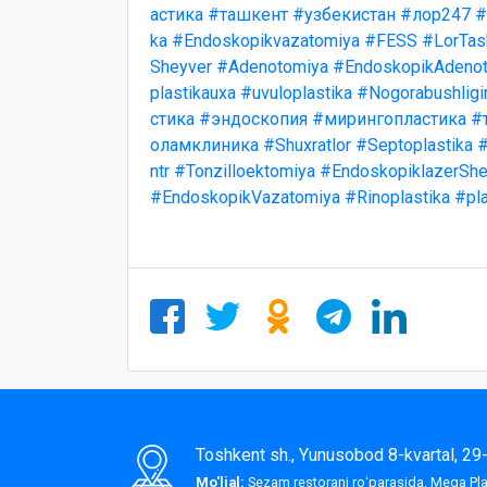
астика
#ташкент
#узбекистан
#лор247
#
ka
#Endoskopikvazatomiya
#FESS
#LorTas
Sheyver
#Adenotomiya
#EndoskopikAdenot
plastikauxa
#uvuloplastika
#Nogorabushligi
стика
#эндоскопия
#мирингопластика
#
оламклиника
#Shuxratlor
#Septoplastika
#
ntr
#Tonzilloektomiya
#EndoskopiklazerShe
#EndoskopikVazatomiya
#Rinoplastika
#pla
Toshkent sh., Yunusobod 8-kvartal, 2
Mo'ljal:
Sezam restorani roʻparasida, Mega P