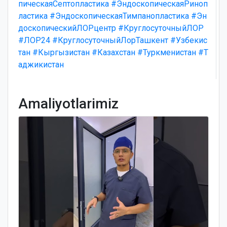
пическаяСептопластика
#ЭндоскопическаяРиноп
ластика
#ЭндоскопическаяТимпанопластика
#Эн
доскопическийЛОРцентр
#КруглосуточныйЛОР
#ЛОР24
#КруглосуточныйЛорТашкент
#Узбекис
тан
#Кыргызистан
#Казахстан
#Туркменистан
#Т
аджикистан
Amaliyotlarimiz