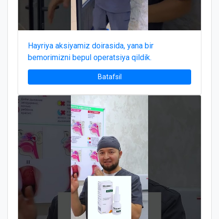
Hayriya aksiyamiz doirasida, yana bir
bemorimizni bepul operatsiya qildik.
Batafsil