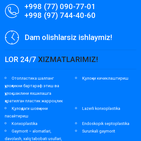
+998 (77) 090-77-01
+998 (97) 744-40-60
Dam olishlarsiz ishlaymiz!
LOR 24/7
XIZMATLARIMIZ!
Отопластика шалпанг
Қулоқни кичиклаштириш
қулоқликни бартараф этиш ва
қулоқ шаклини яхшилашга
қаратилган пластик жарроҳлик
Қулоқдаги шовқинни
Lazerli konxoplastika
пасайтириш
Konxoplastika
Endoskopik septoplastika
Gaymorit – alomatlari,
Surunkali gaymorit
davolash, xalq tabobati usullari,