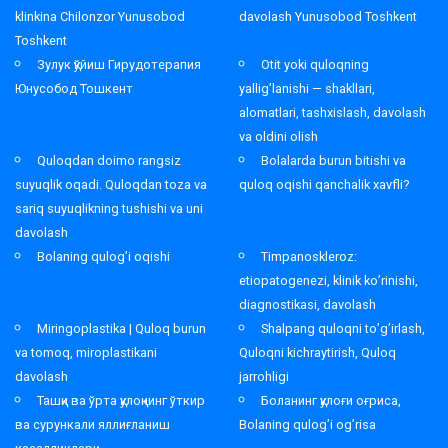
klinkina Chilonzor Yunusobod
davolash Yunusobod Toshkent
Toshkent
Зулук қўйиш Гирудотерапия
Otit yoki quloqning
Юнусобод Тошкент
yallig’lanishi — shakllari,
alomatlari, tashxislash, davolash
va oldini olish
Quloqdan doimo rangsiz
Bolalarda burun bitishi va
suyuqlik oqadi. Quloqdan toza va
quloq oqishi qanchalik xavfli?
sariq suyuqlikning tushishi va uni
davolash
Bolaning qulog’i oqishi
Timpanoskleroz:
etiopatogenezi, klinik ko’rinishi,
diagnostikasi, davolash
Miringoplastika | Quloq burun
Shalpang quloqni to’g’irlash,
va tomoq, miroplastikani
Quloqni kichraytirish, Quloq
davolash
jarrohligi
Ташқи ва ўрта қулоқнинг ўткир
Боланинг қулоғи оғриса,
ва сурункали яллиғланиш
Bolaning qulog’i og’risa