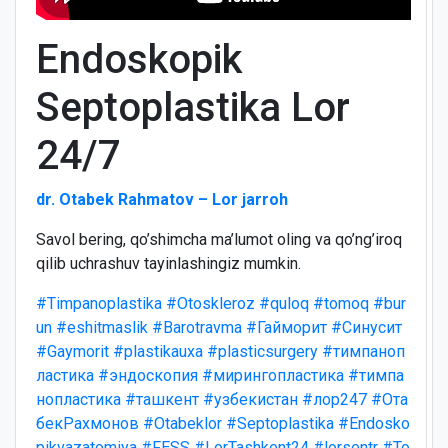
Endoskopik
Septoplastika Lor
24/7
dr. Otabek Rahmatov – Lor jarroh
Savol bering, qo’shimcha ma’lumot oling va qo’ng’iroq
qilib uchrashuv tayinlashingiz mumkin.
#Timpanoplastika
#Otoskleroz
#quloq
#tomoq
#bur
un
#eshitmaslik
#Barotravma
#Гайморит
#Синусит
#Gaymorit
#plastikauxa
#plasticsurgery
#тимпаноп
ластика
#эндоскопия
#мирингопластика
#тимпа
нопластика
#ташкент
#узбекистан
#лор247
#Ота
бекРахмонов
#Otabeklor
#Septoplastika
#Endosko
pikvazatomiya
#FESS
#LorTashkent24
#lorsentr
#To