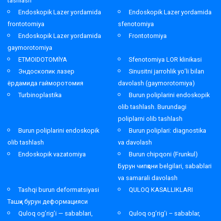
tashlash
Endoskopik Lazer yordamida
Endoskopik Lazer yordamida
frontotomiya
sfenotomiya
Endoskopik Lazer yordamida
Frontotomiya
gaymorotomiya
ETMOIDOTOMİYA
Sfenotomiya LOR klinikasi
Эндоскопик лазер
Sinusitni jarrohlik yo’li bilan
ёрдамида гайморотомия
davolash (gaymorotomiya)
Turbinoplastika
Burun poliplarini endoskopik
olib tashlash. Burundagi
poliplarni olib tashlash
Burun poliplarini endoskopik
Burun poliplari: diagnostika
olib tashlash
va davolash
Endoskopik vazatomiya
Burun chipqoni (Frunkul)
Бурун чипқони belgilari, sabablari
va samarali davolash
Tashqi burun deformatsiyasi
QULOQ KASALLIKLARI
Ташқи бурун деформацияси
Quloq og’rig’i — sabablari,
Quloq og’rig’i – sabablar,