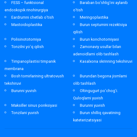
FESS – funktsional
Baraban bo’shlig’ini aylanib
endoskopik rinohirurgiya
o’tish
Eardrumni chetlab o’tish
Meringoplastika
Mastoidoplastika
Burun septumini rezektsiya
qilish
Polisinototomiya
Burun konchotomiyasi
Tonzilni yo’q qilish
Zamonaviy usullar bilan
adenoidlarni olib tashlash
Timpanoplastisi timpanik
Kasalxona skrinning tekshiruvi
membrana
Bosh tomirlarining ultratovush
Burundan begona jismlarni
tekshiruvi
olib tashlash
Burunni yuvish
Oltingugurt po’chog’i.
Quloqlarni yuvish
Maksiller sinus ponksiyasi
Burunni yuvish
Tonzilani yuvish
Burun shilliq qavatining
kateterizatsiyasi