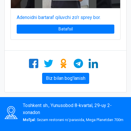
Adenoidni bartaraf qiluvchi zo’r sprey bor.
Batafsil
Biz bilan bog'lanish
Toshkent sh., Yunusobod 8-kvartal, 29-uy 2-
xonadon
Mo'ljal:
Sezam restorani roʻparasida, Mega Planetdan 700m