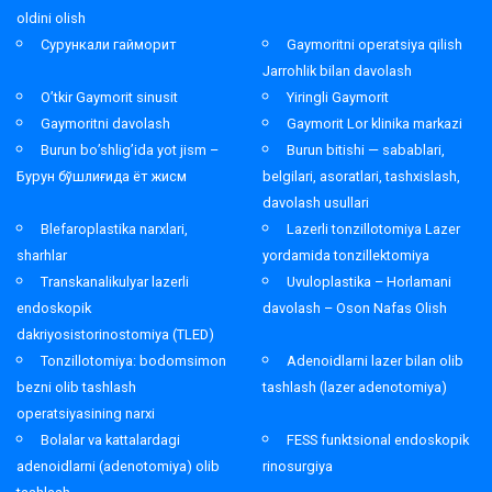
oldini olish
Сурункали гайморит
Gaymoritni operatsiya qilish
Jarrohlik bilan davolash
O’tkir Gaymorit sinusit
Yiringli Gaymorit
Gaymoritni davolash
Gaymorit Lor klinika markazi
Burun bo’shlig’ida yot jism –
Burun bitishi — sabablari,
Бурун бўшлиғида ёт жисм
belgilari, asoratlari, tashxislash,
davolash usullari
Blefaroplastika narxlari,
Lazerli tonzillotomiya Lazer
sharhlar
yordamida tonzillektomiya
Transkanalikulyar lazerli
Uvuloplastika – Horlamani
endoskopik
davolash – Oson Nafas Olish
dakriyosistorinostomiya (TLED)
Tonzillotomiya: bodomsimon
Adenoidlarni lazer bilan olib
bezni olib tashlash
tashlash (lazer adenotomiya)
operatsiyasining narxi
Bolalar va kattalardagi
FESS funktsional endoskopik
adenoidlarni (adenotomiya) olib
rinosurgiya