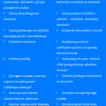
tashxislash, davolash, og’riqni
tashxislar, maslahat va davolash
pasaytirish usullari
Quloq shamollaganda
Quloq pardasi teshilishi /
davolash
yirtilishi — sabablari, alomatlari,
davolash
Quloq pardasiga suv yig’ilishi
Bolalarda ekssudativ o’rta otit
Қулоқ пардасига сув йиғилиши
Eshitishni tekshirish
Bolalarning eshitish
qobiliyatini qachon va qanday
tekshirish kerak
Eshitish pastligi
Quloqdagi shovqin, eshitish
sifati pasayishining sabablari
nimada?
Қулоқдаги шовқин, эшитиш
Eshitish pastligini tashxislash
сифати пасайишининг
va davolash
сабаблари нимада?
Эшитиш пастлигини
Quloqda shovqin Қулоқда
ташхислаш ва даволаш
шовқин
Hijoma, Hijama sentr Хижома
Giruduterapiya Zuluk bilan