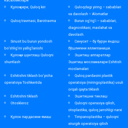
касалликлари
Қулоқ кири, Quloq kiri
Quloqdagi yiring – sabablari
va davolash – Alomatlar
Quloq travmasi, Barotravma
Burun og’rig’i – sabablari,
diagnostikasi, maslahat va
davolash.
Sinusit bu burun yondosh
Синусит – бу бурун ёндош
bo’shlig’ini yallig’lanishi
бўшлиғини яллиғланиши.
Қулоқни шунтлаш Quloqni
Эшитиш аппаратлар
shuntlash
Эшитиш мосламалари Eshitish
moslamalari
Eshitishni tiklash bo’yicha
Quloq pardasini plastik
operatsiya Toshkentda
operatsiya (miringoplastika) usuli
orqali qayta tiklash
Eshitishni tiklash
Эшитишни тиклаш
Otoskleroz
Quloqni operasiya qilish,
otoplastika, quloq jarrohligi narxi
Қулок пардасини ямаш
Timpanoplastika – quloqni
xirurgik operatsiya qilish