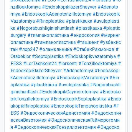
nzilloektomiya
#EndoskopiklazerSheyver
#Adenoto
miya
#EndoskopikAdenotonzillotomiya
#Endoskopik
Vazatomiya
#Rinoplastika
#plastikauxa
#uvuloplasti
ka
#Nogorabushliginishuntlash
#plastikauxa
#plastic
surgery
#тимпанопластика
#эндоскопия
#миринг
опластика
#тимпанопластика
#ташкент
#узбекис
тан
#лор247
#оламклиника
#ОтабекРахмонов
#
Otabeklor
#Septoplastika
#Endoskopikvazatomiya
#
FESS
#LorTashkent24
#lorsentr
#Tonzilloektomiya
#
EndoskopiklazerSheyver
#Adenotomiya
#Endoskopi
kAdenotonzillotomiya
#EndoskopikVazatomiya
#Rin
oplastika
#plastikauxa
#uvuloplastika
#Nogorabushli
ginishuntlash
#EndoskopikGaymorotomiya
#Endosko
pikTonzillektomiya
#EndoskopikSeptoplastika
#Endo
akopikRinoplastika
#EndoskopikTimpanoplastika
#F
ESS
#ЭндоскопическаяАденотомия
#Эндоскопич
ескаяВазотомия
#ЭндоскопическаяГайморотоми
я
#ЭндоскопическаяТонзиллоэктомия
#Эндоско