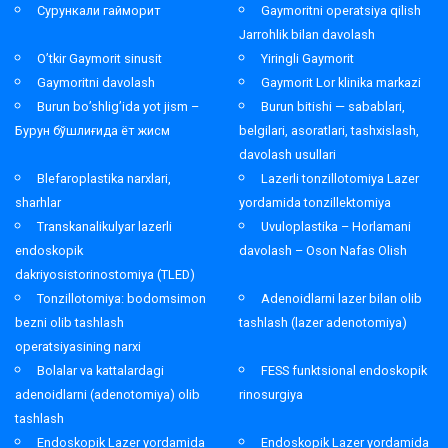
Сурункали гайморит
Gaymoritni operatsiya qilish
Jarrohlik bilan davolash
O’tkir Gaymorit sinusit
Yiringli Gaymorit
Gaymoritni davolash
Gaymorit Lor klinika markazi
Burun bo’shlig’ida yot jism –
Burun bitishi — sabablari,
Бурун бўшлиғида ёт жисм
belgilari, asoratlari, tashxislash,
davolash usullari
Blefaroplastika narxlari,
Lazerli tonzillotomiya Lazer
sharhlar
yordamida tonzillektomiya
Transkanalikulyar lazerli
Uvuloplastika – Horlamani
endoskopik
davolash – Oson Nafas Olish
dakriyosistorinostomiya (TLED)
Tonzillotomiya: bodomsimon
Adenoidlarni lazer bilan olib
bezni olib tashlash
tashlash (lazer adenotomiya)
operatsiyasining narxi
Bolalar va kattalardagi
FESS funktsional endoskopik
adenoidlarni (adenotomiya) olib
rinosurgiya
tashlash
Endoskopik Lazer yordamida
Endoskopik Lazer yordamida