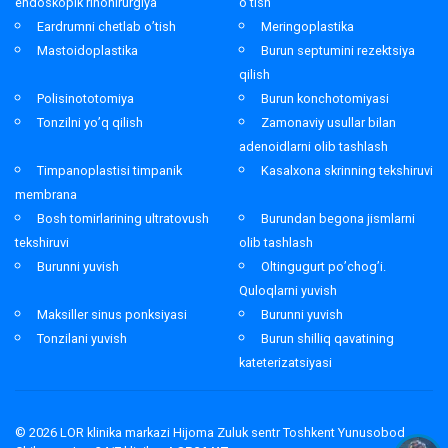
endoskopik rinohirurgiya
o’tish
Eardrumni chetlab o’tish
Meringoplastika
Mastoidoplastika
Burun septumini rezektsiya
qilish
Polisinototomiya
Burun konchotomiyasi
Tonzilni yo’q qilish
Zamonaviy usullar bilan
adenoidlarni olib tashlash
Timpanoplastisi timpanik
Kasalxona skrinning tekshiruvi
membrana
Bosh tomirlarining ultratovush
Burundan begona jismlarni
tekshiruvi
olib tashlash
Burunni yuvish
Oltingugurt po’chog’i.
Quloqlarni yuvish
Maksiller sinus ponksiyasi
Burunni yuvish
Tonzilani yuvish
Burun shilliq qavatining
kateterizatsiyasi
© 2026
LOR klinika markazi Hijoma Zuluk sentr Toshkent Yunusobod