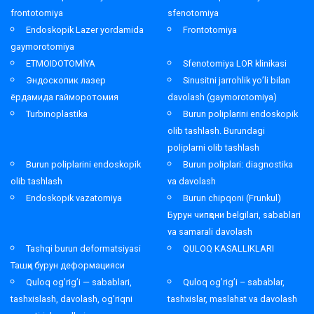
frontotomiya
sfenotomiya
Endoskopik Lazer yordamida
Frontotomiya
gaymorotomiya
ETMOIDOTOMİYA
Sfenotomiya LOR klinikasi
Эндоскопик лазер
Sinusitni jarrohlik yo’li bilan
ёрдамида гайморотомия
davolash (gaymorotomiya)
Turbinoplastika
Burun poliplarini endoskopik
olib tashlash. Burundagi
poliplarni olib tashlash
Burun poliplarini endoskopik
Burun poliplari: diagnostika
olib tashlash
va davolash
Endoskopik vazatomiya
Burun chipqoni (Frunkul)
Бурун чипқони belgilari, sabablari
va samarali davolash
Tashqi burun deformatsiyasi
QULOQ KASALLIKLARI
Ташқи бурун деформацияси
Quloq og’rig’i — sabablari,
Quloq og’rig’i – sabablar,
tashxislash, davolash, og’riqni
tashxislar, maslahat va davolash