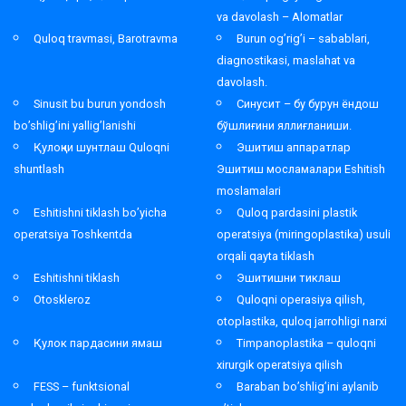
va davolash – Alomatlar
Quloq travmasi, Barotravma
Burun og’rig’i – sabablari,
diagnostikasi, maslahat va
davolash.
Sinusit bu burun yondosh
Синусит – бу бурун ёндош
bo’shlig’ini yallig’lanishi
бўшлиғини яллиғланиши.
Қулоқни шунтлаш Quloqni
Эшитиш аппаратлар
shuntlash
Эшитиш мосламалари Eshitish
moslamalari
Eshitishni tiklash bo’yicha
Quloq pardasini plastik
operatsiya Toshkentda
operatsiya (miringoplastika) usuli
orqali qayta tiklash
Eshitishni tiklash
Эшитишни тиклаш
Otoskleroz
Quloqni operasiya qilish,
otoplastika, quloq jarrohligi narxi
Қулок пардасини ямаш
Timpanoplastika – quloqni
xirurgik operatsiya qilish
FESS – funktsional
Baraban bo’shlig’ini aylanib