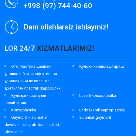
+998 (97) 744-40-60
Dam olishlarsiz ishlaymiz!
LOR 24/7
XIZMATLARIMIZ!
Отопластика шалпанг
Қулоқни кичиклаштириш
қулоқликни бартараф этиш ва
қулоқ шаклини яхшилашга
қаратилган пластик жарроҳлик
Қулоқдаги шовқинни
Lazerli konxoplastika
пасайтириш
Konxoplastika
Endoskopik septoplastika
Gaymorit – alomatlari,
Surunkali gaymorit
davolash, xalq tabobati usullari,
oldini olish