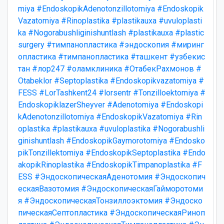
miya
#EndoskopikAdenotonzillotomiya
#Endoskopik
Vazatomiya
#Rinoplastika
#plastikauxa
#uvuloplasti
ka
#Nogorabushliginishuntlash
#plastikauxa
#plastic
surgery
#тимпанопластика
#эндоскопия
#миринг
опластика
#тимпанопластика
#ташкент
#узбекис
тан
#лор247
#оламклиника
#ОтабекРахмонов
#
Otabeklor
#Septoplastika
#Endoskopikvazatomiya
#
FESS
#LorTashkent24
#lorsentr
#Tonzilloektomiya
#
EndoskopiklazerSheyver
#Adenotomiya
#Endoskopi
kAdenotonzillotomiya
#EndoskopikVazatomiya
#Rin
oplastika
#plastikauxa
#uvuloplastika
#Nogorabushli
ginishuntlash
#EndoskopikGaymorotomiya
#Endosko
pikTonzillektomiya
#EndoskopikSeptoplastika
#Endo
akopikRinoplastika
#EndoskopikTimpanoplastika
#F
ESS
#ЭндоскопическаяАденотомия
#Эндоскопич
ескаяВазотомия
#ЭндоскопическаяГайморотоми
я
#ЭндоскопическаяТонзиллоэктомия
#Эндоско
пическаяСептопластика
#ЭндоскопическаяРиноп