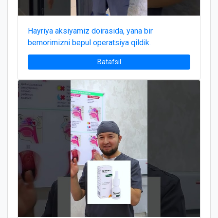
Hayriya aksiyamiz doirasida, yana bir
bemorimizni bepul operatsiya qildik.
Batafsil