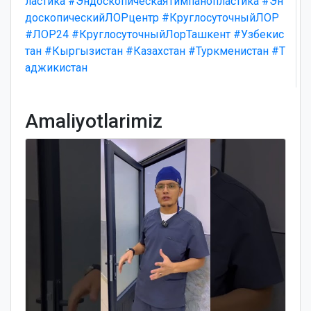
ластика
#ЭндоскопическаяТимпанопластика
#Эн
доскопическийЛОРцентр
#КруглосуточныйЛОР
#ЛОР24
#КруглосуточныйЛорТашкент
#Узбекис
тан
#Кыргызистан
#Казахстан
#Туркменистан
#Т
аджикистан
Amaliyotlarimiz