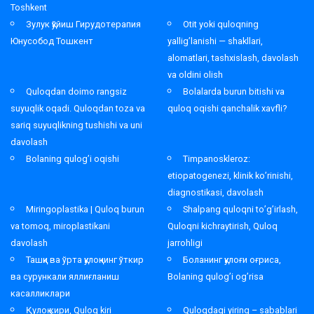
Toshkent
Зулук қўйиш Гирудотерапия
Otit yoki quloqning
Юнусобод Тошкент
yallig’lanishi — shakllari,
alomatlari, tashxislash, davolash
va oldini olish
Quloqdan doimo rangsiz
Bolalarda burun bitishi va
suyuqlik oqadi. Quloqdan toza va
quloq oqishi qanchalik xavfli?
sariq suyuqlikning tushishi va uni
davolash
Bolaning qulog’i oqishi
Timpanoskleroz:
etiopatogenezi, klinik ko’rinishi,
diagnostikasi, davolash
Miringoplastika | Quloq burun
Shalpang quloqni to’g’irlash,
va tomoq, miroplastikani
Quloqni kichraytirish, Quloq
davolash
jarrohligi
Ташқи ва ўрта қулоқнинг ўткир
Боланинг қулоғи оғриса,
ва сурункали яллиғланиш
Bolaning qulog’i og’risa
касалликлари
Қулоқ кири, Quloq kiri
Quloqdagi yiring – sabablari