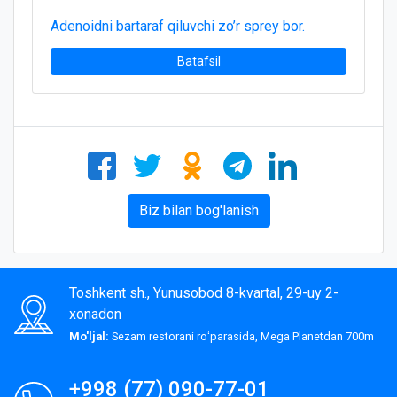
Adenoidni bartaraf qiluvchi zo’r sprey bor.
Batafsil
Biz bilan bog'lanish
Toshkent sh., Yunusobod 8-kvartal, 29-uy 2-
xonadon
Mo'ljal:
Sezam restorani roʻparasida, Mega Planetdan 700m
+998 (77) 090-77-01