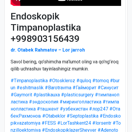
Endoskopik
Timpanoplastika
+998903156439
dr. Otabek Rahmatov – Lor jarroh
Savol bering, qo’shimcha ma’lumot oling va qo’ng’iroq
qilib uchrashuv tayinlashingiz mumkin.
#Timpanoplastika
#Otoskleroz
#quloq
#tomoq
#bur
un
#eshitmaslik
#Barotravma
#Гайморит
#Синусит
#Gaymorit
#plastikauxa
#plasticsurgery
#тимпаноп
ластика
#эндоскопия
#мирингопластика
#тимпа
нопластика
#ташкент
#узбекистан
#лор247
#Ота
бекРахмонов
#Otabeklor
#Septoplastika
#Endosko
pikvazatomiya
#FESS
#LorTashkent24
#lorsentr
#To
nzilloektomiya
#EndoskopiklazerSheyver
#Adenoto