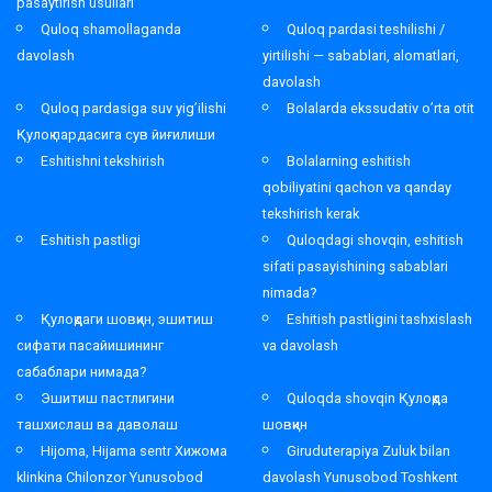
pasaytirish usullari
Quloq shamollaganda
Quloq pardasi teshilishi /
davolash
yirtilishi — sabablari, alomatlari,
davolash
Quloq pardasiga suv yig’ilishi
Bolalarda ekssudativ o’rta otit
Қулоқ пардасига сув йиғилиши
Eshitishni tekshirish
Bolalarning eshitish
qobiliyatini qachon va qanday
tekshirish kerak
Eshitish pastligi
Quloqdagi shovqin, eshitish
sifati pasayishining sabablari
nimada?
Қулоқдаги шовқин, эшитиш
Eshitish pastligini tashxislash
сифати пасайишининг
va davolash
сабаблари нимада?
Эшитиш пастлигини
Quloqda shovqin Қулоқда
ташхислаш ва даволаш
шовқин
Hijoma, Hijama sentr Хижома
Giruduterapiya Zuluk bilan
klinkina Chilonzor Yunusobod
davolash Yunusobod Toshkent