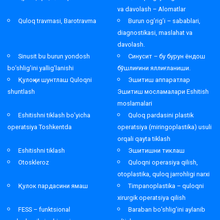
va davolash – Alomatlar
Quloq travmasi, Barotravma
Burun og’rig’i – sabablari,
diagnostikasi, maslahat va
davolash.
Sinusit bu burun yondosh
Синусит – бу бурун ёндош
bo’shlig’ini yallig’lanishi
бўшлиғини яллиғланиши.
Қулоқни шунтлаш Quloqni
Эшитиш аппаратлар
shuntlash
Эшитиш мосламалари Eshitish
moslamalari
Eshitishni tiklash bo’yicha
Quloq pardasini plastik
operatsiya Toshkentda
operatsiya (miringoplastika) usuli
orqali qayta tiklash
Eshitishni tiklash
Эшитишни тиклаш
Otoskleroz
Quloqni operasiya qilish,
otoplastika, quloq jarrohligi narxi
Қулок пардасини ямаш
Timpanoplastika – quloqni
xirurgik operatsiya qilish
FESS – funktsional
Baraban bo’shlig’ini aylanib