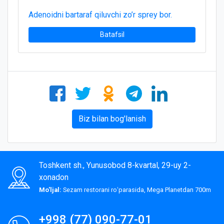
Adenoidni bartaraf qiluvchi zo’r sprey bor.
Batafsil
Biz bilan bog'lanish
Toshkent sh., Yunusobod 8-kvartal, 29-uy 2-
xonadon
Mo'ljal:
Sezam restorani roʻparasida, Mega Planetdan 700m
+998 (77) 090-77-01