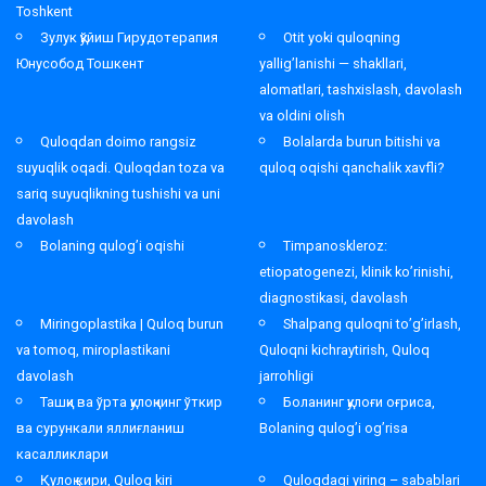
Toshkent
Зулук қўйиш Гирудотерапия
Otit yoki quloqning
Юнусобод Тошкент
yallig’lanishi — shakllari,
alomatlari, tashxislash, davolash
va oldini olish
Quloqdan doimo rangsiz
Bolalarda burun bitishi va
suyuqlik oqadi. Quloqdan toza va
quloq oqishi qanchalik xavfli?
sariq suyuqlikning tushishi va uni
davolash
Bolaning qulog’i oqishi
Timpanoskleroz:
etiopatogenezi, klinik ko’rinishi,
diagnostikasi, davolash
Miringoplastika | Quloq burun
Shalpang quloqni to’g’irlash,
va tomoq, miroplastikani
Quloqni kichraytirish, Quloq
davolash
jarrohligi
Ташқи ва ўрта қулоқнинг ўткир
Боланинг қулоғи оғриса,
ва сурункали яллиғланиш
Bolaning qulog’i og’risa
касалликлари
Қулоқ кири, Quloq kiri
Quloqdagi yiring – sabablari