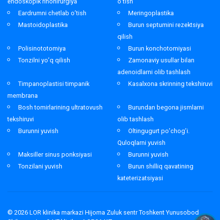
endoskopik rinohirurgiya
o’tish
Eardrumni chetlab o’tish
Meringoplastika
Mastoidoplastika
Burun septumini rezektsiya
qilish
Polisinototomiya
Burun konchotomiyasi
Tonzilni yo’q qilish
Zamonaviy usullar bilan
adenoidlarni olib tashlash
Timpanoplastisi timpanik
Kasalxona skrinning tekshiruvi
membrana
Bosh tomirlarining ultratovush
Burundan begona jismlarni
tekshiruvi
olib tashlash
Burunni yuvish
Oltingugurt po’chog’i.
Quloqlarni yuvish
Maksiller sinus ponksiyasi
Burunni yuvish
Tonzilani yuvish
Burun shilliq qavatining
kateterizatsiyasi
© 2026
LOR klinika markazi Hijoma Zuluk sentr Toshkent Yunusobod