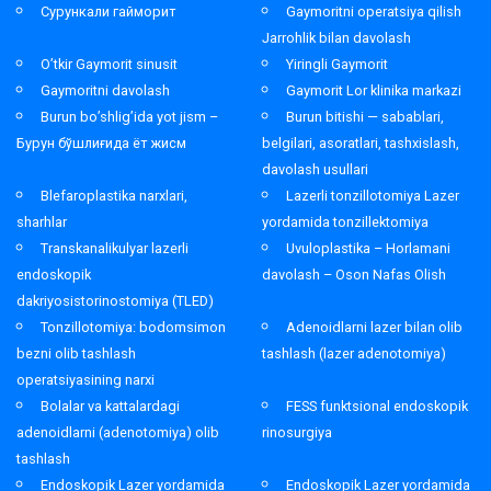
Сурункали гайморит
Gaymoritni operatsiya qilish
Jarrohlik bilan davolash
O’tkir Gaymorit sinusit
Yiringli Gaymorit
Gaymoritni davolash
Gaymorit Lor klinika markazi
Burun bo’shlig’ida yot jism –
Burun bitishi — sabablari,
Бурун бўшлиғида ёт жисм
belgilari, asoratlari, tashxislash,
davolash usullari
Blefaroplastika narxlari,
Lazerli tonzillotomiya Lazer
sharhlar
yordamida tonzillektomiya
Transkanalikulyar lazerli
Uvuloplastika – Horlamani
endoskopik
davolash – Oson Nafas Olish
dakriyosistorinostomiya (TLED)
Tonzillotomiya: bodomsimon
Adenoidlarni lazer bilan olib
bezni olib tashlash
tashlash (lazer adenotomiya)
operatsiyasining narxi
Bolalar va kattalardagi
FESS funktsional endoskopik
adenoidlarni (adenotomiya) olib
rinosurgiya
tashlash
Endoskopik Lazer yordamida
Endoskopik Lazer yordamida