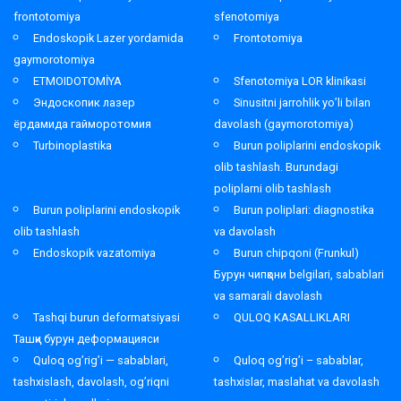
frontotomiya
sfenotomiya
Endoskopik Lazer yordamida
Frontotomiya
gaymorotomiya
ETMOIDOTOMİYA
Sfenotomiya LOR klinikasi
Эндоскопик лазер
Sinusitni jarrohlik yo’li bilan
ёрдамида гайморотомия
davolash (gaymorotomiya)
Turbinoplastika
Burun poliplarini endoskopik
olib tashlash. Burundagi
poliplarni olib tashlash
Burun poliplarini endoskopik
Burun poliplari: diagnostika
olib tashlash
va davolash
Endoskopik vazatomiya
Burun chipqoni (Frunkul)
Бурун чипқони belgilari, sabablari
va samarali davolash
Tashqi burun deformatsiyasi
QULOQ KASALLIKLARI
Ташқи бурун деформацияси
Quloq og’rig’i — sabablari,
Quloq og’rig’i – sabablar,
tashxislash, davolash, og’riqni
tashxislar, maslahat va davolash