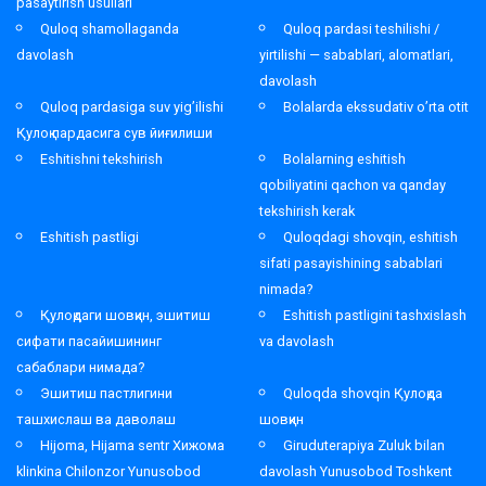
pasaytirish usullari
Quloq shamollaganda
Quloq pardasi teshilishi /
davolash
yirtilishi — sabablari, alomatlari,
davolash
Quloq pardasiga suv yig’ilishi
Bolalarda ekssudativ o’rta otit
Қулоқ пардасига сув йиғилиши
Eshitishni tekshirish
Bolalarning eshitish
qobiliyatini qachon va qanday
tekshirish kerak
Eshitish pastligi
Quloqdagi shovqin, eshitish
sifati pasayishining sabablari
nimada?
Қулоқдаги шовқин, эшитиш
Eshitish pastligini tashxislash
сифати пасайишининг
va davolash
сабаблари нимада?
Эшитиш пастлигини
Quloqda shovqin Қулоқда
ташхислаш ва даволаш
шовқин
Hijoma, Hijama sentr Хижома
Giruduterapiya Zuluk bilan
klinkina Chilonzor Yunusobod
davolash Yunusobod Toshkent