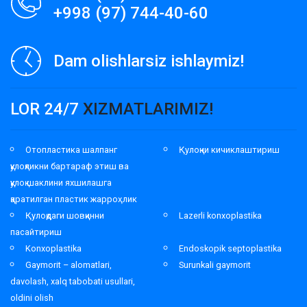
+998 (97) 744-40-60
Dam olishlarsiz ishlaymiz!
LOR 24/7
XIZMATLARIMIZ!
Отопластика шалпанг
Қулоқни кичиклаштириш
қулоқликни бартараф этиш ва
қулоқ шаклини яхшилашга
қаратилган пластик жарроҳлик
Қулоқдаги шовқинни
Lazerli konxoplastika
пасайтириш
Konxoplastika
Endoskopik septoplastika
Gaymorit – alomatlari,
Surunkali gaymorit
davolash, xalq tabobati usullari,
oldini olish