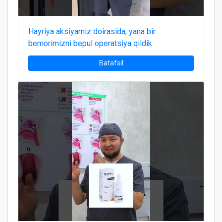
Hayriya aksiyamiz doirasida, yana bir
bemorimizni bepul operatsiya qildik.
Batafsil