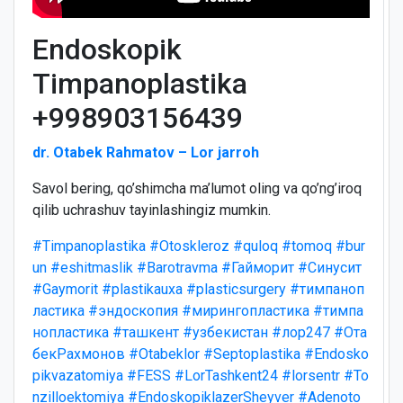
Endoskopik
Timpanoplastika
+998903156439
dr. Otabek Rahmatov – Lor jarroh
Savol bering, qo’shimcha ma’lumot oling va qo’ng’iroq
qilib uchrashuv tayinlashingiz mumkin.
#Timpanoplastika
#Otoskleroz
#quloq
#tomoq
#bur
un
#eshitmaslik
#Barotravma
#Гайморит
#Синусит
#Gaymorit
#plastikauxa
#plasticsurgery
#тимпаноп
ластика
#эндоскопия
#мирингопластика
#тимпа
нопластика
#ташкент
#узбекистан
#лор247
#Ота
бекРахмонов
#Otabeklor
#Septoplastika
#Endosko
pikvazatomiya
#FESS
#LorTashkent24
#lorsentr
#To
nzilloektomiya
#EndoskopiklazerSheyver
#Adenoto