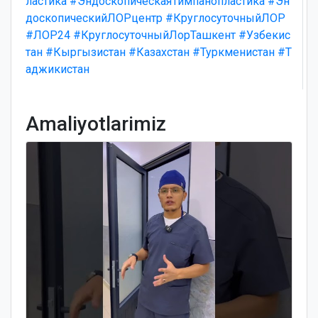
ластика
#ЭндоскопическаяТимпанопластика
#Эн
доскопическийЛОРцентр
#КруглосуточныйЛОР
#ЛОР24
#КруглосуточныйЛорТашкент
#Узбекис
тан
#Кыргызистан
#Казахстан
#Туркменистан
#Т
аджикистан
Amaliyotlarimiz