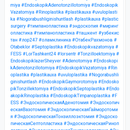
miya
#EndoskopikAdenotonzillotomiya
#Endoskopik
Vazatomiya
#Rinoplastika
#plastikauxa
#uvuloplasti
ka
#Nogorabushliginishuntlash
#plastikauxa
#plastic
surgery
#тимпанопластика
#эндоскопия
#миринг
опластика
#тимпанопластика
#ташкент
#узбекис
тан
#лор247
#оламклиника
#ОтабекРахмонов
#
Otabeklor
#Septoplastika
#Endoskopikvazatomiya
#
FESS
#LorTashkent24
#lorsentr
#Tonzilloektomiya
#
EndoskopiklazerSheyver
#Adenotomiya
#Endoskopi
kAdenotonzillotomiya
#EndoskopikVazatomiya
#Rin
oplastika
#plastikauxa
#uvuloplastika
#Nogorabushli
ginishuntlash
#EndoskopikGaymorotomiya
#Endosko
pikTonzillektomiya
#EndoskopikSeptoplastika
#Endo
akopikRinoplastika
#EndoskopikTimpanoplastika
#F
ESS
#ЭндоскопическаяАденотомия
#Эндоскопич
ескаяВазотомия
#ЭндоскопическаяГайморотоми
я
#ЭндоскопическаяТонзиллоэктомия
#Эндоско
пическаяСептопластика
#ЭндоскопическаяРиноп